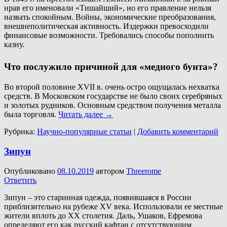
нрав его именовали «Тишайший», но его правление нельзя
назвать спокойным. Войны, экономические преобразования,
внешнеполитическая активность. Издержки превосходили
финансовые возможности. Требовались способы пополнить
казну.
Что послужило причиной для «медного бунта»?
Во второй половине XVII в. очень остро ощущалась нехватка
средств. В Московском государстве не было своих серебряных
и золотых рудников. Основным средством получения металла
была торговля.
Читать далее
→
Рубрика:
Научно-популярные статьи
|
Добавить комментарий
Зипун
Опубликовано
08.10.2019
автором
Threerome
Ответить
Зипун – это старинная одежда, появившаяся в России
приблизительно на рубеже XV века. Использовали ее местные
жители вплоть до XX столетия. Даль, Ушаков, Ефремова
определяют его как русский кафтан с отсутствующим