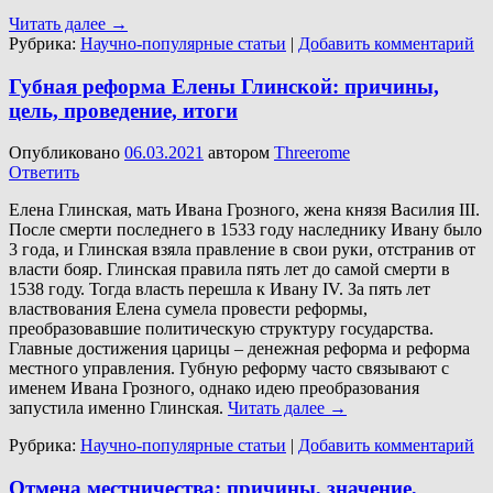
Читать далее
→
Рубрика:
Научно-популярные статьи
|
Добавить комментарий
Губная реформа Елены Глинской: причины,
цель, проведение, итоги
Опубликовано
06.03.2021
автором
Threerome
Ответить
Елена Глинская, мать Ивана Грозного, жена князя Василия III.
После смерти последнего в 1533 году наследнику Ивану было
3 года, и Глинская взяла правление в свои руки, отстранив от
власти бояр. Глинская правила пять лет до самой смерти в
1538 году. Тогда власть перешла к Ивану IV. За пять лет
властвования Елена сумела провести реформы,
преобразовавшие политическую структуру государства.
Главные достижения царицы – денежная реформа и реформа
местного управления. Губную реформу часто связывают с
именем Ивана Грозного, однако идею преобразования
запустила именно Глинская.
Читать далее
→
Рубрика:
Научно-популярные статьи
|
Добавить комментарий
Отмена местничества: причины, значение,