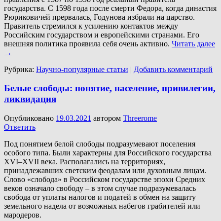
государства. С 1598 года после смерти Федора, когда династия
Рюриковичей прервалась, Годунова избрали на царство.
Правитель стремился к усилению контактов между
Российским государством и европейскими странами. Его
внешняя политика проявила себя очень активно.
Читать далее
→
Рубрика:
Научно-популярные статьи
|
Добавить комментарий
Белые слободы: понятие, население, привилегии,
ликвидация
Опубликовано
19.03.2021
автором
Threerome
Ответить
Под понятием белой слободы подразумевают поселения
особого типа. Были характерны для Российского государства
XVI–XVII века. Располагались на территориях,
принадлежавших светским феодалам или духовным лицам.
Слово «слобода» в Российском государстве эпохи Средних
веков означало свободу – в этом случае подразумевалась
свобода от уплаты налогов и податей в обмен на защиту
земельного надела от возможных набегов грабителей или
мародеров.