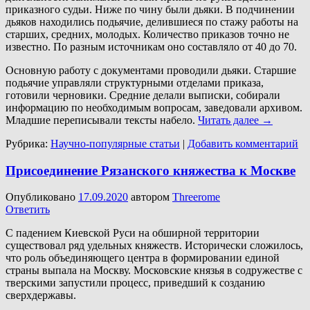
приказного судьи. Ниже по чину были дьяки. В подчинении
дьяков находились подьячие, делившиеся по стажу работы на
старших, средних, молодых. Количество приказов точно не
известно. По разным источникам оно составляло от 40 до 70.
Основную работу с документами проводили дьяки. Старшие
подьячие управляли структурными отделами приказа,
готовили черновики. Средние делали выписки, собирали
информацию по необходимым вопросам, заведовали архивом.
Младшие переписывали тексты набело.
Читать далее
→
Рубрика:
Научно-популярные статьи
|
Добавить комментарий
Присоединение Рязанского княжества к Москве
Опубликовано
17.09.2020
автором
Threerome
Ответить
С падением Киевской Руси на обширной территории
существовал ряд удельных княжеств. Исторически сложилось,
что роль объединяющего центра в формировании единой
страны выпала на Москву. Московские князья в содружестве с
тверскими запустили процесс, приведший к созданию
сверхдержавы.