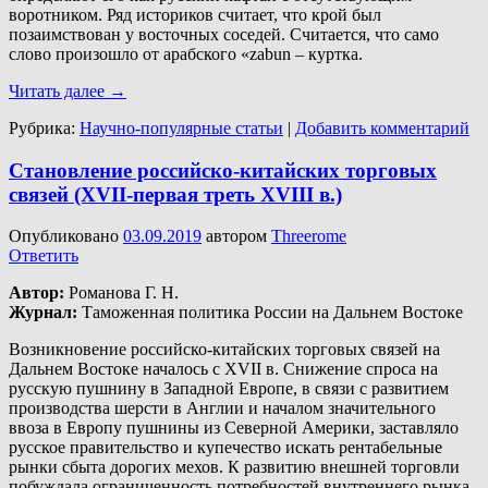
воротником. Ряд историков считает, что крой был
позаимствован у восточных соседей. Считается, что само
слово произошло от арабского «zabun – куртка.
Читать далее
→
Рубрика:
Научно-популярные статьи
|
Добавить комментарий
Становление российско-китайских торговых
связей (XVII-первая треть XVIII в.)
Опубликовано
03.09.2019
автором
Threerome
Ответить
Автор:
Романова Г. Н.
Журнал:
Таможенная политика России на Дальнем Востоке
Возникновение российско-китайских торговых связей на
Дальнем Востоке началось с XVII в. Снижение спроса на
русскую пушнину в Западной Европе, в связи с развитием
производства шерсти в Англии и началом значительного
ввоза в Европу пушнины из Северной Америки, заставляло
русское правительство и купечество искать рентабельные
рынки сбыта дорогих мехов. К развитию внешней торговли
побуждала ограниченность потребностей внутреннего рынка