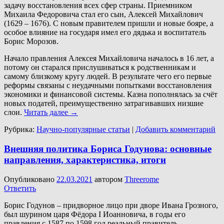
задачу восстановления всех сфер страны. Приемником
Михаила Федоровича стал его сын, Алексей Михайлович
(1629 – 1676). С новым правителем пришли и новые бояре, а
особое влияние на государя имел его дядька и воспитатель
Борис Морозов.
Начало правления Алексея Михайловича началось в 16 лет, а
потому он старался прислушиваться к родственникам и
самому близкому кругу людей. В результате чего его первые
реформы связаны с неудачными попытками восстановления
экономики и финансовой системы. Казна пополнялась за счёт
новых податей, преимущественно затрагивавших низшие
слои.
Читать далее
→
Рубрика:
Научно-популярные статьи
|
Добавить комментарий
Внешняя политика Бориса Годунова: основные
направления, характеристика, итоги
Опубликовано
22.03.2021
автором
Threerome
Ответить
Борис Годунов – придворное лицо при дворе Ивана Грозного,
был шурином царя Фёдора I Иоанновича, в годы его
правления с 1587 по 1598 год реальный правитель