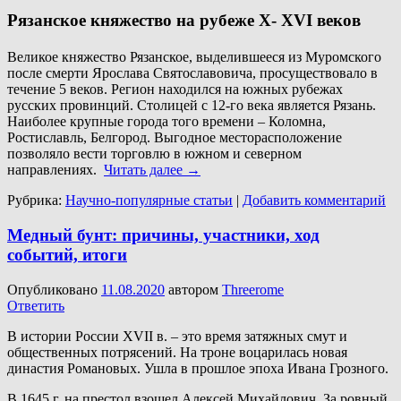
Рязанское княжество на рубеже X- XVI веков
Великое княжество Рязанское, выделившееся из Муромского
после смерти Ярослава Святославовича, просуществовало в
течение 5 веков. Регион находился на южных рубежах
русских провинций. Столицей с 12-го века является Рязань.
Наиболее крупные города того времени – Коломна,
Ростиславль, Белгород. Выгодное месторасположение
позволяло вести торговлю в южном и северном
направлениях.
Читать далее
→
Рубрика:
Научно-популярные статьи
|
Добавить комментарий
Медный бунт: причины, участники, ход
событий, итоги
Опубликовано
11.08.2020
автором
Threerome
Ответить
В истории России XVII в. – это время затяжных смут и
общественных потрясений. На троне воцарилась новая
династия Романовых. Ушла в прошлое эпоха Ивана Грозного.
В 1645 г. на престол взошел Алексей Михайлович. За ровный