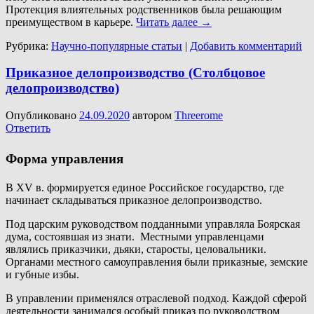
Протекция влиятельных родственников была решающим
преимуществом в карьере.
Читать далее
→
Рубрика:
Научно-популярные статьи
|
Добавить комментарий
Приказное делопроизводство (Столбцовое
делопроизводство)
Опубликовано
24.09.2020
автором
Threerome
Ответить
Форма управления
В XV в. формируется единое Российское государство, где
начинает складываться приказное делопроизводство.
Под царским руководством подданными управляла Боярская
дума, состоявшая из знати. Местными управленцами
являлись приказчики, дьяки, старосты, целовальники.
Органами местного самоуправления были приказные, земские
и губные избы.
В управлении применялся отраслевой подход. Каждой сферой
деятельности занимался особый приказ по руководством