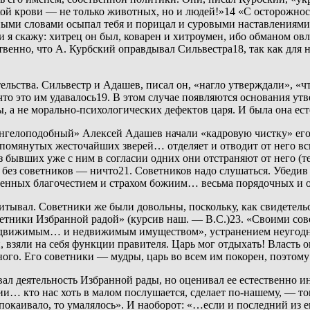
кой крови — не только животных, но и людей!»14 «С осторожност
ыми словами осыпал тебя и порицал и суровыми наставлениями,
и я скажу: хитрец он был, коварен и хитроумен, ибо обманом о
венно, что А. Курбский оправдывал Сильвестра18, так как для
льства. Сильвестр и Адашев, писал он, «нагло утверждали», «ч
что это им удавалось19. В этом случае появляются основания утв
, а не морально-психологических дефектов царя. И была она ес
ангелоподобный» Алексей Адашев начали «кадровую чистку» его 
упомянутых жесточайших зверей… отделяет и отводит от него вс
з бывших уже с ним в согласии одних они отстраняют от него (т
без советников — ничто21. Советников надо слушаться. Убедив 
нных благочестием и страхом божиим… весьма порядочных и о
считывал. Советники же были довольны, поскольку, как свидетель
оветники Избранной радой» (курсив наш. — В.С.)23. «Своими со
«движимым… и недвижимым имуществом», устранением неугодны
, взяли на себя функции правителя. Царь мог отдыхать! Власть 
ого. Его советники — мудры, царь во всем им покорен, поэтому 
л деятельность Избранной рады, но оценивал ее естественно ин
ии… кто нас хоть в малом послушается, сделает по-нашему, — т
покаивало, то умалялось». И наоборот: «…если и последний из е