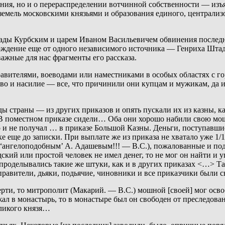
ения, но и о перераспределении вотчинной собственности — изъя
 земель московскими князьями и образования единого, централи
ады Курбским и царем Иваном Васильевичем обвинения последне
рждение еще от одного независимого источника — Генриха Штад
ажные для нас фрагменты его рассказа.
равителями, воеводами или наместниками в особых областях с го
во и насилие — все, что причинили они купцам и мужикам, да и
 страны — из других приказов и опять пускали их из казны, к
 поместном приказе сидели… Оба они хорошо набили свою мошн
го и не получал … в приказе Большой Казны. Деньги, поступавшие
ечке еще до записки. При выплате же из приказа не хватало уже 
м “ангелоподобным’ А. Адашевым!!! — В.С.), пожалованные и п
ский или простой человек не имел денег, то не мог он найти и у
оделывались такие же штуки, как и в других приказах <…> Так
правители, дьяки, подьячие, чиновники и все приказчики были с
ерти, то митрополит (Макарий. — В.С.) мошной [своей] мог осво
ал в монастырь, то в монастыре был он свободен от преследовани
еликого князя…