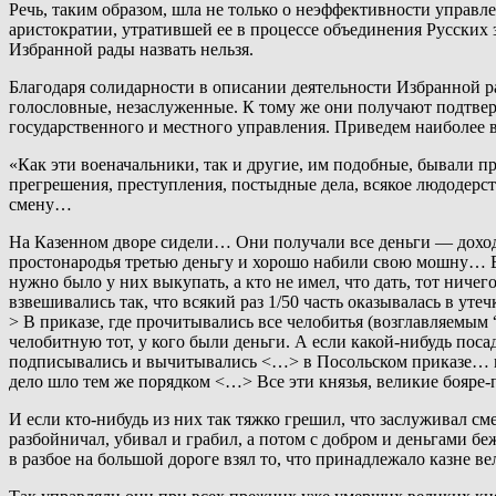
Речь, таким образом, шла не только о неэффективности управл
аристократии, утратившей ее в процессе объединения Русских
Избранной рады назвать нельзя.
Благодаря солидарности в описании деятельности Избранной р
голословные, незаслуженные. К тому же они получают подтве
государственного и местного управления. Приведем наиболее в
«Как эти военачальники, так и другие, им подобные, бывали п
прегрешения, преступления, постыдные дела, всякое людодерст
смену…
На Казенном дворе сидели… Они получали все деньги — доходы
простонародья третью деньгу и хорошо набили свою мошну… В
нужно было у них выкупать, а кто не имел, что дать, тот ниче
взвешивались так, что всякий раз 1/50 часть оказывалась в ут
> В приказе, где прочитывались все челобитья (возглавляемы
челобитную тот, у кого были деньги. А если какой-нибудь посад
подписывались и вычитывались <…> в Посольском приказе… пр
дело шло тем же порядком <…> Все эти князья, великие бояре-
И если кто-нибудь из них так тяжко грешил, что заслуживал см
разбойничал, убивал и грабил, а потом с добром и деньгами беж
в разбое на большой дороге взял то, что принадлежало казне в