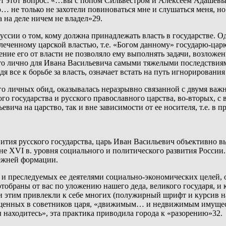
ет этот вопрос: «…вы с попом Сильвестром и Алексеем Адашевы
 не только не захотели повиноваться мне и слушаться меня, но
 а на деле ничем не владел»29.
уссии о том, кому должна принадлежать власть в государстве. О
блеченному царской властью, т.е. «Богом данному» государю-ца
ние его от власти не позволяло ему выполнять задачи, возложен
вато лично для Ивана Васильевича самыми тяжелыми последствия
я все к борьбе за власть, означает встать на путь игнорирован
его личных обид, оказывалась неразрывно связанной с двумя в
о государства и русского православного царства, во-вторых, с 
евича на царство, так и вне зависимости от ее носителя, т.е. в
вития русского государства, царь Иван Васильевич объективно в
дине XVI в. уровня социального и политического развития Росси
ежней формации.
 и преследуемых ее деятелями социально-экономических целей, о
отобраны от вас по уложению нашего деда, великого государя, и 
, и этим привлекли к себе многих (полужирный шрифт и курсив 
щенных в советников царя, «движимым… и недвижимым имущест
 находитесь», эта практика приводила города к «разорению»32.