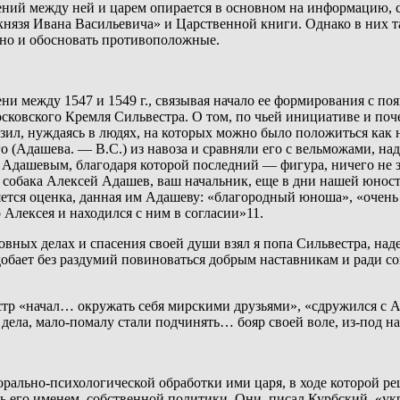
ний между ней и царем опирается в основном на информацию, с
о князя Ивана Васильевича» и Царственной книги. Однако в них 
 но и обосновать противоположные.
ни между 1547 и 1549 г., связывая начало ее формирования с п
Московского Кремля Сильвестра. О том, по чьей инициативе и п
ил, нуждаясь в людях, на которых можно было положиться как 
о (Адашева. — В.С.) из навоза и сравняли его с вельможами, на
 Адашевым, благодаря которой последний — фигура, ничего не 
ре собака Алексей Адашев, ваш начальник, еще в дни нашей юнос
ется оценка, данная им Адашеву: «благородный юноша», «очень 
 Алексея и находился с ним в согласии»11.
вных делах и спасения своей души взял я попа Сильвестра, наде
обает без раздумий повиноваться добрым наставникам и ради сов
тр «начал… окружать себя мирскими друзьями», «сдружился с Але
дела, мало-помалу стали подчинять… бояр своей воле, из-под на
ально-психологической обработки ими царя, в ходе которой реш
ь его именем, собственной политики. Они, писал Курбский, «у