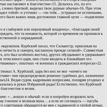
ью наставляют в благочестии»15. Делалось это, по его
 словно бритвой, вырезал твои дурные обычаи»16. При этом
владел тобой» и уточнял — «он тебя… устрашал не истинными,
 него было важно лишь достижение главной цели — подавление
то я слабоумен или неразумный младенец», «благодаря своей
ерждать, что та ненависть, которой со временем он проникся к
тественной и оправданной.
окружения. Курбский писал, что Сильвестр, привлекая на
ю нечисть и скверну, насланную прежде сатаной». Совместная
ех, кто был особенно жесток), других обуздывают и удерживают
в этом юного царя, они стали вводить в ближайшее его
тважных», опытных «в военных и гражданских вопросах»22.
ствовал А. Курбский, царь без них не мог «ничего ни
ветами» они предопределяли решение судебных дел, назначение
х24. Ведая судом, кадровыми вопросами, поощряя угодных и
оказалась в руках Избранной рады! Естественно, что Курбский
благочестив и велик.
аче: «…вошло в обычай: если я попробую возразить хоть
ому гонение и великая мука… а если не соглашусь — пагуба
го советников обращается ко мне с надменной и грубой речью,