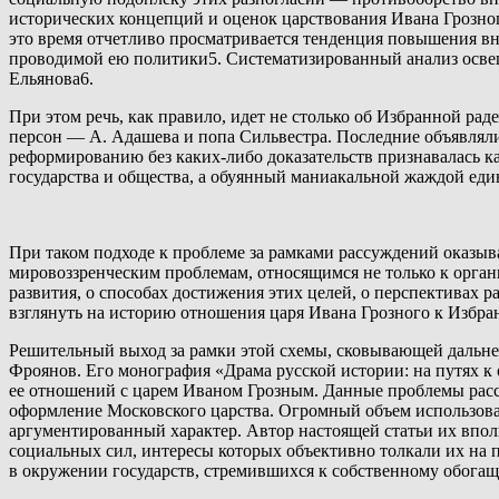
исторических концепций и оценок царствования Ивана Грозного
это время отчетливо просматривается тенденция повышения вн
проводимой ею политики5. Систематизированный анализ осве
Ельянова6.
При этом речь, как правило, идет не столько об Избранной рад
персон — А. Адашева и попа Сильвестра. Последние объявляли
реформированию без каких-либо доказательств признавалась 
государства и общества, а обуянный маниакальной жаждой еди
При таком подходе к проблеме за рамками рассуждений оказыв
мировоззренческим проблемам, относящимся не только к орган
развития, о способах достижения этих целей, о перспективах р
взглянуть на историю отношения царя Ивана Грозного к Избран
Решительный выход за рамки этой схемы, сковывающей дальнейш
Фроянов. Его монография «Драма русской истории: на путях к
ее отношений с царем Иваном Грозным. Данные проблемы расс
оформление Московского царства. Огромный объем использова
аргументированный характер. Автор настоящей статьи их вполн
социальных сил, интересы которых объективно толкали их на п
в окружении государств, стремившихся к собственному обогаще