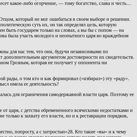
несет какое-либо огорчение, — тому богатство, слава и честь…
 Отцом, который не мог ошибаться в своем выборе и решении.
политическую суть их, он так определял цель, которую
ен быть государем только на словах, а вы бы с попом — на
кова была участь молодого и неопытного царя во враждебном
жны для нас тем, что они, будучи независимыми по
т дополнительным аргументом достоверности их свидетельств.
ном Грозным, которая не получает у оппонента ни
й рады, о том кто и как формировал («избирал») эту «раду».
ысл имела ее деятельность?
чалась для ограничения самодержавной власти царя. Поэтому ее
 от царя, с детства обремененного всяческими недостатками и
не только к захвату его власти, но и к реставрации порядков,
стно, попросту, а с хитростью»28. Кто такие «вы» и к чему