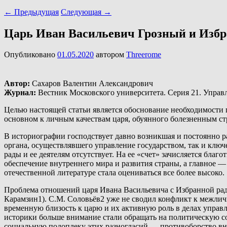
←
Предыдущая
Следующая
→
Царь Иван Васильевич Грозный и Избран
Опубликовано
01.05.2020
автором
Threerome
Автор:
Сахаров Валентин Александрович
Журнал:
Вестник Московского университета. Серия 21. Управл
Целью настоящей статьи является обоснование необходимости
основном к личным качествам царя, обуянного болезненным ст
В историографии господствует давно возникшая и постоянно ра
органа, осуществлявшего управление государством, так и клю
рады и ее деятелям отсутствует. На ее «счет» зачисляется бл
обеспечение внутреннего мира и развития страны, а главное —
отечественной литературе стала оцениваться все более высоко.
Проблема отношений царя Ивана Васильевича с Избранной рад
Карамзин1). С.М. Соловьёв2 уже не сводил конфликт к межлич
временную близость к царю и их активную роль в делах управл
историки больше внимание стали обращать на политическую со
социальную подоплеку этих разногласий — противоборство вну