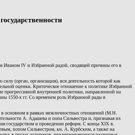
 государственности
ем Иваном IV и Избранной радой, сводящей причины его в
силу (орган, организация), вся деятельность которой как
тельной оценки. Критическое отношение к политике Избранной
ение прогрессивной внутренней политики, направленной на
ины 1550-х гг. Со временем роль Избранной рады в
 и в основном в рамках межличностных отношений (М.Н.
тельности А. Адашева и попа Сильвестра и, признавая их
ния государством и проведении реформ. С конца XIX в.
вым, попом Сильвестром, кн. А. Курбским, а также на
ваясь в трудах историков, придерживавшихся различных