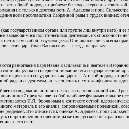
, этот общий подход к проблеме был характерен для советской 
имания не только к деятельности А. Адашева и попа Сильвестра
щения всей проблематики Избранной рады в трудах видных оте
е (как государственном органе или группе лиц внутри него) и ее 
сь выдающимися политическими деятелями, их способность не т
как нечто само собой разумеющееся. Они оказывались всегда 
новластия царь Иван Васильевич — всегда неправым.
аются разногласия царя Ивана Васильевича и деятелей Избранн
изации общества и совершенствованию его государственной орг
азвития русского государства как царства. А такой подход к про
ной раде и ее деятелям, иначе оценить и суть конфликта между 
ее исследование истории не только царствования Ивана Грозног
 опричнине»7 представляет собой наиболее фундаментальное иссл
матриваются И.Я. Фрояновым в контексте острой идеологическ
нного материала и его анализ, сопровождаемый полемикой, об
е разделяет. Это относится к оценке А. Адашева, попа Сильвест
уть сопротивления тенденции развития русского централизованн
нию за его счет.