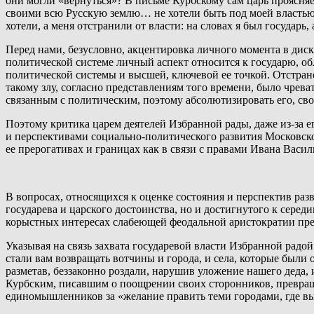
они могли «вернуться»? В письме Курбскому сам царь проясня
своими всю Русскую землю… не хотели быть под моей властью…
хотели, а меня отстранили от власти: на словах я был государь,
Перед нами, безусловно, акцентировка личного момента в диск
политической системе личный аспект относится к государю, о
политической системы и высшей, ключевой ее точкой. Отстране
такому злу, согласно представлениям того времени, было чре
связанным с политическим, поэтому абсолютизировать его, свод
Поэтому критика царем деятелей Избранной рады, даже из-за 
и перспективами социально-политического развития Московског
ее прерогативах и границах как в связи с правами Ивана Василь
В вопросах, относящихся к оценке состояния и перспектив раз
государева и царского достоинства, но и достигнутого к сере
корыстных интересах слабеющей феодальной аристократии пр
Указывая на связь захвата государевой власти Избранной радой
стали вам возвращать вотчины и города, и села, которые были 
разметав, беззаконно роздали, нарушив уложение нашего деда
Курбским, писавшим о поощрении своих сторонников, превра
единомышленников за «желание править теми городами, где вы