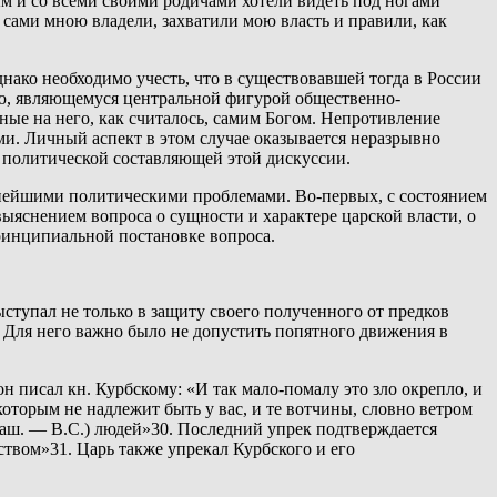
м и со всеми своими родичами хотели видеть под ногами
 сами мною владели, захватили мою власть и правили, как
днако необходимо учесть, что в существовавшей тогда в России
рю, являющемуся центральной фигурой общественно-
ные на него, как считалось, самим Богом. Непротивление
ми. Личный аспект в этом случае оказывается неразрывно
ия политической составляющей этой дискуссии.
ажнейшими политическими проблемами. Во-первых, с состоянием
выяснением вопроса о сущности и характере царской власти, о
 принципиальной постановке вопроса.
ыступал не только в защиту своего полученного от предков
и. Для него важно было не допустить попятного движения в
н писал кн. Курбскому: «И так мало-помалу это зло окрепло, и
которым не надлежит быть у вас, и те вотчины, словно ветром
наш. — В.С.) людей»30. Последний упрек подтверждается
вом»31. Царь также упрекал Курбского и его