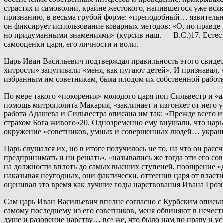
страстях и самоволии, крайне жестокого, напившегося уже вся
признанию, в весьма грубой форме: «преподобный… язвительн
он фиксирует использование коварных методов: «О, по правде 
но придуманными знамениями» (курсив наш. — В.С.)17. Естест
самооценки царя, его личности и воли.
Царь Иван Васильевич подтверждал правильность этого свидете
хитрости» запугивали «меня, как пугают детей». И признавал, 
избранным им советникам, была плодом их собственной работы
По мере такого «покорения» молодого царя поп Сильвестр и «
помощь митрополита Макария, «заклинает и изгоняет от него 
работа Адашева и Сильвестра описана им так: «Прежде всего и
страхом Бога живого»20. Одновременно ему внушали, что царь 
окружение «советников, умных и совершенных людей… украше
Царь слушался их, но в итоге получилось не то, на что он рас
предпринимать и ни решать», «назывались же тогда эти его с
на должности вплоть до самых высших ступеней, поощрение 
наказывая неугодных, они фактически, оттеснив царя от власти
оценивал это время как лучшие годы царствования Ивана Грозн
Сам царь Иван Васильевич вполне согласно с Курбским описыва
самому последнему из его советников, меня обвиняют в нечест
душе и разорение царству… все же, что было нам по нраву и ус