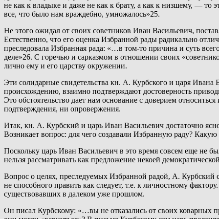
не как к владыке и даже не как к брату, а как к низшему, — то
все, что было нам враждебно, умножалось»25.
Не этого ожидал от своих советников Иван Васильевич, поста
Естественно, что его оценка Избранной рады радикально отлич
преследовала Избранная рада: «…в том-то причина и суть всего
деле»26. С горечью и сарказмом в отношении своих «советнико
лично ему и его царству окружении.
Эти солидарные свидетельства кн. А. Курбского и царя Ивана
происхождению, взаимно подтверждают достоверность приводи
Это обстоятельство дает нам основание с доверием относитьс
подтверждения, ни опровержения.
Итак, кн. А. Курбский и царь Иван Васильевич достаточно ясн
Возникает вопрос: для чего создавали Избранную раду? Какую 
Поскольку царь Иван Васильевич в это время совсем еще не бы
нельзя рассматривать как предложение некоей демократической
Вопрос о целях, преследуемых Избранной радой, А. Курбский с
не способного править как следует, т.е. к личностному фактору.
существовавших в далеком уже прошлом.
Он писал Курбскому: «…вы не отказались от своих коварных пр