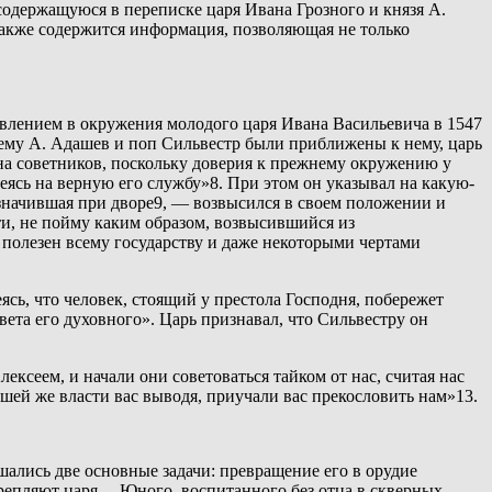
одержащуюся в переписке царя Ивана Грозного и князя А.
также содержится информация, позволяющая не только
оявлением в окружения молодого царя Ивана Васильевича в 1547
очему А. Адашев и поп Сильвестр были приближены к нему, царь
на советников, поскольку доверия к прежнему окружению у
деясь на верную его службу»8. При этом он указывал на какую-
значившая при дворе9, — возвысился в своем положении и
ти, не пойму каким образом, возвысившийся из
полезен всему государству и даже некоторыми чертами
ясь, что человек, стоящий у престола Господня, побережет
ета его духовного». Царь признавал, что Сильвестру он
ксеем, и начали они советоваться тайком от нас, считая нас
шей же власти вас выводя, приучали вас прекословить нам»13.
ались две основные задачи: превращение его в орудие
крепляют царя… Юного, воспитанного без отца в скверных