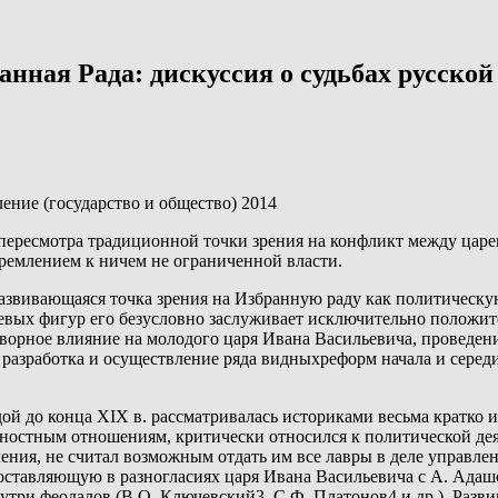
ная Рада: дискуссия о судьбах русской
ение (государство и общество) 2014
 пересмотра традиционной точки зрения на конфликт между цар
ремлением к ничем не ограниченной власти.
звивающаяся точка зрения на Избранную раду как политическую 
чевых фигур его безусловно заслуживает исключительно положи
аготворное влияние на молодого царя Ивана Васильевича, провед
 разработка и осуществление ряда видныхреформ начала и серед
ой до конца XIX в. рассматривалась историками весьма кратко
ностным отношениям, критически относился к политической дея
ения, не считал возможным отдать им все лавры в деле управле
ставляющую в разногласиях царя Ивана Васильевича с А. Адаше
три феодалов (В.О. Ключевский3, С.Ф. Платонов4 и др.). Разви