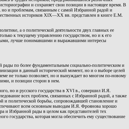
историографии и сохраняет свои позиции в настоящее время. В
, но и проблемам, связанным с самой Избранной радой и
чественных историков XIX—XX вв. представлен в книге Е.М.
политике, а о политической деятельности двух главных ее
олько к текущему управлению государством, но и к его
правыми, лучше понимавшими и выражавшими интересы
ой рады по более фундаментальным социально-политическим и
анизации в данный исторический момент, но и о выборе целей
блеме не только позволяет, но и вынуждает во многом по-новому
ними, и позиции сторон в нем.
о, но и русского государства в XVI в., совершил И.Я.
едование всех проблем, связанных с Избранной радой, а также
ой и политической борьбы, сопровождавшей становление и
еспечивают всем основным выводам И.Я. Фроянова хорошо
ра и Избранной рады в целом как представителей тех
ого государства, которая могла обеспечить ему существование