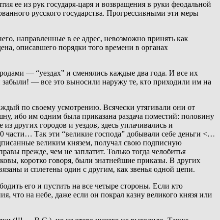
тия ее из рук государя-царя и возвращения в руки феодальной
зованного русского государства. Прогрессивными эти меры
го, направленные в ее адрес, невозможно принять как
ена, описавшего порядки того времени в органах
родами — “уездах” и сменялись каждые два года. И все их
 забыли! — все это выносили наружу те, кто приходили им на
аждый по своему усмотрению. Всячески утягивали они от
у, ибо им одним была приказана раздача поместий: половину
 из других городов и уездов, здесь уплачивались и
1/10 части… Так эти “великие господа” добывали себе деньги <…
одписанные великим князем, получал свою подписную
правы прежде, чем не заплатит. Только тогда челобитья
овы, коротко говоря, были знатнейшие приказы. В других
вязаны и сплетены один с другим, как звенья одной цепи.
бодить его и пустить на все четыре стороны. Если кто
я, что на небе, даже если он покрал казну великого князя или