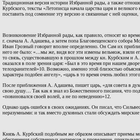
Традиционная версия истории Избранной рады, а также отноше
Курбского, тексты «Летописца начала царства царя и великог
поставить под сомнение эту версию и связанные с ней оценки,
Возникновение Избранной рады, как правило, относят ко време
г. сначала А. Адашева, а затем попа Благовещенского собора 
Иван Грозный говорит вполне определенно. Он Сам их приблиз
него не было: «…мы же, видя все эти измены вельмож, взяли ег
то связь, существовавшую в прошлом между кн. Курбским и А.
оказался в поле зрения царя: «Был в это время при нашем дво
телохранителей»10. Возможно, именно этой близостью объясня
характера подобен ангелу», «царь в то время очень любил этого
После приближения А. Адашева, пишет царь, «для совета в духо
свою душу… Так как я знал из Божественного писания, что под
«повиновался своей волей, а не по неведению»12.
Однако царь ошибся в своих ожиданиях. Он писал, что Сильвес
неразумными: и так вместо духовных стали обсуждать мирские 
Князь А. Курбский подобным же образом описывает приемы мор
обеспечения собственных интересов и проведение, прикрываяс