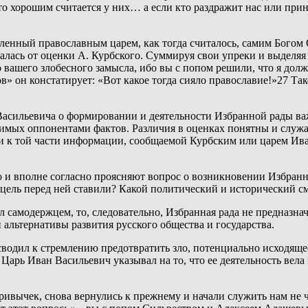
 это хорошим считается у них… а если кто раздражит нас или при
вленный православным царем, как тогда считалось, самим Богом
алась от оценки А. Курбского. Суммируя свои упреки и выделяя 
 вашего злобесного замысла, ибо вы с попом решили, что я долж
в» он констатирует: «Вот какое тогда сияло православие!»27 Та
 Васильевича о формировании и деятельности Избранной рады ва
мых оппонентами фактов. Различия в оценках понятны и служа
я и к той части информации, сообщаемой Курбским или царем Ива
о и вполне согласно проясняют вопрос о возникновении Избранно
цель перед ней ставили? Какой политический и исторический см
л самодержцем, то, следовательно, Избранная рада не предназна
 альтернативы развития русского общества и государства.
водил к стремлению предотвратить зло, потенциально исходящее
 Царь Иван Васильевич указывал на то, что ее деятельность вела 
ивычек, снова вернулись к прежнему и начали служить нам не че