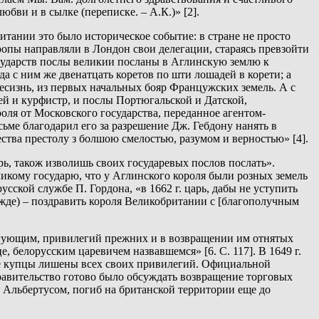
бви и в сылке (переписке. – А.К.)» [2].
итании это было историческое событие: в стране не просто
опы направляли в Лондон свои делегации, стараясь превзойти
государств послы великии посланы в Аглинскую землю к
да с ним же двенатцать коретов по шти лошадей в корети; а
есизнь, из первых начальных бояр Францужских земель. А с
зей и курфистр, и послы Портюгальской и Датской,
роля от Московского государства, переданное агентом-
ьме благодарил его за разрешение Дж. Гебдону нанять в
тва престолу з болшою смелостью, разумом и верностью» [4].
ь, також изволишь своих государевых послов послать».
икому государю, что у Аглинского короля были розных земель
русской службе П. Гордона, «в 1662 г. царь, дабы не уступить
ежде) – поздравить короля Великобритании с [благополучным
ргующим, привилегий прежних и в возвращении им отнятых
, белорусским царевичем назвавшемся» [6. С. 117]. В 1649 г.
ие купцы лишены всех своих привилегий. Официальной
правительство готово было обсуждать возвращение торговых
 Альбертусом, погиб на британской территории еще до