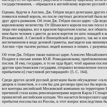
государствования, – обращался к английскому королю русский ц
Однако, будучи в Англии, Дж. Гебдон видел делегации других 
появился новый король, но после смутных десятилетий была в
друг друга размахом. Об этом Дж. Гебдон писал царю: «Да вед
королевскому величеству. От Шпанского короля послан посол пр
люди ево нарядны, все в красном бархатном платье, все обши
ним было человек з двести да восм коретов по шти лошадей в 
Итальянской. А Свеской и Винецейской на дороги, так же и ины
англичанином в виде деловой грамоты, выглядело как минимум 
Англии «три тысячи ратных людей конных и пеших. с разумным
Об этом Дж. Гебдон также написал царю Алексею Михайловичу:
Позднее в письме князю Ю.И. Ромодановскому, приближенному 
послов. И ему, государю, и то не худа будет, чтоб зарания посло
другим христианским государям, отправил великолепное посоль
прибытием и] счастливой реставрацией» [5. С. 164].
Среди других целей русской делегации были обсуждение «скл
дворов и пожитков, и о сем бы для договора прислал бы король
все конторы английской Московской компании на территории 
причиной стала казнь революционерами короля Карла I Стюарта
привилегий английским купцам. Что касается белорусского ца
прибытия посольства из России, и этот вопрос впоследствии бы