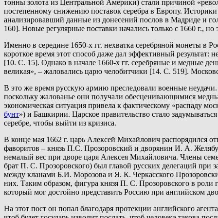
тонны золота из Центральной Америки) стали причиной «револ
постепенному снижению поставок серебра в Европу. Историки с
анализировавший данные из донесений послов в Мадриде и голл
160]. Новые регулярные поставки начались только с 1660 г., н
Именно в середине 1650-х гг. нехватка серебряной монеты в Ро
короткое время этот способ даже дал эффективный результат: н
[10. С. 15]. Однако в начале 1660-х гг. серебряные и медные 
великая», – жаловались царю челобитчики [14. С. 519]. Моско
В это же время русскую армию преследовали военные неудачи. 
поскольку жалованье они получали обесценивающимися медными
экономическая ситуация привела к фактическому «распаду моско
бунт
») и Башкирии. Царское правительство стало задумываться
серебре, чтобы выйти из кризиса.
В конце мая 1662 г. царь Алексей Михайлович распорядился о
фаворитов – князь П.С. Прозоровский и дворянин И. А. Желяб
немалый вес при дворе царя Алексея Михайловича. Члены сем
брат П. С. Прозоровского) был главой русских делегаций при з
между кланами Б.И. Морозова и Я. К. Черкасского Прозоровск
них. Таким образом, фигура князя П. С. Прозоровского в роли
который мог достойно представить Россию при английском дво
На этот пост он попал благодаря протекции английского агента
чтоб будет государь изволит послать, чтоб человека такова по