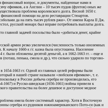
ся финансовый вопрос, и документы, найденные нами в
ячу ефимков, а в Англии – 10 тысяч пудов (фунтов) оных же
уществовала проблема королевского долга. Весной 1650 г.
а финансовой помощи на дело реставрации Стюартов.
собольми да на пять тысяч рублев ржи». От имени Карла II Дж.
рестол, русский монарх был вправе потребовать выплаты долга.
о главной задачей посольства было «добиться денег, крайне
русской армии резко увеличился (численность только иноземных
. К началу 1660-х гг. казна была опустошена. Население
 г. были обложены десятой деньгой, а в 1662-1663 гг. – еще и
(поташ, пенька, смола и др.), что сильно ударило по торгово-
 в 1654-1663 гг. Одной из главных целей реформы были
оторый в нашей стране называли «любским ефимком», т. е.
поскольку в России добыча серебра не производилась, его
54-1667) и Русско-шведская (1656-1661) войны привели к
кого правительства на более дешевое и доступное медное
 проблема имела более системный характер. Хотя в Восточную
Тонны серебра из рудников южноамериканского Пото-си (как и