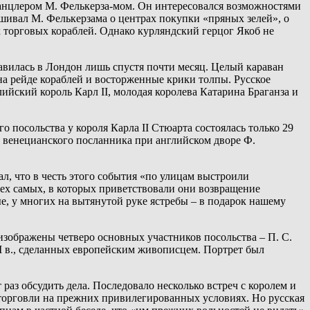
 канцлером М. Фелькерза-мом. Он интересовался возможностями
ашивал М. Фелькерзама о центрах покупки «пряных зелей», о
х торговых кораблей. Однако курляндский герцог Якоб не
равилась в Лондон лишь спустя почти месяц. Целый караван
а рейде кораблей и восторженные крики толпы. Русское
ийский король Карл II, молодая королева Катарина Браганза и
 посольства у короля Карла II Стюарта состоялась только 29
и венецианского посланника при английском дворе Ф.
, что в честь этого события «по улицам выстроили
тех самых, в которых приветствовали они возвращение
ные, у многих на вытянутой руке ястребы – в подарок нашему
изображены четверо основных участников посольства – П. С.
I в., сделанных европейским живописцем. Портрет был
раз обсудить дела. Последовало несколько встреч с королем и
торговли на прежних привилегированных условиях. Но русская