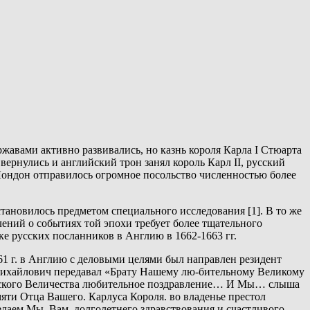
жавами активно развивались, но казнь короля Карла I Стюарта
 вернулись и английский трон занял король Карл II, русский
Лондон отправилось огромное посольство численностью более
тановилось предметом специального исследования [1]. В то же
ений о событиях той эпохи требует более тщательного
е русских посланников в Англию в 1662-1663 гг.
61 г. в Англию с деловыми целями был направлен резидент
 Михайлович передавал «Брату Нашему лю-бительному Великому
рского Величества любительное поздравление… И Мы… слыша
яти Отца Вашего. Карлуса Короля. во владенье престол
елаем Мы. Вам. долголетнего здравствования и счастливого