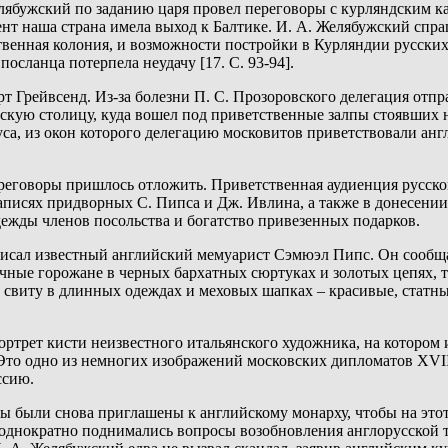
 Желябужский по заданию царя провел переговоры с курляндским
мент наша страна имела выход к Балтике. И. А. Желябужский спр
ственная колония, и возможности постройки в Курляндии русски
посланца потерпела неудачу [17. С. 93-94].
рт Грейвсенд. Из-за болезни П. С. Прозоровского делегация отп
кую столицу, куда вошел под приветственные залпы стоявших н
са, из окон которого делегацию московитов приветствовали англ
еговоры пришлось отложить. Приветственная аудиенция русского
записях придворных С. Пипса и Дж. Ивлина, а также в донесени
одежды членов посольства и богатство привезенных подарков.
исал известный английский мемуарист Сэмюэл Пипс. Он сообщал
очные горожане в черных бархатных сюртуках и золотых цепях, 
идел свиту в длинных одеждах и меховых шапках – красивые, стат
ртрет кисти неизвестного итальянского художника, на котором 
 Это одно из немногих изображений московских дипломатов XVI
ссию.
ы были снова приглашены к английскому монарху, чтобы на этот 
неоднократно поднимались вопросы возобновления англорусской 