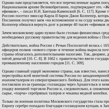
Однако нам представляется, что все перечисленные задачи по
Национальном архиве Великобритании, подтверждают это. «Жел
ефимков», – писал Н.Н. Бантыш-Каменский [6. С. 117]. Кроме 
Россию посетил эмиссар Карла II барон Джон Колпепер, котор
Посланник получил заем «на вспоможение и на ссуду казны дват
Колпепер обязался вернуть долг в размере 40 тысяч «ефимков 
Зачем московскому царю нужно было столько финансовых средст
необходимых русскому правительству для ведения войны с Поль
Действительно, война России с Речью Посполитой велась с 165
офицеров полков «нового строя» в течение войны выросла почти 
страны облагалось дополнительными налогами. Так, дворяне, ду
пятой деньгой [10. С. 8]. В 1662 г. правительство ввело госу
промышленному населению городов [11. С. 309].
Однако главный ущерб экономике страны, как известно, нанес
перестройка всей монетной системы России по западноевропейс
иоахимсталером из северогерманского Любека). Для этого казн
поставляли из-за границы: голландцы через Архангельск и немц
упадку внешней торговли России и, следовательно, к снижению
сырье, «порча» серебряных талеров и чеканка медной копейки.
Только ли военная политика Московского государства стала пр
Европу серебро попадало благодаря голландским купцам, в За