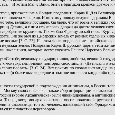
арь. – И хотим Мы. с Вами. быти в братцкой крепкой дружбе и лю
стран, приезжавшие в Лондон поздравить Карла II. Для Великобр
осстановлена монархия. И по этому поводу ведущие державы Евр
омо тебе, великому государю, бы было, что от розных великих 
инц Делинь, а с ним сто человек дворян да двесте человек слуг 
ты серебреные круживом. Так же был Францу-жской посол Курт Д
корете. Так же был из Цысарских земель от розных удельных кня
е послы» [3. С. 23]. На этом фоне поздравление английского ко
неуважительно. Поздравив Карла II, русский царь в этом же пис
и начальники, которые могут служить Нашего Царского Величес
 «Се тебе, великому государю, пишю, любо ты, великий государ
к монарху, англичанин повторил свою мысль: «Да писал я к вел
в своих послать» [3. С. 24]. Вот почему, по словам шотландца на 
ство (и более высокородное и знатное лицо, чем когда-либо пр
онности государевой в подтверждении англичанам, в России то
 в Москву своих послов», а также сбор информации «о самозванце
России (кроме Архангельска) были ликвидированы, а английск
. Теперь, когда монархия оказалась восстановленной, русское 
ревича-самозванца, то этот человек, называвший себя Фридрихом
л снят с повестки переговоров.