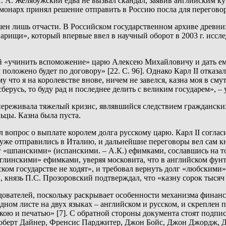
. А. Желябужский едва не вызвал скандал, заявив английским ку
 и монарх принял решение отправить в Россию посла для перегов
ен лишь отчасти. В Российском государственном архиве древн
арищи», который впервые ввел в научный оборот в 2003 г. иссл
й «учинить вспоможение» царю Алексею Михайловичу и дать ему 
оложено будет по договору» [22. С. 96]. Однако Карл II отказал
 что я на королевстве внове, ничем не завелся, казна моя в сму
сберусь, то буду рад и последнее делить с великим государем», –
и переживала тяжелый кризис, являвшийся следствием граждански
ьцы. Казна была пуста.
л вопрос о выплате королем долга русскому царю. Карл II согла
уже отправились в Италию, и дальнейшие переговоры вел сам кня
 «шпанскими» (испанскими. – А.К.) ефимками, сославшись на то
глинскими» ефимками, уверяя московита, что в английском фунт
ом государстве не ходят», и требовал вернуть долг «любскими» д
 князь П.С. Прозоровский подтверждал, что «казну сорок тысяч
едователей, поскольку раскрывает особенности механизма фина
дном листе на двух языках – английском и русском, и скреплен п
рукою и печатью» [7]. С обратной стороны документа стоят подп
Роберт Дайнер, Френсис Парджитер, Джон Бойс, Джон Джордж, 