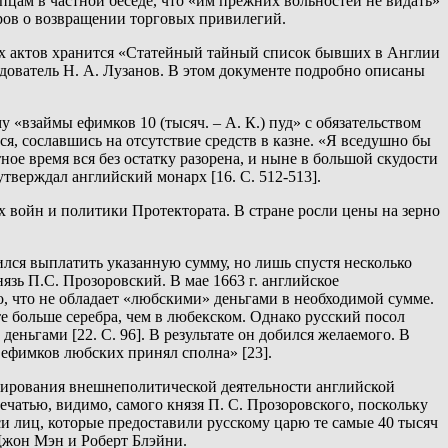
пцам в частной беседе, что «им прежних вольностей не видать»
оров о возвращении торговых привилегий.
их актов хранится «Статейный тайный список бывших в Англии
едователь Н. А. Лузанов. В этом документе подробно описаны
«взаймы ефимков 10 (тысяч. – А. К.) пуд» с обязательством
ся, сославшись на отсутствие средств в казне. «Я вседушно бы
тное время вся без остатку разорена, и ныне в большой скудости
 утверждал английский монарх [16. С. 512-513].
х войн и политики Протектората. В стране росли цены на зерно
сился выплатить указанную сумму, но лишь спустя несколько
зь П.С. Прозоровский. В мае 1663 г. английское
, что не обладает «любскими» деньгами в необходимой сумме.
е больше серебра, чем в любекском. Однако русский посол
еньгами [22. С. 96]. В результате он добился желаемого. В
 ефимков любских принял сполна» [23].
нсирования внешнеполитической деятельности английской
ечатью, видимо, самого князя П. С. Прозоровского, поскольку
иси лиц, которые предоставили русскому царю те самые 40 тысяч
Джон Мэн и Роберт Блэйни.