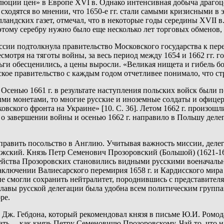
юции цен» в Европе XVI в. Однако интенсивная добыча драгоце
ходятся во мнении, что 1650-е гг. стали самыми кризисными в 
андских газет, отмечал, что в некоторые годы середины XVII в
о этому серебру нужно было еще несколько лет торговых обменов
ссии подтолкнула правительство Московского государства к пере
есмотря на тяготы войны, за весь период между 1654 и 1662 гг. 
деньги обесценились, а цены выросли. «Великая нищета и гибель 
вское правительство с каждым годом отчетливее понимало, что с
Осенью 1661 г. в результате наступления польских войск были п
 монетами, то многие русские и иноземные солдаты и офицеры 
вского фронта на Украине» [10. С. 36]. Летом 1662 г. произошл
 о завершении войны и осенью 1662 г. направило в Польшу деле
тправить посольство в Англию. Учитывая важность миссии, деле
ужский. Князь Петр Семенович Прозоровский (Большой) (1621-1
ейства Прозоровских становились видными русскими военачаль
аключении Валиесарского перемирия 1658 г. и Кардисского мира 
ие смогли сохранить нейтралитет, породнившись с представител
 главы русской делегации была удобна всем политическим группа
ре.
 Дж. Гебдона, который рекомендовал князя в письме Ю.И. Ромода
слать… как князь Петру Семеновичю Прозоровскому. Чай то, что н