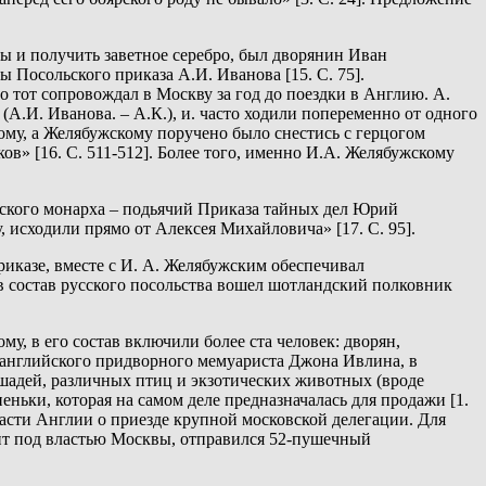
ы и получить заветное серебро, был дворянин Иван
 Посольского приказа А.И. Иванова [15. С. 75].
о тот сопровождал в Москву за год до поездки в Англию. А.
А.И. Иванова. – А.К.), и. часто ходили попеременно от одного
ому, а Желябужскому поручено было снестись с герцогом
в» [16. С. 511-512]. Более того, именно И.А. Желябужскому
сского монарха – подьячий Приказа тайных дел Юрий
 исходили прямо от Алексея Михайловича» [17. С. 95].
приказе, вместе с И. А. Желябужским обеспечивал
 в состав русского посольства вошел шотландский полковник
, в его состав включили более ста человек: дворян,
о английского придворного мемуариста Джона Ивлина, в
лошадей, различных птиц и экзотических животных (вроде
еньки, которая на самом деле предназначалась для продажи [1.
асти Англии о приезде крупной московской делегации. Для
ент под властью Москвы, отправился 52-пушечный