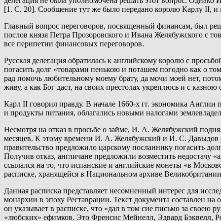
делегация не была уполномочена решать этот вопрос. Однако И
[1. С. 20]. Сообщение тут же было передано королю Карлу II,
Главный вопрос переговоров, посвященный финансам, был реш
послов князя Петра Прозоровского и Ивана Желябужского с тов
все перипетии финансовых переговоров.
Русская делегация обратилась к английскому королю с просьбо
погасить долг «товарами пенькою и поташем погодно как о том п
рад помочь любительному моему брату, да мочи моей нет, потому
живу, а как Бог даст, на своих престолах укреплюсь и с казною 
Карл II говорил правду. В начале 1660-х гг. экономика Англи
и продукты питания, облагались новыми налогами землевладел
Несмотря на отказ в просьбе о займе, И. А. Желябужский подня
месяцев. К этому времени И. А. Желябужский и И. С. Давыдов 
правительство предложило царскому посланнику погасить долг
Получив отказ, англичане предложили возместить недостачу «а
ссылался на то, что испанские и английские монеты «в Московск
расписке, хранящейся в Национальном архиве Великобритании,
Данная расписка представляет несомненный интерес для иссл
монархии в эпоху Реставрации. Текст документа составлен на о
он указывает в расписке, что «дал в том сие письмо за своею 
«любских» ефимков. Это Френсис Мейнелл, Эдвард Бэквелл, 