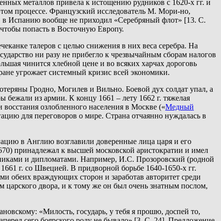
нных металлов привела к истощению рудников с 1620-х гг. и
этом процессе. Французский исследователь М. Мори-но,
. в Испанию вообще не приходил «Серебряный флот» [13. С.
, чтобы попасть в Восточную Европу.
чеканке талеров с целью снижения в них веса серебра. На
государство ни разу не прибегло к чрезвычайным сборам налогов
большая чинится хлебной цене и во всяких харчах дороговь
тране угрожает системный кризис всей экономики.
отеряны Гродно, Могилев и Вильно. Боевой дух солдат упал, а
бежали из армии. К концу 1661 – лету 1662 г. тяжелая
и восстания озлобленного населения в Москве («
Медный
гацию для переговоров о мире. Страна отчаянно нуждалась в
гацию в Англию возглавили доверенные лица царя и его
670) принадлежал к высшей московской аристократии и имел
никами и дипломатами. Например, И.С. Прозоровский (родной
1661 г. со Швецией. В придворной борьбе 1640-1650-х гг.
ями обеих враждующих сторон и заработав авторитет среди
м царского двора, и к тому же он был очень знатным послом,
новскому: «Милость, государь, у тебя я прошю, доспей то,
аперед сего боярского роду не бывало» [3. С. 24]. Предложение