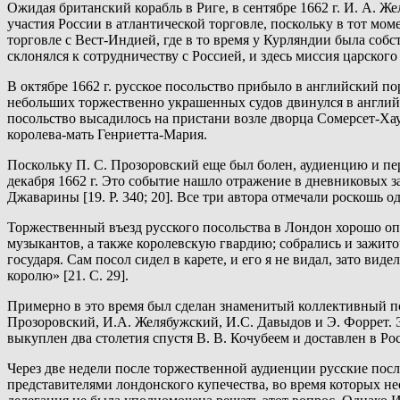
Ожидая британский корабль в Риге, в сентябре 1662 г. И. А.
участия России в атлантической торговле, поскольку в тот мо
торговле с Вест-Индией, где в то время у Курляндии была соб
склонялся к сотрудничеству с Россией, и здесь миссия царского 
В октябре 1662 г. русское посольство прибыло в английский по
небольших торжественно украшенных судов двинулся в английс
посольство высадилось на пристани возле дворца Сомерсет-Хау
королева-мать Генриетта-Мария.
Поскольку П. С. Прозоровский еще был болен, аудиенцию и пер
декабря 1662 г. Это событие нашло отражение в дневниковых 
Джаварины [19. Р. 340; 20]. Все три автора отмечали роскошь 
Торжественный въезд русского посольства в Лондон хорошо оп
музыкантов, а также королевскую гвардию; собрались и зажит
государя. Сам посол сидел в карете, и его я не видал, зато в
королю» [21. С. 29].
Примерно в это время был сделан знаменитый коллективный по
Прозоровский, И.А. Желябужский, И.С. Давыдов и Э. Форрет.
выкуплен два столетия спустя В. В. Кочубеем и доставлен в Ро
Через две недели после торжественной аудиенции русские посл
представителями лондонского купечества, во время которых 