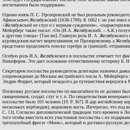
англичанина было поддержано.
Однако князь П. С. Прозоровский не был реальным руководител
Афанасьевич Желябужский (1638-1709). К 1662 г. он уже имел 
«Желябужский не глуп и с верным суждением», -охарактеризова
Мейерберг также писал: «Он (И.А. Желябужский. – А.К.) получ
к другому гонцы» [Там же]. Главную роль И. А. Желябужского 
курляндским насчет мореплавания; не Прозоровскому, а Желябу
предстояло продолжить поиски серебра за границей, отправивш
Особую роль И.А. Желябужского в посольстве отмечает тот фа
Никифоров. Это дает основание отечественному историку Б. Н.
Секретарем посольства руководитель делегации назначил дьяка 
сопровождение до Москвы австрийского посла А. Мейерберга за
Эндрю Форрет, который незадолго до путешествия вернулся в М
Поскольку русское посольство по масштабности не должно было
священников, солдат, слуг и т. п. По свидетельствам венеци
посольстве было 165 человек [19. Р. 367]. В дар английскому
нескольких верблюдов), моржовую кость. Интересно, что под ви
С. 13]. Согласно дипломатической традиции того времени в Л
того чтобы вместить всех участников посольства с их подарк
трехпалубный фрегат «Монк», который и доставил русскую де