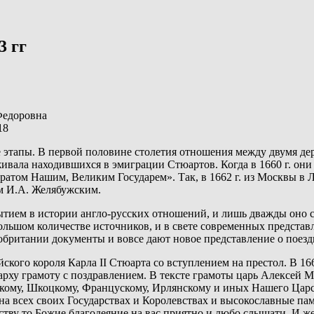
3 гг
Федоровна
18
 этапы. В первой половине столетия отношения между двумя дер
рживала находившихся в эмиграции Стюартов. Когда в 1660 г. они
атом Нашим, Великим Государем». Так, в 1662 г. из Москвы в 
ом И.А. Желябужским.
ытием в истории англо-русских отношений, и лишь дважды оно с
льшом количестве источников, и в свете современных представл
ритании документы и вовсе дают новое представление о поездк
кого короля Карла II Стюарта со вступлением на престол. В 16
нарху грамоту с поздравлением. В тексте грамоты царь Алексей
кому, Шкоцкому, Францускому, Ирлянскому и иных Нашего Ца
на всех своих Государствах и Королевствах и высокославные пам
ству то Божие благодеяние на вас приятно и любо слышати. И ж