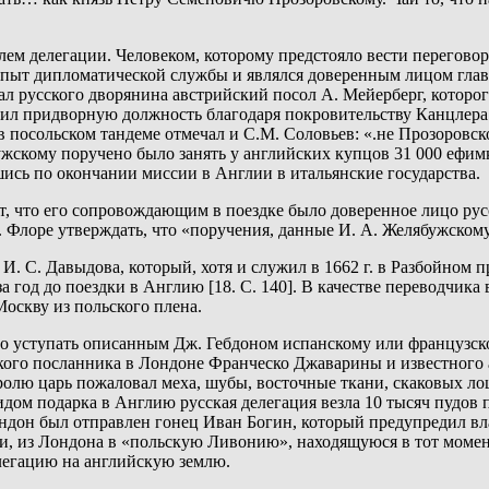
ем делегации. Человеком, которому предстояло вести переговор
опыт дипломатической службы и являлся доверенным лицом главы
л русского дворянина австрийский посол А. Мейерберг, которог
ил придворную должность благодаря покровительству Канцлера (
в посольском тандеме отмечал и С.М. Соловьев: «.не Прозоровск
жскому поручено было занять у английских купцов 31 000 ефимко
ись по окончании миссии в Англии в итальянские государства.
кт, что его сопровождающим в поездке было доверенное лицо ру
 Флоре утверждать, что «поручения, данные И. А. Желябужскому,
И. С. Давыдова, который, хотя и служил в 1662 г. в Разбойном 
 год до поездки в Англию [18. С. 140]. В качестве переводчика
оскву из польского плена.
 уступать описанным Дж. Гебдоном испанскому или французскому
анского посланника в Лондоне Франческо Джаварины и известног
 королю царь пожаловал меха, шубы, восточные ткани, скаковых 
дом подарка в Англию русская делегация везла 10 тысяч пудов п
ондон был отправлен гонец Иван Богин, который предупредил вл
ами, из Лондона в «польскую Ливонию», находящуюся в тот мом
легацию на английскую землю.