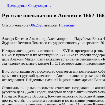
←
Предыдущая
Следующая
→
Русское посольство в Англии в 1662-166
Опубликовано
27.06.2020
автором
Threerome
Автор:
Киселев Александр Александрович, Парубочая Елена 
Журнал:
Вестник Томского государственного университета 20
История англо-русских отношений в XVII в. претерпела разные
в 1649 г. привела к их охлаждению. В 1650-е гг. Россия подде
царь Алексей Михайлович пожелал установить отношения с «Бр
ста человек во главе с князем П. С. Прозоровским и дворянин
В историографии это посольство считается эпизодическим соб
время визит русской делегации в Англию нашел отражение в бо
исследования. Найденные нами в Национальном архиве Великоб
Официальной целью посольства считалось поздравление английс
русского царя Джон Гебдон, который передал английскому мо
Государю Карлусу Второму, Божиею милостию Королю Аглинс
про то, что Вы. по многим времянам и по изгнании учинилися 
наследуете, по премногу радуемся, и Нашему Царскому Величе