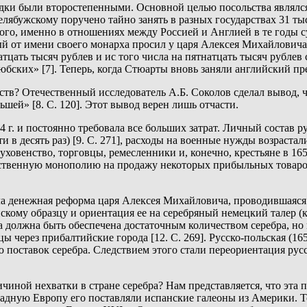
ездки были второстепенными. Основной целью посольства являл
ябужскому поручено тайно занять в разных государствах 31 тыс
того, именно в отношениях между Россией и Англией в те годы с
ый от имени своего монарха просил у царя Алексея Михайлович
цать тысяч рублев и ис того числа на пятнатцать тысяч рублев 
любских» [7]. Теперь, когда Стюарты вновь заняли английский п
в? Отечественный исследователь А.Б. Соколов сделал вывод, чт
шей» [8. С. 120]. Этот вывод верен лишь отчасти.
4 г. и постоянно требовала все больших затрат. Личный состав 
в десять раз) [9. С. 271], расходы на военные нужды возрастали
ховенство, торговцы, ремесленники и, конечно, крестьяне в 1654
дарственную монополию на продажу некоторых прибыльных товаров 
ла денежная реформа царя Алексея Михайловича, проводившаяся
кому образцу и ориентация ее на серебряный немецкий талер (к
а должна быть обеспечена достаточным количеством серебра, но 
ы через прибалтийские города [12. С. 269]. Русско-польская (16
 поставок серебра. Следствием этого стали переориентация русс
ичиной нехватки в стране серебра? Нам представляется, что эта
падную Европу его поставляли испанские галеоны из Америки. 