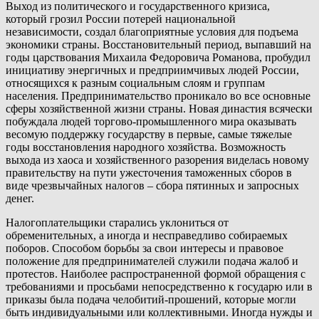
Выход из политического и государственного кризиса,
который грозил России потерей национальной
независимости, создал благоприятные условия для подъема
экономики страны. Восстановительный период, выпавший на
годы царствования Михаила Федоровича Романова, пробудил
инициативу энергичных и предприимчивых людей России,
относящихся к разным социальным слоям и группам
населения. Предпринимательство проникало во все основные
сферы хозяйственной жизни страны. Новая династия всячески
побуждала людей торгово-промышленного мира оказывать
весомую поддержку государству в первые, самые тяжелые
годы восстановления народного хозяйства. Возможность
выхода из хаоса и хозяйственного разорения виделась новому
правительству на пути ужесточения таможенных сборов в
виде чрезвычайных налогов – сбора пятинных и запросных
денег.
Налогоплательщики старались уклониться от
обременительных, а иногда и несправедливо собираемых
поборов. Способом борьбы за свои интересы и правовое
положение для предпринимателей служили подача жалоб и
протестов. Наиболее распространенной формой обращения с
требованиями и просьбами непосредственно к государю или в
приказы была подача челобитий-прошений, которые могли
быть индивидуальными или коллективными. Иногда нужды и