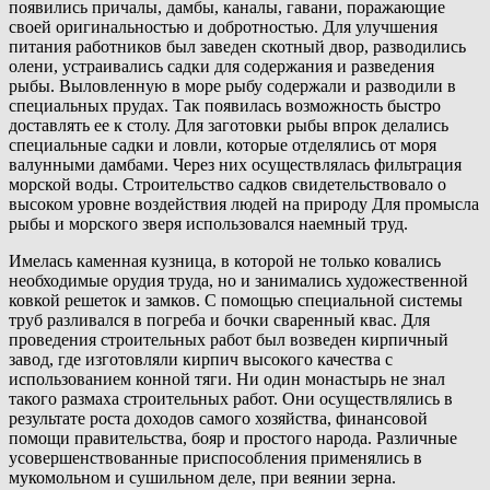
появились причалы, дамбы, каналы, гавани, поражающие
своей оригинальностью и добротностью. Для улучшения
питания работников был заведен скотный двор, разводились
олени, устраивались садки для содержания и разведения
рыбы. Выловленную в море рыбу содержали и разводили в
специальных прудах. Так появилась возможность быстро
доставлять ее к столу. Для заготовки рыбы впрок делались
специальные садки и ловли, которые отделялись от моря
валунными дамбами. Через них осуществлялась фильтрация
морской воды. Строительство садков свидетельствовало о
высоком уровне воздействия людей на природу Для промысла
рыбы и морского зверя использовался наемный труд.
Имелась каменная кузница, в которой не только ковались
необходимые орудия труда, но и занимались художественной
ковкой решеток и замков. С помощью специальной системы
труб разливался в погреба и бочки сваренный квас. Для
проведения строительных работ был возведен кирпичный
завод, где изготовляли кирпич высокого качества с
использованием конной тяги. Ни один монастырь не знал
такого размаха строительных работ. Они осуществлялись в
результате роста доходов самого хозяйства, финансовой
помощи правительства, бояр и простого народа. Различные
усовершенствованные приспособления применялись в
мукомольном и сушильном деле, при веянии зерна.