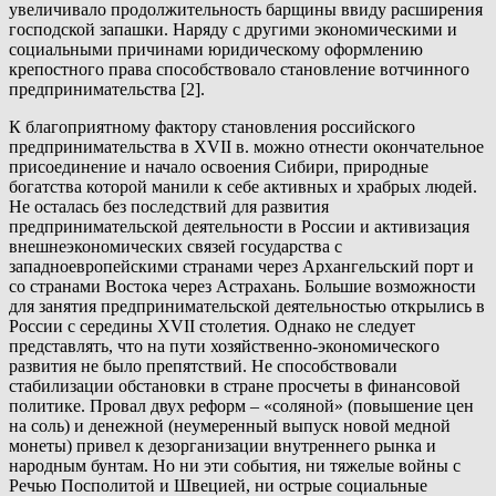
увеличивало продолжительность барщины ввиду расширения
господской запашки. Наряду с другими экономическими и
социальными причинами юридическому оформлению
крепостного права способствовало становление вотчинного
предпринимательства [2].
К благоприятному фактору становления российского
предпринимательства в XVII в. можно отнести окончательное
присоединение и начало освоения Сибири, природные
богатства которой манили к себе активных и храбрых людей.
Не осталась без последствий для развития
предпринимательской деятельности в России и активизация
внешнеэкономических связей государства с
западноевропейскими странами через Архангельский порт и
со странами Востока через Астрахань. Большие возможности
для занятия предпринимательской деятельностью открылись в
России с середины XVII столетия. Однако не следует
представлять, что на пути хозяйственно-экономического
развития не было препятствий. Не способствовали
стабилизации обстановки в стране просчеты в финансовой
политике. Провал двух реформ – «соляной» (повышение цен
на соль) и денежной (неумеренный выпуск новой медной
монеты) привел к дезорганизации внутреннего рынка и
народным бунтам. Но ни эти события, ни тяжелые войны с
Речью Посполитой и Швецией, ни острые социальные