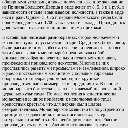
обширными угодьями, а также получали казенное жалование
из Приказа Большого Дворца в виде денег от 8, 5, 3 и 1 руб., в
зависимости от сана и занимаемой должности, а также в виде
овса и ржи. Однако с 1676 г. церкви Московского уезда были
обложены данью, а с 1700 г. их вычли из оклада. Приходилось
довольствоваться только приношениями прихожан.
Настоящими оазисами разнообразных сторон человеческой
жизни выступали русские монастыри. Среди них, безусловно,
были рассадники мракобесия, суеверия и невежества, но все-
таки большая часть монастырей представляла собой
уникальное собрание рукописных и печатных книг, икон,
произведений прикладного искусства. Многие из них
прославились развитыми промыслами и земледелием, широко
и умело поставленным хозяйством с большим торговым
оборотом, что превращало монастыри в крупные
производственные и коммерческие предприятия. В основе
монастырского богатства лежал насаждаемый православной
церковью культ труда. По мере усиления крепостничества
монастыри все шире прибегали к использованию труда
крепостных крестьян, что для церкви были шагом
безнравственным. Монастырское хозяйство было устроено по
принципу феодальной вотчины, носившей характер
натурального хозяйства. Все необходимое для потребления
производилось на месте. Активно использовался труд