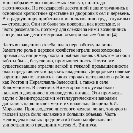
многообразием выращиваемых культур, вплоть до
экзотических. На государевой десятинной пашне трудились в
основном крепостные крестьяне из дворцовых сел и деревень.
В страдную пору прибегали к использованию труда служилых
— стрельцов. Они не были так покорны, как крестьяне, и
часто разбегались, поэтому для слежки за ними возводились
специальные десятиметровые «смотрильные» башни [4].
Часть выращенного хлеба шла в переработку на вино.
Заметную роль в царском хозяйстве играли всевозможные
промыслы, например, охота и рыбная ловля. Объектом особой
заботы была, безусловно, промышленность. Почти все
существовавшие отрасли легкой и тяжелой промышленности
были представлены в царских владениях. Дворцовые соляные
варницы располагались в таких городах центрального района,
как Ростов и Переяславль-Залесский, а также в селе
Коломенском. В селениях Нижегородского уезда было
налажено дворцовое производство поташа. Эти промыслы
вкупе с Звенигородскими металлургическими заводами
достались царю после смерти их владельца боярина Б.И.
Морозова. Производство листового железа, лопат, топоров и
гвоздей здесь было налажено в больших объемах. Часть
железоделательных предприятий было конфисковано
у.иностранного предпринимателя А. Виниуса.