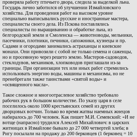
проверяла работу птичьего двора, следила за выделкой льна.
Государь лично заботился об улучшении Измайловского
хозяйства. Для проведения работ на высоком уровне
специально выписывались русские и иностранные мастера,
специалисты своего дела. Из Пскова поставлялись
специалисты по выращиванию и обработке льна, из
белгородской земли и Смоленска — животноводы, мельники,
пасечники, плотники, печники, сапожники, кузнецы и пр.
Садами и огородами занимались астраханцы и киевские
монахи. Они привозили с собой не только семена и саженцы,
но и просеянную через решето землю. Мастеров-садоводов,
стеклодувов, механиков, хлопководов приглашали из-за
границы. При организации тех или иных работ стремились
использовать энергию воды, машины и механизмы, но не
пренебрегали также таинствами «святой воды» и
«освященного масла».
Такое сложное и многоотраслевое хозяйство требовало
рабочих рук в большом количестве. По указу царя в селе
поселилось около 1000 крестьянских семей из других
дворцовых вотчин. Только во время жатвы наемных жнецов
набиралось до 700 человек. Как пишет М.И. Семевский: «И не
вотще (напрасно) трудился Алексей Михайлович: в царских
житницах в Измайлове бывало до 27 000 четвертей хлеба; в
Ригу посылали на продажу до 200 берковцев (1 берковец = 10