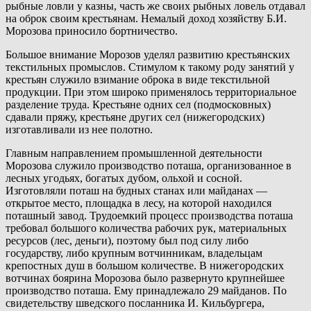
рыбные ловли у казны, часть же своих рыбных ловель отдавал
на оброк своим крестьянам. Немалый доход хозяйству Б.И.
Морозова приносило бортничество.
Большое внимание Морозов уделял развитию крестьянских
текстильных промыслов. Стимулом к такому роду занятий у
крестьян служило взимание оброка в виде текстильной
продукции. При этом широко применялось территориальное
разделение труда. Крестьяне одних сел (подмосковных)
сдавали пряжу, крестьяне других сел (нижегородских)
изготавливали из нее полотно.
Главным направлением промышленной деятельности
Морозова служило производство поташа, организованное в
лесных угодьях, богатых дубом, ольхой и сосной.
Изготовляли поташ на будных станах или майданах —
открытое место, площадка в лесу, на которой находился
поташный завод. Трудоемкий процесс производства поташа
требовал большого количества рабочих рук, материальных
ресурсов (лес, деньги), поэтому был под силу либо
государству, либо крупным вотчинникам, владельцам
крепостных душ в большом количестве. В нижегородских
вотчинах боярина Морозова было развернуто крупнейшее
производство поташа. Ему принадлежало 29 майданов. По
свидетельству шведского посланника И. Кильбургера,