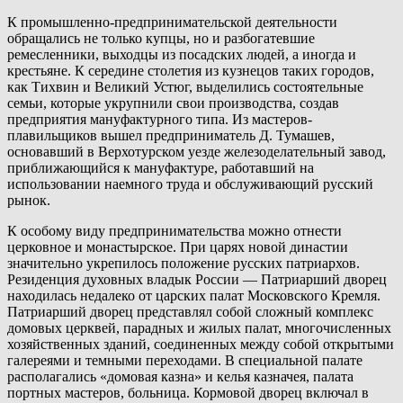
К промышленно-предпринимательской деятельности
обращались не только купцы, но и разбогатевшие
ремесленники, выходцы из посадских людей, а иногда и
крестьяне. К середине столетия из кузнецов таких городов,
как Тихвин и Великий Устюг, выделились состоятельные
семьи, которые укрупнили свои производства, создав
предприятия мануфактурного типа. Из мастеров-
плавильщиков вышел предприниматель Д. Тумашев,
основавший в Верхотурском уезде железоделательный завод,
приближающийся к мануфактуре, работавший на
использовании наемного труда и обслуживающий русский
рынок.
К особому виду предпринимательства можно отнести
церковное и монастырское. При царях новой династии
значительно укрепилось положение русских патриархов.
Резиденция духовных владык России — Патриарший дворец
находилась недалеко от царских палат Московского Кремля.
Патриарший дворец представлял собой сложный комплекс
домовых церквей, парадных и жилых палат, многочисленных
хозяйственных зданий, соединенных между собой открытыми
галереями и темными переходами. В специальной палате
располагались «домовая казна» и келья казначея, палата
портных мастеров, больница. Кормовой дворец включал в