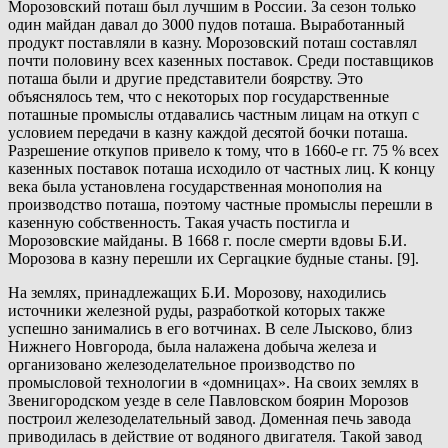
Морозовский поташ был лучшим в России. За сезон только
один майдан давал до 3000 пудов поташа. Выработанный
продукт поставляли в казну. Морозовский поташ составлял
почти половину всех казенных поставок. Среди поставщиков
поташа были и другие представители боярству. Это
объяснялось тем, что с некоторых пор государственные
поташные промыслы отдавались частным лицам на откуп с
условием передачи в казну каждой десятой бочки поташа.
Разрешение откупов привело к тому, что в 1660-е гг. 75 % всех
казенных поставок поташа исходило от частных лиц. К концу
века была установлена государственная монополия на
производство поташа, поэтому частные промыслы перешли в
казенную собственность. Такая участь постигла и
Морозовские майданы. В 1668 г. после смерти вдовы Б.И.
Морозова в казну перешли их Сергацкие будные станы. [9].
На землях, принадлежащих Б.И. Морозову, находились
источники железной руды, разработкой которых также
успешно занимались в его вотчинах. В селе Лысково, близ
Нижнего Новгорода, была налажена добыча железа и
организовано железоделательное производство по
промысловой технологии в «домницах». На своих землях в
Звенигородском уезде в селе Павловском боярин Морозов
построил железоделательный завод. Доменная печь завода
приводилась в действие от водяного двигателя. Такой завод