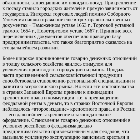
обязанности, запрещавшие им покидать посад. Прикрепление
к посаду ставило городских жителей в прямую зависимость от
государства. Интересы торговых людей помимо Соборного
Уложения нашли отражение еще в трех правительственных
документах – Таможенном уставе 1653 г., Торговой уставной
грамоте 1654 г., Новоторговом уставе 1667 г. Принятие всех
перечисленных документов обеспечило правовую базу
предпринимательства, что также благоприятно сказалось на
его дальнейшем развитии.
Более широкое проникновение товарно-денежных отношений
в толщу сельского хозяйства явилось стимулом для
увеличения производства продукции на рынок. Продажа
части произведенной сельскохозяйственной продукции
способствовала становлению региональной специализации и
развитию всероссийского рынка. Но если эти обстоятельства
в странах Западной Европы привели к ликвидации
крепостного права и коммутации, т.е. к превращению
феодальной ренты в деньги, то в странах Восточной Европы
наблюдалось «второе издание» крепостного права, а в России
— его дальнейшее закрепление и законодательное
оформление. Становление товарно-денежных отношений в
условиях российского феодализма делало
предпринимательство привлекательным для феодалов, что
вызывало усиленную эксплуатацию зависимых крестьян и