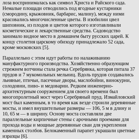
лоза воспринималась как символ Христа и Райского сада.
Немалые площади отводились под ягодные кустарники
(смородину, крыжовник, барбарис, малину), между ними
красовались многочисленные цветы. В изобилии цвел
шиповник, из плодов и цветов которого изготавливали
косметические и лекарственные средства. Садоводство
занимало видное место в домашнем быту русских царей. К
концу столетия царскому обиходу принадлежало 52 сада,
кроме московских [5].
Параллельно с этим идут работы по налаживанию
мануфактурного производства. Хозяйственно образующим
стрежнем вотчины стала речка Серебрянка, которая питала 37
прудов и 7 мукомольных мельниц. Вдоль прудов создавались
льняные, птичьи, пасечные дворы, маслобойни, винокурни,
солодовни, пиво- и медоварни. Редким инженерно-
архитектурным сооружением для своего времени был
многопролетный мост через Серебряный пруд. Измайловский
мост был каменным, в то время как везде строили деревянные
мосты, и имел внушительные размеры — 106, 5 м в длину и
10, 65 м — в ширину. Основу моста составляли две
параллельные кирпичные стены с арочными проемами для
прохода воды и мощные деревянные сваи для укрепления
каменных столбов. Белокаменный парапет украшали цветные
изразцы [6].