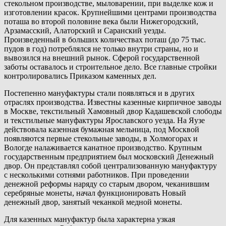
стекольном производстве, мыловарении, при выделке кож и
изготовлении красок. Крупнейшими центрами производства
поташа во второй половине века были Нижегородский,
Арзамасский, Алаторский и Саранский уезды.
Произведенный в больших количествах поташ (до 75 тыс.
пудов в год) потреблялся не только внутри страны, но и
вывозился на внешний рынок. Сферой государственной
заботы оставалось и строительное дело. Все главные стройки
контролировались Приказом каменных дел.
Постепенно мануфактуры стали появляться и в других
отраслях производства. Известны казенные кирпичное заводы
в Москве, текстильный Хамовный двор Кадашевской слободы
и текстильные мануфактуры Ярославского уезда. На Яузе
действовала казенная бумажная мельница, под Москвой
появляются первые стекольные заводы, в Холмогорах и
Вологде налаживается канатное производство. Крупным
государственным предприятием был московский Денежный
двор. Он представлял собой централизованную мануфактуру
с несколькими сотнями работников. При проведении
денежной реформы наряду со старым двором, чеканившим
серебряные монеты, начал функционировать Новый
денежный двор, занятый чеканкой медной монеты.
Для казенных мануфактур была характерна узкая