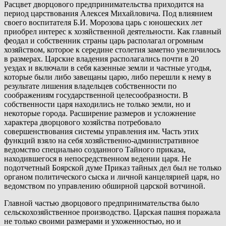
Расцвет дворцового предпринимательства приходится на
период царствования Алексея Михайловича. Под влиянием
своего воспитателя Б.И. Морозова царь с юношеских лет
приобрел интерес к хозяйственной деятельности. Как главный
феодал и собственник страны царь располагал огромным
хозяйством, которое к середине столетия заметно увеличилось
в размерах. Царские владения располагались почти в 20
уездах и включали в себя казенные земли и частные угодья,
которые были либо завещаны царю, либо перешли к нему в
результате лишения владельцев собственности по
соображениям государственной целесообразности. В
собственности царя находились не только земли, но и
некоторые города. Расширение размеров и усложнение
характера дворцового хозяйства потребовало
совершенствования системы управления им. Часть этих
функций взяло на себя хозяйственно-административное
ведомство специально созданного Тайного приказа,
находившегося в непосредственном ведении царя. Не
подотчетный Боярской думе Приказ тайных дел был не только
органом политического сыска и личной канцелярией царя, но
ведомством по управлению обширной царской вотчиной.
Главной частью дворцового предпринимательства было
сельскохозяйственное производство. Царская пашня поражала
не только своими размерами и ухоженностью, но и