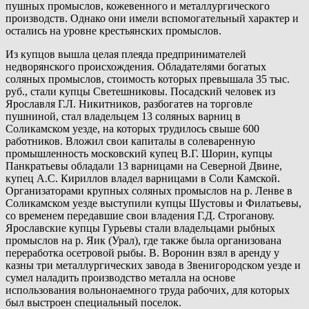
пушных промыслов, кожевенного и металлургического
производств. Однако они имели вспомогательный характер и
остались на уровне крестьянских промыслов.
Из купцов вышла целая плеяда предпринимателей
недворянского происхождения. Обладателями богатых
соляных промыслов, стоимость которых превышала 35 тыс.
руб., стали купцы Светешниковы. Посадский человек из
Ярославля Г.Л. Никитников, разбогатев на торговле
пушниной, стал владельцем 13 соляных варниц в
Соликамском уезде, на которых трудилось свыше 600
работников. Вложил свои капиталы в солеваренную
промышленность московский купец В.Г. Шорин, купцы
Панкратьевы обладали 13 варницами на Северной Двине,
купец A.C. Кириллов владел варницами в Соли Камской.
Организаторами крупных соляных промыслов на р. Ленве в
Соликамском уезде выступили купцы Шустовы и Филатьевы,
со временем передавшие свои владения Г.Д. Строганову.
Ярославские купцы Гурьевы стали владельцами рыбных
промыслов на р. Яик (Урал), где также была организована
переработка осетровой рыбы. В. Воронин взял в аренду у
казны три металлургических завода в Звенигородском уезде и
сумел наладить производство металла на основе
использования вольнонаемного труда рабочих, для которых
был выстроен специальный поселок.