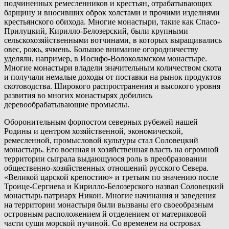
подчиненных ремесленников и крестьян, отрабатывающих
барщину и вносивших оброк холстами и прочими изделиями
крестьянского обихода. Многие монастыри, такие как Спасо-
Прилуцкий, Кирилло-Белозерский, были крупными
сельскохозяйственными вотчинами, в которых выращивались
овес, рожь, ячмень. Большое внимание огородничеству
уделяли, например, в Иосифо-Волоколамском монастыре.
Многие монастыри владели значительным количеством скота
и получали немалые доходы от поставки на рынок продуктов
скотоводства. Широкого распространения и высокого уровня
развития во многих монастырях добились
деревообрабатывающие промыслы.
Оборонительным форпостом северных рубежей нашей
Родины и центром хозяйственной, экономической,
ремесленной, промысловой культуры стал Соловецкий
монастырь. Его военная и хозяйственная власть на огромной
территории сыграла выдающуюся роль в преобразовании
общественно-хозяйственных отношений русского Севера.
«Великой царской крепостию» и третьим по значению после
Троице-Сергиева и Кирилло-Белозерского назвал Соловецкий
монастырь патриарх Никон. Многие начинания и заведения
на территории монастыря были вызваны его своеобразным
островным расположением й отделением от материковой
части суши морской пучиной. Со временем на островах