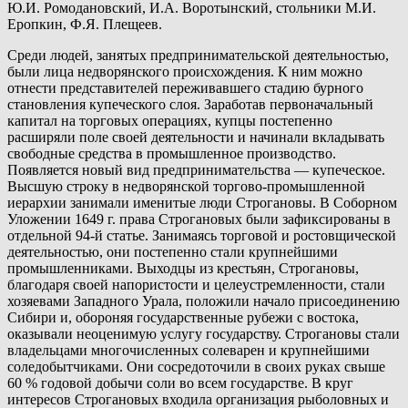
Ю.И. Ромодановский, И.А. Воротынский, стольники М.И.
Еропкин, Ф.Я. Плещеев.
Среди людей, занятых предпринимательской деятельностью,
были лица недворянского происхождения. К ним можно
отнести представителей переживавшего стадию бурного
становления купеческого слоя. Заработав первоначальный
капитал на торговых операциях, купцы постепенно
расширяли поле своей деятельности и начинали вкладывать
свободные средства в промышленное производство.
Появляется новый вид предпринимательства — купеческое.
Высшую строку в недворянской торгово-промышленной
иерархии занимали именитые люди Строгановы. В Соборном
Уложении 1649 г. права Строгановых были зафиксированы в
отдельной 94-й статье. Занимаясь торговой и ростовщической
деятельностью, они постепенно стали крупнейшими
промышленниками. Выходцы из крестьян, Строгановы,
благодаря своей напористости и целеустремленности, стали
хозяевами Западного Урала, положили начало присоединению
Сибири и, обороняя государственные рубежи с востока,
оказывали неоценимую услугу государству. Строгановы стали
владельцами многочисленных солеварен и крупнейшими
соледобытчиками. Они сосредоточили в своих руках свыше
60 % годовой добычи соли во всем государстве. В круг
интересов Строгановых входила организация рыболовных и