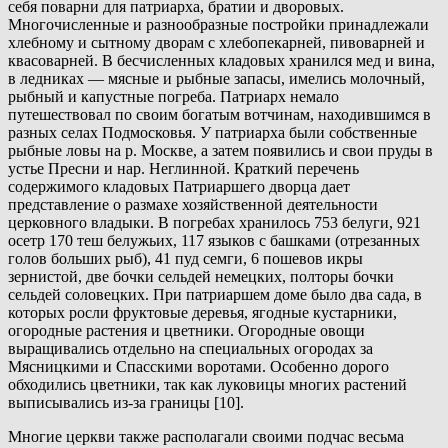
себя поварни для патриарха, братии и дворовых.
Многочисленные и разнообразные постройки принадлежали
хлебному и сытному дворам с хлебопекарней, пивоварней и
квасоварней. В бесчисленных кладовых хранился мед и вина,
в ледниках — мясные и рыбные запасы, имелись молочный,
рыбный и капустные погреба. Патриарх немало
путешествовал по своим богатым вотчинам, находившимся в
разных селах Подмосковья. У патриарха были собственные
рыбные ловы на р. Москве, а затем появились и свои пруды в
устье Пресни и нар. Неглинной. Краткий перечень
содержимого кладовых Патриаршего дворца дает
представление о размахе хозяйственной деятельности
церковного владыки. В погребах хранилось 753 белуги, 921
осетр 170 теш белужьих, 117 языков с башками (отрезанных
голов больших рыб), 41 пуд семги, 6 пошевов икры
зернистой, две бочки сельдей немецких, полторы бочки
сельдей соловецких. При патриаршем доме было два сада, в
которых росли фруктовые деревья, ягодные кустарники,
огородные растения и цветники. Огородные овощи
выращивались отдельно на специальных огородах за
Мясницкими и Спасскими воротами. Особенно дорого
обходились цветники, так как луковицы многих растений
выписывались из-за границы [10].
Многие церкви также располагали своими подчас весьма