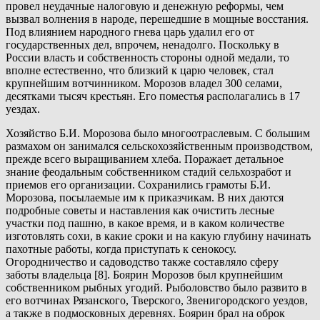
провел неудачные налоговую и денежную реформы, чем
вызвал волнения в народе, перешедшие в мощные восстания.
Под влиянием народного гнева царь удалил его от
государственных дел, впрочем, ненадолго. Поскольку в
России власть и собственность стороны одной медали, то
вполне естественно, что близкий к царю человек, стал
крупнейшим вотчинником. Морозов владел 300 селами,
десятками тысяч крестьян. Его поместья располагались в 17
уездах.
Хозяйство Б.И. Морозова было многоотраслевым. С большим
размахом он занимался сельскохозяйственным производством,
прежде всего выращиванием хлеба. Поражает детальное
знание феодальным собственником стадий сельхозработ и
приемов его организации. Сохранились грамоты Б.И.
Морозова, посылаемые им к приказчикам. В них даются
подробные советы и наставления как очистить лесные
участки под пашню, в какое время, и в каком количестве
изготовлять сохи, в какие сроки и на какую глубину начинать
пахотные работы, когда приступать к сенокосу.
Огородничество и садоводство также составляло сферу
заботы владельца [8]. Боярин Морозов был крупнейшим
собственником рыбных угодий. Рыболовство было развито в
его вотчинах Рязанского, Тверского, Звенигородского уездов,
а также в подмосковных деревнях. Боярин брал на оброк