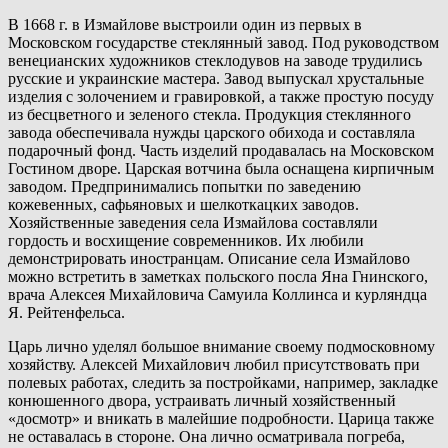
В 1668 г. в Измайлове выстроили один из первых в
Московском государстве стеклянный завод. Под руководством
венецианских художников стеклодувов на заводе трудились
русские и украинские мастера. Завод выпускал хрустальные
изделия с золочением и гравировкой, а также простую посуду
из бесцветного и зеленого стекла. Продукция стеклянного
завода обеспечивала нужды царского обихода и составляла
подарочный фонд. Часть изделий продавалась на Московском
Гостином дворе. Царская вотчина была оснащена кирпичным
заводом. Предпринимались попытки по заведению
кожевенных, сафьяновых и шелкоткацких заводов.
Хозяйственные заведения села Измайлова составляли
гордость и восхищение современников. Их любили
демонстрировать иностранцам. Описание села Измайлово
можно встретить в заметках польского посла Яна Гнинского,
врача Алексея Михайловича Самуила Коллинса и курляндца
Я. Рейтенфельса.
Царь лично уделял большое внимание своему подмосковному
хозяйству. Алексей Михайлович любил присутствовать при
полевых работах, следить за постройками, например, закладке
конюшенного двора, устраивать личный хозяйственный
«досмотр» и вникать в малейшие подробности. Царица также
не оставалась в стороне. Она лично осматривала погреба,