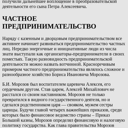
получили дальнейшее воплощение в преобразовательской
деятельности его сына Петра Алексеевича.
ЧАСТНОЕ
ПРЕДПРИНИМАТЕЛЬСТВО
Наряду с казенным и дворцовым предпринимательством все
активнее начинает развиваться предпринимательство частных
лиц. Нередко энергичные и инициативные люди из числа
знати выступали как организаторы-предприниматели в своих
поместьях. Такую разновидность предпринимательской
деятельности можно назвать вотчинной. Красноречивым
примером частного предпринимательства являлось сложное и
разнообразное хозяйство Бориса Ивановича Морозова.
Б.И. Морозов был воспитателем царевича Алексея, его
сердечным другом. Став царем, Алексей Михайлович не
расстался со своим наставником. Морозов не только
превратился в видного государственного деятеля, но и
сделался родственником царя — свояком, мужем сестры
царицы. Будучи главой четырех важнейших приказов, среди
которых было финансовое ведомство страны – Приказ
Большой казны, Морозов определял финансовую и налоговую
политику государства. Как глава правительства Морозов