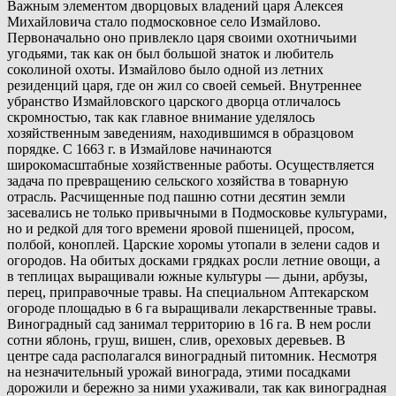
Важным элементом дворцовых владений царя Алексея
Михайловича стало подмосковное село Измайлово.
Первоначально оно привлекло царя своими охотничьими
угодьями, так как он был большой знаток и любитель
соколиной охоты. Измайлово было одной из летних
резиденций царя, где он жил со своей семьей. Внутреннее
убранство Измайловского царского дворца отличалось
скромностью, так как главное внимание уделялось
хозяйственным заведениям, находившимся в образцовом
порядке. С 1663 г. в Измайлове начинаются
широкомасштабные хозяйственные работы. Осуществляется
задача по превращению сельского хозяйства в товарную
отрасль. Расчищенные под пашню сотни десятин земли
засевались не только привычными в Подмосковье культурами,
но и редкой для того времени яровой пшеницей, просом,
полбой, коноплей. Царские хоромы утопали в зелени садов и
огородов. На обитых досками грядках росли летние овощи, а
в теплицах выращивали южные культуры — дыни, арбузы,
перец, приправочные травы. На специальном Аптекарском
огороде площадью в 6 га выращивали лекарственные травы.
Виноградный сад занимал территорию в 16 га. В нем росли
сотни яблонь, груш, вишен, слив, ореховых деревьев. В
центре сада располагался виноградный питомник. Несмотря
на незначительный урожай винограда, этими посадками
дорожили и бережно за ними ухаживали, так как виноградная