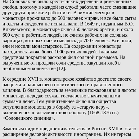
На Соловках не было крестьянских деревень и ремесленных
слобод, поэтому в каждой из служб работали часто сменявшие
друг друга приезжие работники. В зимние месяцы в
монастыре проживало до 500 человек мирян, и все были сыты
и одеты и скудости не испытывали. В 1649 г., поданным В.О.
Ключевского, в монастыре было 350 человек братии, и около
600 слуг и работных людей, не считая рабочих на соляных
варницах, которых насчитывалось до 700 человек. Все пили,
ели и носили монастырское. На содержании монастыря
находилось также более 1000 ратных людей. Главным
средством покрытия расходов был соляной промысел. На
вырученные от продажи соли средства закупали хлеб в
необходимом количестве [12].
К середине XVII в. монастырское хозяйство достигло своего
расцвета и наивысшего политического и нравственного
влияния. В благодарность за земельные пожалования и льготы
монастырь нередко ссужал государство значительными
суммами денег. Тем удивительнее было для общества
вступление монастыря в борьбу за «старую веру»,
вылившуюся в восьмилетнюю оборону (1668-1876 гг.)
«Соловецкого сидения».
Заметным видом предпринимательства в России XVII в. стало
расширение деловой активности иностранцев. Их интересы