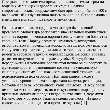
Специальные механизмы применялись для размола зерна на
водяных мельницах и дробления крупы. Редким
гидротехническим сооружением был протянувшийся на 100 м
выложенный из булыжника подземный канал. С его помощью
в действие приводились многие механизмы.
Главным источником средств монастыря был соляной
промысел. Монастырь располагал значительным количеством
соляных варниц, и монахи варили соль, увеличивая богатства
своей обители. Наряду с этим занимались судоходством,
рыболовством и промыслом морского зверя, поэтому имелось
сооружение гранитного дока для изготовления, хранения и
ремонта карбасов и других морских судов. Высокий уровень
развития получили плотницкие службы. Для удобства
передвижения в условиях болотистой почвы были сооружены
фунтовые дороги, позволившие возвести и уникальную
канальную систему. Большая часть освоенной территории
использовалась под огороды. При тщательном уходе в
условиях сурового климата вырастали капуста, репа, редька,
морковь и свекла. Урожайность была невысока. В лесу росли
не только местные деревья, но и искусственно выращенные,
привитые монахами породы кедра, лиственницы, черемухи.
На некоторых островах были заведены сенокосы. Из шкур
животных шили нарядные и прочные одежды [11].