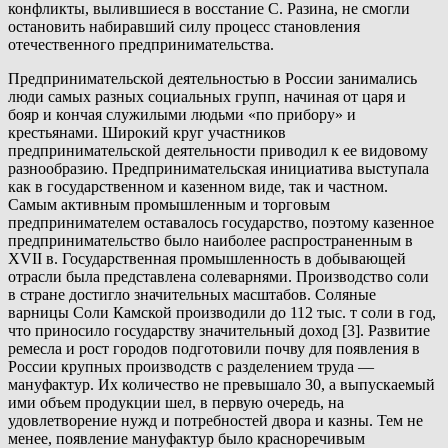
конфликты, вылившиеся в восстание С. Разина, не смогли
остановить набиравший силу процесс становления
отечественного предпринимательства.
Предпринимательской деятельностью в России занимались
люди самых разных социальных групп, начиная от царя и
бояр и кончая служилыми людьми «по прибору» и
крестьянами. Широкий круг участников
предпринимательской деятельности приводил к ее видовому
разнообразию. Предпринимательская инициатива выступала
как в государственном и казенном виде, так и частном.
Самым активным промышленным и торговым
предпринимателем оставалось государство, поэтому казенное
предпринимательство было наиболее распространенным в
XVII в. Государственная промышленность в добывающей
отрасли была представлена солеварнями. Производство соли
в стране достигло значительных масштабов. Соляные
варницы Соли Камской производили до 112 тыс. т соли в год,
что приносило государству значительный доход [3]. Развитие
ремесла и рост городов подготовили почву для появления в
России крупных производств с разделением труда —
мануфактур. Их количество не превышало 30, а выпускаемый
ими объем продукции шел, в первую очередь, на
удовлетворение нужд и потребностей двора и казны. Тем не
менее, появление мануфактур было красноречивым