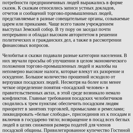
потребности предприимчивых людей выражались в форме
сказок. К сказкам относились записи устных докладов,
отчетов и сообщений торгово-промышленных людей,
представляемые в разные совещательные органы, созываемые
царем или приказами. Чаще всего таким учреждением
выступал Земский собор. В ту пору он заседал почти
непрерывно и обладал высоким авторитетом в решении
политических и гражданских дел, а также в рассмотрении
финансовых вопросов.
Челобитья и сказки подавали разные категории населения. В
них звучали просьбы об улучшении в целом экономического
положения торгово-промышленных людей и жалобы на
непомерно высокие налоги, которые влекут их разорение и
оскудение. Большое количество прошений исходило от
верхушки посадских людей. Несмотря на более или менее
четкое определение понятия «посадский человек» в
правительственных актах, в этой среде возникало немало
конфликтов. Главные требования посадских челобитчиков
сводились к трем пунктам: обеспечить посадским людям
приоритет в занятиях торговлей, промыслами и ремеслами;
ликвидировать «белые слободы», присоединив их к посадам и
включив в государево тягло; возвращение в посад всех беглых
людей в целях снижения размера податей для членов
посадской общины. Привилегированное купечество Гостиной