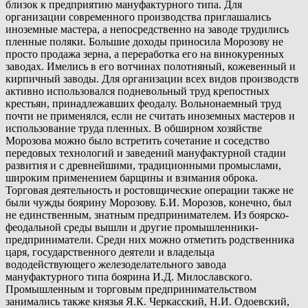
близок к предприятию мануфактурного типа. Для
организации современного производства приглашались
иноземные мастера, а непосредственно на заводе трудились
пленные поляки. Большие доходы приносила Морозову не
просто продажа зерна, а переработка его на винокуренных
заводах. Имелись в его вотчинах полотняный, кожевенный и
кирпичный заводы. Для организации всех видов производств
активно использовался подневольный труд крепостных
крестьян, принадлежавших феодалу. Вольнонаемный труд
почти не применялся, если не считать иноземных мастеров и
использование труда пленных. В обширном хозяйстве
Морозова можно было встретить сочетание и соседство
передовых технологий и заведений мануфактурной стадии
развития и с древнейшими, традиционными промыслами,
широким применением барщины и взимания оброка.
Торговая деятельность и ростовщические операции также не
были чужды боярину Морозову. Б.И. Морозов, конечно, был
не единственным, знатным предпринимателем. Из боярско-
феодальной среды вышли и другие промышленники-
предприниматели. Среди них можно отметить родственника
царя, государственного деятели и владельца
вододействующего железоделательного завода
мануфактурного типа боярина И.Д. Милославского.
Промышленным и торговым предпринимательством
занимались также князья Я.К. Черкасский, Н.И. Одоевский,