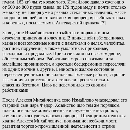
пудам, 163 кг) льну; кроме того, Измайлово давало ежегодно
от 500 до 800 пудов хмеля, до 179 пудов меду и почти столько
же воску, не говоря уже о разных стеклянных изделиях, массе
плодов и овощей, доставляемых во дворец; врачебных травах
и кореньях, посылаемых в Аптекарский приказ» [7]
За ведение Измайловского хозяйства и порядок в нем
отвечали приказчик и ключник. В приказной избе хранилась
казна и всевозможные книги с памятками о делах, челобитья,
росписи, поручения, а также умолотные, приходные,
расходные и продажные. Приказчик жил на съезжем дворе,
обнесенным забором. Работников строго наказывали за
малейшие провинности, а крестьян бесцеремонно переселяли
из одних вотчин в другие. Бедность и жалкое состояние
переселенцев никого не волновало. Тяжелые работы, строгие
взыскания и притеснения заставляли крестьян искать
спасения бегством. Царь не церемонился со своими
работниками.
После Алексея Михайловича село Измайлово унаследовал его
старший сын царь Федор. Хозяйство шло тем же порядком,
появились новые хозяйственные и служебные постройки,
изменения коснулись царского дворца. Предпринимательская
хватка Алексея Михайловича, понимание необходимости
развития торгово-промышленной деятельности в стране