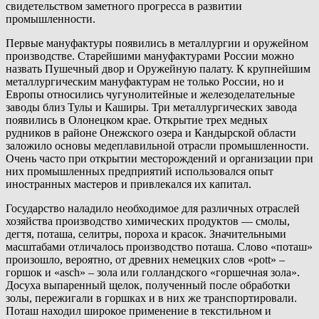
свидетельством заметного прогресса в развитии
промышленности.
Первые мануфактуры появились в металлургии и оружейном
производстве. Старейшими мануфактурами России можно
назвать Пушечный двор и Оружейную палату. К крупнейшим
металлургическим мануфактурам не только России, но и
Европы относились чугунолитейные и железоделательные
заводы близ Тулы и Каширы. Три металлургических завода
появились в Олонецком крае. Открытие трех медных
рудников в районе Онежского озера и Кандырской области
заложило основы медеплавильной отрасли промышленности.
Очень часто при открытии месторождений и организации при
них промышленных предприятий использовался опыт
иностранных мастеров и привлекался их капитал.
Государство наладило необходимое для различных отраслей
хозяйства производство химических продуктов — смолы,
дегтя, поташа, селитры, пороха и красок. Значительными
масштабами отличалось производство поташа. Слово «поташ»
произошло, вероятно, от древних немецких слов «pott» –
горшок и «asch» – зола или голландского «горшечная зола».
Досуха выпаренный щелок, полученный после обработки
золы, пережигали в горшках и в них же транспортировали.
Поташ находил широкое применение в текстильном и