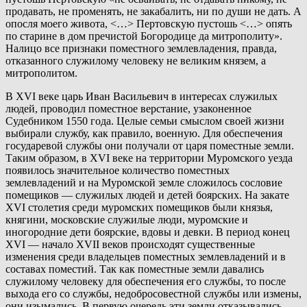
продавать, не променять, не закабалить, ни по души не дать. А
опосля моего живота, <…> Пертовскую пустошь <…> опять
по старине в дом пречистой Богородице да митрополиту».
Налицо все признаки поместного землевладения, правда,
отказанного служилому человеку не великим князем, а
митрополитом.
В XVI веке царь Иван Васильевич в интересах служилых
людей, проводил поместное верстание, узаконенное
Судебником 1550 года. Целые семьи смыслом своей жизни
выбирали службу, как правило, военную. Для обеспечения
государевой службы они получали от царя поместные земли.
Таким образом, в XVI веке на территории Муромского уезда
появилось значительное количество поместных
землевладений и на Муромской земле сложилось сословие
помещиков — служилых людей и детей боярских. На закате
XVI столетия среди муромских помещиков были князья,
княгини, московские служилые люди, муромские и
иногородние дети боярские, вдовы и девки. В период конец
XVI — начало XVII веков происходят существенные
изменения среди владельцев поместных землевладений и в
составах поместий. Так как поместные земли давались
служилому человеку для обеспечения его службы, то после
выхода его со службы, недобросовестной службы или измены,
они изымались. В первую очередь эти земли отказывались