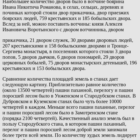
Наибольшее количество дворов было в вотчине боярина
Ивана Никитича Романова, в селах, сельцах, деревнях и
починках которой стояли двор приказчика, двор приезжих
боярских людей, 759 крестьянских и 185 бобыльских двора.
Вслед за ней, можно поставить вотчины: князя Алексея
Ивановича Воротынского с двором вотчинника, двором
приказчика, 21 двором служек, 30 дворами дворовых людей,
207 крестьянскими и 158 бобыльскими дворами и Троице-
Сергиева монастыря, в поселениях которого стояли 3 двора
попов, 5 дворов дьячков, 6 дворов пономарей, 29 дворов
церковных бобылей, 75 дворов монастырских детенышей, 196
крестьянских и 153 бобыльских двора.
Сравнение количества площадей земель в станах дает
следующую картину. Приблизительно равное количество
(около 13500 четвертей) пашни паханной, перелогу и пашни
поросшей лесом было в Унженском и Стародубском станах. В
Дубровском и Куземском станах было чуть более 10000
четвертей в каждом. Меньше всего пашни паханные, перелог
и пашни поросший лесом было в Замотренском стане
(порядка 2100 четвертей). Качественный анализ земель был в
пользу Стародубского стана, в котором пашни паханный,
перелог и пашни поросшей лесом доброй земли занимали
более трети всей земли. По количеству худых земель лидирует