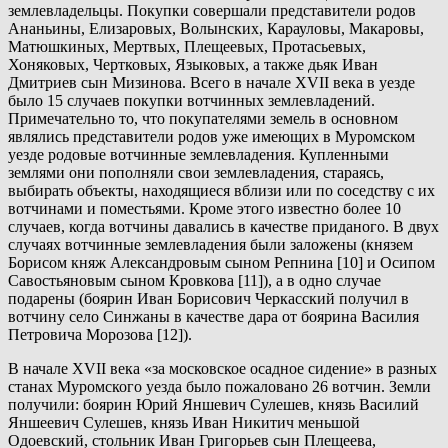
землевладельцы. Покупки совершали представители родов
Ананьины, Елизаровых, Волынских, Карауловы, Макаровы,
Матюшкиных, Мертвых, Плещеевых, Протасьевых,
Хоняковых, Чертковых, Языковых, а также дьяк Иван
Дмитриев сын Мизинова. Всего в начале XVII века в уезде
было 15 случаев покупки вотчинных землевладений.
Примечательно то, что покупателями земель в основном
являлись представители родов уже имеющих в Муромском
уезде родовые вотчинные землевладения. Купленными
землями они пополняли свои землевладения, стараясь,
выбирать объекты, находящиеся вблизи или по соседству с их
вотчинами и поместьями. Кроме этого известно более 10
случаев, когда вотчины давались в качестве приданого. В двух
случаях вотчинные землевладения были заложены (князем
Борисом княж Александровым сыном Репнина [10] и Осипом
Савостьяновым сыном Кровкова [11]), а в одно случае
подарены (боярин Иван Борисович Черкасский получил в
вотчину село Синжаны в качестве дара от боярина Василия
Петровича Морозова [12]).
В начале XVII века «за московское осадное сидение» в разных
станах Муромского уезда было пожаловано 26 вотчин. Земли
получили: боярин Юрий Яншевич Сулешев, князь Василий
Яншеевич Сулешев, князь Иван Никитич меньшой
Одоевский, стольник Иван Григорьев сын Плещеева,