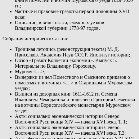
книги поместий и вотчин Муромского уезда 1629-1650
гг.;
Частные и правовые грамоты первой половины XVII
века;
Описание, в виде атласа, смежных уездов
Владимирской губернии 1778-97 годов.
Собрания исторических актов:
Троицкая летопись (реконструкция текста) М. Д.
Приселков. Академия Наук СССР. Институт истории;
Обзор «Грамот Коллегии экономии». Выпуск 5.
Материалы по Владимиру, Гороховцу,
Мурому <…>;
Выдержки из дел Поместного и Сыскного приказов о
поместьях и вотчинах <…> в Старицком и Муромском
уездах;
Выписи из дозорных книг 1611-1612 гг. Семена
Ивановича Чемоданова и подьячего Григория Семенова
на вотчины Борисоглебского монастыря в Муромском
уезде;
Акты социально-экономической истории Северо-
Восточной Руси конца XIV — начала XVI века. Т. 1;
Акты социально-экономической истории Северо-
Восточной Руси конца XIV — начала XVI века. Т.3;
Акты феодального землевладения и хозяйства XIV-XVI