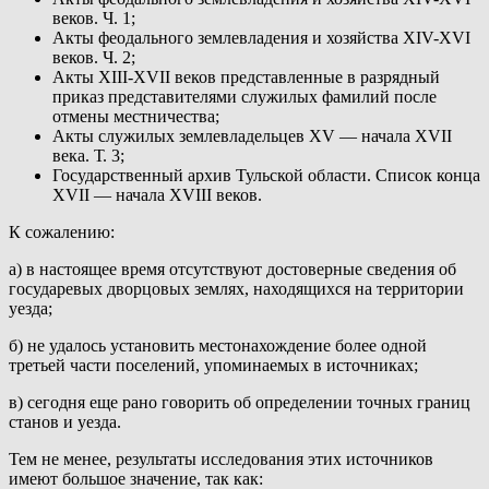
веков. Ч. 1;
Акты феодального землевладения и хозяйства XIV-XVI
веков. Ч. 2;
Акты XIII-XVII веков представленные в разрядный
приказ представителями служилых фамилий после
отмены местничества;
Акты служилых землевладельцев XV — начала XVII
века. Т. 3;
Государственный архив Тульской области. Список конца
XVII — начала XVIII веков.
К сожалению:
а) в настоящее время отсутствуют достоверные сведения об
государевых дворцовых землях, находящихся на территории
уезда;
б) не удалось установить местонахождение более одной
третьей части поселений, упоминаемых в источниках;
в) сегодня еще рано говорить об определении точных границ
станов и уезда.
Тем не менее, результаты исследования этих источников
имеют большое значение, так как: