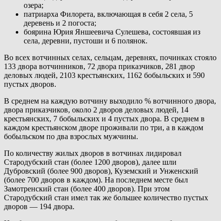
озера;
патриарха Филорета, включающая в себя 2 села, 5
деревень и 2 погоста;
боярина Юрия Яншеевича Сулешева, состоявшая из
села, деревни, пустоши и 6 полянок.
Во всех вотчинных селах, сельцам, деревнях, починках стояло
133 двора вотчинников, 72 двора приказчиков, 281 двор
деловых людей, 2103 крестьянских, 1162 бобыльских и 590
пустых дворов.
В среднем на каждую вотчину выходило % вотчинного двора,
двора приказчиков, около 2 дворов деловых людей, 14
крестьянских, 7 бобыльских и 4 пустых двора. В среднем в
каждом крестьянском дворе проживали по три, а в каждом
бобыльском по два взрослых мужчины.
По количеству жилых дворов в вотчинах лидировал
Стародубский стан (более 1200 дворов), далее шли
Дубровский (более 900 дворов), Куземский и Унженский
(более 700 дворов в каждом). На последнем месте был
Замотренский стан (более 400 дворов). При этом
Стародубский стан имел так же большее количество пустых
дворов — 194 двора.