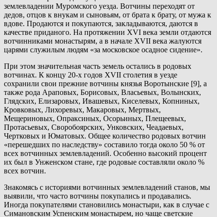
землевладении Муромского уезда. Вотчины переходят от
дедов, отцов к внукам и сыновьям, от брата к брату, от мужа к
вдове. Продаются и покупаются, закладываются, даются в
качестве приданого. На протяжении XVI века земли отдаются
вотчинниками монастырям, а в начале XVII века жалуются
царями служилым людям «за московское осадное сидение».
При этом значительная часть земель остались в родовых
вотчинах. К концу 20-х годов XVII столетия в уезде
сохранили свои прежние вотчины князья Воротынские [9], а
также рода Араповых, Борисовых, Власьевых, Волынских,
Глядских, Елизаровых, Ивашевых, Киселевых, Копниных,
Кровковых, Лихоревых, Макаровых, Мертвых,
Мещериновых, Опраксиных, Осорьиных, Плещеевых,
Протасьевых, Своробоярских, Унковских, Чеадаевых,
Чертковых и Юматовых. Общее количество родовых вотчин
«перешедших по наследству» составило тогда около 50 % от
всех вотчинных землевладений. Особенно высокий процент
их был в Унженском стане, где родовые составляли около %
всех вотчин.
Знакомясь с историями вотчинных землевладений станов, мы
выявили, что часто вотчины покупались и продавались.
Иногда покупателями становились монастыри, как в случае с
Симановским Успенским монастырем, но чаще светские