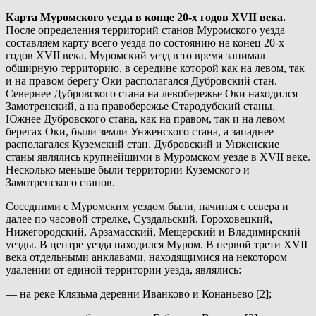
Карта Муромского уезда в конце 20-х годов XVII века.
После определения территорий станов Муромского уезда
составляем карту всего уезда по состоянию на конец 20-х
годов XVII века. Муромский уезд в то время занимал
обширную территорию, в середине которой как на левом, так
и на правом берегу Оки располагался Дубровский стан.
Севернее Дубровского стана на левобережье Оки находился
Замотренский, а на правобережье Стародубский станы.
Южнее Дубровского стана, как на правом, так и на левом
берегах Оки, были земли Унженского стана, а западнее
располагался Куземский стан. Дубровский и Унженские
станы являлись крупнейшими в Муромском уезде в XVII веке.
Несколько меньше были территории Куземского и
Замотренского станов.
Соседними с Муромским уездом были, начиная с севера и
далее по часовой стрелке, Суздальский, Гороховецкий,
Нижегородский, Арзамасский, Мещерский и Владимирский
уезды. В центре уезда находился Муром. В первой трети XVII
века отдельными анклавами, находящимися на некотором
удалении от единой территории уезда, являлись:
— на реке Клязьма деревни Иванково и Конаньево [2];