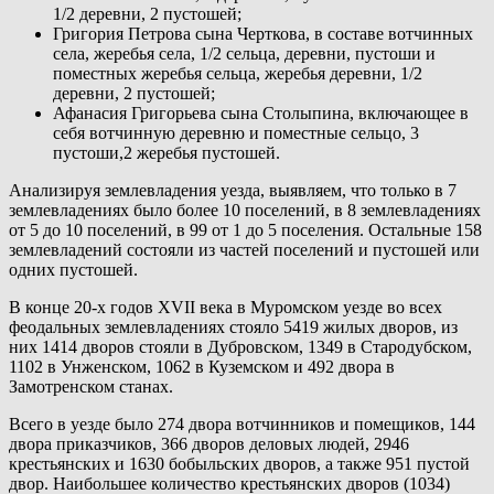
1/2 деревни, 2 пустошей;
Григория Петрова сына Черткова, в составе вотчинных
села, жеребья села, 1/2 сельца, деревни, пустоши и
поместных жеребья сельца, жеребья деревни, 1/2
деревни, 2 пустошей;
Афанасия Григорьева сына Столыпина, включающее в
себя вотчинную деревню и поместные сельцо, 3
пустоши,2 жеребья пустошей.
Анализируя землевладения уезда, выявляем, что только в 7
землевладениях было более 10 поселений, в 8 землевладениях
от 5 до 10 поселений, в 99 от 1 до 5 поселения. Остальные 158
землевладений состояли из частей поселений и пустошей или
одних пустошей.
В конце 20-х годов XVII века в Муромском уезде во всех
феодальных землевладениях стояло 5419 жилых дворов, из
них 1414 дворов стояли в Дубровском, 1349 в Стародубском,
1102 в Унженском, 1062 в Куземском и 492 двора в
Замотренском станах.
Всего в уезде было 274 двора вотчинников и помещиков, 144
двора приказчиков, 366 дворов деловых людей, 2946
крестьянских и 1630 бобыльских дворов, а также 951 пустой
двор. Наибольшее количество крестьянских дворов (1034)