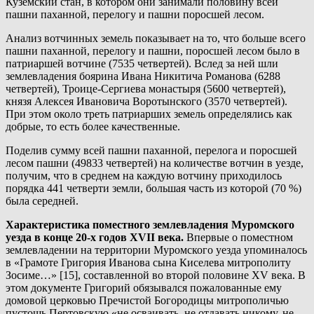
Куземский стан, в котором они занимали половину всей
пашни паханной, перелогу и пашни поросшей лесом.
Анализ вотчинных земель показывает на то, что больше всего
пашни паханной, перелогу и пашни, поросшей лесом было в
патриаршей вотчине (7535 четвертей). Вслед за ней шли
землевладения боярина Ивана Никитича Романова (6288
четвертей), Троице-Сергиева монастыря (5600 четвертей),
князя Алексея Ивановича Воротынского (3570 четвертей).
При этом около треть патриарших земель определялись как
добрые, то есть более качественные.
Поделив сумму всей пашни паханной, перелога и поросшей
лесом пашни (49833 четвертей) на количестве вотчин в уезде,
получим, что в среднем на каждую вотчину приходилось
порядка 441 четверти земли, большая часть из которой (70 %)
была середней.
Характеристика поместного землевладения Муромского
уезда в конце 20-х годов XVII века.
Впервые о поместном
землевладении на территории Муромского уезда упоминалось
в «Грамоте Григория Иванова сына Киселева митрополиту
Зосиме…» [15], составленной во второй половине XV века. В
этом документе Григорий обязывался пожалованные ему
домовой церковью Пречистой Богородицы митрополичью
пустошь Пертовскую «не осваивать, не отдавать никому, не