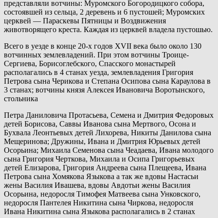
представляли вотчины: Муромского Богородицкого собора,
состоявшей из сельца, 2 деревень и 6 пустошей; Муромских
церквей — Параскевы Пятницы и Воздвижения
животворящего креста. Каждая из церквей владела пустошью.
Всего в уезде в конце 20-х годов XVII века было около 130
вотчинных землевладений. При этом вотчины Троице-
Сергиева, Борисоглебского, Спасского монастырей
располагались в 4 станах уезда, землевладения Григория
Петрова сына Черикова и Степана Осипова сына Караулова в
3 станах; вотчины князя Алексея Ивановича Воротынского,
стольника
Петра Даниловича Протасьева, Семена и Дмитрия Федоровых
детей Борисова, Саввы Иванова сына Мертвого, Осона и
Бухвала Леонтьевых детей Лихорева, Никиты Данилова сына
Мещеринова; Дружины, Ивана и Дмитрия Юрьевых детей
Осорьина; Михаила Семенова сына Чеадаева, Ивана молодого
сына Григория Черткова, Михаила и Осипа Григорьевых
детей Елизарова, Григория Андреева сына Плещеева, Ивана
Петрова сына Хомякова Языкова а так же вдовы Настасьи
жены Василия Ивашева, вдовы Авдотьи жены Василия
Осорьина, недоросля Тимофея Матвеева сына Унковского,
недоросля Пантелея Никитина сына Чиркова, недоросля
Ивана Никитина сына Языкова располагались в 2 станах