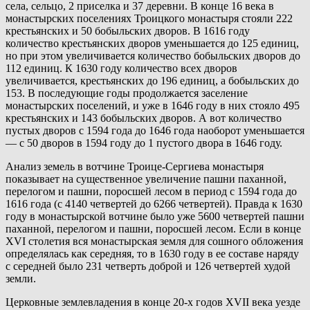
села, сельцо, 2 приселка и 37 деревни. В конце 16 века в
монастырских поселениях Троицкого монастыря стояли 222
крестьянских и 50 бобыльских дворов. В 1616 году
количество крестьянских дворов уменьшается до 125 единиц,
но при этом увеличивается количество бобыльских дворов до
112 единиц. К 1630 году количество всех дворов
увеличивается, крестьянских до 196 единиц, а бобыльских до
153. В последующие годы продолжается заселение
монастырских поселений, и уже в 1646 году в них стояло 495
крестьянских и 143 бобыльских дворов. А вот количество
пустых дворов с 1594 года до 1646 года наоборот уменьшается
— с 50 дворов в 1594 году до 1 пустого двора в 1646 году.
Анализ земель в вотчине Троице-Сергиева монастыря
показывает на существенное увеличение пашни паханной,
перелогом и пашни, поросшей лесом в период с 1594 года до
1616 года (с 4140 четвертей до 6266 четвертей). Правда к 1630
году в монастырской вотчине было уже 5600 четвертей пашни
паханной, перелогом и пашни, поросшей лесом. Если в конце
XVI столетия вся монастырская земля для сошного обложения
определялась как середняя, то в 1630 году в ее составе наряду
с середней было 231 четверть доброй и 126 четвертей худой
земли.
Церковные землевладения в конце 20-х годов XVII века уезде