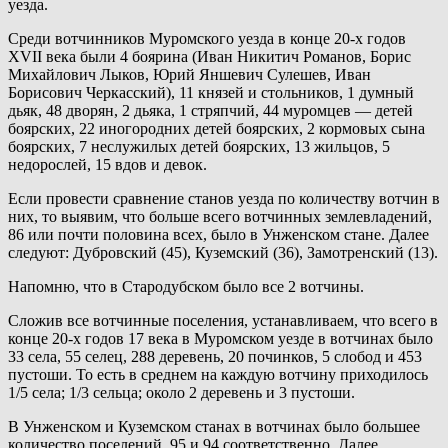
уезда.
Среди вотчинников Муромского уезда в конце 20-х годов
XVII века были 4 боярина (Иван Никитич Романов, Борис
Михайлович Лыков, Юрий Яншевич Сулешев, Иван
Борисович Черкасский), 11 князей и стольников, 1 думный
дьяк, 48 дворян, 2 дьяка, 1 стряпчий, 44 муромцев — детей
боярских, 22 иногородних детей боярских, 2 кормовых сына
боярских, 7 неслужилых детей боярских, 13 жильцов, 5
недорослей, 15 вдов и девок.
Если провести сравнение станов уезда по количеству вотчин в
них, то выявим, что больше всего вотчинных землевладений,
86 или почти половина всех, было в Унженском стане. Далее
следуют: Дубровский (45), Куземский (36), Замотренский (13).
Напомню, что в Стародубском было все 2 вотчины.
Сложив все вотчинные поселения, устанавливаем, что всего в
конце 20-х годов 17 века в Муромском уезде в вотчинах было
33 села, 55 селец, 288 деревень, 20 починков, 5 слобод и 453
пустоши. То есть в среднем на каждую вотчину приходилось
1/5 села; 1/3 сельца; около 2 деревень и 3 пустоши.
В Унженском и Куземском станах в вотчинах было большее
количество поселений, 95 и 94 соответственно. Далее