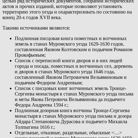
целый ряд исторических документов, собраний исторических
актов и прочих изданий, которые позволяют установить
территорию этого уезда и охарактеризовать по состоянию на
конец 20-х годов XVII века.
Такими источниками являются:
Подлинная писцовая книга поместных и вотчинных
земель в станах Муромского уезда 1629-1630 годов,
составленная Яковом Колтовским и подьячим Романом
Прокофьевым;
Список с переписной книги дворов и в них людей
города и посада, поместных и вотчинных сел, деревень
и дворов в станах Муромского уезда 1646 года,
составленный Яковом Петровичем Вельяминовым и
подьячим Федором Андреевым;
Список с писцовых книг вотчинных земель Троице-
Сергиева монастыря в станах Муромского уезда письма
и меты Якова Петровича Вельяминова да подьячего
Федора Андреева 1594 г.;
Подлинная дозорная книга вотчины Троице-Сергиева
монастыря в станах Муромского уезда письма и дозора
Айдара Степановича Дурасова и подьячего Михаила
Толпыгина 1616 г.;
Отдельные, отказные, раздельные, обыскные <…>