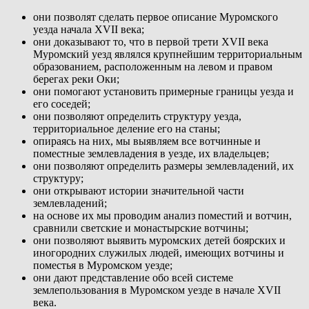
они позволят сделать первое описание Муромского
уезда начала XVII века;
они доказывают то, что в первой трети XVII века
Муромский уезд являлся крупнейшим территориальным
образованием, расположенным на левом и правом
берегах реки Оки;
они помогают установить примерные границы уезда и
его соседей;
они позволяют определить структуру уезда,
территориальное деление его на станы;
опираясь на них, мы выявляем все вотчинные и
поместные землевладения в уезде, их владельцев;
они позволяют определить размеры землевладений, их
структуру;
они открывают истории значительной части
землевладений;
на основе их мы проводим анализ поместий и вотчин,
сравнили светские и монастырские вотчины;
они позволяют выявить муромских детей боярских и
иногородних служилых людей, имеющих вотчины и
поместья в Муромском уезде;
они дают представление обо всей системе
землепользования в Муромском уезде в начале XVII
века.