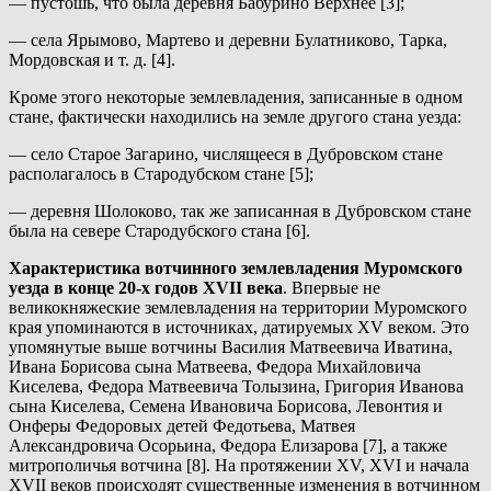
— пустошь, что была деревня Бабурино Верхнее [3];
— села Ярымово, Мартево и деревни Булатниково, Тарка,
Мордовская и т. д. [4].
Кроме этого некоторые землевладения, записанные в одном
стане, фактически находились на земле другого стана уезда:
— село Старое Загарино, числящееся в Дубровском стане
располагалось в Стародубском стане [5];
— деревня Шолоково, так же записанная в Дубровском стане
была на севере Стародубского стана [6].
Характеристика вотчинного землевладения Муромского
уезда в конце 20-х годов XVII века
. Впервые не
великокняжеские землевладения на территории Муромского
края упоминаются в источниках, датируемых XV веком. Это
упомянутые выше вотчины Василия Матвеевича Иватина,
Ивана Борисова сына Матвеева, Федора Михайловича
Киселева, Федора Матвеевича Толызина, Григория Иванова
сына Киселева, Семена Ивановича Борисова, Левонтия и
Онферы Федоровых детей Федотьева, Матвея
Александровича Осорьина, Федора Елизарова [7], а также
митрополичья вотчина [8]. На протяжении XV, XVI и начала
XVII веков происходят существенные изменения в вотчинном