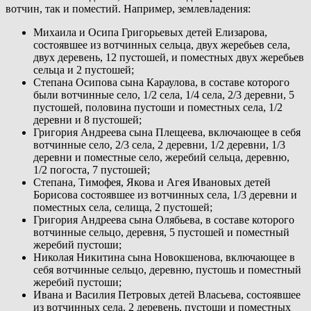
вотчин, так и поместий. Например, землевладения:
Михаила и Осипа Григорьевых детей Елизарова,
состоявшее из вотчинных сельца, двух жеребьев села,
двух деревень, 12 пустошей, и поместных двух жеребьев
сельца и 2 пустошей;
Степана Осипова сына Караулова, в составе которого
были вотчинные село, 1/2 села, 1/4 села, 2/3 деревни, 5
пустошей, половина пустоши и поместных села, 1/2
деревни и 8 пустошей;
Григория Андреева сына Плещеева, включающее в себя
вотчинные село, 2/3 села, 2 деревни, 1/2 деревни, 1/3
деревни и поместные село, жеребий сельца, деревню,
1/2 погоста, 7 пустошей;
Степана, Тимофея, Якова и Агея Ивановых детей
Борисова состоявшее из вотчинных села, 1/3 деревни и
поместных села, селища, 2 пустошей;
Григория Андреева сына Олябьева, в составе которого
вотчинные сельцо, деревня, 5 пустошей и поместный
жеребий пустоши;
Николая Никитина сына Новокшенова, включающее в
себя вотчинные сельцо, деревню, пустошь и поместный
жеребий пустоши;
Ивана и Василия Петровых детей Власьева, состоявшее
из вотчинных села, 2 деревень, пустоши и поместных