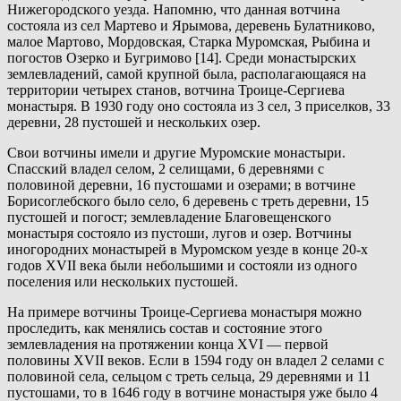
Нижегородского уезда. Напомню, что данная вотчина
состояла из сел Мартево и Ярымова, деревень Булатниково,
малое Мартово, Мордовская, Старка Муромская, Рыбина и
погостов Озерко и Бугримово [14]. Среди монастырских
землевладений, самой крупной была, располагающаяся на
территории четырех станов, вотчина Троице-Сергиева
монастыря. В 1930 году оно состояла из 3 сел, 3 приселков, 33
деревни, 28 пустошей и нескольких озер.
Свои вотчины имели и другие Муромские монастыри.
Спасский владел селом, 2 селищами, 6 деревнями с
половиной деревни, 16 пустошами и озерами; в вотчине
Борисоглебского было село, 6 деревень с треть деревни, 15
пустошей и погост; землевладение Благовещенского
монастыря состояло из пустоши, лугов и озер. Вотчины
иногородних монастырей в Муромском уезде в конце 20-х
годов XVII века были небольшими и состояли из одного
поселения или нескольких пустошей.
На примере вотчины Троице-Сергиева монастыря можно
проследить, как менялись состав и состояние этого
землевладения на протяжении конца XVI — первой
половины XVII веков. Если в 1594 году он владел 2 селами с
половиной села, сельцом с треть сельца, 29 деревнями и 11
пустошами, то в 1646 году в вотчине монастыря уже было 4