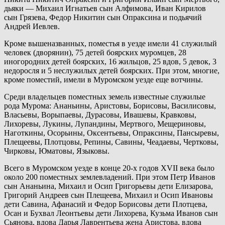
дьяки — Михаил Игнатьев сын Алфимова, Иван Кирилов
сын Грязева, Федор Никитин сын Опраксина и подьячий
Андрей Иевлев.
Кроме вышеназванных, поместья в уезде имели 41 служилый
человек (дворянин), 75 детей боярских муромцев, 28
иногородних детей боярских, 16 жильцов, 25 вдов, 5 девок, 3
недоросля и 5 неслужилых детей боярских. При этом, многие,
кроме поместий, имели в Муромском уезде еще вотчины.
Среди владельцев поместных земель известные служилые
рода Мурома: Ананьины, Аристовы, Борисовы, Василисовы,
Власьевы, Ворыпаевы, Дурасовы, Ивашевы, Кравковы,
Лихоревы, Лукины, Лупандины, Мертвого, Мещериновы,
Наготкины, Осорьины, Оксентьевы, Опраксины, Пансыревы,
Плещеевы, Плотцовы, Репины, Савины, Чеадаевы, Чертковы,
Чирковы, Юматовы, Языковы.
Всего в Муромском уезде в конце 20-х годов XVII века было
около 200 поместных землевладений. При этом Петр Иванов
сын Ананьина, Михаил и Осип Григорьевы дети Елизарова,
Григорий Андреев сын Плещеева, Михаил и Осип Ивановы
дети Савина, Афанасий и Федор Борисовы дети Плотцева,
Осан и Бухвал Леонтьевы дети Лихорева, Кузьма Иванов сын
Сьянова, вдова Дарья Лаврентьева жена Аристова, вдова