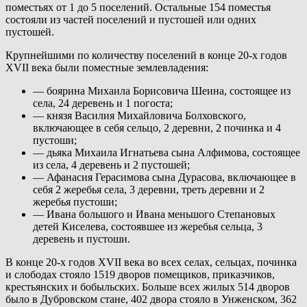
поместьях от 1 до 5 поселений. Остальные 154 поместья
состояли из частей поселений и пустошей или одних
пустошей.
Крупнейшими по количеству поселений в конце 20-х годов
XVII века были поместные землевладения:
— боярина Михаила Борисовича Шеина, состоящее из
села, 24 деревень и 1 погоста;
— князя Василия Михайловича Болховского,
включающее в себя сельцо, 2 деревни, 2 починка и 4
пустоши;
— дьяка Михаила Игнатьева сына Алфимова, состоящее
из села, 4 деревень и 2 пустошей;
— Афанасия Герасимова сына Дурасова, включающее в
себя 2 жеребья села, 3 деревни, треть деревни и 2
жеребья пустоши;
— Ивана большого и Ивана меньшого Степановых
детей Киселева, состоявшее из жеребья сельца, 3
деревень и пустоши.
В конце 20-х годов XVII века во всех селах, сельцах, починка
и слободах стояло 1519 дворов помещиков, приказчиков,
крестьянских и бобыльских. Больше всех жилых 514 дворов
было в Дубровском стане, 402 двора стояло в Унженском, 362