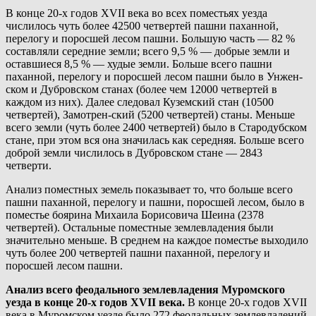
В конце 20-х годов XVII века во всех поместьях уезда
числилось чуть более 42500 четвертей пашни паханной,
перелогу и поросшей лесом пашни. Большую часть — 82 %
составляли середние земли; всего 9,5 % — добрые земли и
оставшиеся 8,5 % — худые земли. Больше всего пашни
паханной, перелогу и поросшей лесом пашни было в Унжен-
ском и Дубровском станах (более чем 12000 четвертей в
каждом из них). Далее следовал Куземский стан (10500
четвертей), Замотрен-ский (5200 четвертей) станы. Меньше
всего земли (чуть более 2400 четвертей) было в Стародубском
стане, при этом вся она значилась как середняя. Больше всего
доброй земли числилось в Дубровском стане — 2843
четверти.
Анализ поместных земель показывает то, что больше всего
пашни паханной, перелогу и пашни, поросшей лесом, было в
поместье боярина Михаила Борисовича Шеина (2378
четвертей). Остальные поместные землевладения были
значительно меньше. В среднем на каждое поместье выходило
чуть более 200 четвертей пашни паханной, перелогу и
поросшей лесом пашни.
Анализ всего феодального землевладения Муромского
уезда в конце 20-х годов XVII века.
В конце 20-х годов XVII
века в Муромском уезде было 272 феодальных землевладений.