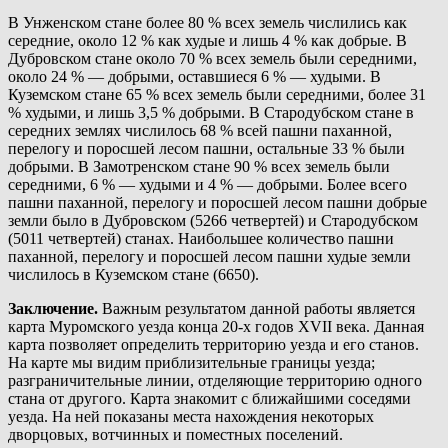
В Унженском стане более 80 % всех земель числились как
середние, около 12 % как худые и лишь 4 % как добрые. В
Дубровском стане около 70 % всех земель были середними,
около 24 % — добрыми, оставшиеся 6 % — худыми. В
Куземском стане 65 % всех земель были середними, более 31
% худыми, и лишь 3,5 % добрыми. В Стародубском стане в
середних землях числилось 68 % всей пашни паханной,
перелогу и поросшей лесом пашни, остальные 33 % были
добрыми. В Замотренском стане 90 % всех земель были
середними, 6 % — худыми и 4 % — добрыми. Более всего
пашни паханной, перелогу и поросшей лесом пашни добрые
земли было в Дубровском (5266 четвертей) и Стародубском
(5011 четвертей) станах. Наибольшее количество пашни
паханной, перелогу и поросшей лесом пашни худые земли
числилось в Куземском стане (6650).
Заключение.
Важным результатом данной работы является
карта Муромского уезда конца 20-х годов XVII века. Данная
карта позволяет определить территорию уезда и его станов.
На карте мы видим приблизительные границы уезда;
разграничительные линии, отделяющие территорию одного
стана от другого. Карта знакомит с ближайшими соседями
уезда. На ней показаны места нахождения некоторых
дворцовых, вотчинных и поместных поселений.