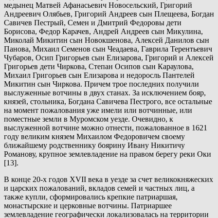
медынец Матвей Афанасьевич Новосельский, Григорий
Андреевич Олябьев, Григорий Андреев сын Плещеева, Богдан
Савичев Пестрый, Семен и Дмитрий Федоровы дети
Борисова, Федор Карачев, Андрей Андреев сын Микулина,
Миколай Микитин сын Новокшенова, Алексей Данилов сын
Панова, Михаил Семенов сын Чеадаева, Гаврила Терентьевич
Чубаров, Осип Григорьев сын Елизарова, Григорий и Алексей
Григорьев дети Чиркова, Степан Осипов сын Караулова,
Михаил Григорьев сын Елизарова и недоросль Пантелей
Микитин сын Чиркова. Причем трое последних получили
выслуженные вотчины в двух станах. За исключением бояр,
князей, стольника, Богдана Савичева Пестрого, все остальные
на момент пожалования уже имели или вотчинные, или
поместные земли в Муромском уезде. Очевидно, к
выслуженной вотчине можно отнести, пожалованное в 1621
году великим князем Михаилом Федоровичем своему
ближайшему родственнику боярину Ивану Никитичу
Романову, крупное землевладение на правом берегу реки Оки
[13].
В конце 20-х годов XVII века в уезде за счет великокняжеских
и царских пожалований, вкладов семей и частных лиц, а
также купли, сформировались крепкие патриаршая,
монастырские и церковные вотчины. Патриаршее
землевладение географически локализовалась на территории