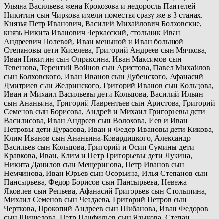
Ульяна Васильева жена Крокозова и недоросль Пантелей
Никитин сын Чиркова имели поместья сразу же в 3 станах.
Князья Петр Иванович, Василий Михайлович Болховские,
князь Никита Иванович Черкасский, стольник Иван
Андреевич Полевой, Иван меньшой и Иван большой
Степановы дети Киселева, Григорий Андреев сын Мячкова,
Иван Никитин сын Опраксина, Иван Максимов сын
Тевешова, Терентий Войнов сын Аристова, Павел Михайлов
сын Болховского, Иван Иванов сын Дубенского, Афанасий
Дмитриев сын Жедринского, Григорий Иванов сын Кольцова,
Иван и Михаил Васильевы дети Кольцова, Василий Ильин
сын Ананьина, Григорий Лаврентьев сын Аристова, Григорий
Семенов сын Борисова, Андрей и Михаил Григорьевы дети
Василисова, Иван Андреев сын Волохова, Иев и Иван
Петровы дети Дурасова, Иван и Федор Ивановы дети Кикова,
Клим Иванов сын Ананьина-Ковардицкого, Александр
Васильев сын Кольцова, Григорий и Осип Сумины дети
Кравкова, Иван, Клим и Петр Григорьевы дети Лукина,
Никита Данилов сын Мещеринова, Петр Иванов сын
Немчинова, Иван Юрьев сын Осорьина, Илья Степанов сын
Пансырьева, Федор Борисов сын Пансырьева, Невежа
Яковлев сын Репьева, Афанасий Григорьев сын Столыпина,
Михаил Семенов сын Чеадаева, Григорий Петров сын
Черткова, Прокопий Андреев сын Шибанова, Иван Федоров
сын Шишелова, Петр Панфильев сын Языкова, Степан