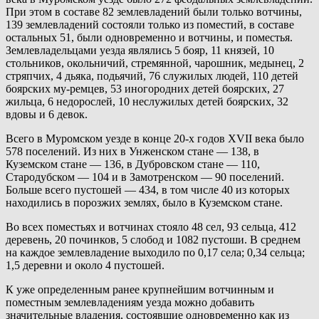
При этом в составе 82 землевладений были только вотчины,
139 землевладений состояли только из поместий, в составе
остальных 51, были одновременно и вотчины, и поместья.
Землевладельцами уезда являлись 5 бояр, 11 князей, 10
стольников, окольничий, стремянной, чарошник, медынец, 2
стряпчих, 4 дьяка, подьячий, 76 служилых людей, 110 детей
боярских му-ремцев, 53 иногородних детей боярских, 27
жильца, 6 недорослей, 10 неслужилых детей боярских, 32
вдовы и 6 девок.
Всего в Муромском уезде в конце 20-х годов XVII века было
578 поселений. Из них в Унженском стане — 138, в
Куземском стане — 136, в Дубровском стане — 110,
Стародубском — 104 и в Замотренском — 90 поселений.
Больше всего пустошей — 434, в том числе 40 из которых
находились в порозжих землях, было в Куземском стане.
Во всех поместьях и вотчинах стояло 48 сел, 93 сельца, 412
деревень, 20 починков, 5 слобод и 1082 пустоши. В среднем
на каждое землевладение выходило по 0,17 села; 0,34 сельца;
1,5 деревни и около 4 пустошей.
К уже определенным ранее крупнейшим вотчинным и
поместным землевладениям уезда можно добавить
значительные владения, состоявшие одновременно как из