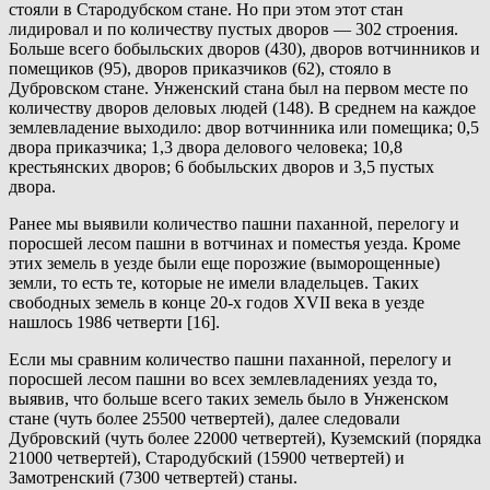
стояли в Стародубском стане. Но при этом этот стан
лидировал и по количеству пустых дворов — 302 строения.
Больше всего бобыльских дворов (430), дворов вотчинников и
помещиков (95), дворов приказчиков (62), стояло в
Дубровском стане. Унженский стана был на первом месте по
количеству дворов деловых людей (148). В среднем на каждое
землевладение выходило: двор вотчинника или помещика; 0,5
двора приказчика; 1,3 двора делового человека; 10,8
крестьянских дворов; 6 бобыльских дворов и 3,5 пустых
двора.
Ранее мы выявили количество пашни паханной, перелогу и
поросшей лесом пашни в вотчинах и поместья уезда. Кроме
этих земель в уезде были еще порозжие (выморощенные)
земли, то есть те, которые не имели владельцев. Таких
свободных земель в конце 20-х годов XVII века в уезде
нашлось 1986 четверти [16].
Если мы сравним количество пашни паханной, перелогу и
поросшей лесом пашни во всех землевладениях уезда то,
выявив, что больше всего таких земель было в Унженском
стане (чуть более 25500 четвертей), далее следовали
Дубровский (чуть более 22000 четвертей), Куземский (порядка
21000 четвертей), Стародубский (15900 четвертей) и
Замотренский (7300 четвертей) станы.