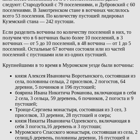
следуют: Стародубский с 79 поселениями, и Дубровский с 60
поселениями. В Замотренском стане в вотчинах числилось
всего 53 поселения. По количеству пустошей лидировал
Куземский стана — 242 пустоши.
Если разделить вотчины по количеству поселений в них, то
получим что в 6 вотчинах было более 10 поселений, в 3
вотчинах — от 5 до 10 поселений, в 48 вотчина — от 1 до 5
поселений. Остальные 67 вотчин состояли или из частей
поселений с пустошами или из одних пустошей.
Крупнейшими в то время в Муромском уезде были вотчины:
князя Алексея Ивановича Воротынского, состоявшая из
села, половины сельца, 2 приселков, 2 погостов, 64
деревни, 5 починков и 196 пустошей;
боярина Ивана Никитича Романова, включающая в себя
2 села, 3 сельца, 59 деревень, 6 починков, 2 погоста и 9
пустошей;
Троице-Сергиева монастыря, состоявшая из 3 сел, 3
приселков, 33 деревни, 28 пустошей и озера;
князя Никиты Ивановича Одоевского, включающая в
себя 3 погоста,16 деревень и 3 пустоши;
Муромского Спасского монастыря, состоявшая из села, 2
селищ,6 деревень, половины деревни, 16 пустошей и