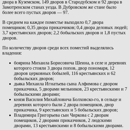
двора в Куземском, 149 дворов в Стародубском и 92 двора в
Замотренском станах уезда. В Дубровском же стане было
более всего пустых дворов — 97.
В среднем на каждое поместье выходило 0,7 двора
помещиков; 0,35 двора приказчиков; 0,4 двора деловых людей;
3,7 крестьянских дворов; 2,2 бобыльских дворов и 1,8 пустых
дворов.
По количеству дворов среди всех поместий выделялись
владения:
боярина Михаила Борисовича Шеина, в селе и деревнях
которого стояли 3 двора попов, двор пономаря, 12
дворов церковных бобылей, 116 крестьянских и 62
бобыльских дворов;
дьяка Михаила Игнатьева сына Алфимова с двором
приказчика, 5 дворами мельников, 23 крестьянскими и 7
бобыльскими дворами;
князя Василия Михайловича Болховско-го, в сельце и
деревнях которого были 2 двора помещиков, двор
приказчика, 9 крестьянских и 5 бобыльских дворов;
Владимира Григорьева сын Чиркова с 2 дворам
помещиков, 2 дворами приказчиков, 2 людскими
дворами, 13 крестьянскими и 8 бобыльскими дворами.