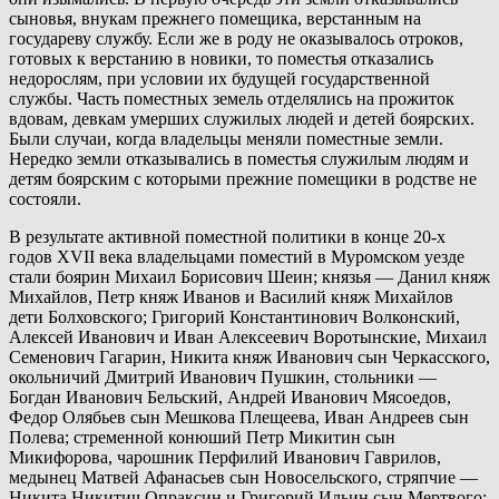
сыновья, внукам прежнего помещика, верстанным на
государеву службу. Если же в роду не оказывалось отроков,
готовых к верстанию в новики, то поместья отказались
недорослям, при условии их будущей государственной
службы. Часть поместных земель отделялись на прожиток
вдовам, девкам умерших служилых людей и детей боярских.
Были случаи, когда владельцы меняли поместные земли.
Нередко земли отказывались в поместья служилым людям и
детям боярским с которыми прежние помещики в родстве не
состояли.
В результате активной поместной политики в конце 20-х
годов XVII века владельцами поместий в Муромском уезде
стали боярин Михаил Борисович Шеин; князья — Данил княж
Михайлов, Петр княж Иванов и Василий княж Михайлов
дети Болховского; Григорий Константинович Волконский,
Алексей Иванович и Иван Алексеевич Воротынские, Михаил
Семенович Гагарин, Никита княж Иванович сын Черкасского,
окольничий Дмитрий Иванович Пушкин, стольники —
Богдан Иванович Бельский, Андрей Иванович Мясоедов,
Федор Олябьев сын Мешкова Плещеева, Иван Андреев сын
Полева; стременной конюший Петр Микитин сын
Микифорова, чарошник Перфилий Иванович Гаврилов,
медынец Матвей Афанасьев сын Новосельского, стряпчие —
Никита Никитич Опраксин и Григорий Ильин сын Мертвого;