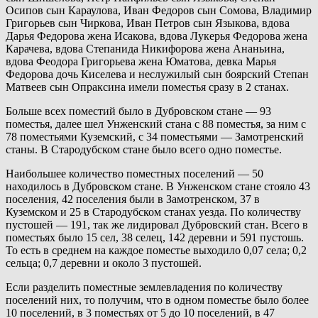
Осипов сын Караулова, Иван Федоров сын Сомова, Владимир
Григорьев сын Чиркова, Иван Петров сын Языкова, вдова
Дарья Федорова жена Исакова, вдова Лукерья Федорова жена
Карачева, вдова Степанида Никифорова жена Ананьина,
вдова Феодора Григорьева жена Юматова, девка Марья
Федорова дочь Киселева и неслужилый сын боярский Степан
Матвеев сын Опраксина имели поместья сразу в 2 станах.
Больше всех поместий было в Дубровском стане — 93
поместья, далее шел Унженский стана с 88 поместья, за ним с
78 поместьями Куземский, с 34 поместьями — Замотренский
станы. В Стародубском стане было всего одно поместье.
Наибольшее количество поместных поселений — 50
находилось в Дубровском стане. В Унженском стане стояло 43
поселения, 42 поселения были в Замотренском, 37 в
Куземском и 25 в Стародубском станах уезда. По количеству
пустошей — 191, так же лидировал Дубровский стан. Всего в
поместьях было 15 сел, 38 селец, 142 деревни и 591 пустошь.
То есть в среднем на каждое поместье выходило 0,07 села; 0,2
сельца; 0,7 деревни и около 3 пустошей.
Если разделить поместные землевладения по количеству
поселений них, то получим, что в одном поместье было более
10 поселений, в 3 поместьях от 5 до 10 поселений, в 47