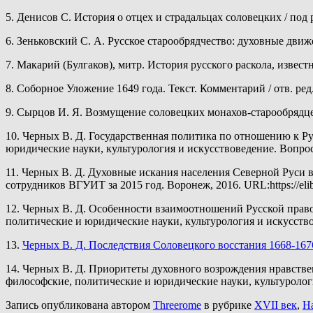
5. Денисов С. История о отцех и страдальцах соловецких / под 
6. Зеньковский С. А. Русское старообрядчество: духовные движе
7. Макарий (Булгаков), митр. История русского раскола, извест
8. Соборное Уложение 1649 года. Текст. Комментарий / отв. ред. 
9. Сырцов И. Я. Возмущение соловецких монахов-старообрядцев 
10. Черных В. Д. Государственная политика по отношению к Р
юридические науки, культурология и искусствоведение. Вопросы 
11. Черных В. Д. Духовные искания населения Северной Руси 
сотрудников ВГУИТ за 2015 год. Воронеж, 2016. URL:https://elibr
12. Черных В. Д. Особенности взаимоотношений Русской право
политические и юридические науки, культурология и искусствов
13.
Черных В. Д. Последствия Соловецкого восстания 1668-1676
14. Черных В. Д. Приоритеты духовного возрождения нравствен
философские, политические и юридические науки, культурология
Запись опубликована автором
Threerome
в рубрике
XVII век
,
Н