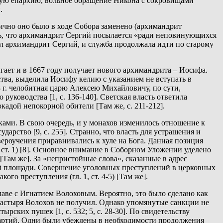
кую епархию, вольное обращение Никона с сокровищами
.
ично оно было в ходе Собора заменено (архимандрит
ь, что архимандрит Сергий посылается «ради неповинующихся
ал архимандрит Сергий, и служба продолжала идти по старому
гает и в 1667 году получает нового архимандрита – Иосифа.
ства, выделила Иосифу келию с указанием не вступать в
8 г. челобитная царю Алексею Михайловичу, по сути,
ководства [1, с. 136-140]. Светская власть ответила
адой непокорной обители [Там же, с. 211-212].
ками. В свою очередь, и у монахов изменилось отношение к
дарство [9, с. 255]. Странно, что власть для устрашения и
вероучения приравнивались к хуле на Бога. Данная позиция
 ст. 1) [8]. Основное внимание в Соборном Уложении уделено
Там же]. За «непристойные слова», сказанные в адрес
арной площади. Совершение уголовных преступлений в церковных
го преступления (гл. 1, ст. 4-5) [Там же].
лаве с Игнатием Волоховым. Вероятно, это было сделано как
онастыря Волохов не получил. Однако упомянутые санкции не
ских пушек [1, с. 532; 5, с. 28-30]. По свидетельству
 партий. Одни были убеждены в необходимости продолжения