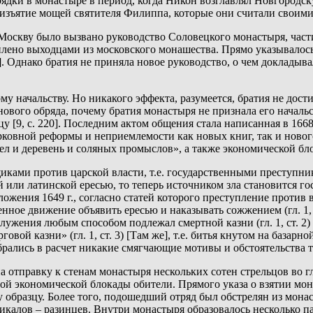
ядки в монастыре в период, когда Никон возглавлял Новгородс
изъятие мощей святителя Филиппа, которые они считали своими
в Москву было вызвано руководство Соловецкого монастыря, част
илено выходцами из московского монашества. Прямо указывалос
]. Однако братия не приняла новое руководство, о чем докладыв
 начальству. Но никакого эффекта, разумеется, братия не дости
нового обряда, почему братия монастыря не признала его началь
у [9, с. 220]. Последним актом общения стала написанная в 166
вной реформы и неприемлемости как новых книг, так и нового ру
 и деревень и соляных промыслов», а также экономической блок
иками против царской власти, т.е. государственными преступни
 или латинской ересью, то теперь источником зла становится госу
жения 1649 г., согласно статей которого преступление против 
нное движение объявить ересью и наказывать сожжением (гл. 1,
ения любым способом подлежал смертной казни (гл. 1, ст. 2) [
говой казни» (гл. 1, ст. 3) [Там же], т.е. битья кнутом на баз
ались в расчет никакие смягчающие мотивы и обстоятельства тако
на отправку к стенам монастыря нескольких сотен стрельцов во г
лной экономической блокады обители. Прямого указа о взятии м
бразцу. Более того, подошедший отряд был обстрелян из монастыр
дикалов – разинцев. Внутри монастыря образовалось несколько