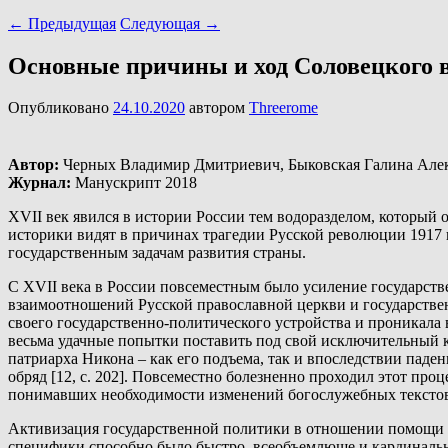
←
Предыдущая
Следующая
→
Основные причины и ход Соловецкого 
Опубликовано
24.10.2020
автором
Threerome
Автор:
Черных Владимир Дмитриевич,
Быковская Галина Але
Журнал:
Манускрипт 2018
XVII век явился в истории России тем водоразделом, который
историки видят в причинах трагедии Русской революции 1917 
государственным задачам развития страны.
С XVII века в России повсеместным было усиление государст
взаимоотношений Русской православной церкви и государствен
своего государственно-политического устройства и проникала 
весьма удачные попытки поставить под свой исключительный к
патриарха Никона – как его подъема, так и впоследствии паде
обряд [12, с. 202]. Повсеместно болезненно проходил этот про
понимавших необходимости изменений богослужебных текстов
Активизация государственной политики в отношении помощи в
специфики способно было быстро, всеобъемлюще и кардинальн