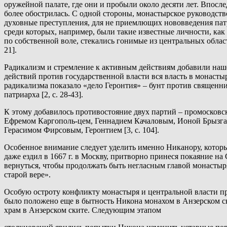
оружейной палате, где они и пробыли около десяти лет. Впоследс
более обострилась. С одной стороны, монастырское руководство
духовные преступления, для не приемлющих нововведения пат
среди которых, например, были такие известные личности, как
по собственной воле, стекались гонимые из центральных облас
21].
Радикализм и стремление к активным действиям добавили наш
действий против государственной власти вся власть в монастыр
радикализма показало «дело Геронтия» – бунт против священн
патриарха [2, с. 28-43].
К этому добавилось противостояние двух партий – промосков
Ефремом Каргополь-цем, Геннадием Качаловым, Ионой Брызг
Герасимом Фирсовым, Геронтием [3, с. 104].
Особенное внимание следует уделить именно Никанору, который
даже ездил в 1667 г. в Москву, притворно принеся покаяние н
вернуться, чтобы продолжать быть негласным главой монастыря
старой вере».
Особую остроту конфликту монастыря и центральной власти п
было положено еще в бытность Никона монахом в Анзерском с
храм в Анзерском ските. Следующим этапом