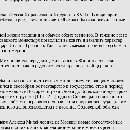
а и Русской православной церкви в XVII в. В водоворот
ойска, в результате многолетней осады были многочисленные
ной жизни традиции и обычаи обоих регионов. В течение всего
вецкого монастыря позволили выковать и закалить характер
 царя Иоанна Грозного. Уже в описываемый период сюда бежал
Иоанн Неронов.
ея Михайловича перед мощами святителя Филиппа чувство
ственность как передового поста православной церкви и
и были вызваны пристрастным отношением соловецких иноков
лся в своеобразное государство в государстве, став в период
адлежало все Поморье от реки Онеги до Кольского полуострова
рских структур [10, с. 211], однако Соловецкой обители это
я в области церковного управления и духовного суда, где все
ловного делопроизводства не касались Соловецкой обители
азу царя Алексея Михайловича из Москвы новые богослужебные
нигам и оставила их в запечатанном виде в монастырской