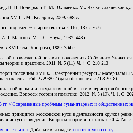
ред. Н. В. Понырко и Е. М. Юхименко. М.: Языки славянской куль
ния XVII в. М.: Квадрига, 2009. 688 с.
ного под именем старообрядства. СПб., 1855. 367 с.
А. Г. Маньков. М. – Л.: Наука, 1987. 448 с.
в XVII веке. Кострома, 1889. 304 с.
усской православной церкви в положениях Соборного Уложения 16
теории и практики. 2011. № 5 (11). Ч. 4. С. 210-213.
второй половины XVII в. [Электронный ресурс] // Материалы L
ary.ru/item.asp?id=27293827 (дата обращения: 22.08.2018).
славной церкви и государственной власти в период идейного кр
едение. Вопросы теории и практики. 2012. № 5 (19). Ч. 1. С. 202
 гг. // Современные проблемы гуманитарных и общественных наук.
ных принципов Московской Руси в деятельности кружка ревнител
 и искусствоведение. Вопросы теории и практики. 2014. № 12 (4
аучные статьи
. Добавьте в закладки
постоянную ссылку
.