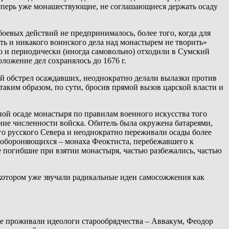
теперь уже монашествующие, не соглашающиеся держать осаду
оевых действий не предпринималось, более того, когда для
ть и никакого воинского дела над монастырем не творить»
о и периодически (иногда самовольно) отходили в Сумский
ложение дел сохранялось до 1676 г.
й обстрел осаждавших, неоднократно делали вылазки против
аким образом, по сути, бросив прямой вызов царской власти и
ой осаде монастыря по правилам военного искусства того
ние численности войска. Обитель была окружена батареями,
его русского Севера и неоднократно переживали осады более
из обороняющихся – монаха Феоктиста, перебежавшего к
е погибшие при взятии монастыря, частью разбежались, частью
в котором уже звучали радикальные идеи самосожжения как
е проживали идеологи старообрядчества – Аввакум, Феодор