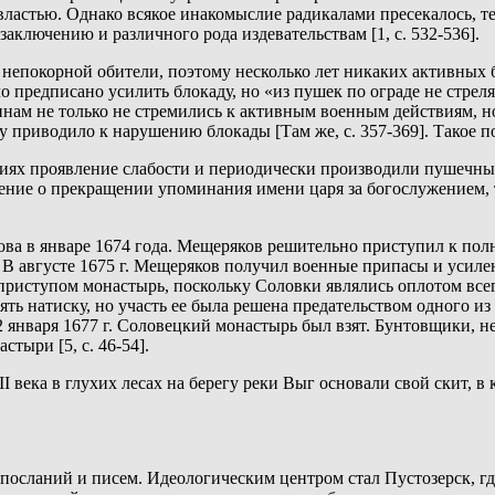
властью. Однако всякое инакомыслие радикалами пресекалось, 
ключению и различного рода издевательствам [1, с. 532-536].
непокорной обители, поэтому несколько лет никаких активных б
 предписано усилить блокаду, но «из пушек по ограде не стреля
чинам не только не стремились к активным военным действиям, н
 приводило к нарушению блокады [Там же, с. 357-369]. Такое по
виях проявление слабости и периодически производили пушечны
ение о прекращении упоминания имени царя за богослужением, т
ва в январе 1674 года. Мещеряков решительно приступил к полн
 В августе 1675 г. Мещеряков получил военные припасы и усиле
ть приступом монастырь, поскольку Соловки являлись оплотом вс
оять натиску, но участь ее была решена предательством одного 
2 января 1677 г. Соловецкий монастырь был взят. Бунтовщики, н
тыри [5, с. 46-54].
I века в глухих лесах на берегу реки Выг основали свой скит, 
посланий и писем. Идеологическим центром стал Пустозерск, гд