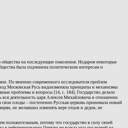
о общества на последующие поколения. Недаром некоторые
общества была подчинена политическим интересам и
изни. По мнению современного исследователя проблем
ериод Московская Русь видоизменяла принципы и механизмы
ные проблемы и вопросы [14, с. 184]. Государство делало
ь вся деятельность царя Алексея Михайловича в отношении
ла свои плоды – постепенно Русская церковь принимала новый
ирян, не желавших изменять вере отцов и дедов, не
м положительным, потому что государство в силу своей
ва в реформировании Церкви не всегда шла последней на