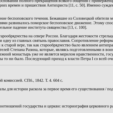
боснований полного прекращения всякого общения с привержен
них времен и пришествия Антихриста [11, с. 50]. Именно сужден
ение беспоповского течения. Бежавшие из Соловецкой обители м
иями развивалось поморское беспоповское движение. Этому спос
льное падение института священства [13, с. 100].
арообрядчества на севере России. Благодаря жестокости стрельц
и одну из главных святынь православия. Сопротивление реформ
к старой вере, так как старообрядчество было явлением антип
телей Степана Разина, которые, являясь подготовленными в вои
режний монастырь уже не является мерилом нравственности, гос
бы то ни было. Последующий приход к власти Петра I со всей оч
комиссией. СПб., 1842. Т. 4. 604 с.
 для истории раскола за первое время его существования / под ре
моотношений государства и церкви: историография церковного ра