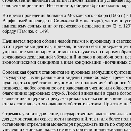
столкновений явились попытки Никона изменить уставные пор
соловецкой ризницы. Несомненно, обидело братию монастыря 
Во время проведения Большого Московского собора (1666 г.) 
Варфоломей переведен в Свияж-ский монастырь), частично ус
нынешнему святых книг от греческого исправлению» [2, с. 129
обряду [Там же, с. 149].
Начинается период обмена челобитными к духовному и светскому
Этот церковный деятель, приехав, показал себя приверженцем 
управление монастырем и не мешать служить по старому образц
являющаяся декларацией убеждений иноков в ошибочности церко
экономическими санкциями в виде конфискации «вотчинных сел
Соловецкая братия становится из духовных заблудших бунтовщ
государству – если раньше они видели целью борьбу с греческой
руководства к действию не упоминает положения Соборного Уло
позволяла любое отличное от православия учение или обществе
благочинию церковных служб. Любой виновный в срыве богослуж
священника в церкви, предусматривалось наказание в виде «тор
стенах считалось отягощающим обстоятельством. При этом не бр
Стремясь усилить давление, государственная власть решилась 
для демонстрации серьезности намерений, так и для более по
остановили стремления монастыря продолжать жить по старому о
уцелевших монахов, далеко не все в обители поддерживали ра