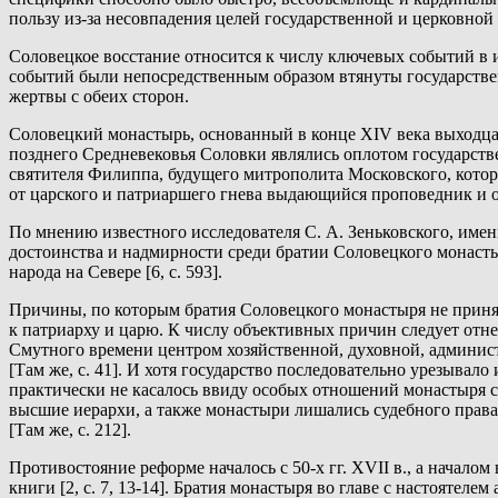
пользу из-за несовпадения целей государственной и церковной п
Соловецкое восстание относится к числу ключевых событий в
событий были непосредственным образом втянуты государствен
жертвы с обеих сторон.
Соловецкий монастырь, основанный в конце XIV века выходцам
позднего Средневековья Соловки являлись оплотом государств
святителя Филиппа, будущего митрополита Московского, кото
от царского и патриаршего гнева выдающийся проповедник и 
По мнению известного исследователя С. А. Зеньковского, име
достоинства и надмирности среди братии Соловецкого монастыр
народа на Севере [6, с. 593].
Причины, по которым братия Соловецкого монастыря не приня
к патриарху и царю. К числу объективных причин следует отнес
Смутного времени центром хозяйственной, духовной, админист
[Там же, с. 41]. И хотя государство последовательно урезывал
практически не касалось ввиду особых отношений монастыря с
высшие иерархи, а также монастыри лишались судебного права
[Там же, с. 212].
Противостояние реформе началось с 50-х гг. XVII в., а начал
книги [2, с. 7, 13-14]. Братия монастыря во главе с настояте