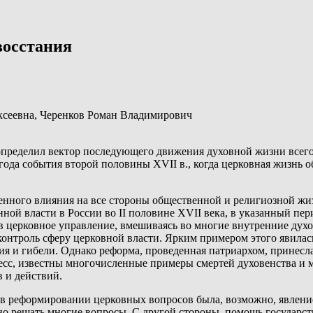
восстания
ксеевна,
Черенков Роман Владимирович
 определил вектор последующего движения духовной жизни всег
года события второй половины XVII в., когда церковная жизнь 
венного влияния на все стороны общественной и религиозной ж
ной власти в России во II половине XVII века, в указанный п
в церковное управление, вмешиваясь во многие внутренние духов
онтроль сферу церковной власти. Ярким примером этого явилас
ния и гибели. Однако реформа, проведенная патриархом, принес
цесс, известны многочисленные примеры смертей духовенства и м
 и действий.
 реформировании церковных вопросов была, возможно, явление
о решать многие вопросы. С другой стороны, помощь государст