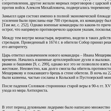
сопротивления, другие желали мирных переговоров с царской 
против войск Алексея Михайловича, подвергались тюремному за
Замысел царя состоял именно в полной экономической блокаде 
усиления были присланы еще 700 стрельцов, их командиру было
[Там же, с. 252]. Однако военные командиры по каким-то при
острог, что напрямую противоречило царским указам, поскольку
Между тем внутри монастыря, вероятно, видели в таких дейст
стрельцов. Проведенный в 1674 г. в обители Собор принял реш
его авторитету.
Царь ответил назначением нового командира – Ивана Мещеряко
времени. Начались взаимные артиллерийские дуэли и вылазки.
рвами и башнями [9, с. 299], однако все это не позволило взя
жестокие. Неизвестно, как долго смогла бы обитель противост
Мещерякову и показавшего брешь в стене обители. В ночь на 2
были казнены, частью сосланы в Кольский и Пустозерский монас
После падения Соловков сторонники старой веры в 90-х гг. XVI
ухода из мира Антихриста.
В этот период духовными лидерами было написано множество 