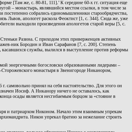
ме [Там же, с. 80-81, 111].’ К середине 60-х гг. ситуация еще
ругой – монастырь, являвшийся местом ссылки, в том числе за
ели постепенно собрались единомышленники старообрядчества,
ь Львов, апологет раскола Феоктист [1, с. 344]. Сюда же, уже
обители выходили произведения апологетов старой веры [5, с.
и Стеньки Разина. С приходом этих приверженцев активных
ажев-ник Бородин и Иван Сарафанов [7, с. 200]. Степень
в, касавшихся службы, вылился в выступление против реформы
димой энергичными богословски образованными лидерами –
-Сторожевского монастыря в Звенигороде Никанором,
. самовольно принял на себя настоятельство. Для этого он
азначен Иосиф. А Никанору ничего не оставалось, как
 конца осады является несгибаемым борцом за «стояние в
ыря и патриархом Никоном. Начало этим взаимным упрекам
архимандрита. Никон упрекал братию за нежелание строить