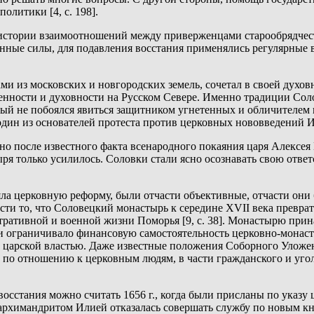
олитики [4, с. 198].
 истории взаимоотношений между приверженцами старообрядчеств
ные силы, для подавления восстания применялись регулярные в
и из московских и новгородских земель, сочетал в своей духов
енности и духовности на Русском Севере. Именно традиции Соло
рый не побоялся явиться защитником угнетенных и обличителем
один из основателей протеста против церковных нововведений 
нно после известного факта всенародного покаяния царя Алекс
я только усилилось. Соловки стали ясно осознавать свою ответ
ла церковную реформу, были отчасти объективные, отчасти он
ти то, что Соловецкий монастырь к середине XVII века преврати
ративной и военной жизни Поморья [9, с. 38]. Монастырю прин
о и ограничивало финансовую самостоятельность церковно-монасты
 царской властью. Даже известные положения Соборного Уложени
 по отношению к церковным людям, в части гражданского и уго
ом восстания можно считать 1656 г., когда были присланы по ук
лем архимандритом Илией отказалась совершать службу по новым к