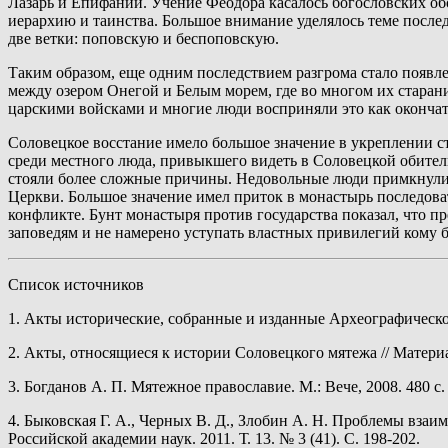
Лазарь и Епифаний. Учение Феодора касалось богословских о
иерархию и таинства. Большое внимание уделялось теме послед
две ветки: поповскую и беспоповскую.
Таким образом, еще одним последствием разгрома стало появл
между озером Онегой и Белым морем, где во многом их старан
царскими войсками и многие люди восприняли это как окончате
Соловецкое восстание имело большое значение в укреплении ст
среди местного люда, привыкшего видеть в Соловецкой обител
стояли более сложные причины. Недовольные люди примкнули 
Церкви. Большое значение имел приток в монастырь последова
конфликте. Бунт монастыря против государства показал, что п
заповедям и не намерено уступать властных привилегий кому 
Список источников
1. Акты исторические, собранные и изданные Археографической 
2. Акты, относящиеся к истории Соловецкого мятежа // Материалы
3. Богданов А. П. Мятежное православие. М.: Вече, 2008. 480 с.
4. Быковская Г. А., Черных В. Д., Злобин А. Н. Проблемы взаи
Российской академии наук. 2011. Т. 13. № 3 (41). С. 198-202.