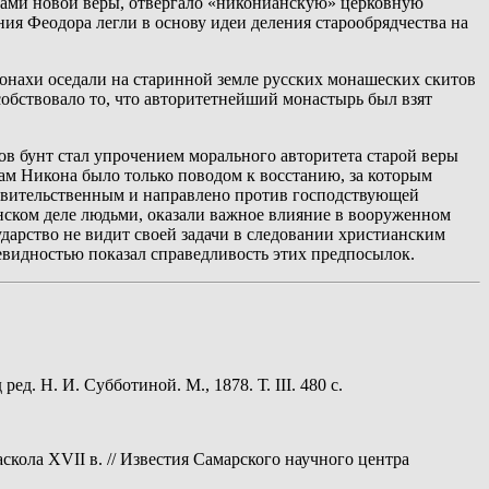
цами новой веры, отвергало «никонианскую» церковную
ия Феодора легли в основу идеи деления старообрядчества на
онахи оседали на старинной земле русских монашеских скитов
обствовало то, что авторитетнейший монастырь был взят
ов бунт стал упрочением морального авторитета старой веры
ам Никона было только поводом к восстанию, за которым
равительственным и направлено против господствующей
нском деле людьми, оказали важное влияние в вооруженном
ударство не видит своей задачи в следовании христианским
евидностью показал справедливость этих предпосылок.
д. Н. И. Субботиной. М., 1878. Т. III. 480 с.
скола XVII в. // Известия Самарского научного центра