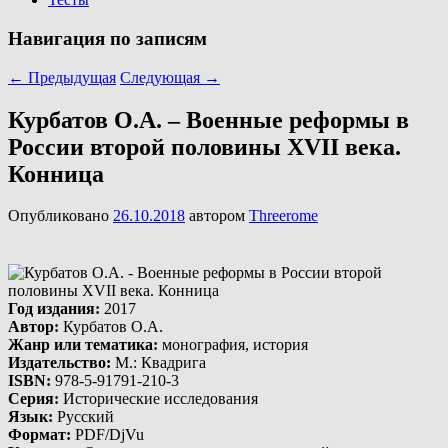
Навигация по записям
←
Предыдущая
Следующая
→
Курбатов О.А. – Военные реформы в
России второй половины XVII века.
Конница
Опубликовано
26.10.2018
автором
Threerome
Год издания
:
2017
Автор
:
Курбатов О.А.
Жанр или тематика
:
монография, история
Издательство
:
М.: Квадрига
ISBN
:
978-5-91791-210-3
Серия
:
Исторические исследования
Язык
:
Русский
Формат
:
PDF/DjVu