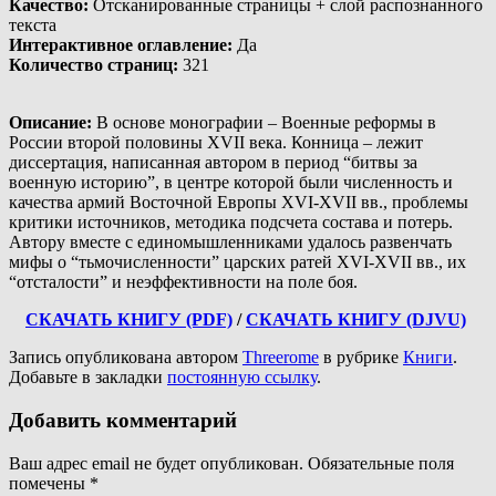
Качество
:
Отсканированные страницы + слой распознанного
текста
Интерактивное оглавление
:
Да
Количество страниц
:
321
Описание
:
В основе монографии – Военные реформы в
России второй половины XVII века. Конница – лежит
диссертация, написанная автором в период “битвы за
военную историю”, в центре которой были численность и
качества армий Восточной Европы XVI-XVII вв., проблемы
критики источников, методика подсчета состава и потерь.
Автору вместе с единомышленниками удалось развенчать
мифы о “тьмочисленности” царских ратей XVI-XVII вв., их
“отсталости” и неэффективности на поле боя.
СКАЧАТЬ КНИГУ (PDF)
/
СКАЧАТЬ КНИГУ (DJVU)
Запись опубликована автором
Threerome
в рубрике
Книги
.
Добавьте в закладки
постоянную ссылку
.
Добавить комментарий
Ваш адрес email не будет опубликован.
Обязательные поля
помечены
*