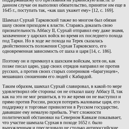
данном случае он выполнял обязательство, принятое им еще в
1645 г., поступать так, «как шах укажет ему» [12, с. 169].
Шамхал Сурхай Тарковский также во многом был обязан
шаху своим приходом к власти. Стараясь доказать свою
признательность Аббасу II, Сурхай отправил ему даже знамя,
захваченное у царских войск во время их последнего похода
под Тарки. Но в ходе же похода на Терек сказалась
двойственность положения Сурхая Тарковского, его
одновременная зависимость от шаха и царя [14, с. 186].
Поэтому он и примкнул к шахским войскам, хотя он, как
позже писал царю, удар своих отрядов направил не против
русских, а против своих старых соперников «барагунцев»,
мешавших сношениям его людей с Кабардой.
Таким образом, шамхал Сурхай славировал, в какой-то мере
удовлетворил обе стороны: он не отказал шаху Аббасу II, так
как на это не мог решиться, в то же время он не выступил и
прямо против России, рискуя потерять жалованье царя, его
поддержку и торговые привилегии в Русском государстве,
дававшие ему немалую прибыль. Учет сложности
политической обстановки на Северном Кавказе показывает,
что участие шамхала Сурхая в походе 1652 г. было
вынужденным и преследовало не столько антироссийские