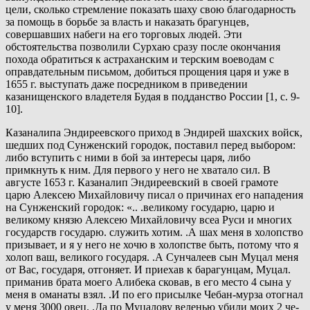
цели, сколько стремление показать шаху свою благодарность
за помощь в борьбе за власть и наказать брагунцев,
совершавших набеги на его торговых людей. Эти
обстоятельства позволили Сурхаю сразу после окончания
похода обратиться к астраханским и терским воеводам с
оправдательным письмом, добиться прощения царя и уже в
1655 г. выступать даже посредником в приведении
казанищенского владетеля Будая в подданство России [1, с. 9-
10].
Казаналипа Эндиреевского приход в Эндирей шахских войск,
шедших под Сунженский городок, поставил перед выбором:
либо вступить с ними в бой за интересы царя, либо
примкнуть к ним. Для первого у него не хватало сил. В
августе 1653 г. Казаналип Эндиреевский в своей грамоте
царю Алексею Михайловичу писал о причинах его нападения
на Сунженский городок: «.. .великому государю, царю и
великому князю Алексею Михайловичу всеа Руси и многих
государств государю. служить хотим. .А шах меня в холопство
призывает, и я у него не хочю в холопстве быть, потому что я
холоп ваш, великого государя. .А Сунчалеев сын Муцал меня
от Вас, государя, отгоняет. И приехав к барагунцам, Муцал.
приманив брата моего Алибека сковав, в его место 4 сына у
меня в оманаты взял. .И по его присылке Чебан-мурза отогнал
у меня 3000 овец. .Да по Муцалову веленью убили моих 2 че-