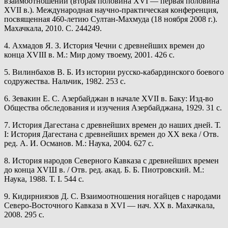
взаимоотношений (вторая половина XVI — первая половина
XVII в.). Международная научно-практическая конференция,
посвященная 460-летию Султан-Махмуда (18 ноября 2008 г.).
Махачкала, 2010. С. 244249.
4. Ахмадов Я. З. История Чечни с древнейших времен до
конца ХVIII в. М.: Мир дому твоему, 2001. 426 с.
5. Вилинбахов В. Б. Из истории русско-кабардинского боевого
содружества. Нальчик, 1982. 253 с.
6. Зевакин Е. С. Азербайджан в начале ХVII в. Баку: Изд-во
Общества обследования и изучения Азербайджана, 1929. 31 с.
7. История Дагестана с древнейших времен до наших дней. Т.
I: История Дагестана с древнейших времен до ХХ века / Отв.
ред. А. И. Османов. М.: Наука, 2004. 627 с.
8. История народов Северного Кавказа с древнейших времен
до конца ХVШ в. / Отв. ред. акад. Б. Б. Пиотровский. М.:
Наука, 1988. Т. I. 544 с.
9. Кидирниязов Д. С. Взаимоотношения ногайцев с народами
Северо-Восточного Кавказа в XVI — нач. XX в. Махачкала,
2008. 295 с.