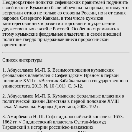
Неоднократные попытки сефевидских правителей подчинить
своей власти Кумыкию были обречены на провал, потому что
встретили отпор не только со стороны России, но и от самих
народов Северного Кавказа, в том числе кумыков,
заинтересованных в развитии торговли и в укреплении
дружественных связей с Россией. Особенно стремились к
этому кумыкские феодальные владетели, в своей внешней
политике твердо придерживавшиеся пророссийской
ориентации.
Список литературы
1. Абдусаламов М.-П. Б. Взаимоотношения кумыкских
феодальных владетелей с Сефевидским Ираном в первой
половине XVII в. //Вестник Забайкальского государственного
университета. 2013. № 10 (101). С. 3-12.
2. Абдусаламов М.-П. Б. Кумыкские феодальные владения в
политической жизни Дагестана в первой половине XVIII
века. Махачкала: Народы Дагестана, 2008. 192 с.
3. Амирбекова Н. Ш. Сефевидо-российский конфликт 1653-
1662 гг. // Эндиреевский владетель Султан-Махмуд
Тарковский в истории российско-кавказских