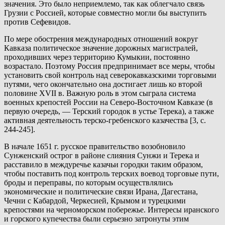
значения. Это было неприемлемо, так как облегчало связь
Грузии с Россией, которые совместно могли бы выступить
против Сефевидов.
По мере обострения международных отношений вокруг
Кавказа политическое значение дорожных магистралей,
проходивших через территорию Кумыкии, постоянно
возрастало. Поэтому Россия предпринимает все меры, чтобы
установить свой контроль над северокавказскими торговыми
путями, чего окончательно она достигает лишь ко второй
половине XVII в. Важную роль в этом сыграла система
военных крепостей России на Северо-Восточном Кавказе (в
первую очередь, — Терский городок в устье Терека), а также
активная деятельность терско-гребенского казачества [3, с.
244-245].
В начале 1651 г. русское правительство возобновило
Сунженский острог в районе слияния Сунжи и Терека и
расставило в междуречье казачьи городки таким образом,
чтобы поставить под контроль терских воевод торговые пути,
броды и переправы, по которым осуществлялись
экономические и политические связи Ирана, Дагестана,
Чечни с Кабардой, Черкесией, Крымом и турецкими
крепостями на черноморском побережье. Интересы иранского
и горского купечества были серьезно затронуты этим