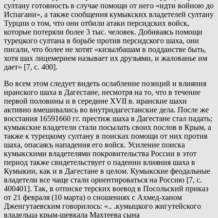
султану готовность в случае помощи от него «идти войною до
Испагани», а также сообщения кумыкских владетелей султану
Турции о том, что они отбили атаки персидских войск,
которые потеряли более 3 тыс. человек. Добиваясь помощи
турецкого султана в борьбе против персидского шаха, они
писали, что более не хотят «кизылбашам в подданстве быть,
хотя шах лицемерием называет их друзьями, и жалованье им
дает» [7, с. 400].
Во всем этом следует видеть ослабление позиций и влияния
иранского шаха в Дагестане, несмотря на то, что в течение
первой половины и в середине XVII в. иранские шахи
активно вмешивались во внутридагестанские дела. После же
восстания 16591660 гг. престиж шаха в Дагестане стал падать;
кумыкские владетели стали посылать своих послов в Крым, а
также к турецкому султану в поисках помощи от них против
шаха, опасаясь нападения его войск. Усиление поиска
кумыкскими владетелями покровительства России в этот
период также свидетельствует о падении влияния шаха в
Кумыкии, как и в Дагестане в целом. Кумыкские феодальные
владетели все чаще стали ориентироваться на Россию [7, с.
400401]. Так, в отписке терских воевод в Посольский приказ
от 21 февраля (10 марта) о сношениях с Ахмед-ханом
Дженгутаевским говорилось: «.. .кумыцкого жигутейского
владельца крым-шевкала Махтеева сына