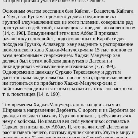
котором приняли участие более 30 тыс. человек.
Основным очагом восстания был Кайтаг. «Владетель Кайтага
и Улуг, сын Рустама прежнего уцмия. соединившись с
группой злоумышленников из этого племени, совершили ряд
проступков и действий, выходящих за пределы дозволенного»
[14, с. 190]. Возмущенный этим шах Аббас II приказал
начальнику своих войск, подготовленных в Карабахе для
похода на Грузию, Аллаверди-хану выделить в распоряжение
шемахинского хана Хаджи-Манучехр-хана 15 тыс. воинов со
всем необходимым снаряжением. Хаджи-Манучехр-хан
должен был с этим войском двинуться в Дагестан и
ликвидировать «возмущение мятежников» [7, с. 399].
Одновременно шамхалу Сурхаю Тарковскому и другим
дагестанским владетелям был послан указ, предписывавший
им готовиться по прибытию Хаджи-Манучехр-хана с
войсками «соединиться с ним и захватить этих злосчастных»,
т. е. повстанцев [14, с. 190].
Тем временем Хаджи-Манучехр-хан начал двигаться из
Ширвана в направлении Дербента. С дороги и из Дербента он
дважды посылал шамхалу Сурхаю приказы, требуя явиться к
нему с войском. Но шамхал вел себя уклончиво: оставаясь в
Тарках, он писал шаху Аббасу II, что на жителей Дагестана
рассчитывать нечего, поэтому лучше склонить Улуга к миру и
послушанию. Такое же письмо шамхал Сурхай направил и