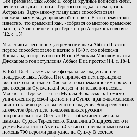
Тем временем, шах Аббас II, собрав крупные воинские силы,
решил выступить против Терского городка, затем идти на
Астрахань. Задуманному плану шаха способствовала
сложившаяся международная обстановка. В это время стало
известно, что крымский хан, «собрався со многою крымскою
ратью, в Азов пришли, про Терек и про Астрахань говорят»
[12, с. 15].
Усилению агрессивных устремлений шаха Аббаса II в этот
период способствовало и взятие в 1649 г. его войсками
Кандагара, отторгнутого от Ирана Великим Моголом шахом
Джеханом в год вступления Аббаса II на престол [14, с. 184].
В 1651-1653 гг. кумыкские феодальные владетели при
поддержке шаха Аббаса II и с привлечением персидских
военных сил во главе с Хосров-ханом шемахинским провели
два похода на Сунженский острог и на владения вассала
Москвы на Тереке — князя Муцала Черкасского. Помимо
уничтожения русской крепости на Сунже, ирано-шамхальские
войска ставили целью вывести во владения Эндиреевского
княжества брагунцев, пользовавшихся русским
покровительством. Осенью 1651 г. объединенные силы
шамхала Сурхая Тарковского, Казаналипа Эндиреевского и
уцмия Кайтагского Амирхан-Султана с присланными им на
помощь 700 персами двинулись на Сунжу. В составе