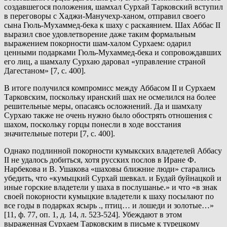
создавшегося положения, шамхал Сурхай Тарковский вступил
в переговоры с Хаджи-Манучехр-ханом, отправил своего
сына Гюль-Мухаммед-бека к шаху с раскаянием. Шах Аббас II
выразил свое удовлетворение даже таким формальным
выражением покорности шам-халом Сурхаем: одарил
ценными подарками Гюль-Мухаммед-бека и сопровождавших
его лиц, а шамхалу Сурхаю даровал «управление страной
Дагестаном» [7, с. 400].
В итоге получился компромисс между Аббасом II и Сурхаем
Тарковским, поскольку иранский шах не осмелился на более
решительные меры, опасаясь осложнений. Да и шамхалу
Сурхаю также не очень нужно было обострять отношения с
шахом, поскольку горцы понесли в ходе восстания
значительные потери [7, с. 400].
Однако подлинной покорности кумыкских владетелей Аббасу
II не удалось добиться, хотя русских послов в Иране Ф.
Нарбекова и В. Ушакова «шаховы ближние люди» старались
убедить, что «кумыцкий Сурхай шевкал. и Будай буйнацкой и
иные горские владетели у шаха в послушанье.» и что «в знак
своей покорности кумыцкие владетели к шаху посылают по
все годы в подарках ясырь ., птиц… и лошеди и золотые…»
[11, ф. 77, оп. 1, д. 14, л. 523-524]. Убеждают в этом
выраженная Сурхаем Тарковским в письме к турецкому