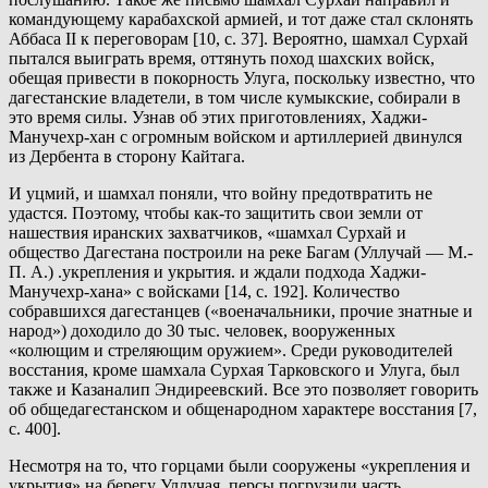
командующему карабахской армией, и тот даже стал склонять
Аббаса II к переговорам [10, с. 37]. Вероятно, шамхал Сурхай
пытался выиграть время, оттянуть поход шахских войск,
обещая привести в покорность Улуга, поскольку известно, что
дагестанские владетели, в том числе кумыкские, собирали в
это время силы. Узнав об этих приготовлениях, Хаджи-
Манучехр-хан с огромным войском и артиллерией двинулся
из Дербента в сторону Кайтага.
И уцмий, и шамхал поняли, что войну предотвратить не
удастся. Поэтому, чтобы как-то защитить свои земли от
нашествия иранских захватчиков, «шамхал Сурхай и
общество Дагестана построили на реке Багам (Уллучай — М.-
П. А.) .укрепления и укрытия. и ждали подхода Хаджи-
Манучехр-хана» с войсками [14, с. 192]. Количество
собравшихся дагестанцев («военачальники, прочие знатные и
народ») доходило до 30 тыс. человек, вооруженных
«колющим и стреляющим оружием». Среди руководителей
восстания, кроме шамхала Сурхая Тарковского и Улуга, был
также и Казаналип Эндиреевский. Все это позволяет говорить
об общедагестанском и общенародном характере восстания [7,
с. 400].
Несмотря на то, что горцами были сооружены «укрепления и
укрытия» на берегу Уллучая, персы погрузили часть