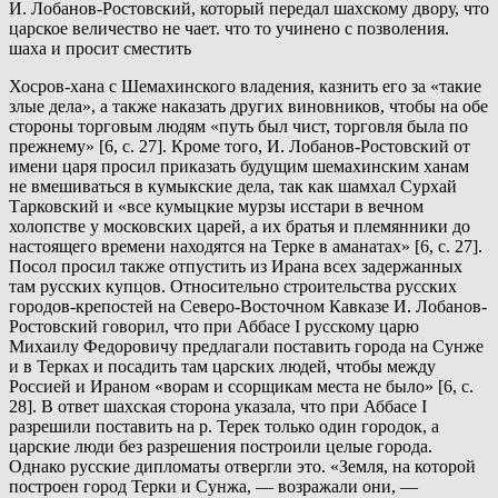
И. Лобанов-Ростовский, который передал шахскому двору, что
царское величество не чает. что то учинено с позволения.
шаха и просит сместить
Хосров-хана с Шемахинского владения, казнить его за «такие
злые дела», а также наказать других виновников, чтобы на обе
стороны торговым людям «путь был чист, торговля была по
прежнему» [6, с. 27]. Кроме того, И. Лобанов-Ростовский от
имени царя просил приказать будущим шемахинским ханам
не вмешиваться в кумыкские дела, так как шамхал Сурхай
Тарковский и «все кумыцкие мурзы исстари в вечном
холопстве у московских царей, а их братья и племянники до
настоящего времени находятся на Терке в аманатах» [6, с. 27].
Посол просил также отпустить из Ирана всех задержанных
там русских купцов. Относительно строительства русских
городов-крепостей на Северо-Восточном Кавказе И. Лобанов-
Ростовский говорил, что при Аббасе I русскому царю
Михаилу Федоровичу предлагали поставить города на Сунже
и в Терках и посадить там царских людей, чтобы между
Россией и Ираном «ворам и ссорщикам места не было» [6, с.
28]. В ответ шахская сторона указала, что при Аббасе I
разрешили поставить на р. Терек только один городок, а
царские люди без разрешения построили целые города.
Однако русские дипломаты отвергли это. «Земля, на которой
построен город Терки и Сунжа, — возражали они, —