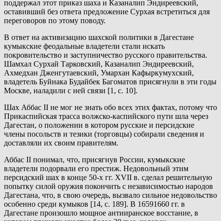
поддержал этот приказ шаха и Казаналип Эндиреевский,
оставивший без ответа предложение Сурхая встретиться для
переговоров по этому поводу.
В ответ на активизацию шахской политики в Дагестане
кумыкские феодальные владетели стали искать
покровительство и заступничество русского правительства.
Шамхал Сурхай Тарковский, Казаналип Эндиреевский,
Ахмедхан Дженгутаевский, Умархан Кафыркумухский,
владетель Буйнака Будайбек Багоматов присягнули в эти годы
Москве, наладили с ней связи [1, с. 10].
Шах Аббас II не мог не знать обо всех этих фактах, потому что
Прикаспийская трасса волжско-каспийского пути шла через
Дагестан, о положении в котором русские и персидские
члены посольств и тезики (торговцы) собирали сведения и
доставляли их своим правителям.
Аббас II понимал, что, присягнув России, кумыкские
владетели подорвали его престиж. Недовольный этим
персидский шах в конце 50-х гг. XVII в. сделал решительную
попытку силой оружия покончить с независимостью народов
Дагестана, что, в свою очередь, вызвало сильное недовольство
особенно среди кумыков [14, с. 189]. В 16591660 гг. в
Дагестане произошло мощное антииранское восстание, в