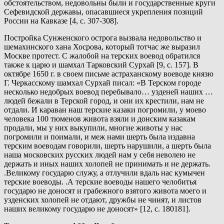
обстоятельством, недовольны были и государственные круги
Сефевидской державы, опасавшиеся укрепления позиций
России на Кавказе [4, с. 307-308].
Постройка Сунженского острога вызвала недовольство и
шемахинского хана Хосрова, который тотчас же выразил
Москве протест. С жалобой на терских воевод обратился
также к царю и шамхал Тарковский Сурхай [9, с. 157]. В
октябре 1650 г. в своем письме астраханскому воеводе князю
Г. Черкасскому шамхал Сурхай писал: «В Терском городе
несколько недобрых воевод перебывало… узденей наших …
людей бежали в Терской город, и они их крестили, нам не
отдали. И караван наш терские казаки погромили, у моево
человека 100 тюменов живота взяли и донским казакам
продали, мы у них выкупили, многие животы у нас
погромили и поимали, и меж нами шерть была издавна
терским воеводам говорили, шерть нарушили, а шерть была
наша московских русских людей нам у себя неволею не
держать и иных наших холопей не принимать и не держать.
.Великому государю служу, а отлучили вдаль нас кумычен
терские воеводы. .А терские воеводы нашего челобитья
государю не доносят и грабежного взятого живота моего и
узденских холопей не отдают, дружбы не чинят, и листов
наших великому государю не доносят» [12, с. 180181].