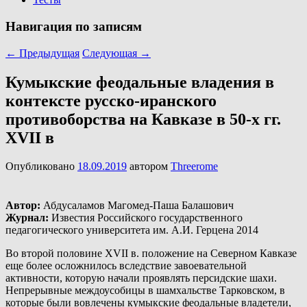
Навигация по записям
←
Предыдущая
Следующая
→
Кумыкские феодальные владения в
контексте русско-иранского
противоборства на Кавказе в 50-х гг.
XVII в
Опубликовано
18.09.2019
автором
Threerome
Автор:
Абдусаламов Магомед-Паша Балашович
Журнал:
Известия Российского государственного
педагогического университета им. А.И. Герцена 2014
Во второй половине XVII в. положение на Северном Кавказе
еще более осложнилось вследствие завоевательной
активности, которую начали проявлять персидские шахи.
Непрерывные междоусобицы в шамхальстве Тарковском, в
которые были вовлечены кумыкские феодальные владетели,