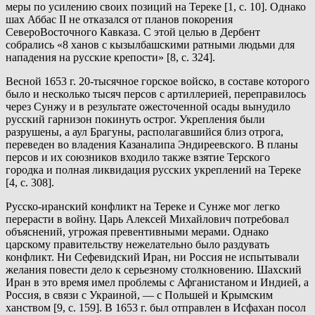
меры по усилению своих позиций на Тереке [1, с. 10]. Однако
шах Аббас II не отказался от планов покорения
СевероВосточного Кавказа. С этой целью в Дербент
собрались «8 ханов с кызылбашскими ратными людьми для
нападения на русские крепости» [8, с. 324].
Весной 1653 г. 20-тысячное горское войско, в составе которого
было и несколько тысяч персов с артиллерией, переправилось
через Сунжу и в результате ожесточенной осады вынудило
русский гарнизон покинуть острог. Укрепления были
разрушены, а аул Брагуны, располагавшийся близ отрога,
переведен во владения Казаналипа Эндиреевского. В планы
персов и их союзников входило также взятие Терского
городка и полная ликвидация русских укреплений на Тереке
[4, с. 308].
Русско-иранский конфликт на Тереке и Сунже мог легко
перерасти в войну. Царь Алексей Михайлович потребовал
объяснений, угрожая превентивными мерами. Однако
царскому правительству нежелательно было раздувать
конфликт. Ни Сефевидский Иран, ни Россия не испытывали
желания повести дело к серьезному столкновению. Шахский
Иран в это время имел проблемы с Афганистаном и Индией, а
Россия, в связи с Украиной, — с Польшей и Крымским
ханством [9, с. 159]. В 1653 г. был отправлен в Исфахан посол