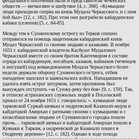
феодального ополчения были и представители чеченских
обществ — мичкизяне и шибутяне [4, с. 308]. «Кумыцкие
люди приходили сперва на князь Муцала Черкасского, и с ним
бой был» [12, с. 182]. При этом они разграбили кабардинские
кабаки (селения) [5, с. 84-85].
Между тем к Сунженскому острогу из Терков спешно
отправился на помощь защитникам кабардинский князь
Муцал Черкасский со своими людьми и казаками. В ноябре
1651 г. кабардинский владетель Касбулат Муцалович
Черкасский вместе со своим братом Кантемиром в составе
отряда из кабардинцев, ногайцев, казаков, вайнахов (чеченцев
и ингушей) под командованием Муцала Черкасского более
недели держали оборону Сунженского острога, отбив
нападение шахских и шамхальских войск. Нападавшим не
удалось взять острог штурмом, затем противник был
вынужден отступить «за Сунжу-реку без боя» [9, с. 159]. Так,
в отписке астраханских служилых людей в Посольский
приказ от 24 ноября 1651 г. говорилось: «. кумыцкие люди
тарковской Суркай-шевкал и ондреевской Казаналп-мурза и
кайдатцкой Амирхан с ратными своими с кумыцкими и с
кизылбашскими людьми от Суншинского городка пошли
прочь… тарковской шевкал и кайдатцкой Амирхан пошли в
Кумыки к Таркам, а ондреевской де Казаналп пошел в
Ондрееву деревню» [12, с. 182]. Однако в ходе похода