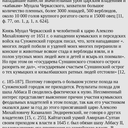
нападавшие нанесли значительный урон царским владениям и
«кабакам» Муцала Черкасского, захватили большое
количество пленных, более 3000 лошадей, 500 верблюдов,
около 10 000 голов крупного рогатого скота и 15000 овец [11,
ф. 77, оп. 1, д. 1, л. 624].
Князь Муцал Черкасский в челобитной к царю Алексею
Михайловичу от 1651 г. о нападении кумыкских и персидских
войск на Сунженский городок писал, что, хотя нападавшие «.
многих людей побили и узденей моих многих переранили и
конские и животные всякие стада и верблюды взяли, и в
полон улусных моих людей жен и детей и ясырь их поимали».
Но при этом он «государева Суншинского стоялого острога
разорить не дал», «государевым счастьем Суншинский острог
о тех кумыцких и кизылбашских ратных людей отстояли» [12,
с. 185-187]. Поэтому говорить о большом успехе похода на
Сунженский городок не приходится. Результаты похода для
шаха Аббаса II сводились фактически к нулю. Несомненный
интерес представляет выяснение причин участия кумыкских
феодальных владетелей в этом походе, так как его участником
оказался даже за год до этого присягавший царю Алексею
Михайловичу Казаналип Эндиреевский, не говоря о других
владетелях [15, с. 255]. Кайтагский уцмий Амирхан-Султан
своим приходом к власти в 1645 г. был обязан шаху Аббасу II,
поддержавшему его притязания на уцмийскую власть. В