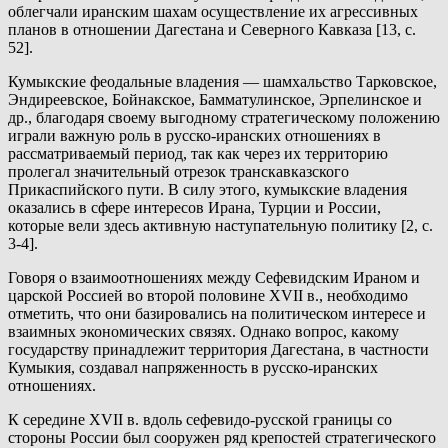
облегчали иранским шахам осуществление их агрессивных
планов в отношении Дагестана и Северного Кавказа [13, с.
52].
Кумыкские феодальные владения — шамхальство Тарковское,
Эндиреевское, Бойнакское, Бамматулинское, Эрпелинское и
др., благодаря своему выгодному стратегическому положению
играли важную роль в русско-иранских отношениях в
рассматриваемый период, так как через их территорию
пролегал значительный отрезок транскавказского
Прикаспийского пути. В силу этого, кумыкские владения
оказались в сфере интересов Ирана, Турции и России,
которые вели здесь активную наступательную политику [2, с.
3-4].
Говоря о взаимоотношениях между Сефевидским Ираном и
царской Россией во второй половине XVII в., необходимо
отметить, что они базировались на политическом интересе и
взаимных экономических связях. Однако вопрос, какому
государству принадлежит территория Дагестана, в частности
Кумыкия, создавал напряженность в русско-иранских
отношениях.
К середине XVII в. вдоль сефевидо-русской границы со
стороны России был сооружен ряд крепостей стратегического