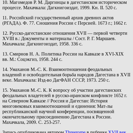
10. Магомедов Р. М. Даргинцы в дагестанском историческом
процессе. Махачкала: Дагкнигоиздат, 1999. Кн. II. 520 с.
11. Российский государственный архив древних актов
(РГАДА). Ф. 77. Сношения России с Персией. 1673 г.; 1662 г.
12. Русско-дагестанские отношения XVII — первой четверти
XVIII в.: Документы и материалы / Сост. Р. Г. Маршаев.
Махачкала: Дагкнигоиздат, 1958. 336 с.
13. Смирнов Н. А. Политика России на Кавказе в XVI-XIX
вв. М.: Соцэкгиз, 1958. 244 с.
14. Умаханов М.-С. К. Взаимоотношения феодальных
владений и освободительная борьба народов Дагестана в XVII
веке. Махачкала: Изд-во ДагФАН СССР, 1973. 250 с.
15. Умаханов М.-С. К. К вопросу об участии дагестанских
феодальных владетелей в русско-иранском конфликте 1652 г.
на Северном Кавказе // Россия и Дагестан: История
многовековых взаимоотношений и единения: Мат-лы
республиканской научной конференции, посвященной
окончательному присоединению Дагестана к России.
Махачкала, 2009. С. 253-257.
Запись опубликована автором
Threerome
в рубрике
XVII век
,