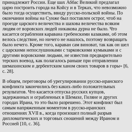
принадлежит России. Еще шах Аббас Великий предлагал
царю построить города на Койсу и в Терках, что невозможно
было тогда осуществить, ввиду русско-польской войны. По
окончании войны на Сунже был поставлен острог, чтоб на
проезде царского величества и шахова величества всяким
людям от воровских людей никакова дурна не было. Что
касается ограбления каравана гребенскими казаками, об этом
велось следствие, но ничего не нашлось, поэтому возвращать
было нечего. Кроме того, караван сам виноват, так как он шел
с царскими непослушниками с тарковскими кумыками и с
другими воровскими людьми, не известив предварительно
терских воевод, как полагалось раньше при отправлении
шемахинским и дербентским ханом своих товаров в горы» [6,
с. 28].
В общем, переговоры об урегулировании русско-иранского
конфликта закончились без каких-либо положительных
результатов. Что касается отпуска русских купцов,
задержанных и ограбленных в Шемахе, Гиляне и других
городах Ирана, то это было разрешено. Этот конфликт был
самым напряженным моментом в русско-иранских
отношениях XVII в., когда произошел полный разрыв
дипломатических и торговых сношений между Ираном и
Россией [10, с. 36].