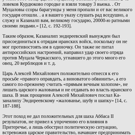
ловеков Курдюково городке и взяли товару 3 вьюка. . От
Муцаловы ссоры барагунцы у меня пропали и от вас великого
государя отошли. . а я вашего указу слушать рад вседушно, а
служу и Казаналп вам, великому государю, 20000-ю ратными
своими людьми.» [12, с. 192-193].
Таким образом, Казаналип эндиреевский вынужден был
присоединиться к отрядам иранских войск, поскольку он не
мог противостоять им в одиночку. Он также не питал
антироссийских настроений, направил удар своего отряда
против Муцала Черкасского, угнавшего до этого много его
овец, 20 верблюдов и т. д.
Царь Алексей Михайлович положительно отнесся к его
просьбе «правого оправдать, а виноватого обвинить», а его
самого по-прежнему считать «прямым вечным холопом», не
лишать царского жалованья и не отдавать во власть иранского
шаха. В знак прощения Алексей Михайлович послал Ка-
заналипу Эндиреевскому «жалованье, шубу и шапку» [14, с.
187-188].
Этот поход не дал положительных для шаха Аббаса II
результатов, не привел к упрочению его влияния в
Притеречье, а лишь обострил политическую ситуацию,
встревожив царское правительство, начавшее предпринимать