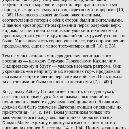
тюфенгчи-ев на корабли и скрытно переправили их в тыл
горцев, высадив «в тылу в горах, отрезав пути и дороги» [10,
с. 38]. Начавшееся сражение было ожесточенным,
соответственно потери с обеих сторон были значительными.
В данном кровопролитном сражении персы одержали верх,
видимо, за счет своей тактической уловки и технического
превосходства: пушек и крупнокалиберных ружей у горцев не
было. Уцелевшая часть горцев ушла в лес, где сопротивление
продолжалось еще не менее трех-четырех дней [10, с. 38].
Тем не менее основным предводителям антииранского
восстания — шамхалу Сур-хаю Тарковскому, Казаналипу
Эндиреевско-му и Улугу — удалось избежать разгрома. Они,
укрывшись «на неприступных вершинах гор», продолжали
оказывать сопротивление персидским войскам. Цель похода
захватчиками не была полностью достигнута [7, с. 400].
Когда шаху Аббасу II стало известно это, он издал «указ,
согласно которому Сурхай-хан шамхал, вышедший из
повиновения, вместе с другими сообщниками и ближними
должен был быть схвачен и Дагестан очищен от скверны их
присутствия» [14, с. 194]. Всем участникам только что
закончившегося похода был дан приказ вновь явиться к
Хаджи-Манучехр-хану и двинуться вместе с ним против
восставших горцев Дагестана [14, с. 194]. Понимая сложность