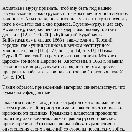
Ахматхана-мурзу признать, чтоб ему быть под нашею
государскою высокою рукою. в прямом в вечном неотступном
холопстве. Ахматхана, по записи на куране к шерти и взяли у
него в оманаты сына ево прямова, Заузана-мурзу. и дав ему,
Ахматхану, твое, великого государя, жалованье, платье и
деньги.» [12, с. 196-200]. «Буйнацкой Будай мурза
Бийбугаматов» в январе 1663 г. также ездил в Терский
городок, где «учинился вновь в вечном неотступном
холопстве царю» [11, ф. 77, оп. 1, д. 14, л. 393]. Шамхал
Сурхай Тарковский в грамоте, отправленной в Москву с
царским гонцом в Персию И. Хвостовым, в 1663 г. изъявил
готовность и впредь служить царю, но при этом просил
прекратить набеги казаков на его тезиков (торговых людей)
[14, с. 196].
Таким образом, приведенный материал свидетельствует, что
кумыкские феодальные
владения в силу выгодного географического положения в
рассматриваемый период занимали важное место в русско-
иранских отношениях. Кумыкские владетели проводили
политику лавирования, ловко играя на русско-иранских
противоречиях. Это помогало им избежать разорения и
опустошения своих владений со стороны персидских войск.