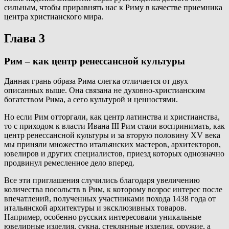
сильным, чтобы приравнять нас к Риму в качестве приемника
центра христианского мира.
Глава 3
Рим – как центр ренессансной культуры
Данная грань образа Рима слегка отличается от двух
описанных выше. Она связана не духовно-христианским
богатством Рима, а сего культурой и ценностями.
Но если Рим отторгали, как центр латинства и христианства,
то с приходом к власти Ивана III Рим стали воспринимать, как
центр ренессансной культуры и за вторую половину XV века
мы приняли множество итальянских мастеров, архитекторов,
ювелиров и других специалистов, приезд которых однозначно
продвинул ремесленное дело вперед.
Все эти приглашения случились благодаря увеличению
количества посольств в Рим, к которому возрос интерес после
впечатлений, полученных участниками похода 1438 года от
итальянской архитектуры и эксклюзивных товаров.
Например, особенно русских интересовали уникальные
ювелирные изделия, сукна, стеклянные изделия, оружие, а