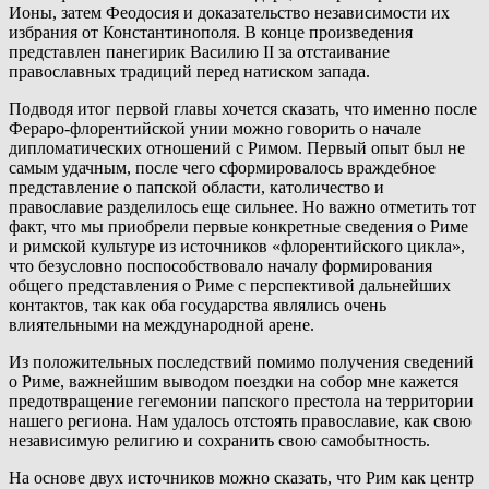
Ионы, затем Феодосия и доказательство независимости их
избрания от Константинополя. В конце произведения
представлен панегирик Василию II за отстаивание
православных традиций перед натиском запада.
Подводя итог первой главы хочется сказать, что именно после
Фераро-флорентийской унии можно говорить о начале
дипломатических отношений с Римом. Первый опыт был не
самым удачным, после чего сформировалось враждебное
представление о папской области, католичество и
православие разделилось еще сильнее. Но важно отметить тот
факт, что мы приобрели первые конкретные сведения о Риме
и римской культуре из источников «флорентийского цикла»,
что безусловно поспособствовало началу формирования
общего представления о Риме с перспективой дальнейших
контактов, так как оба государства являлись очень
влиятельными на международной арене.
Из положительных последствий помимо получения сведений
о Риме, важнейшим выводом поездки на собор мне кажется
предотвращение гегемонии папского престола на территории
нашего региона. Нам удалось отстоять православие, как свою
независимую религию и сохранить свою самобытность.
На основе двух источников можно сказать, что Рим как центр