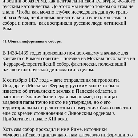
и возник образ Рима, как центра латинской культуры, чуждого
русским католичества. До этого мы ничего толком об этом не
знали. Чтобы как можно глубже исследовать данную грань
образа Рима, необходимо внимательно изучить ход самого
собора и понять, как восприняли русские люди латинский
Рим.
§1 Общая информация о соборе.
В 1438-1439 годах произошло по-настоящему значимое для
контакта с Римом событие – поездка из Москвы посольства на
Ферраро-флорентийский собор, фактически, положивший
начало итало-русской дипломатии в целом.
К сентябрю 1437 года – дате отправления митрополита
Исидора из Москвы в Феррару, русским мало что было
известно об итальянских землях и Папской области, в
частности. Знания были неравномерными, о границах
владения папы точно никто не утверждал, но о его
территориальных и религиозных намерениях было известно
еще со времен столкновения с Ливонским орденом в
Прибалтике в начале XIII века.
Хоть сам собор проходил и не в Риме, источники
«Флорентийского цикла» дают нам ключевую информацию о