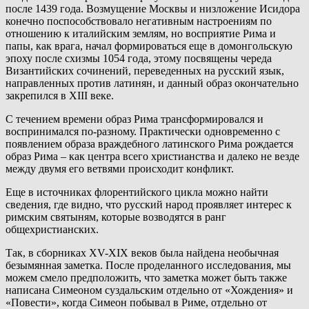
после 1439 года. Возмущение Москвы и низложение Исидора
конечно поспособствовало негативным настроениям по
отношению к италийским землям, но восприятие Рима и
папы, как врага, начал формироваться еще в домонгольскую
эпоху после схизмы 1054 года, этому посвящены череда
Византийских сочинений, переведенных на русский язык,
направленных против латинян, и данный образ окончательно
закрепился в XIII веке.
С течением времени образ Рима трансформировался и
воспринимался по-разному. Практически одновременно с
появлением образа враждебного латинского Рима рождается
образ Рима – как центра всего христианства и далеко не везде
между двумя его ветвями происходит конфликт.
Еще в источниках флорентийского цикла можно найти
сведения, где видно, что русский народ проявляет интерес к
римским святыням, которые возводятся в ранг
общехристианских.
Так, в сборниках XV-XIX веков была найдена необычная
безымянная заметка. После проделанного исследования, мы
можем смело предположить, что заметка может быть также
написана Симеоном суздальским отдельно от «Хождения» и
«Повести», когда Симеон побывал в Риме, отдельно от