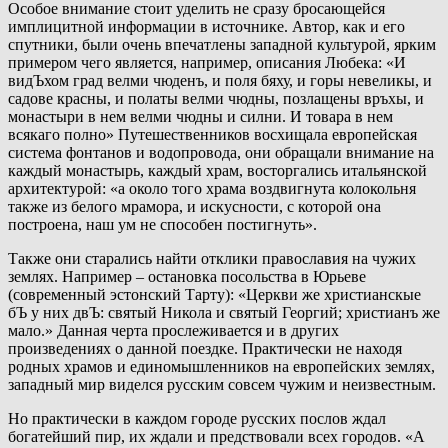
Особое внимание стоит уделить не сразу бросающейся
имплицитной информации в источнике. Автор, как и его
спутники, были очень впечатлены западной культурой, ярким
примером чего является, например, описания Любека: «И
видЪхом град велми чюденъ, и поля бяху, и горы невеликы, и
садове красны, и полаты велми чюдны, позлащены връхы, и
монастыри в нем велми чюдны и силни. И товара в нем
всякаго полно» Путешественников восхищала европейская
система фонтанов и водопровода, они обращали внимание на
каждый монастырь, каждый храм, восторгались итальянской
архитектурой: «а около того храма воздвигнута колокольня
также из белого мрамора, и искусности, с которой она
построена, наш ум не способен постигнуть».
Также они старались найти отклики православия на чужих
землях. Например – остановка посольства в Юрьеве
(современный эстонский Тарту): «Церкви же христианскые
бЪ у них двЪ: святый Никола и святый Георгий; христианъ же
мало.» Данная черта прослеживается и в других
произведениях о данной поездке. Практически не находя
родных храмов и единомышленников на европейских землях,
западный мир виделся русским совсем чужим и неизвестным.
Но практически в каждом городе русских послов ждал
богатейший пир, их ждали и предствовали всех городов. «А