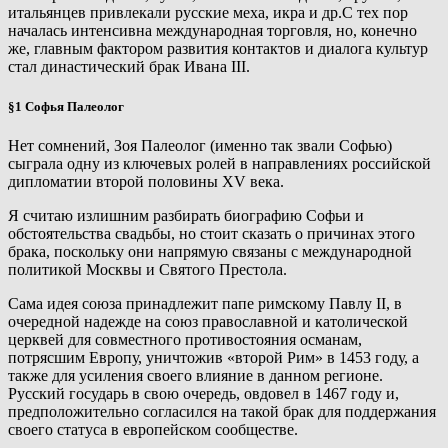
итальянцев привлекали русские меха, икра и др.С тех пор
началась интенсивна международная торговля, но, конечно
же, главным фактором развития контактов и диалога культур
стал династический брак Ивана III.
§1 Софья Палеолог
Нет сомнений, Зоя Палеолог (именно так звали Софью)
сыграла одну из ключевых ролей в направлениях российской
дипломатии второй половины XV века.
Я считаю излишним разбирать биографию Софьи и
обстоятельства свадьбы, но стоит сказать о причинах этого
брака, поскольку они напрямую связаны с международной
политикой Москвы и Святого Престола.
Сама идея союза принадлежит папе римскому Павлу II, в
очередной надежде на союз православной и католической
церквей для совместного противостояния османам,
потрясшим Европу, уничтожив «второй Рим» в 1453 году, а
также для усиления своего влияние в данном регионе.
Русский государь в свою очередь, овдовел в 1467 году и,
предположительно согласился на такой брак для поддержания
своего статуса в европейском сообществе.