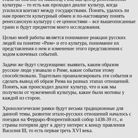
культуры – то есть как проходил диалог культур, когда
усилился контакт между государствами. Понять, удалось ли
нам провести культурный обмен и по-настоящему понять
ренессансную культуру с ее ценностями – все вышеописанные
грани и будут предметом моего исследования.
Целью моей работы является понимание реакции русских
людей на понятие «Рим» и его культура, понимание их
представления о нем и изменение этого представления с
ходом ключевых событий.
Задачи же будут следующими: выявить, каким образом
русские люди узнавали о Риме, какие события этому
способствовали. Тщательно проанализировать эти события и
сделать вывод об образе Рима на разных этапах отношений.
Понять, как происходил диалог культур, что и как мы
получили от чужеземной культуры, какие были мотивы у
каждой из сторон.
Хронологические рамки будут весьма традиционные для
данной темы, развитие итало-русских отношений началось с
поездки на Ферраро-Флорентийский собор 1438-39 гг., и
страны потеряли друг к другу интерес к концу правления
Василия III, то есть первая треть XVI века.