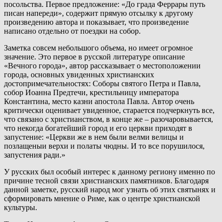
посольства. Первое предложение: «До града Феррары путь
писан напереди», содержит прямую отсылку к другому
произведению автора и показывает, что произведение
написано отдельно от поездки на собор.
Заметка совсем небольшого объема, но имеет огромное
значение. Это первое в русской литературе описание
«Вечного города», автор рассказывает о местоположении
города, основных увиденных христианских
достопримечательностях: Соборы святого Петра и Павла,
собор Иоанна Предтечи, крестильницу императора
Константина, место казни апостола Павла. Автор очень
критически оценивает увиденное, старается подчеркнуть все,
что связано с христианством, в конце же – разочаровывается,
что некогда богатейший город и его церкви приходят в
запустение: «Церкви же в нем были велми велицы и
позлащеныи верхи и полаты чюдны. И то все порушилося,
запустения ради.»
У русских был особый интерес к данному региону именно по
причине тесной связи христианских памятников. Благодаря
данной заметке, русский народ мог узнать об этих святынях и
сформировать мнение о Риме, как о центре христианской
культуры.