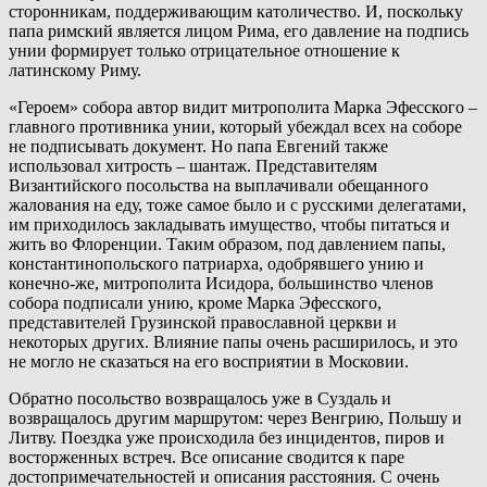
сторонникам, поддерживающим католичество. И, поскольку
папа римский является лицом Рима, его давление на подпись
унии формирует только отрицательное отношение к
латинскому Риму.
«Героем» собора автор видит митрополита Марка Эфесского –
главного противника унии, который убеждал всех на соборе
не подписывать документ. Но папа Евгений также
использовал хитрость – шантаж. Представителям
Византийского посольства на выплачивали обещанного
жалования на еду, тоже самое было и с русскими делегатами,
им приходилось закладывать имущество, чтобы питаться и
жить во Флоренции. Таким образом, под давлением папы,
константинопольского патриарха, одобрявшего унию и
конечно-же, митрополита Исидора, большинство членов
собора подписали унию, кроме Марка Эфесского,
представителей Грузинской православной церкви и
некоторых других. Влияние папы очень расширилось, и это
не могло не сказаться на его восприятии в Московии.
Обратно посольство возвращалось уже в Суздаль и
возвращалось другим маршрутом: через Венгрию, Польшу и
Литву. Поездка уже происходила без инцидентов, пиров и
восторженных встреч. Все описание сводится к паре
достопримечательностей и описания расстояния. С очень