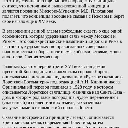
По этому сочинению идет много споров, Н.В. Синицына
считает, что источником вышеизложенной концепции
является послание Мисюрю-Мунехину. М.Б. Плюханова
полагает, что концепция вообще не связана с Псковом и берет
свое начало еще в XV веке.
В завершении данной главы необходимо сказать о еще одной
особенности, которая удерживала связь между Москвой и
Римом – это общехристианские памятники Европы и Рима в
частности, куда множество православных совершали
паломничества: соборы, почитаемые обеими ветвями, мощи
апостолов, Святая земля и др.
Главным культом первой трети XVI века стал домик
пресвятой Богородицы в итальянском городке Лорето,
описываемы в источнике под названием «Русское сказание о
Лоретской Богоматери» под редакцией А.И. Кирпичникова.
Оригинальный перевод появился в 1528 году, в котором
описывается Лоретское святилище -базилика над Санта-Каза –
дом, в котором родилась Богородица, чудом перенесенный
(спасенный) из палестинских земель, захваченных
мусульманами в итальянский городок Лорето.
Сказание построено по принципу легенды, описывается
христианская земля, современная Палестина, затем
рассказывается как «народ оставил веру в Христа и принял