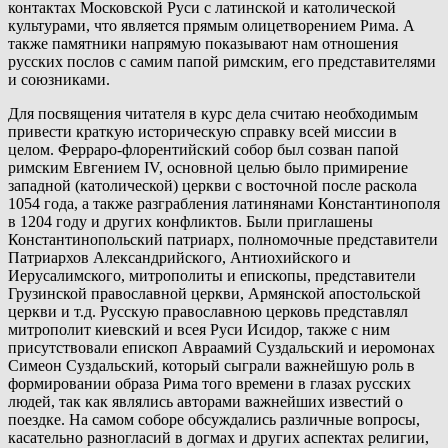
контактах Московской Руси с латинской и католической
культурами, что является прямым олицетворением Рима. А
также памятники напрямую показывают нам отношения
русских послов с самим папой римским, его представителями
и союзниками.
Для посвящения читателя в курс дела считаю необходимым
привести краткую историческую справку всей миссии в
целом. Ферраро-флорентийский собор был созван папой
римским Евгением IV, основной целью было примирение
западной (католической) церкви с восточной после раскола
1054 года, а также разграбления латинянами Константинополя
в 1204 году и других конфликтов. Были приглашены
Константинопольский патриарх, полномочные представители
Патриархов Александрийского, Антиохийского и
Иерусалимского, митрополиты и епископы, представители
Грузинской православной церкви, Армянской апостольской
церкви и т.д. Русскую православною церковь представлял
митрополит киевский и всея Руси Исидор, также с ним
присутствовали епископ Авраамий Суздальский и иеромонах
Симеон Суздальский, который сыграли важнейшую роль в
формировании образа Рима того времени в глазах русских
людей, так как являлись авторами важнейших известий о
поездке. На самом соборе обсуждались различные вопросы,
касательно разногласий в догмах и других аспектах религии,