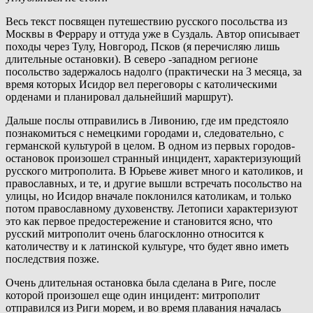
Весь текст посвящен путешествию русского посольства из
Москвы в Феррару и оттуда уже в Суздаль. Автор описывает
походы через Тулу, Новгород, Псков (я перечисляю лишь
длительные остановки). В северо -западном регионе
посольство задержалось надолго (практически на 3 месяца, за
время которых Исидор вел переговоры с католическими
орденами и планировал дальнейший маршрут).
Дальше послы отправились в Ливонию, где им предстояло
познакомиться с немецкими городами и, следовательно, с
германской культурой в целом. В одном из первых городов-
остановок произошел странный инцидент, характеризующий
русского митрополита. В Юрьеве живет много и католиков, и
православных, и те, и другие вышли встречать посольство на
улицы, но Исидор вначале поклонился католикам, и только
потом православному духовенству. Летописи характеризуют
это как первое предостережение и становится ясно, что
русский митрополит очень благосклонно относится к
католичеству и к латинской культуре, что будет явно иметь
последствия позже.
Очень длительная остановка была сделана в Риге, после
которой произошел еще один инцидент: митрополит
отправился из Риги морем, и во время плавания началась