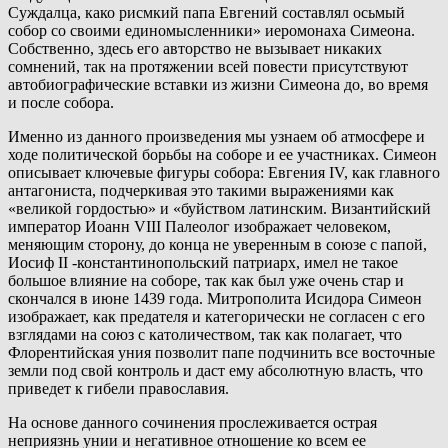
Суждалца, како рисмкий папа Евгений составлял осьмый
собор со своими единомысленники» иеромонаха Симеона.
Собственно, здесь его авторство не вызывает никаких
сомнений, так на протяжении всей повести присутствуют
автобиографические вставки из жизни Симеона до, во время
и после собора.
Именно из данного произведения мы узнаем об атмосфере и
ходе политической борьбы на соборе и ее участниках. Симеон
описывает ключевые фигуры собора: Евгения IV, как главного
антагониста, подчеркивая это такими выражениями как
«великой гордостью» и «буйством латинским. Византийский
император Иоанн VIII Палеолог изображает человеком,
меняющим сторону, до конца не уверенным в союзе с папой,
Иосиф II -константинопольский патриарх, имел не такое
большое влияние на соборе, так как был уже очень стар и
скончался в июне 1439 года. Митрополита Исидора Симеон
изображает, как предателя и категорически не согласен с его
взглядами на союз с католичеством, так как полагает, что
Флорентийская уния позволит папе подчинить все восточные
земли под свой контроль и даст ему абсолютную власть, что
приведет к гибели православия.
На основе данного сочинения прослеживается острая
неприязнь унии и негативное отношение ко всем ее