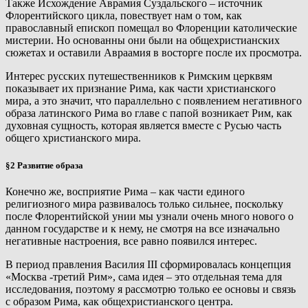
Также Исхождение Аврамия Суздальского – источник
Флорентийского цикла, повествует нам о том, как
православный епископ помещал во Флоренции католические
мистерии. Но основанны они были на общехристианских
сюжетах и оставили Авраамия в восторге после их просмотра.
Интерес русских путешественников к Римским церквям
показывает их признание Рима, как части христианского
мира, а это значит, что параллельно с появлением негативного
образа латинского Рима во главе с папой возникает Рим, как
духовная сущность, которая является вместе с Русью часть
общего христианского мира.
§2 Развитие образа
Конечно же, восприятие Рима – как части единого
религиозного мира развивалось только сильнее, поскольку
после Флорентийской унии мы узнали очень много нового о
данном государстве и к нему, не смотря на все изначально
негативные настроения, все равно появился интерес.
В период правления Василия III сформировалась концепция
«Москва -третий Рим», сама идея – это отдельная тема для
исследования, поэтому я рассмотрю только ее основы и связь
с образом Рима, как общехристианского центра.