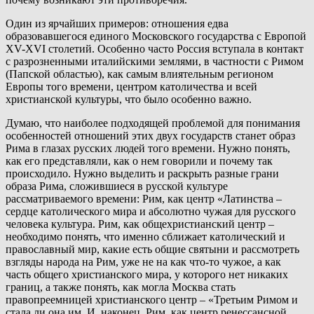
Один из ярчайших примеров: отношения едва
образовавшегося единого Московского государства с Европой
XV-XVI столетий. Особенно часто Россия вступала в контакт
с разрозненными италийскими землями, в частности с Римом
(Папской областью), как самым влиятельным регионом
Европы того времени, центром католичества и всей
христианской культуры, что было особенно важно.
Думаю, что наиболее подходящей проблемой для понимания
особенностей отношений этих двух государств станет образ
Рима в глазах русских людей того времени. Нужно понять,
как его представляли, как о нем говорили и почему так
происходило. Нужно выделить и раскрыть разные грани
образа Рима, сложившиеся в русской культуре
рассматриваемого времени: Рим, как центр «Латинства –
сердце католического мира и абсолютно чужая для русского
человека культура. Рим, как общехристианский центр –
необходимо понять, что именно сближает католический и
православный мир, какие есть общие святыни и рассмотреть
взгляды народа на Рим, уже не на как что-то чужое, а как
часть общего христианского мира, у которого нет никаких
границ, а также понять, как могла Москва стать
правопреемницей христианского центр – «Третьим Римом и
стала ли она им. И, наконец, Рим, как центр ренессансной