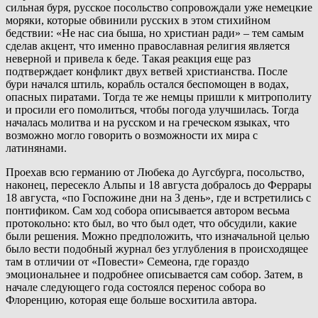
сильная буря, русское посольство сопровождали уже немецкие
моряки, которые обвинили русских в этом стихийном
бедствии: «Не нас сиа быша, но христиан ради» – тем самым
сделав акцент, что именно православная религия является
неверной и привела к беде. Такая реакция еще раз
подтверждает конфликт двух ветвей христианства. После
бури начался штиль, корабль остался беспомощен в водах,
опасных пиратами. Тогда те же немцы пришли к митрополиту
и просили его помолиться, чтобы погода улучшилась. Тогда
началась молитва и на русском и на греческом языках, что
возможно могло говорить о возможности их мира с
латинянами.
Проехав всю германию от Любека до Аугсбурга, посольство,
наконец, пересекло Альпы и 18 августа добралось до Феррары
18 августа, «по Госпожине дни на 3 день», где и встретились с
понтификом. Сам ход собора описывается автором весьма
протокольно: кто был, во что был одет, что обсудили, какие
были решения. Можно предположить, что изначальной целью
было вести подобный журнал без углубления в происходящее
там в отличии от «Повести» Семеона, где гораздо
эмоциональнее и подробнее описывается сам собор. Затем, в
начале следующего года состоялся перенос собора во
Флоренцию, которая еще больше восхитила автора.