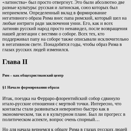
«латинства» был просто отвергнут. Это были абсолютно две
разные культуры: русская и латинская, союз которых был
неприемлем. Определенный вклад в формирование
негативного образа Рима внес папа римский, который шел на
любые интриги ради заключения унии. Его, как и всех
латинян русский народ просто ненавидел, после возвращения
нашей делегации с вестями о соборе. Всех тех, кто
поддерживал папу на соборе также описывали исключительно
в негативном свете. Понадобятся годы, чтобы образ Рима в
глазах русских людей изменился.
Глава II
Рим – как общехристианский центр
§1 Начало формирования образа
Итак, поездка на Ферраро-флорентийский собор сдвинуло
итало-русские отношения с мертвой точки. Интересно, что
контакты стали развиваться невероятно быстро как в
экономическом, так и в культурном плане. Был ли прогресс в
политическом аспекте, вопрос очень спорный…
Но для начала вернемся к образу Рима в глазах русских людей