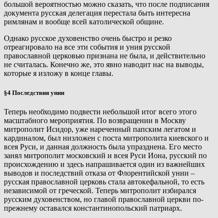
большой вероятностью можно сказать, что после подписания
документа русская делегация перестала быть интересна
римлянам и вообще всей католической общине.
Однако русское духовенство очень быстро и резко
отреагировало на все эти события и уния русской
православной церковью признана не была, и действительно
не считалась. Конечно же, это явно наводит нас на выводы,
которые я изложу в конце главы.
§4 Последствия унии
Теперь необходимо подвести небольшой итог всего этого
масштабного мероприятия. По возвращении в Москву
митрополит Исидор, уже нареченный папским легатом и
кардиналом, был низложен с поста митрополита киевского и
всея Руси, и данная должность была упразднена. Его место
занял митрополит московский и всея Руси Иона, русский по
происхождению и здесь напрашивается один из важнейших
выводов и последствий отказа от Флорентийской унии –
русская православной церковь стала автокефальной, то есть
независимой от греческой. Теперь митрополит избирался
русским духовенством, но главой православной церкви по-
прежнему оставался константинопольский патриарх.