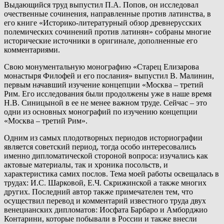
Выдающийся труд выпустил П.А. Попов, он исследовал
очественные сочинения, направленные против латинства, в
его книге «Историко-литературный обзор древнерусских
полемических сочинений против латинян» собраны многие
исторические источники в оригинале, дополненные его
комментариями.
Свою монументальную монографию «Старец Елизарова
монастыря Филофей и его послания» выпустил В. Малинин,
первым начавший изучение концепции «Москва – третий
Рим. Его исследования были продолжены уже в наше время
Н.В. Синицыной в ее не менее важном труде. Сейчас – это
одни из основных монографий по изучению концепции
«Москва – третий Рим».
Одним из самых плодотворных периодов историографии
является советский период, тогда особо интересовались
именно дипломатической стороной вопроса: изучались как
актовые материалы, так и хроника посольств, и
характеристика самих послов. Тема моей работы освещалась в
трудах: И.С. Шарковой, Е.Ч. Скрижинской а также многих
других. Последний автор также примечателен тем, что
осуществил перевод и комментарий известного труда двух
венецианских дипломатов: Иосфата Барбаро и Амборджио
Контарини, которые побывали в России и также внесли