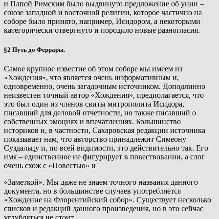
и Папой Римским было выдвинуто предложение об унии –
союзе западной и восточной религии, которое частично на
соборе было принято, например, Исидором, а некоторыми
категорически отвергнуто и породило новые разногласия.
§2 Путь до Феррары.
Самое крупное известие об этом соборе мы имеем из
«Хождения», что является очень информативным и,
одновременно, очень загадочным источником. Доподлинно
неизвестен точный автор «Хождения», предполагается, что
это был один из членов свиты митрополита Исидора,
писавший для деловой отчетности, но также писавший о
собственных эмоциях и впечатлениях. Большинство
историков и, в частности, Сахаровская редакции источника
показывает нам, что авторство принадлежит Симеону
Суздальцу и, по всей видимости, это действительно так. Его
имя – единственное не фигурирует в повествовании, а слог
очень схож с «Повестью» и
«Заметкой». Мы даже не знаем точного названия данного
документа, но в большинстве случаев употребляется
«Хождение на Флорентийский собор». Существует несколько
списков и редакций данного произведения, но в это сейчас
углубляться не стоит.