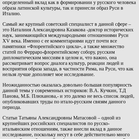
определенный вклад как в формировании у русского человека
образа латинской культуры, так и принесли образ Руси в
Италию.
Самый же крупный советский специалист в данной сфере –
это Наталиия Александровна Казакова -доктор исторических
наук, занимающийся международными отношениями Руси
XV века. Именно с ее комментариями идут почти все
памятники «Флорентийского цикла», а также множество
статей по Ферраро-флорентийскому собору, русским
дипломатическим миссиям в целом и, что важно, она
рассматривает вопрос диалога культур, реакции людей и
восприятия образа запада, в частности Рима, на Руси, что как
нельзя лучше дополняет мое исследование.
Неожиданностью оказалась довольно большая популярность
данной темы у современных историков: В.А. Кучкин, Т.Д
Панова, М.Б. Плюханова,- и это далеко не весь список людей,
опубликовавших труды по итало-русским связям данного
периода.
Статьи Татьяны Александровны Матасовой – одной из
крупнейших российских специалистов по русско-
итальянским отношениям, также внесли вклад в данное
исследование, поскольку несут в себе действительно много