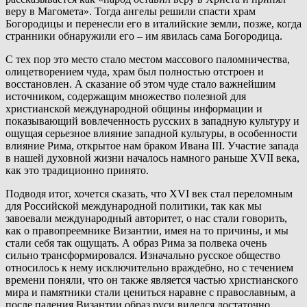
веру в Магомета». Тогда ангелы решили спасти храм
Богородицы и перенесли его в италийские земли, позже, когда
странники обнаружили его – им явилась сама Богородица.
С тех пор это место стало местом массового паломничества,
олицетворением чуда, храм был полностью отстроен и
восстановлен. А сказание об этом чуде стало важнейшим
источником, содержащим множество полезной для
христианской международной общины информации и
показывающий вовлеченность русских в западную культуру и
ощущая серьезное влияние западной культуры, в особенности
влияние Рима, открытое нам браком Ивана III. Участие запада
в нашей духовной жизни началось намного раньше XVII века,
как это традиционно принято.
Подводя итог, хочется сказать, что XVI век стал переломным
для Российской международной политики, так как мы
завоевали международный авторитет, о нас стали говорить,
как о правопреемнике Византии, имея на то причины, и мы
стали себя так ощущать. А образ Рима за полвека очень
сильно трансформировался. Изначально русское общество
относилось к нему исключительно враждебно, но с течением
времени поняли, что он также является частью христианского
мира и памятники стали цениться наравне с православным, а
после падения Византии образ руси виделся достаточно