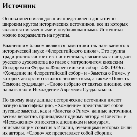
Источник
Основа моего исследования представлена достаточно
широким кругом исторических источников, все из которых
являются письменными и опубликованными. Источники
можно подразделить на группы.
Важнейшим блоком являются памятники так называемого в
исторической науке «Флорентийского цикла». Это группа
традиционно состоит из 5 источников, связанных с поездкой
русского духовенства во главе с митрополитом киевским
Исидором на Ферраро-Флорентийский собор 1438-1939гг:
«Хождение на Флорентийский собор» и «Заметка о Риме», у
которых авторство осталось неизвестным, а также «Повесть
Семеона суздальца», «Слово избрано от святых писание, еже
на латыню» и Исхождение Авраммия Суздальского.
По своему виду данные исторические источники имеют
разную классификацию, «Хождение» представляет собой
путевые заметки, как и «Заметка о Риме», данные источники,
весьма вероятно, принадлежат одному автору. «Повесть» и
«Исхождение» относятся к дневникам и мемуарам,
описывающим события в Италии, очевидцами которых были
их авторы. «Слово» же представляет собой сборник