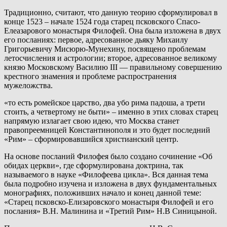
Традиционно, считают, что данную теорию сформулировал в
конце 1523 – начале 1524 года старец псковского Спасо-
Елеазарового монастыря Филофей. Она была изложена в двух
его посланиях: первое, адресованное дьяку Михаилу
Григорьевичу Мисюрю-Мунехину, посвящено проблемам
летосчисления и астрологии; второе, адресованное великому
князю Московскому Василию III — правильному совершению
крестного знамения и проблеме распространения
мужеложства.
«то есть ромейское царство, два убо рима падоша, а трети
стоить, а четвертому не быти» – именно в этих словах старец
напрямую излагает свою идею, что Москва станет
правопреемницей Константинополя и это будет последний
«Рим» – сформировавшийся христианский центр.
На основе посланий Филофея было создано сочинение «Об
обидах церкви», где сформулирована доктрина, так
называемого в науке «Филофеева цикла». Вся данная тема
была подробно изучена и изложена в двух фундаментальных
монографиях, положивших начало и конец данной теме:
«Старец псковско-Елизаровского монастыря Филофей и его
послания» В.Н. Малинина и «Третий Рим» Н.В Синицыной.