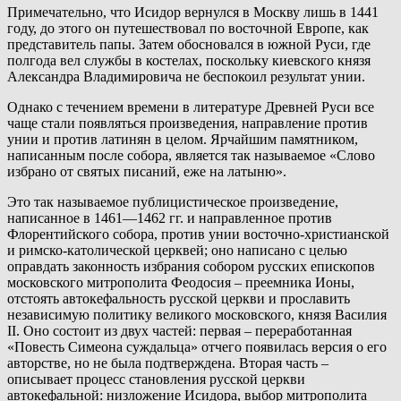
Примечательно, что Исидор вернулся в Москву лишь в 1441
году, до этого он путешествовал по восточной Европе, как
представитель папы. Затем обосновался в южной Руси, где
полгода вел службы в костелах, поскольку киевского князя
Александра Владимировича не беспокоил результат унии.
Однако с течением времени в литературе Древней Руси все
чаще стали появляться произведения, направление против
унии и против латинян в целом. Ярчайшим памятником,
написанным после собора, является так называемое «Слово
избрано от святых писаний, еже на латыню».
Это так называемое публицистическое произведение,
написанное в 1461—1462 гг. и направленное против
Флорентийского собора, против унии восточно-христианской
и римско-католической церквей; оно написано с целью
оправдать законность избрания собором русских епископов
московского митрополита Феодосия – преемника Ионы,
отстоять автокефальность русской церкви и прославить
независимую политику великого московского, князя Василия
II. Оно состоит из двух частей: первая – переработанная
«Повесть Симеона суждальца» отчего появилась версия о его
авторстве, но не была подтверждена. Вторая часть –
описывает процесс становления русской церкви
автокефальной: низложение Исидора, выбор митрополита