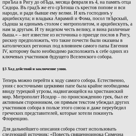
приЪха в Ригу до обЪда, месяца февраля въ 4, на память отца
Сидора. Въ градЪ же его срЪтоша съ крестов попове и вси
народи, и ради бывше ему велми. И ялъ господинъ у
арцибискупа; и владыка Аврамий и Фома, посол твЪрскый,
сЬдоша за единымъ столом с митрополитом, и арцибискупъ, а
нам за другым. И ту видехом честь велику, и вина различные
быша.» – вот известие из источника о приезде послов в Ригу,
рискну предположить, что такие почести были оказаны в
католических регионах под влиянием самого папы Евгения
IV, которому было необходимо расположить к себе одних из
ключевых участников будущего Вселенского собора.
§3 Ход действий и заключение унии.
Теперь можно перейти к ходу самого собора. Естественно,
уния с восточными церквями папе была крайне необходимы
ввиду турецкой угрозы, надвигающейся на христианский
мир. Митрополит Исидор – по происхождению грек, был ее
активным сторонником, он прямым текстом убеждал других
участников собора в пользе этого союза и даже переубедил
греческих представителей, которые хотели покинуть
Флоренцию.
Для дальнейшего описания собора стоит использовать
следующий источник: «Повесть священноинока Симеона