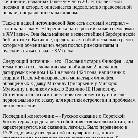
сочинений, изданных более чем черз 20 лет после самой
поездки, в которых описывается недовольство православной
церкви, направленное к латинянам.
Также в нашей источниковой базе есть актовый материал –
это так называема «Переписка пап с российскими государями
в XVI веке». Она была найдена в известнейшей Барберинской
библиотеке в Ватикане, представляет собой несколько грамот,
которыми обменивались через послов римские папы и
русские князья в начале XVI века.
Следующий источник – это «Послания старца Филофея», для
темы моего исследования нам необходимо 2 послания,
датируемых концом 1423-началом 1424 года, написанных
старцем Псково-Елизаровского монастыря Филофея,
обращённых к дьяку Михаилу Григорьевичу Мисюрю-
Мунехину и великому князю Василию III Ивановичу.
Источник относится к повествовательному типу и писался
первоначально по заказу для критики астрологии и проблемам
летоисчисления.
Последний же источник – «Русское сказание о Лоретской
Богоматери», представляет собой повествовательный тип, но
характеризуется, как сказание, легенда. Было переведено в
1528 году ввиду невероятной популярности данного