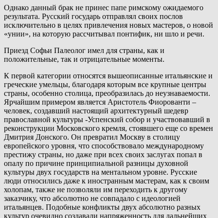
Однако данный брак не принес папе римскому ожидаемого
результата. Русский государь отправлял своих послов
исключительно в целях привлечения новых мастеров, о новой
«унии», на которую рассчитывал понтифик, ни шло и речи.
Приезд Софьи Палеолог имел для страны, как и
положительные, так и отрицательные моменты.
К первой категории относятся вышеописанные итальянские и
греческие умельцы, благодаря которым все крупные центры
страны, особенно столица, преобразилась до неузнаваемости.
Ярчайшим примером является Аристотель Фиорованти –
человек, создавший настоящий архитектурный шедевр
православной культуры -Успенский собор и участвовавший в
реконструкции Московского кремля, стоявшего еще со времен
Дмитрия Донского. Он превратил Москву в столицу
европейского уровня, что способствовало международному
престижу страны, но даже при всех своих заслугах попал в
опалу по причине принципиальной разницы духовной
культуры двух государств на ментальном уровне. Русские
люди относились даже к иностранным мастерам, как к своим
холопам, также не позволяли им переходить к другому
заказчику, что абсолютно не совпадало с идеологией
итальянцев. Подобные конфликты двух абсолютно разных
культур очевидно создавали напряженность для дальнейших