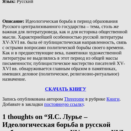
Язык
:
Русский
Описание
:
Идеологическая борьба в период образования
Русского централизованного государства – тема, столь же
важная для литературоведа, как и для историка общественной
мысли. Характернейшей особенностью русской литературы
XV-XVI вв. была её публицистическая направленность, связь
с острыми вопросами политической борьбы своего времени.
Как и в предшествующие века, памятники художественной
литературы не выделялись в этот период из общей массы
письменности; публицистическое мастерство писателей XV-
XVI вв. обнаруживается главным образом в памятниках,
имевших деловое (политическое, религиозно-ритуальное)
назначение.
СКАЧАТЬ КНИГУ
Запись опубликована автором
Threerome
в рубрике
Книги
.
Добавьте в закладки
постоянную ссылку
.
1 thoughts on “
Я.С. Лурье –
Идеологическая борьба в русской