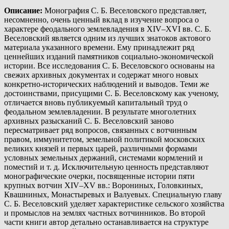
Описание
:
Монография С. Б. Веселовского представляет,
несомненно, очень ценный вклад в изучение вопроса о
характере феодального землевладения в XIV–XVI вв. С. Б.
Веселовский является одним из лучших знатоков актового
материала указанного времени. Ему принадлежит ряд
ценнейших изданий памятников социально-экономической
истории. Все исследования С. Б. Веселовского основаны на
свежих архивных документах и содержат много новых
конкретно-исторических наблюдений и выводов. Теми же
достоинствами, присущими С. Б. Веселовскому как ученому,
отличается вновь публикуемый капитальный труд о
феодальном землевладении. В результате многолетних
архивных разысканий С. Б. Веселовский заново
пересматривает ряд вопросов, связанных с вотчинным
правом, иммунитетом, земельной политикой московских
великих князей и первых царей, различными формами
условных земельных держаний, системами кормлений и
поместий и т. д. Исключительную ценность представляют
монографические очерки, посвященные истории пяти
крупных вотчин XIV–XV вв.: Ворониных, Головкиных,
Квашниных, Монастыревых и Валуевых. Специальную главу
С. Б. Веселовский уделяет характеристике сельского хозяйства
и промыслов на землях частных вотчинников. Во второй
части книги автор детально останавливается на структуре