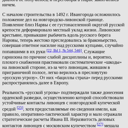
ничем.
С началом строительства в 1492 г. Ивангорода осложнилось
положение дел на новгородско-ливонской границе.
Появление близ Нарвы с ее густонаселенной округой русской
крепости деформировало местный уклад жизни. Ливонские
крестьяне, привыкшие рыбачить вдоль русского берега
Наровы, теперь жестоко преследовались за браконьерство,
совершая ответное насилие над русскими купцами, случайно
[22, Bd 1, № 544, 546]
попавшими в их руки
. Служащие
гарнизона по причине слабой дисциплины и, вероятно,
плохого снабжения практиковали систематические «шкоды»
на ливонской стороне, из-за чего ливонцам, жившим в
приграничной полосе, легко верилось в пресловутую
«русскую угрозу». От них «бациллы страха» перед русскими
распространялись далее в Европу.
Реальность «русской угрозы» подтверждали также донесения
орденской разведки, осуществлению которой способствовали
устойчивые контакты ливонцев с новгородской купеческой
[25]
средой
, хотя предоставляемые ею сведения имели, как
правило, оперативно-тактический характер и мало отражали
стратегические расчеты Ивана III. Неразвитость деловых
[27]
контактов ливонцев с московским купечеством
мешала