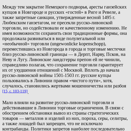
Между тем закрытие Немецкого подворья, аресты ганзейских
купцов в Новгороде и русских «гостей» в Риге и Ревеле, а
также запретные санкции, утвержденные весной 1495 г.
Любекским ганзетагом, не пресекли русско-ливонской
торговли, но содействовали ее качественному изменению. Не
имея возможности сохранить свои традиционные формы, она
продолжала развиваться в виде полулегальной или
«необычной» торговли (ungewonlicke kopenschopp),
переместившись из Новгорода в города и торговые местечки
близ русско-ливонской границы — в Дерпт, Нарву, Псков, на
Неву и Лугу. Ливонские ландсгерры препон ей не чинили,
справедливо полагая, что сохранение торговли гарантирует
их от ухудшения отношений с Москвой. Вплоть до начала
русско-ливонской войны 1501-1503 гг. русские купцы
пользовались в Ливонии правом «чистого пути», хотя,
случалось, становились жертвами мошенничества или разбоя
[15, с. 103-119]
.
Мало влияли на развитие русско-ливонской торговли и
действовавшие в Ливонии торговые ограничения. В связи с
обострением обстановки вывоз из страны стратегических
товаров — металлов и изделий из них, пороха, серы, селитры,
а также лошадей был запрещен, что не исключало
контрабанды. Политики запретов наиболее последовательно