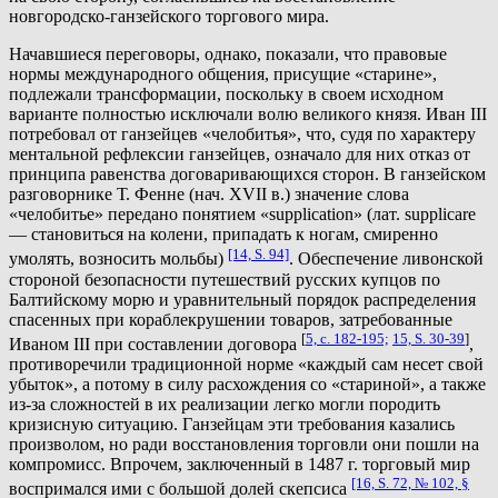
новгородско-ганзейского торгового мира.
Начавшиеся переговоры, однако, показали, что правовые
нормы международного общения, присущие «старине»,
подлежали трансформации, поскольку в своем исходном
варианте полностью исключали волю великого князя. Иван III
потребовал от ганзейцев «челобитья», что, судя по характеру
ментальной рефлексии ганзейцев, означало для них отказ от
принципа равенства договаривающихся сторон. В ганзейском
разговорнике Т. Фенне (нач. XVII в.) значение слова
«челобитье» передано понятием «supplication» (лат. supplicare
— становиться на колени, припадать к ногам, смиренно
[14, S. 94]
умолять, возносить мольбы)
. Обеспечение ливонской
стороной безопасности путешествий русских купцов по
Балтийскому морю и уравнительный порядок распределения
спасенных при кораблекрушении товаров, затребованные
[
5, с. 182-195;
15, S. 30-39
]
Иваном III при составлении договора
,
противоречили традиционной норме «каждый сам несет свой
убыток», а потому в силу расхождения со «стариной», а также
из-за сложностей в их реализации легко могли породить
кризисную ситуацию. Ганзейцам эти требования казались
произволом, но ради восстановления торговли они пошли на
компромисс. Впрочем, заключенный в 1487 г. торговый мир
[16, S. 72, № 102, §
воспримался ими с большой долей скепсиса