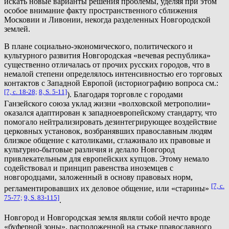
искать новые варианты решения проблемы, уделяя при этом
особое внимание факту пространственного сближения
Московии и Ливонии, некогда разделенных Новгородской
землей.
В плане социально-экономического, политического и
культурного развития Новгородская «вечевая республика»
существенно отличалась от прочих русских городов, что в
немалой степени определялось интенсивностью его торговых
контактов с Западной Европой (историографию вопроса см.:
[7, с. 18-28;
8, S. 5-11]
). Благодаря торговле с городами
Ганзейского союза уклад жизни «волховской метрополии»
оказался адаптирован к западноевропейскому стандарту, что
помогало нейтрализировать дезинтегрирующее воздействие
церковных установок, возбранявших православным людям
близкое общение с католиками, сглаживало их правовые и
культурно-бытовые различия и делало Новгород
привлекательным для европейских купцов. Этому немало
содействовал и принцип равенства иноземцев с
новгородцами, заложенный в основу правовых норм,
[7, с.
регламентировавших их деловое общение, или «старины»
75-77;
9, S. 83-115]
.
Новгород и Новгородская земля являли собой нечто вроде
«буферной зоны», расположенной на стыке православного