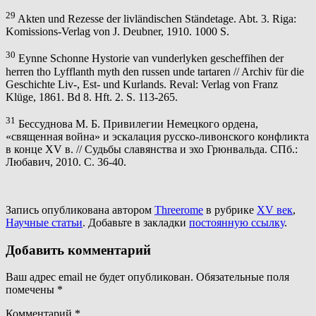
29
Akten und Rezesse der livländischen Ständetage. Abt. 3. Riga:
Komissions-Verlag von J. Deubner, 1910. 1000 S.
30
Eynne Schonne Hystorie van vunderlyken geschеffihen der
herren tho Lyfflanth myth den russen unde tartaren // Archiv für die
Geschichte Liv-, Est- und Kurlands. Reval: Verlag von Franz
Klüge, 1861. Bd 8. Hft. 2. S. 113-265.
31
Бессуднова М. Б. Привилегии Немецкого ордена,
«священная война» и эскалация русско-ливонского конфликта
в конце XV в. // Судьбы славянства и эхо Грюнвальда. СПб.:
Любавич, 2010. С. 36-40.
Запись опубликована автором
Threerome
в рубрике
XV век
,
Научные статьи
. Добавьте в закладки
постоянную ссылку
.
Добавить комментарий
Ваш адрес email не будет опубликован.
Обязательные поля
помечены
*
Комментарий
*