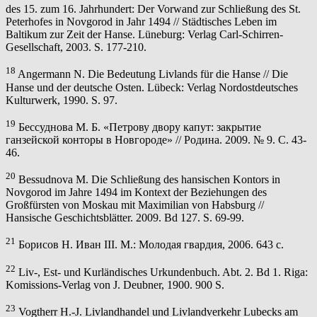
des 15. zum 16. Jahrhundert: Der Vorwand zur Schließung des St.
Peterhofes in Novgorod in Jahr 1494 // Städtisches Leben im
Baltikum zur Zeit der Hanse. Lüneburg: Verlag Carl-Schirren-
Gesellschaft, 2003. S. 177-210.
18
Angermann N. Die Bedeutung Livlands für die Hanse // Die
Hanse und der deutsche Osten. Lübeck: Verlag Nordostdeutsches
Kulturwerk, 1990. S. 97.
19
Бессуднова М. Б. «Петрову двору капут: закрытие
ганзейской конторы в Новгороде» // Родина. 2009. № 9. С. 43-
46.
20
Bessudnova M. Die Schließung des hansischen Kontors in
Novgorod im Jahre 1494 im Kontext der Beziehungen des
Großfürsten von Moskau mit Maximilian von Habsburg //
Hansische Geschichtsblätter. 2009. Bd 127. S. 69-99.
21
Борисов Н. Иван III. М.: Молодая гвардия, 2006. 643 с.
22
Liv-, Est- und Kurländisches Urkundenbuch. Abt. 2. Bd 1. Riga:
Komissions-Verlag von J. Deubner, 1900. 900 S.
23
Vogtherr H.-J. Livlandhandel und Livlandverkehr Lubecks am