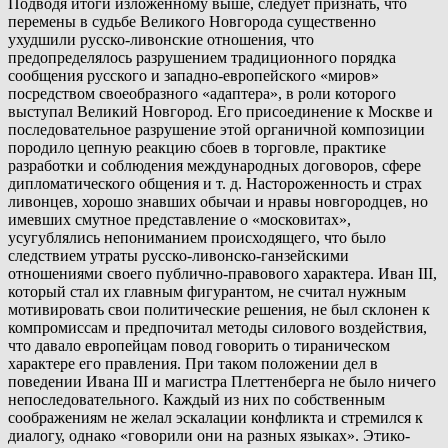
Подводя итоги изложенному выше, следует признать, что
перемены в судьбе Великого Новгорода существенно
ухудшили русско-ливонские отношения, что
предопределялось разрушением традиционного порядка
сообщения русского и западно-европейского «миров»
посредством своеобразного «адаптера», в роли которого
выступал Великий Новгород. Его присоединение к Москве и
последовательное разрушение этой органичной композиции
породило цепную реакцию сбоев в торговле, практике
разработки и соблюдения международных договоров, сфере
дипломатического общения и т. д. Настороженность и страх
ливонцев, хорошо знавших обычаи и нравы новгородцев, но
имевших смутное представление о «московитах»,
усугублялись непониманием происходящего, что было
следствием утраты русско-ливонско-ганзейскими
отношениями своего публично-правового характера. Иван III,
который стал их главным фигурантом, не считал нужным
мотивировать свои политические решения, не был склонен к
компромиссам и предпочитал методы силового воздействия,
что давало европейцам повод говорить о тираническом
характере его правления. При таком положении дел в
поведении Ивана III и магистра Плеттенберга не было ничего
непоследовательного. Каждый из них по собственным
соображениям не желал эскалации конфликта и стремился к
диалогу, однако «говорили они на разных языках». Этико-