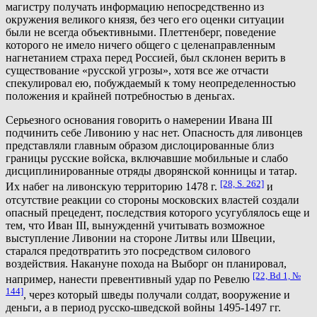
магистру получать информацию непосредственно из
окружения великого князя, без чего его оценки ситуации
были не всегда объективными. Плеттенберг, поведение
которого не имело ничего общего с целенаправленным
нагнетанием страха перед Россией, был склонен верить в
существование «русской угрозы», хотя все же отчасти
спекулировал ею, побуждаемый к тому неопределенностью
положения и крайней потребностью в деньгах.
Серьезного основания говорить о намерении Ивана III
подчинить себе Ливонию у нас нет. Опасность для ливонцев
представляли главным образом дислоцированные близ
границы русские войска, включавшие мобильные и слабо
дисциплинированные отряды дворянской конницы и татар.
[28, S. 262]
Их набег на ливонскую территорию 1478 г.
и
отсутствие реакции со стороны московских властей создали
опасный прецедент, последствия которого усугублялось еще и
тем, что Иван III, вынужденнй учитывать возможное
выступление Ливонии на стороне Литвы или Швеции,
старался предотвратить это посредством силового
воздействия. Накануне похода на Выборг он планировал,
[22, Bd 1, №
например, нанести превентивный удар по Ревелю
144]
, через который шведы получали солдат, вооружение и
деньги, а в период русско-шведской войны 1495-1497 гг.