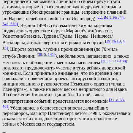
периодически напоминал ливонцам о своем присутствии
акциями, которые те расценивали как недружественные и
угрожающие (блокирование границы, запрещение плаваний
[22, Bd 1, № 544,
по Нарове, переброска войск под Ивангород)
546, 550]
. Весной 1498 г. систематическим нападениям
подверглись орденские округа Мариенбурга/Алуксне,
Розиттена/Резекне, Лудзена/Лудзы, Нарвы, Нейшлоса/
[29, № 10, §
Васкнарвы, а также дерптская и рижская епархии
16]
. Широта охвата, глубина проникновения (до 70 миль
[30, S. 141]
вглубь Ливонии
), мобильность нападавших, а также
[30, S. 137-138]
жестокость в обращении с местным населением
позволяют предположить участие в этих рейдах дворянской
конницы. Если принять во внимание, что по времени они
совпадали с появлением проекта антирусской коалиции,
инициированного руководством Немецкого ордена («плана
Изенбурга»), а также началом весьма неприятного для Ивана
III сближения Ливонии с Данией и Литвой, такая
[31, с. 38-
интерпретация событий представляется возможной
40]
. Убедившись в бесперспективности дальнейших
переговоров, магистр Плеттенберг летом 1498 г. окончательно
отказался от их продолжения и приступил к подготовке
войны с Московским государством.