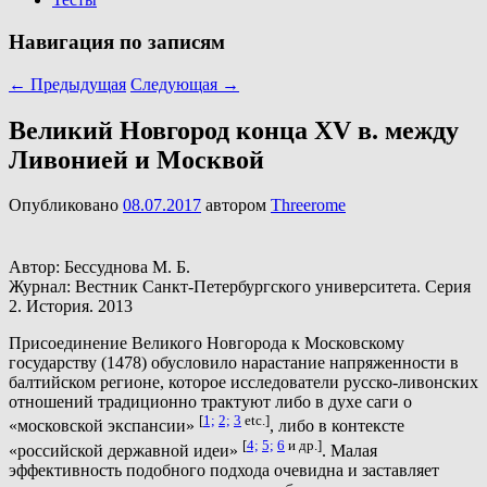
Навигация по записям
←
Предыдущая
Следующая
→
Великий Новгород конца XV в. между
Ливонией и Москвой
Опубликовано
08.07.2017
автором
Threerome
Автор: Бессуднова М. Б.
Журнал: Вестник Санкт-Петербургского университета. Серия
2. История. 2013
Присоединение Великого Новгорода к Московскому
государству (1478) обусловило нарастание напряженности в
балтийском регионе, которое исследователи русско-ливонских
отношений традиционно трактуют либо в духе саги о
[
1;
2;
3
etc.]
«московской экспансии»
, либо в контексте
[
4;
5;
6
и др.]
«российской державной идеи»
. Малая
эффективность подобного подхода очевидна и заставляет