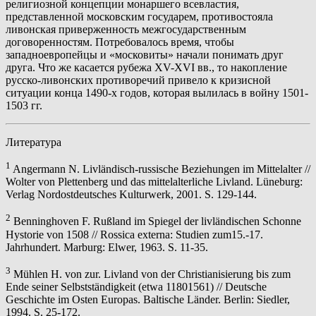
религиозной концепции монаршего всевластия,
представленной московским государем, противостояла
ливонская приверженность межгосударственным
договоренностям. Потребовалось время, чтобы
западноевропейцы и «московиты» начали понимать друг
друга. Что же касается рубежа XV-XVI вв., то накопление
русско-ливонских противоречий привело к кризисной
ситуации конца 1490-х годов, которая вылилась в войну 1501-
1503 гг.
Литература
1
Angermann N. Livländisch-russische Beziehungen im Mittelalter //
Wolter von Plettenberg und das mittelalterliche Livland. Lüneburg:
Verlag Nordostdeutsches Kulturwerk, 2001. S. 129-144.
2
Benninghoven F. Rußland im Spiegel der livländischen Schonne
Hystorie von 1508 // Rossica externa: Studien zum15.-17.
Jahrhundert. Marburg: Elwer, 1963. S. 11-35.
3
Mühlen H. von zur. Livland von der Christianisierung bis zum
Ende seiner Selbstständigkeit (etwa 11801561) // Deutsche
Geschichte im Osten Europas. Baltische Länder. Berlin: Siedler,
1994. S. 25-172.