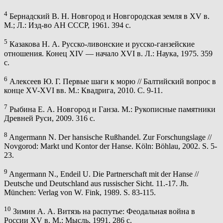
4
Бернадский В. Н. Новгород и Новгородская земля в XV в.
М.; Л.: Изд-во АН СССР, 1961. 394 c.
5
Казакова Н. А. Русско-ливонские и русско-ганзейские
отношения. Конец XIV — начало XVI в. Л.: Наука, 1975. 359
с.
6
Алексеев Ю. Г. Первые шаги к морю // Балтийский вопрос в
конце XV-XVI вв. М.: Квадрига, 2010. С. 9-11.
7
Рыбина Е. А. Новгород и Ганза. М.: Рукописные памятники
Древней Руси, 2009. 316 c.
8
Angermann N. Der hansische Rußhandel. Zur Forschungslage //
Novgorod: Markt und Kontor der Hanse. Köln: Böhlau, 2002. S. 5-
23.
9
Angermann N., Endeil U. Die Partnerschaft mit der Hanse //
Deutsche und Deutschland aus russischer Sicht. 11.-17. Jh.
München: Verlag von W. Fink, 1989. S. 83-115.
10
Зимин А. А. Витязь на распутье: Феодальная война в
России XV в. М.: Мысль, 1991. 286 c.