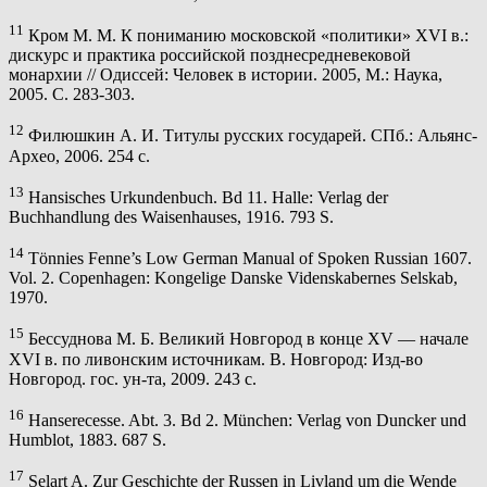
11
Кром М. М. К пониманию московской «политики» XVI в.:
дискурс и практика российской позднесредневековой
монархии // Одиссей: Человек в истории. 2005, М.: Наука,
2005. С. 283-303.
12
Филюшкин А. И. Титулы русских государей. СПб.: Альянс-
Архео, 2006. 254 c.
13
Hansisches Urkundenbuch. Bd 11. Halle: Verlag der
Buchhandlung des Waisenhauses, 1916. 793 S.
14
Tönnies Fenne’s Low German Manual of Spoken Russian 1607.
Vol. 2. Copenhagen: Kongelige Danske Videnskabernes Selskab,
1970.
15
Бессуднова М. Б. Великий Новгород в конце XV — начале
XVI в. по ливонским источникам. В. Новгород: Изд-во
Новгород. гос. ун-та, 2009. 243 с.
16
Hanserecesse. Abt. 3. Bd 2. München: Verlag von Duncker und
Humblot, 1883. 687 S.
17
Selart A. Zur Geschichte der Russen in Livland um die Wende