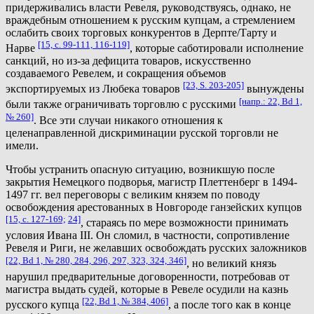
придерживались власти Ревеля, руководствуясь, однако, не
враждебным отношением к русским купцам, а стремлением
ослабить своих торговых конкурентов в Дерпте/Тарту и
[15, с. 99-111, 116-119]
Нарве
, которые саботировали исполнение
санкций, но из-за дефицита товаров, искусственно
создаваемого Ревелем, и сокращения объемов
[23, S. 203-205]
экспортируемых из Любека товаров
вынуждены
[напр.: 22, Bd 1,
были также ограничивать торговлю с русскими
№ 260]
. Все эти случаи никакого отношения к
целенаправленной дискриминации русской торговли не
имели.
Чтобы устранить опасную ситуацию, возникшую после
закрытия Немецкого подворья, магистр Плеттенберг в 1494-
1497 гг. вел переговоры с великим князем по поводу
освобождения арестованных в Новгороде ганзейских купцов
[15, с. 127-169;
24]
, стараясь по мере возможности принимать
условия Ивана III. Он сломил, в частности, сопротивление
Ревеля и Риги, не желавших освобождать русских заложников
[22, Bd 1, № 280, 284, 296, 297, 323, 324, 346]
, но великий князь
нарушил предварительные договоренности, потребовав от
магистра выдать судей, которые в Ревеле осудили на казнь
[22, Bd 1, № 384, 406]
русского купца
, а после того как в конце