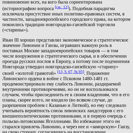
повиновение всех, на кого была сориентирована
[см.: 12]
(историографию вопроса
). Подобная парадигма
исключала присутствие иных политико-правовых систем, в
частности, западноевропейского городского права, на котором
покоились традиции новгородско-ганзейской торговли
(«старины»).
Иван III хорошо представлял экономическое и стратегическое
значение Ливонии и Ганзы, игравших важную роль в
поставках Москве западноевропейских товаров — в том
числе вооружения и стратегического сырья, и в обеспечении
проезда русских послов в Европу, а потому после подчинения
Новгорода утвердил новгородско-ганзейскую «старину»
[13, S. 67, № 95]
своей «золотой грамотой»
. Поражение
Ливонского ордена в войне с Псковом 1480-1481 гг.
продемонстрировало ему слабость Ливонии, раздираемой
внутренними противоречиями, но он не воспользовался
случаем, чтобы присоединить ее к своим владениям, что в его
планы, скорее всего, не входило (во всяком случае, до
разрешения проблем с Казанью и Литвой), но ему следовало
учитывать вероятность союза ливонских ландсгерров с его
внешнеполитическими противниками, и в первую очередь с
польско-литовскими Ягеллонами. Во избежание этого он
старался привлечь Ливонию, а через нее и «заморскую» Ганзу,
на свою сторону, согласившись на восстановление