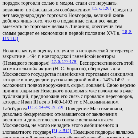
порядок торговли солью и медом, стали его нарушать,
[15, с. 126]
возможно, по фискальным соображениям
. Сведя на
нет международную торговлю Новгорода, великий князь
добился лишь того, что его подданные стали все чаще
выезжать по торговым делам в Ливонию, обеспечив тем
[18, S.
самым расцвет ее экономики в первой половине XVI в.
113-114]
.
Неоднозначную оценку получило в исторической литературе
закрытие в 1494 г. новгородской ганзейской конторы
[17, S. 177-179]
(Немецкого подворья)
. Бесперспективность этой
«сомнительной» акции (Н. С. Борисов), обернулась для
Московского государства ганзейскими торговыми санкциями,
которые в преддверии русско-шведской войны 1495-1497 гг.
осложнили подвоз вооружения, сырья, лошадей. Свою версию
причин закрытия Немецкого подворья я уже изложила в ряде
публикаций, предположив его связь с провалом переговоров,
которые Иван III вел в 1489-1493 гг. с Максимилианом
[15, с. 54-94;
19;
20]
Габсбургом
. Поведение Максимилиана,
довольно бесцеремонно отказавшегося от заключения
военного и династического союза с великим князем
Московским, не могло не задеть этого амбициозного и
[21, с. 512]
злопамятного государя
. Немецкое подворье являлось
единственной доступной ему «болевой точкой» империи, и