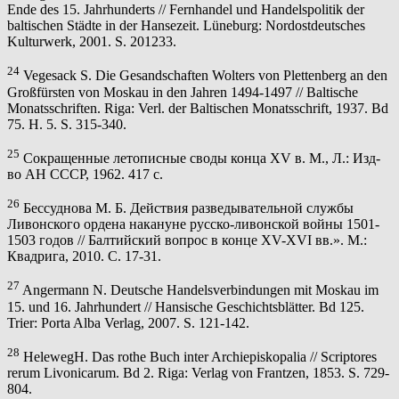
Ende des 15. Jahrhunderts // Fernhandel und Handelspolitik der
baltischen Städte in der Hansezeit. Lüneburg: Nordostdeutsches
Kulturwerk, 2001. S. 201233.
24
Vegesack S. Die Gesandschaften Wolters von Plettenberg an den
Großfürsten von Moskau in den Jahren 1494-1497 // Baltische
Monatsschriften. Riga: Verl. der Baltischen Monatsschrift, 1937. Bd
75. H. 5. S. 315-340.
25
Сокращенные летописные своды конца XV в. М., Л.: Изд-
во АН СССР, 1962. 417 с.
26
Бессуднова М. Б. Действия разведывательной службы
Ливонского ордена накануне русско-ливонской войны 1501-
1503 годов // Балтийский вопрос в конце XV-XVI вв.». М.:
Квадрига, 2010. С. 17-31.
27
Angermann N. Deutsche Handelsverbindungen mit Moskau im
15. und 16. Jahrhundert // Hansische Geschichtsblätter. Bd 125.
Trier: Porta Alba Verlag, 2007. S. 121-142.
28
HelewegH. Das rothe Buch inter Archiepiskopalia // Scriptores
rerum Livonicarum. Bd 2. Riga: Verlag von Frantzen, 1853. S. 729-
804.