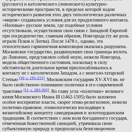
(русского) и католического (ливонского) культурно-
историческими пространств, в пределах которой ходом
исторического развития этих двух типологически различных
«миров» создавались условия для их продуктивного контакта.
«Низовые» русские земли, где подобные условия
отсутствовали, осуществляли свои связи с Западной Европой
при посредничестве, главным образом, Новгорода (ту же роль
играли Псков и Литва). После 1478 г., однако, эта
относительно гармоничная композиция оказалась разрушена.
Московское государство, раздвинувшее свои границы вплоть
до Ливонии, представляло собой иную, нежели Новгород,
модель общественного состояния, поскольку в силу
обстоятельств длительное время приспосабливалось к
контакту не с католическим Западом, а с монголо-татарской
[10, с. 191-211]
Степью
. Московским государям XV-XVI вв. не
было свойственно понимание политики в его современной
[11, с. 283-303]
трактовке
. Во главу угла «политики» великого
князя Московского Ивана III (1462-1505) было заложено
особое восприятие власти, скорее этико-религиозное, нежели
политико-правовое, этимологически восходящее к
византийскому концепту самодержавия и золотоордынским
традициям. В соответствии с ним воля богоданного государя,
отмеченная божественной санкцией, утрачивала свою
субъективную природу и предполагала безоговорочное