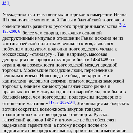
16,]
.
Убежденность отечественных историков в намерении Ивана
III покончить с монополией Ганзы в балтийской торговле и
[
5, с.
содействовать развитию русского предпринимательства
195-200;
6]
более чем спорна, поскольку основной
деструктивный импульс в отношении Ганзы исходил не из
«антиганзейской политики» великого князя, а являлся
побочным продуктом подгонки новгородского уклада к
московскому «стандарту». Так, например, массовая
депортация новгородских купцов и бояр в 14841489 гг.
ограничила возможности новгородской международной
торговли. Московские посадские люди, переселенные
великим князем в Новгород, не обладали крупными
капиталами, деловыми связями, опытом ведения заморской
торговли, знанием конъюктуры ганзейского рынка и
правовых основ международного товарообмена; они были в
большей мере, чем новгородцы, подвержены недоверию в
[17, S. 203-204]
отношении «латинян»
. Ликвидация же боярских
вотчин сократила возможность закупок товаров,
традиционных для новгородского экспорта. Русско-
ганзейский договор 1487 г. к тому же не был обеспечен
надежными гарантиями, а потому вскоре после его
подписания новгородские власти, произвольно изменившие