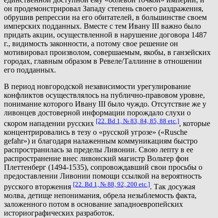
он продемонстрировал Западу степень своего раздражения,
обрушив репрессии на его обитателей, в большинстве своем
имперских подданных. Вместе с тем Ивану III важно было
придать акции, осуществленной в нарушение договора 1487
г., видимость законности, а потому свое решение он
мотивировал произволом, совершаемым, якобы, в ганзейских
городах, главным образом в Ревеле/Таллинне в отношении
его подданных.
В период новгородской независимости урегулирование
конфликтов осуществлялось на публично-правовом уровне,
понимание которого Ивану III было чуждо. Отсутствие же у
ливонцев достоверной информации порождало слухи о
[22. Bd 1, № 83, 84, 85, 88 etc.]
скором нападении русских
, которые
концентрировались в тезу о «русской угрозе» («Rusche
gefahr») и благодаря налаженным коммуникациям быстро
распространилась за пределы Ливонии. Свою лепту в ее
распространение внес ливонский магистр Вольтер фон
Плеттенберг (1494-1535), сопровождавший свои просьбы о
предоставлении Ливонии помощи ссылкой на вероятность
[22. Bd 1, № 88, 92, 200 etc.]
русского вторжения
. Так досужая
молва, детище непонимания, обрела незыблемость факта,
заложенного потом в основание западноевропейских
историографических разработок.