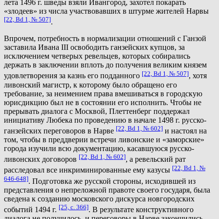
лета 1496 г. шведы взяли Ивангород, захотел покарать
«злодеев» из числа участвовавших в штурме жителей Нарвы
[22, Bd 1, № 507]
.
Впрочем, потребность в нормализации отношений с Ганзой
заставила Ивана III освободить ганзейских купцов, за
исключением четверых ревельцев, которых собирались
держать в заключении вплоть до получения великим князем
[22, Bd 1, № 507]
удовлетворения за казнь его подданного
, хотя
ливонский магистр, к которому было обращено его
требование, за неимением права вмешиваться в городскую
юрисдикцию был не в состоянии его исполнить. Чтобы не
прерывать диалога с Москвой, Плеттенберг поддержал
инициативу Любека по проведению в начале 1498 г. русско-
[22, Bd 1, № 602]
ганзейских переговоров в Нарве
и настоял на
том, чтобы в преддверии встречи ливонские и «заморские»
города изучили всю документацию, касавшуюся русско-
[22, Bd 1, № 602]
ливонских договоров
, а ревельский рат
[22, Bd 1, №
расследовал все инкриминированные ему казусы
646-648]
. Подготовка же русской стороны, исходившей из
представления о непреложной правоте своего государя, была
сведена к созданию московского дискурса новгородских
[25, с. 366]
событий 1494 г.
. В результате конструктивного
диалога не получилось, и переговоры в Нарве закончились