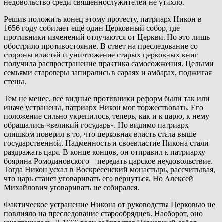
недовольство среди священнослужителей не утихло.
Решив положить конец этому протесту, патриарх Никон в
1656 году собирает ещё один Церковный собор, где
противники изменений отлучаются от Церкви. Но это лишь
обострило противостояние. В ответ на преследование со
стороны властей и уничтожение старых церковных книг
получила распространение практика самосожжения. Целыми
семьями староверы запирались в сараях и амбарах, поджигая
стены.
Тем не менее, все видные противники реформ были так или
иначе устранены, патриарх Никон мог торжествовать. Его
положение сильно укрепилось, теперь, как и к царю, к нему
обращались «великий государь». Но видимо патриарх
слишком поверил в то, что церковная власть стала выше
государственной. Надменность и своевластие Никона стали
раздражать царя. В конце концов, он отправил к патриарху
боярина Ромодановского – передать царское неудовольствие.
Тогда Никон уехал в Воскресенский монастырь, рассчитывая,
что царь станет уговаривать его вернуться. Но Алексей
Михайлович уговаривать не собирался.
Фактическое устранение Никона от руководства Церковью не
повлияло на преследование старообрядцев. Наоборот, оно