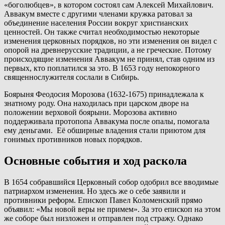
«боголюбцев», в котором состоял сам Алексей Михайлович.
Аввакум вместе с другими членами кружка ратовал за
объединение населения России вокруг христианских
ценностей. Он также считал необходимостью некоторые
изменения церковных порядков, но эти изменения он видел с
опорой на древнерусские традиции, а не греческие. Потому
происходящие изменения Аввакум не принял, став одним из
первых, кто поплатился за это. В 1653 году непокорного
священнослужителя сослали в Сибирь.
Боярыня Феодосия Морозова (1632-1675) принадлежала к
знатному роду. Она находилась при царском дворе на
положении верховой боярыни. Морозова активно
поддерживала протопопа Аввакума после опалы, помогала
ему деньгами. Её обширные владения стали приютом для
гонимых противников новых порядков.
Основные события и ход раскола
В 1654 собравшийся Церковный собор одобрил все вводимые
патриархом изменения. Но здесь же о себе заявили и
противники реформ. Епископ Павел Коломенский прямо
объявил: «Мы новой веры не примем». За это епископ на этом
же соборе был низложен и отправлен под стражу. Однако