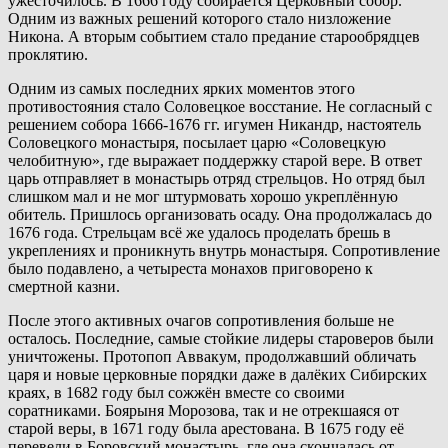
ужесточилось. В 1666 году собирается Церковный собор.
Одним из важных решений которого стало низложение
Никона. А вторым событием стало предание старообрядцев
проклятию.
Одним из самых последних ярких моментов этого
противостояния стало Соловецкое восстание. Не согласный с
решением собора 1666-1676 гг. игумен Никандр, настоятель
Соловецкого монастыря, посылает царю «Соловецкую
челобитную», где выражает поддержку старой вере. В ответ
царь отправляет в монастырь отряд стрельцов. Но отряд был
слишком мал и не мог штурмовать хорошо укреплённую
обитель. Пришлось организовать осаду. Она продолжалась до
1676 года. Стрельцам всё же удалось проделать брешь в
укреплениях и проникнуть внутрь монастыря. Сопротивление
было подавлено, а четыреста монахов приговорено к
смертной казни.
После этого активных очагов сопротивления больше не
осталось. Последние, самые стойкие лидеры староверов были
уничтожены. Протопоп Аввакум, продолжавший обличать
царя и новые церковные порядки даже в далёких Сибирских
краях, в 1682 году был сожжён вместе со своими
соратниками. Боярыня Морозова, так и не отрекшаяся от
старой веры, в 1671 году была арестована. В 1675 году её
перевели в Боровский монастырь, где она скончалась от