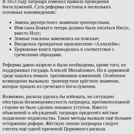
В 1653 году патриарх изменил правила проведения
богослужений. Суть реформы состояла в нескольких
основных нововведениях:
Замена двуперстного знамения троеперстным;
Имя сына Божьего теперь должно было писаться Иисус,
вместо Исус;
Земные поклоны заменялись на поясные;
Вводилось троекратное произнесение «Аллилуйя»;
Церковные книги приводились в соответствие с
греческими образцами.
Реформы давно назрели и были необходимы, кроме того, их
поддерживал государь Алексей Михайлович. Но в церковной
среде нашлось немало противников изменений. Особенное
возмущение вызывало троеперстное крёстное знамение,
которое пришло из греческого богослужения.
Возможно, раскола удалось бы избежать, но ситуацию
обострила бескомпромиссность патриарха, противоположной
стороне не было сделано никаких уступок. Вместо
объяснений и обсуждений, патриарх предпочёл жёсткое
подавление недовольства. Такие методы вызвали ещё большее
отторжение реформ. Жёсткую линию патриарха следует
считать ещё одной причиной Церковного раскола.