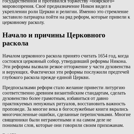
государственной и противился торжеству «боярского»
мировоззрения. Своё предназначение Никон видел в
укреплении роли Церкви и религии. Именно это стремление
заставило патриарха пойти на ряд реформ, которые привели к
церковному расколу.
Начало и причины Церковного
раскола
Началом церковного раскола принято считать 1654 год, когда
состоялся церковный собор, утвердивший реформы Никона.
Эти реформы вызвали резкое отторжение у части духовенства
и верующих. Фактически эти реформы послужили предтечей
глубокого раскола прежде единой Церкви.
Предпосылками реформ стало желание привести литургию
соответственно древним византийским стандартам, сделать
духовенство более грамотным, избавиться от давно
практикуемых ненужных ритуалов, восстановить важность
проповеди. За многие века в богослужебные книги вкрались
многочисленные ошибки, сделанные переписчиками. Многие
священники были неграмотными и на самом деле не
понимали слов, которые они говорили своим прихожанам.