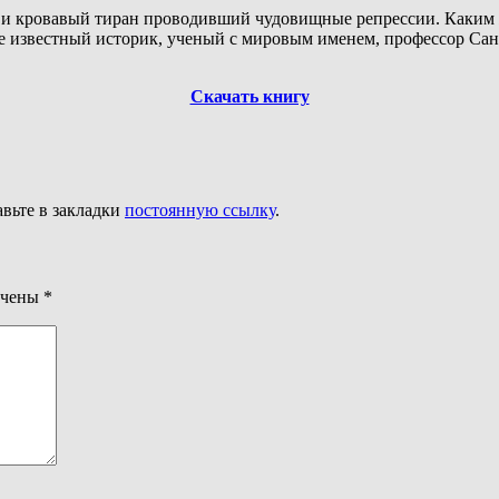
и кровавый тиран проводивший чудовищные репрессии. Каким ж
е известный историк, ученый с мировым именем, профессор Санк
Скачать книгу
авьте в закладки
постоянную ссылку
.
ечены
*