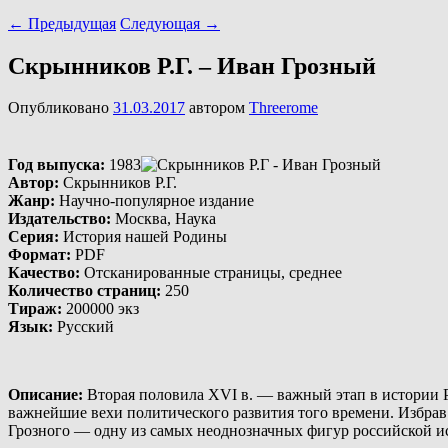
←
Предыдущая
Следующая
→
Скрынников Р.Г. – Иван Грозный
Опубликовано
31.03.2017
автором
Threerome
Год выпуска
:
1983
Автор
:
Скрынников Р.Г.
Жанр
:
Научно-популярное издание
Издательство
:
Москва, Наука
Серия
:
История нашей Родины
Формат
:
PDF
Качество
:
Отсканированные страницы, среднее
Количество страниц
:
250
Тираж
:
200000 экз
Язык
:
Русский
Описание
:
Вторая половила XVI в. — важный этап в истории Р
важнейшие вехи политического развития того времени. Избрав
Грозного — одну из самых неоднозначных фигур российской и