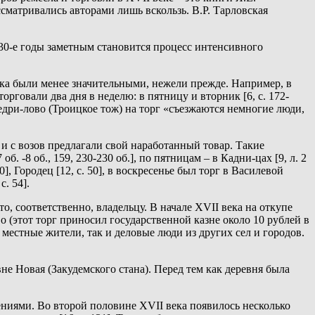
ссматривались авторами лишь вскользь. В.Р. Тарловская
-30-е годы заметным становится процесс интенсивного
ека были менее значительными, нежели прежде. Например, в
рговали два дня в неделю: в пятницу и вторник [6, с. 172-
Редри-лово (Троицкое тож) на торг «съезжаются немногие люди,
 и с возов предлагали свой наработанный товар. Такие
-8 об., 159, 230-230 об.], по пятницам – в Кадни-цах [9, л. 2
90], Городец [12, с. 50], в воскресенье был торг в Василевой
с. 54].
о, соответственно, владельцу. В начале XVII века на откупе
 (этот торг приносил государственной казне около 10 рублей в
к местные жители, так и деловые люди из других сел и городов.
е Новая (Закудемского стана). Перед тем как деревня была
ениями. Во второй половине XVII века появилось несколько