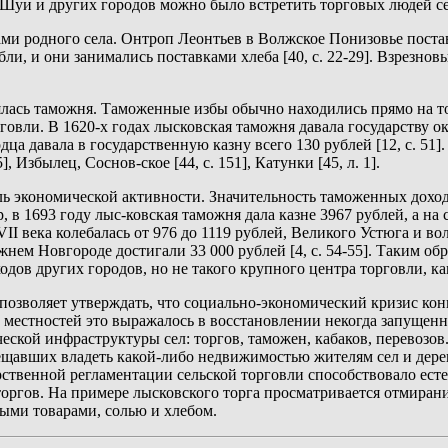
 Шуи и других городов можно было встретить торговых людей се
лами родного села. Онтроп Леонтьев в Волжское Понизовье поста
и, и они занимались поставками хлеба [40, с. 22-29]. Взрезнов
сь таможня. Таможенные избы обычно находились прямо на торгов
овли. В 1620-х годах лысковская таможня давала государству око
одца давала в государственную казну всего 130 рублей [12, с. 5
 Избылец, Соснов-ское [44, с. 151], Катунки [45, л. 1].
ь экономической активности. Значительность таможенных доход
в 1693 году лыс-ковская таможня дала казне 3967 рублей, а на с
 века колебалась от 976 до 1119 рублей, Великого Устюга и вол
Нижнем Новгороде достигали 33 000 рублей [4, с. 54-55]. Таким
дов других городов, но не такого крупного центра торговли, 
позволяет утверждать, что социально-экономический кризис кон
ых местностей это выражалось в восстановлении некогда запуще
еской инфраструктуры сел: торгов, таможен, кабаков, перевозов
ещавших владеть какой-либо недвижимостью жителям сел и дерев
арственной регламентации сельской торговли способствовало ес
оргов. На примере лысковского торга просматривается отмиран
ными товарами, солью и хлебом.