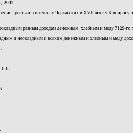
, 2005.
ение крестьян в вотчинах Черкасских в XVII веке // К вопросу
окладным разным доходам денежным, хлебным и меду 7129-го год
ладным и неокладным и всяким денежным и хлебным и меду дохо
.
. II.
.
6.
.