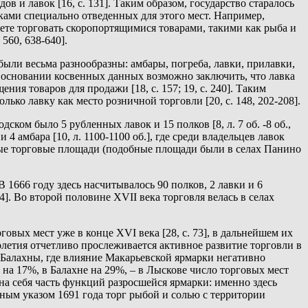
 и лавок [16, с. 131]. Таким образом, государство старалось
ами специально отведенных для этого мест. Например,
прете торговать скоропортящимися товарами, такими как рыба и
560, 638-640].
ыли весьма разнообразны: амбары, погреба, лавки, прилавки,
 основании косвенных данных возможно заключить, что лавка
ия товаров для продажи [18, с. 157; 19, с. 240]. Таким
ко лавку как место розничной торговли [20, с. 148, 202-208].
ком было 5 рубленных лавок и 15 полков [8, л. 7 об. -8 об.,
и 4 амбара [10, л. 1100-1100 об.], где среди владельцев лавок
ные торговые площади (подобные площади были в селах Панино
 1666 году здесь насчитывалось 90 полков, 2 лавки и 6
44]. Во второй половине XVII века торговля велась в селах
вых мест уже в конце XVI века [28, с. 73], в дальнейшем их
олетия отчетливо прослеживается активное развитие торговли в
 Балахны, где влияние Макарьевской ярмарки негативно
 на 17%, в Балахне на 29%, – в Лыскове число торговых мест
на себя часть функций разросшейся ярмарки: именно здесь
нным указом 1691 года торг рыбой и солью с территории