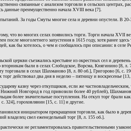
едственно связанные с анализом торговли в сельских центрах, ра
сь данные преимущественно начала XVIII века [7].
спытаний. За годы Смуты многие села и деревни опустели. В 20
му, что во многих селах появились торги. Торги начала XVII в
после многолетнего запустения в 1615 году, хотя ранее здесь то
дей, как бы хотелось, о чем и сообщалось при описании: в селе 
льской церкви съезжались крестьяне из окрестных сел и деревень
никам были в селах Слободское, Ворсма, Княгинино [8, л. 7 об. 
оту торговали в селах Шахманово [8, л. 80 об.], Григорово [6, с. 1
ах торг действовал два дня в неделю – пятницу и воскресенье [13, 
удареву казну через откупщиков, если же частновладельческим, т
 в Нижний Новгород в год привозили более 40 рублей), Шахманово
адельцам более значительные поступления. На откуп торг брали ка
. 324], гороховлянин [15, с. 11] и другие.
тановился инициатором прекращения торговли, как было в деревн
 владелец свел еженедельный торг [8, л. 155 об.].
 практически не регламентировалась правительственными узакон