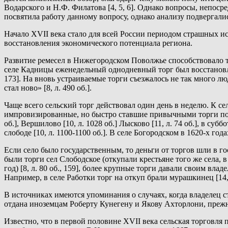
Водарского и Н.Ф. Филатова [4, 5, 6]. Однако вопросы, непоср
посвятила работу данному вопросу, однако анализу подвергали
Начало XVII века стало для всей России периодом страшных и
восстановления экономического потенциала региона.
Развитие ремесел в Нижегородском Поволжье способствовало то
селе Кадницы еженедельный однодневный торг был восстановлен 
173]. На вновь устраиваемые торги съезжалось не так много лю
стал ново» [8, л. 490 об.].
Чаще всего сельский торг действовал один день в неделю. К се
импровизированные, но быстро ставшие привычными торги по втор
об.], Вершилово [10, л. 1028 об.] Лысково [11, л. 74 об.], в субб
слободе [10, л. 1100-1100 об.]. В селе Богородском в 1620-х год
Если село было государственным, то деньги от торгов шли в гос
были торги сел Слободское (откупали крестьяне того же села,
год) [8, л. 80 об., 159], более крупные торги давали своим вл
Например, в селе Работки торг на откуп брали мурашкинец [14, с
В источниках имеются упоминания о случаях, когда владелец с
отдана иноземцам Роберту Кунегену и Якову Ахторлони, прежний
Известно, что в первой половине XVII века сельская торговля