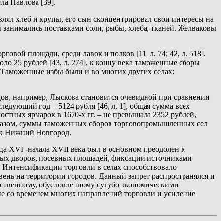
ла Павлова [39].
влял хлеб и крупы, его сын сконцентрировал свои интересы на
ы занимались поставками соли, рыбы, хлеба, тканей. Желваковы
ой площади, среди лавок и полков [11, л. 74; 42, л. 518].
ло 25 рублей [43, л. 274], к концу века таможенные сборы
1]. Таможенные избы были и во многих других селах:
ов, например, Лыскова становится очевидной при сравнении
ледующий год – 5124 рубля [46, л. 1], общая сумма всех
остных ярмарок в 1670-х гг. – не превышала 2352 рублей,
 образом, суммы таможенных сборов торговопромышленных сел
как Нижний Новгород.
ца XVI -начала XVII века был в основном преодолен к
нных дворов, посевных площадей, фиксации источниками
. Интенсификации торговли в селах способствовало
ень на территории городов. Данный запрет распространялся и
тественному, обусловленному сугубо экономическими
ие со временем многих направлений торговли и усиление