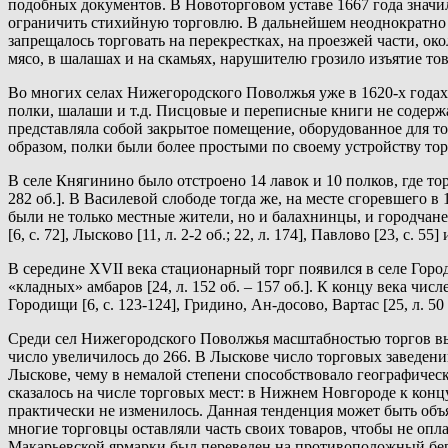
подобных документов. В Новоторговом уставе 1667 года значилс
ограничить стихийную торговлю. В дальнейшем неоднократно 
запрещалось торговать на перекрестках, на проезжей части, ок
мясо, в шалашах и на скамьях, нарушителю грозило изъятие товар
Во многих селах Нижегородского Поволжья уже в 1620-х годах 
полки, шалаши и т.д. Писцовые и переписные книги не содерж
представляла собой закрытое помещение, оборудованное для тор
образом, полки были более простыми по своему устройству тор
В селе Княгинино было отстроено 14 лавок и 10 полков, где тор
282 об.]. В Василевой слободе тогда же, на месте сгоревшего в 16
были не только местные жители, но и балахнинцы, и городча
[6, с. 72], Лысково [11, л. 2-2 об.; 22, л. 174], Павлово [23, с. 55] и
В середине XVII века стационарный торг появился в селе Город
«кладных» амбаров [24, л. 152 об. – 157 об.]. К концу века чис
Городищи [6, с. 123-124], Гридино, Ан-досово, Вартас [25, л. 50 об
Среди сел Нижегородского Поволжья масштабностью торгов выде
число увеличилось до 266. В Лыскове число торговых заведени
Лыскове, чему в немалой степени способствовало географичес
сказалось на числе торговых мест: в Нижнем Новгороде к конц
практически не изменилось. Данная тенденция может быть объя
многие торговцы оставляли часть своих товаров, чтобы не опл
Макарьевской ярмарки был переведен на противоположный берег