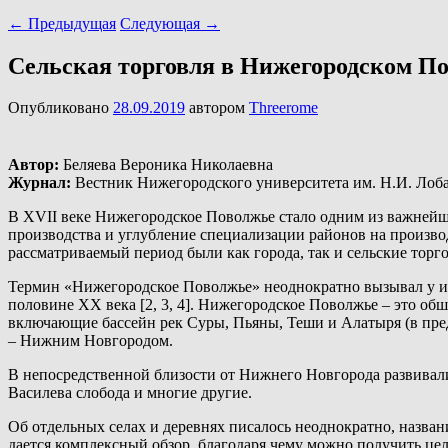
←
Предыдущая
Следующая
→
Сельская торговля в Нижегородском По
Опубликовано
28.09.2019
автором
Threerome
Автор:
Беляева Вероника Николаевна
Журнал:
Вестник Нижегородского университета им. Н.И. Лоба
В XVII веке Нижегородское Поволжье стало одним из важнейши
производства и углубление специализации районов на произво
рассматриваемый период были как города, так и сельские торг
Термин «Нижегородское Поволжье» неоднократно вызывал у исс
половине XX века [2, 3, 4]. Нижегородское Поволжье – это обш
включающие бассейн рек Суры, Пьяны, Теши и Алатыря (в пре
– Нижним Новгородом.
В непосредственной близости от Нижнего Новгорода развивали
Василева слобода и многие другие.
Об отдельных селах и деревнях писалось неоднократно, назван
дается комплексный обзор, благодаря чему можно получить цел