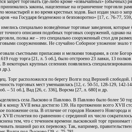
я запрет торговать где-либо кроме «извычайных» (обычных) рядов
принимались законы, нацеленные на ограничение торговли рамк
оло монастырей и во время крестных ходов. Был издан указ о за
ов «на Государя безденежно и безповоротно» [17, с. 76-77, 559, 
имелись специально возведённые торговые заведения, которые б
ат точного описания подобных торговых сооружений, однако на
говли, полка же – это специально сооруженный стол для размещен
говыми сооружениями. Не случайно Соборное уложение знало толь
говали съестными припасами и мелкими товарами, в селе Богородс
19 году торга [21, л. 5 об.], было отстроено 23 лавки, 13 полков 
не. В некоторых крупных селениях появлялись специализирован
 др.).
ец. Торг расположился по берегу Волги под Верхней слободой. В
ленность торговых мест уменьшилась [12, с. 50-51, 128-129, 142-1
. – 51 об.], Вад [26, с. 336], Ворсма [27, л. 680] и др.
лялись села Лысково и Павлово. В Павлово было более 50 торго
й к концу XVII века достигло 139. На протяжении всего XVII ст
кое положение села. В отличие от городов Нижнего Новгорода и
у XVII столетия по сравнению с серединой их число сократилось
снена тем, что с течением времени лысковский торг принимает 
ачивать лишний раз их перевозку. Так, например, правительстве
 Волги под Лысково [29, с. 75-78].