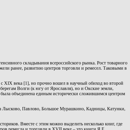
енсивного складывания всероссийского рынка. Рост товарного
жели ранее, развитию центров торговли и ремесел. Таковыми в
 XIX века [1], но прочно вошел в научный обиход во второй
берегам Волги (к югу от Ярославля), но и Окские земли,
я была объединена единым исторически сложившимся центром
ла Лысково, Павлово, Большое Мурашкино, Кадницы, Катунки,
сториков. Вместе с этим можно выделить несколько книг, где
ов ремесла и торговли в XVII веке – это книги Я.Е.