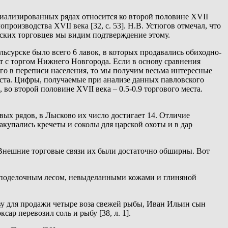
ециализированных рядах относится ко второй половине XVII
производства XVII века [32, с. 53]. Н.В. Устюгов отмечал, что
льских торговцев мы видим подтверждение этому.
льсурске было всего 6 лавок, в которых продавались обиходно-
ст с торгом Нижнего Новгорода. Если в основу сравнения
го в переписи населения, то мы получим весьма интересные
места. Цифры, получаемые при анализе данных павловского
 во второй половине XVII века – 0.5-0.9 торгового места.
вых рядов, в Лысково их число достигает 14. Отличие
акупались кречеты и соколы для царской охоты и в дар
 Внешние торговые связи их были достаточно обширны. Вот
и поделочным лесом, невыделанными кожами и глиняной
кву для продажи четыре воза свежей рыбы, Иван Ильин сын
сар перевозил соль и рыбу [38, л. 1].