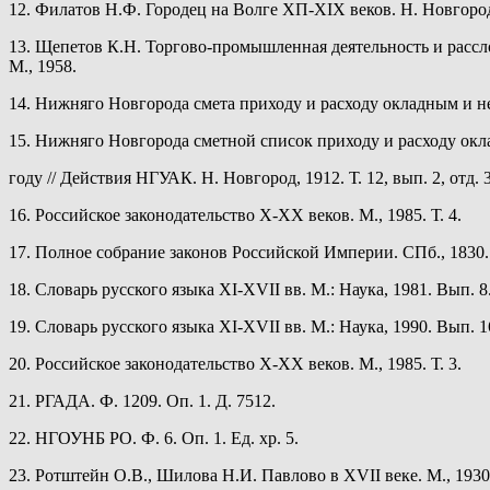
12. Филатов Н.Ф. Городец на Волге XП-XIX веков. Н. Новгород
13. Щепетов К.Н. Торгово-промышленная деятельность и рассло
М., 1958.
14. Нижняго Новгорода смета приходу и расходу окладным и не
15. Нижняго Новгорода сметной список приходу и расходу ок
году // Действия НГУАК. Н. Новгород, 1912. Т. 12, вып. 2, отд. 3
16. Российское законодательство Х-ХХ веков. М., 1985. Т. 4.
17. Полное собрание законов Российской Империи. СПб., 1830. Т
18. Словарь русского языка XI-XVII вв. М.: Наука, 1981. Вып. 8
19. Словарь русского языка XI-XVII вв. М.: Наука, 1990. Вып. 1
20. Российское законодательство Х-ХХ веков. М., 1985. Т. 3.
21. РГАДА. Ф. 1209. Оп. 1. Д. 7512.
22. НГОУНБ РО. Ф. 6. Оп. 1. Ед. хр. 5.
23. Ротштейн О.В., Шилова Н.И. Павлово в XVII веке. М., 1930