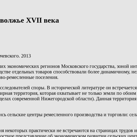
волжье XVII века
чевского. 2013
х экономических регионов Московского государства, зоной инт
дстве отдельных товаров способствовали более динамичному, не
ово-ремесленные поселения.
ледователей споры. В исторической литературе он встречается с
ирная территория, которая охватывает не только земли по обоим 
делах современной Нижегородской области). Данная территори
сь сельские центры ремесленного производства и торговли: се
ия некоторых практически не встречаются на страницах трудов и
остное представление об экономическом развитии сельских центр