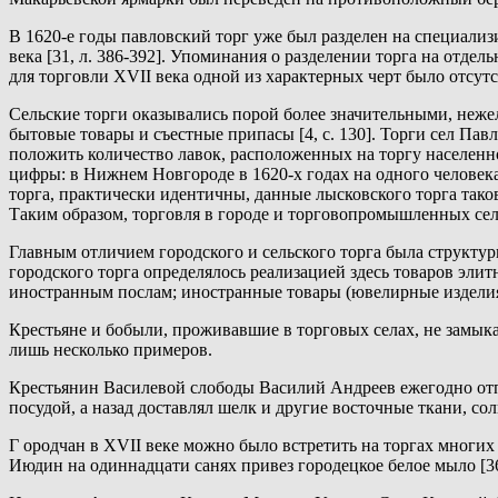
В 1620-е годы павловский торг уже был разделен на специализ
века [31, л. 386-392]. Упоминания о разделении торга на отдел
для торговли XVII века одной из характерных черт было отсутс
Сельские торги оказывались порой более значительными, нежели
бытовые товары и съестные припасы [4, с. 130]. Торги сел Па
положить количество лавок, расположенных на торгу населенн
цифры: в Нижнем Новгороде в 1620-х годах на одного человека
торга, практически идентичны, данные лысковского торга таковы
Таким образом, торговля в городе и торговопромышленных сел
Главным отличием городского и сельского торга была структур
городского торга определялось реализацией здесь товаров эли
иностранным послам; иностранные товары (ювелирные изделия, 
Крестьяне и бобыли, проживавшие в торговых селах, не замык
лишь несколько примеров.
Крестьянин Василевой слободы Василий Андреев ежегодно отп
посудой, а назад доставлял шелк и другие восточные ткани, соль
Г ородчан в XVII веке можно было встретить на торгах многи
Июдин на одиннадцати санях привез городецкое белое мыло [36, л.