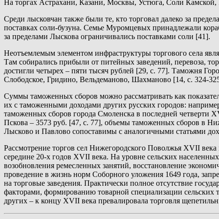
На торгах Астрахани, Казани, Москвы, Устюга, Соли Камской,
Среди лысковчан также были те, кто торговал далеко за преде
поставках соли-бузуна. Семье Муромцевых принадлежали корабл
за пределами Лыскова ограничивались поставками соли [41].
Неотъемлемым элементом инфраструктуры торгового села являла
Там собирались прибыли от питейных заведений, перевоза, торг
достигли четырех – пяти тысяч рублей [29, с. 77]. Таможня Гор
Слободское, Гридино, Вельдеманово, Шахманово [14, с. 324-325],
Суммы таможенных сборов можно рассматривать как показател
их с таможенными доходами других русских городов: например, 
таможенных сборов города Смоленска в последней четверти XVII
Пскова – 3573 руб. [47, с. 77], объемы таможенных сборов в 
Лысково и Павлово сопоставимы с аналогичными статьями дохо
Рассмотрение торгов сел Нижегородского Поволжья XVII века 
середине 20-х годов XVII века. На уровне сельских населенн
возобновления ремесленных занятий, восстановление экономич
проведение в жизнь норм Соборного уложения 1649 года, запр
на торговые заведения. Практически полное отсутствие госуд
факторами, формированию товарной специализации сельских т
других – к концу XVII века превалировала торговля щепетиль