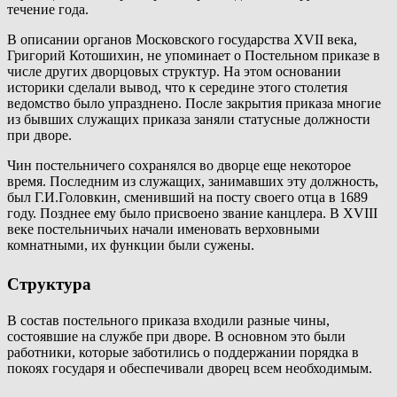
течение года.
В описании органов Московского государства XVII века,
Григорий Котошихин, не упоминает о Постельном приказе в
числе других дворцовых структур. На этом основании
историки сделали вывод, что к середине этого столетия
ведомство было упразднено. После закрытия приказа многие
из бывших служащих приказа заняли статусные должности
при дворе.
Чин постельничего сохранялся во дворце еще некоторое
время. Последним из служащих, занимавших эту должность,
был Г.И.Головкин, сменивший на посту своего отца в 1689
году. Позднее ему было присвоено звание канцлера. В XVIII
веке постельничьих начали именовать верховными
комнатными, их функции были сужены.
Структура
В состав постельного приказа входили разные чины,
состоявшие на службе при дворе. В основном это были
работники, которые заботились о поддержании порядка в
покоях государя и обеспечивали дворец всем необходимым.