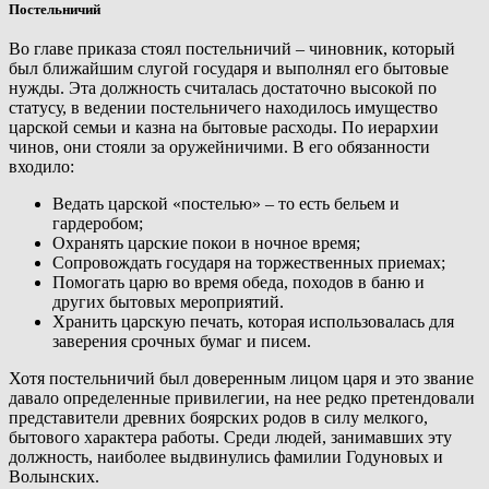
Постельничий
Во главе приказа стоял постельничий – чиновник, который
был ближайшим слугой государя и выполнял его бытовые
нужды. Эта должность считалась достаточно высокой по
статусу, в ведении постельничего находилось имущество
царской семьи и казна на бытовые расходы. По иерархии
чинов, они стояли за оружейничими. В его обязанности
входило:
Ведать царской «постелью» – то есть бельем и
гардеробом;
Охранять царские покои в ночное время;
Сопровождать государя на торжественных приемах;
Помогать царю во время обеда, походов в баню и
других бытовых мероприятий.
Хранить царскую печать, которая использовалась для
заверения срочных бумаг и писем.
Хотя постельничий был доверенным лицом царя и это звание
давало определенные привилегии, на нее редко претендовали
представители древних боярских родов в силу мелкого,
бытового характера работы. Среди людей, занимавших эту
должность, наиболее выдвинулись фамилии Годуновых и
Волынских.