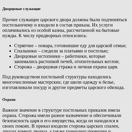
Дворцовые служащие
Прочие служащие царского двора должны были подчиняться
постельничему и входили в состав приказа. Их услуги
оплачивались из особой казны, рассчитанной на бытовые
нужды. К числу придворных относились:
Стряпчие – повара, готовившие еду для царской семьи;
Спальники – следили за платьями и постелью;
Дворцовые истопники – работники, которые
занимались растопкой печей, отопительных котлов;
Сторожа – дворцовая стража и личная охрана царя.
Под руководством постельной структуры находились
многочисленные мастерские, где шили одежду и белье,
изготавливали посуду и другие предметы царского обихода.
Охрана
Важное значение в структуре постельных приказов имела
охрана. Сторожа имели разное назначение и обеспечивали
безопасность царя и его имущества, когда он находился в
своих покоях. В приказ входили сторожа царских спален,
других комнат дворца, а также хранилищ провизии и