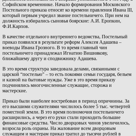
Софийском временнике. Начало формирования Московского
Постельного приказа относят ко времени правления Ивана III,
который первым учредил звание постельничего. При нем на
должность избирались сыновья боярские: А.И. Еропкин,
Ф.И.Карпов.
В качестве отдельного внутреннего ведомства, Постельный
приказ появился в результате реформ Алексея Адашева –
воеводы Ивана Грозного. В то время главный чин
постельничего принадлежал Игнатию Вишнякову,
ближайшему другу и сподвижнику Адашева.
В это время структура заведовала делами, связанными с
царской “постелью” – то есть покоями семьи государя, бельем
и казной на бытовые нужды. Уже в это время приказу
подчинялись многочисленные служащие, сторожа и
мастерские.
Приказ были наиболее востребован в период опричнины. За
его высшими служителями числилось более 5 тыс. четвертей
поместной земли. В это время полномочия постельничего
расширились, а через его руки стали проходить большие
финансовые средства. Число дворцовых чинов увеличилось,
возросла роль охраны. На жалование всем дворцовым
служащим и мастерам приказ тратил до тысячи рублей в