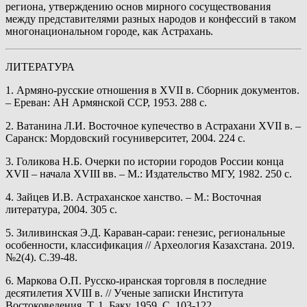
региона, утверждению основ мирного сосуществования
между представителями разных народов и конфессий в таком
многонациональном городе, как Астрахань.
ЛИТЕРАТУРА
1. Армяно-русские отношения в XVII в. Сборник документов.
– Ереван: АН Армянской ССР, 1953. 288 с.
2. Ватанина Л.И. Восточное купечество в Астрахани XVII в. –
Саранск: Мордовский госуниверситет, 2004. 224 с.
3. Голикова Н.Б. Очерки по истории городов России конца
XVII – начала XVIII вв. – М.: Издательство МГУ, 1982. 250 с.
4. Зайцев И.В. Астраханское ханство. – М.: Восточная
литература, 2004. 305 с.
5. Зиливинская Э.Д. Караван-сараи: генезис, региональные
особенности, классификация // Археология Казахстана. 2019.
№2(4). С.39-48.
6. Маркова О.П. Русско-иранская торговля в последние
десятилетия XVIII в. // Ученые записки Института
Востоковедения. Т. 1. Баку, 1959. С. 103-122.