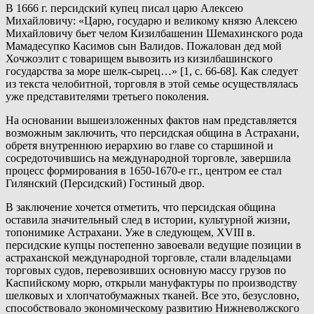
В 1666 г. персидский купец писал царю Алексею
Михайловичу: «Царю, государю и великому князю Алексею
Михайловичу бьет челом Кизилбашенин Шемахинского рода
Мамадесупко Касимов сын Валидов. Пожалован дед мой
Хочжоэлит с товарищем вывозить из кизилбашинского
государства за море шелк-сырец…» [1, с. 66-68]. Как следует
из текста челобитной, торговля в этой семье осуществлялась
уже представителями третьего поколения.
На основании вышеизложенных фактов нам представляется
возможным заключить, что персидская община в Астрахани,
обретя внутреннюю иерархию во главе со старшиной и
сосредоточившись на международной торговле, завершила
процесс формирования в 1650-1670-е гг., центром ее стал
Гилянский (Персидский) Гостиный двор.
В заключение хочется отметить, что персидская община
оставила значительный след в истории, культурной жизни,
топонимике Астрахани. Уже в следующем, XVIII в.
персидские купцы постепенно завоевали ведущие позиции в
астраханской международной торговле, стали владельцами
торговых судов, перевозивших основную массу грузов по
Каспийскому морю, открыли мануфактуры по производству
шелковых и хлопчатобумажных тканей. Все это, безусловно,
способствовало экономическому развитию Нижневолжского