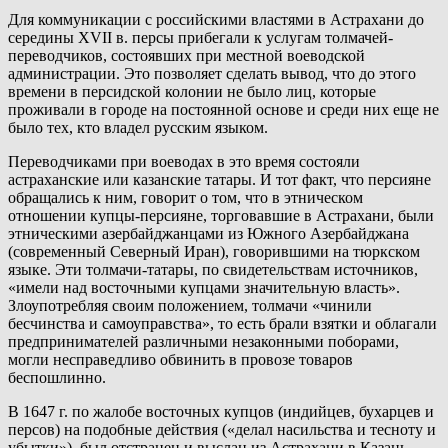
Для коммуникации с российскими властями в Астрахани до
середины XVII в. персы прибегали к услугам толмачей-
переводчиков, состоявших при местной воеводской
администрации. Это позволяет сделать вывод, что до этого
времени в персидской колонии не было лиц, которые
проживали в городе на постоянной основе и среди них еще не
было тех, кто владел русским языком.
Переводчиками при воеводах в это время состояли
астраханские или казанские татары. И тот факт, что персияне
обращались к ним, говорит о том, что в этническом
отношении купцы-персияне, торговавшие в Астрахани, были
этническими азербайджанцами из Южного Азербайджана
(современный Северный Иран), говорившими на тюркском
языке. Эти толмачи-татары, по свидетельствам источников,
«имели над восточными купцами значительную власть».
Злоупотребляя своим положением, толмачи «чинили
бесчинства и самоуправства», то есть брали взятки и облагали
предпринимателей различными незаконными поборами,
могли несправедливо обвинить в провозе товаров
беспошлинно.
В 1647 г. по жалобе восточных купцов (индийцев, бухарцев и
персов) на подобные действия («делал насильства и тесноту и
убытки»), был отстранен и выслан из Астрахани в Казань