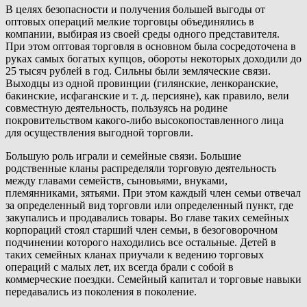
В целях безопасности и получения большей выгоды от
оптовых операций мелкие торговцы объединялись в
компании, выбирая из своей среды одного представителя.
При этом оптовая торговля в основном была сосредоточена в
руках самых богатых купцов, обороты некоторых доходили до
25 тысяч рублей в год. Сильны были земляческие связи.
Выходцы из одной провинции (гилянские, ленкоранские,
бакинские, исфаганские и т. д. персияне), как правило, вели
совместную деятельность, пользуясь на родине
покровительством какого-либо высокопоставленного лица
для осуществления выгодной торговли.
Большую роль играли и семейные связи. Большие
родственные кланы распределяли торговую деятельность
между главами семейств, сыновьями, внуками,
племянниками, зятьями. При этом каждый член семьи отвечал
за определенный вид торговли или определенный пункт, где
закупались и продавались товары. Во главе таких семейных
корпораций стоял старший член семьи, в безоговорочном
подчинении которого находились все остальные. Детей в
таких семейных кланах приучали к ведению торговых
операций с малых лет, их всегда брали с собой в
коммерческие поездки. Семейный капитал и торговые навыки
передавались из поколения в поколение.