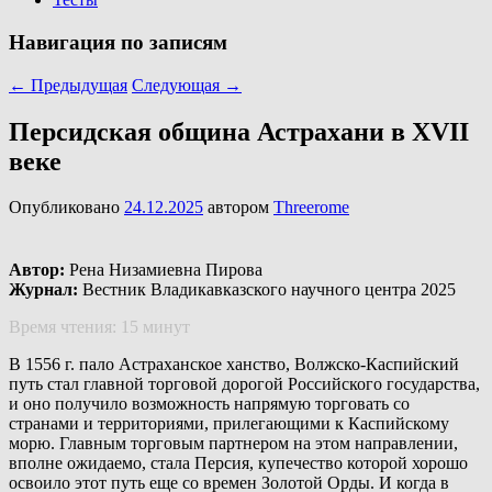
Навигация по записям
←
Предыдущая
Следующая
→
Персидская община Астрахани в XVII
веке
Опубликовано
24.12.2025
автором
Threerome
Автор:
Рена Низамиевна Пирова
Журнал:
Вестник Владикавказского научного центра 2025
Время чтения: 15 минут
В 1556 г. пало Астраханское ханство, Волжско-Каспийский
путь стал главной торговой дорогой Российского государства,
и оно получило возможность напрямую торговать со
странами и территориями, прилегающими к Каспийскому
морю. Главным торговым партнером на этом направлении,
вполне ожидаемо, стала Персия, купечество которой хорошо
освоило этот путь еще со времен Золотой Орды. И когда в