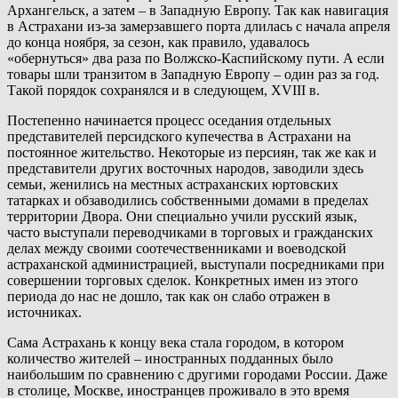
Архангельск, а затем – в Западную Европу. Так как навигация
в Астрахани из-за замерзавшего порта длилась с начала апреля
до конца ноября, за сезон, как правило, удавалось
«обернуться» два раза по Волжско-Каспийскому пути. А если
товары шли транзитом в Западную Европу – один раз за год.
Такой порядок сохранялся и в следующем, XVIII в.
Постепенно начинается процесс оседания отдельных
представителей персидского купечества в Астрахани на
постоянное жительство. Некоторые из персиян, так же как и
представители других восточных народов, заводили здесь
семьи, женились на местных астраханских юртовских
татарках и обзаводились собственными домами в пределах
территории Двора. Они специально учили русский язык,
часто выступали переводчиками в торговых и гражданских
делах между своими соотечественниками и воеводской
астраханской администрацией, выступали посредниками при
совершении торговых сделок. Конкретных имен из этого
периода до нас не дошло, так как он слабо отражен в
источниках.
Сама Астрахань к концу века стала городом, в котором
количество жителей – иностранных подданных было
наибольшим по сравнению с другими городами России. Даже
в столице, Москве, иностранцев проживало в это время