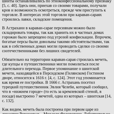
шииты останавливались по этноконфессиональному признаку
[5, с. 40]. Здесь они, приехав со своими товарами, получали
кров и возможность осмотреться, прежде чем приступить к
торговле. В интересах этой торговли при караван-сараях
строились лавки, складские помещения.
В Астрахани в караван-сарае персиянам можно было
складировать товары, так как хранить их в частных домах
горожан было запрещено под угрозой конфискации. Впрочем,
богатые персы были довольны такими обстоятельствами, так
как в собственных домах могли проводить сделки со своими
соотечественниками без лишних свидетелей.
Обязательно на территории караван-сарая строилась мечеть,
где купцы и путешественники могли помолиться после
длительного перехода. Первое упоминание о шиитской
мечети, находящейся в Персидском (Гилянском) Гостином
дворе, относится к 1616 г. [4, с. 124]. Этот год упоминается
как время ее постройки. В 1666 г. Астрахань посетил
турецкий путешественник Эвлия Челеби, который сообщил,
что в «нижнем городе» (то есть за кремлевской стеной, в
посаде) выстроено 7 мечетей, одна из которых – шиитская [14,
с. 132].
Как видим, мечеть была построена при первом царе из
династии Романовых – Михаиле Федоровиче. Действительно,