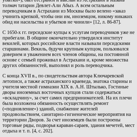
толмач татарин Девлет-Али Абыз. А всем остальным
переводчикам в Астрахани из Москвы было велено «заказ
учинить крепкой, чтобы они им, иноземцом, никому никаких
обид ни насильства и убытков не чинили» [12, л. 86-87].
С 1650-х гг. персидские купцы к услугам переводчиков уже не
прибегали. В общине окончательно утвердился институт
векилей, которых российские власти называли персидскими
старшинами. Векиль, будучи крупным купцом, пользовался
доверием и уважением всех членов общины, на постоянной
основе с семьей проживал в Астрахани и, кроме множества
других обязанностей, выполнял и роль переводчика.
С конца XVII в., по свидетельствам автора Ключаревской
летописи, а также астраханского краеведа, знатока старины и
учителя местной гимназии XIX в. А.Н. Штылько, Гостиные
дворы иноземных восточных купцов стали содержаться
«вскладчину», за счет самих предпринимателей. На их плечи
была возложена обязанность осуществлять ремонт
(«подновление») зданий, снабжение жителей
продовольствием, санитарно-гигиенические мероприятия на
территории Дворов. За счет иноземцев были построены
торговые ряды, подворья караван-сараев, здания мечетей, мест
отдыха и т. п. [4, с. 202].