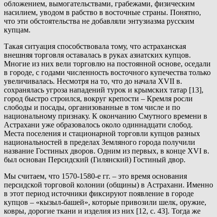
обложением, вымогательствами, грабежами, физическим
насилием, уводом в рабство в восточные страны. Понятно,
что эти обстоятельства не добавляли энтузиазма русским
купцам.
Такая ситуация способствовала тому, что астраханская
внешняя торговля оставалась в руках азиатских купцов.
Многие из них вели торговлю на постоянной основе, оседали
в городе, с годами численность восточного купечества только
увеличивалась. Несмотря на то, что до начала XVII в.
сохранялась угроза нападений турок и крымских татар [13],
город быстро строился, вокруг крепости – Кремля росли
слободы и посады, организованные в том числе и по
национальному признаку. К окончанию Смутного времени в
Астрахани уже образовалось около одиннадцати слобод.
Места поселения и стационарной торговли купцов разных
национальностей в пределах Земляного города получили
название Гостиных дворов. Одним из первых, в конце XVI в.
был основан Персидский (Гилянский) Гостиный двор.
Мы считаем, что 1570-1580-е гг. – это время основания
персидской торговой колонии (общины) в Астрахани. Именно
в этот период источники фиксируют появление в городе
купцов – «кызыл-башей», которые привозили шелк, оружие,
ковры, дорогие ткани и изделия из них [12, с. 43]. Тогда же