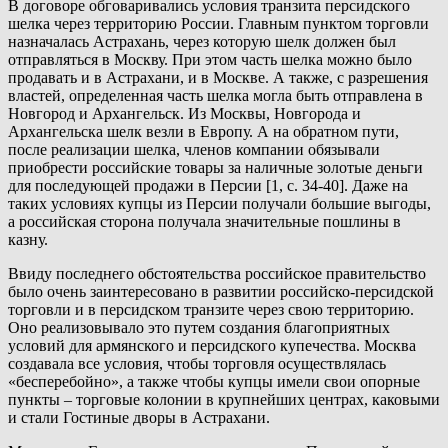
В договоре обговаривались условия транзита персидского
шелка через территорию России. Главным пунктом торговли
назначалась Астрахань, через которую шелк должен был
отправляться в Москву. При этом часть шелка можно было
продавать и в Астрахани, и в Москве. А также, с разрешения
властей, определенная часть шелка могла быть отправлена в
Новгород и Архангельск. Из Москвы, Новгорода и
Архангельска шелк везли в Европу. А на обратном пути,
после реализации шелка, членов компании обязывали
приобрести российские товары за наличные золотые деньги
для последующей продажи в Персии [1, с. 34-40]. Даже на
таких условиях купцы из Персии получали большие выгоды,
а российская сторона получала значительные пошлины в
казну.
Ввиду последнего обстоятельства российское правительство
было очень заинтересовано в развитии российско-персидской
торговли и в персидском транзите через свою территорию.
Оно реализовывало это путем создания благоприятных
условий для армянского и персидского купечества. Москва
создавала все условия, чтобы торговля осуществлялась
«бесперебойно», а также чтобы купцы имели свои опорные
пункты – торговые колонии в крупнейших центрах, каковыми
и стали Гостиные дворы в Астрахани.