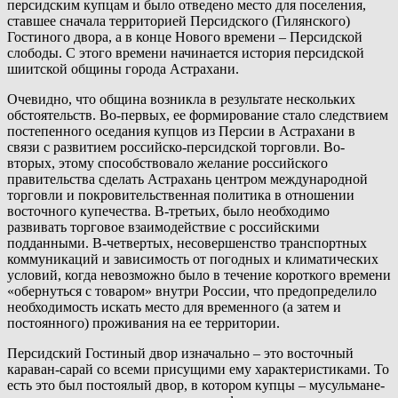
персидским купцам и было отведено место для поселения,
ставшее сначала территорией Персидского (Гилянского)
Гостиного двора, а в конце Нового времени – Персидской
слободы. С этого времени начинается история персидской
шиитской общины города Астрахани.
Очевидно, что община возникла в результате нескольких
обстоятельств. Во-первых, ее формирование стало следствием
постепенного оседания купцов из Персии в Астрахани в
связи с развитием российско-персидской торговли. Во-
вторых, этому способствовало желание российского
правительства сделать Астрахань центром международной
торговли и покровительственная политика в отношении
восточного купечества. В-третьих, было необходимо
развивать торговое взаимодействие с российскими
подданными. В-четвертых, несовершенство транспортных
коммуникаций и зависимость от погодных и климатических
условий, когда невозможно было в течение короткого времени
«обернуться с товаром» внутри России, что предопределило
необходимость искать место для временного (а затем и
постоянного) проживания на ее территории.
Персидский Гостиный двор изначально – это восточный
караван-сарай со всеми присущими ему характеристиками. То
есть это был постоялый двор, в котором купцы – мусульмане-