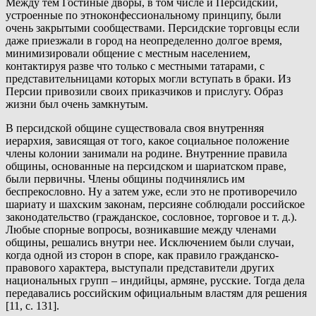
Между тем Гостиные дворы, в том числе и Персидский,
устроенные по этноконфессиональному принципу, были
очень закрытыми сообществами. Персидские торговцы если
даже приезжали в город на неопределенно долгое время,
минимизировали общение с местным населением,
контактируя разве что только с местными татарами, с
представительницами которых могли вступать в браки. Из
Персии привозили своих приказчиков и прислугу. Образ
жизни был очень замкнутым.
В персидской общине существовала своя внутренняя
иерархия, зависящая от того, какое социальное положение
члены колонии занимали на родине. Внутренние правила
общины, основанные на персидском и шариатском праве,
были первичны. Члены общины подчинялись им
беспрекословно. Ну а затем уже, если это не противоречило
шариату и шахским законам, персияне соблюдали российское
законодательство (гражданское, сословное, торговое и т. д.).
Любые спорные вопросы, возникавшие между членами
общины, решались внутри нее. Исключением были случаи,
когда одной из сторон в споре, как правило гражданско-
правового характера, выступали представители других
национальных групп – индийцы, армяне, русские. Тогда дела
передавались российским официальным властям для решения
[11, с. 131].