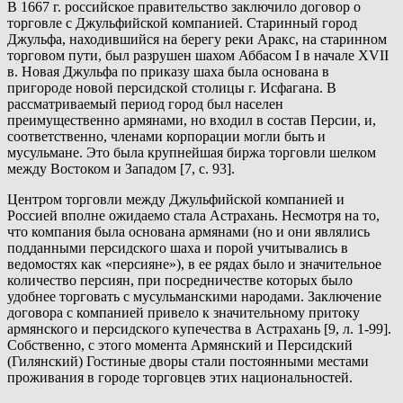
В 1667 г. российское правительство заключило договор о
торговле с Джульфийской компанией. Старинный город
Джульфа, находившийся на берегу реки Аракс, на старинном
торговом пути, был разрушен шахом Аббасом I в начале XVII
в. Новая Джульфа по приказу шаха была основана в
пригороде новой персидской столицы г. Исфагана. В
рассматриваемый период город был населен
преимущественно армянами, но входил в состав Персии, и,
соответственно, членами корпорации могли быть и
мусульмане. Это была крупнейшая биржа торговли шелком
между Востоком и Западом [7, с. 93].
Центром торговли между Джульфийской компанией и
Россией вполне ожидаемо стала Астрахань. Несмотря на то,
что компания была основана армянами (но и они являлись
подданными персидского шаха и порой учитывались в
ведомостях как «персияне»), в ее рядах было и значительное
количество персиян, при посредничестве которых было
удобнее торговать с мусульманскими народами. Заключение
договора с компанией привело к значительному притоку
армянского и персидского купечества в Астрахань [9, л. 1-99].
Собственно, с этого момента Армянский и Персидский
(Гилянский) Гостиные дворы стали постоянными местами
проживания в городе торговцев этих национальностей.