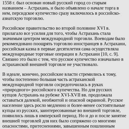
1558 г. был основан новый русский город со старым
названием – Астрахань, и было объявлено о начале торга в
нем, персидское купечество сразу включилось в российско-
азиатскую торговлю.
Российское правительство во второй половине XVI в.
прилагало все усилия для того, чтобы Астрахань стала
значимым центром международной торговли. Воеводам было
рекомендовано поощрять торговлю иностранцев в Астрахани,
российская казна в первые десятилетия сама осуществляла
международные торговые операции в Астрахани [10, с. 9].
Связано это было с тем, что русское купечество изначально в
астраханской внешней торговле не участвовало.
В идеале, конечно, российские власти стремились к тому,
чтобы постепенно большая часть астраханской
международной торговли сосредоточилась в руках
«природного» российского купечества. Но для русских
купцов Астрахань на рубеже XVI-XVII вв. продолжала
оставаться далекой, необжитой и опасной окраиной. Русское
население здесь росло медленно и более-менее состоятельные
купцы из русских, заинтересованные во внешней торговле,
появились лишь в имперский период. Но и до и после занятие
внешней торговлей для них было сопряжено со многими
опасностями, притеснениями, завышенным пошлинным