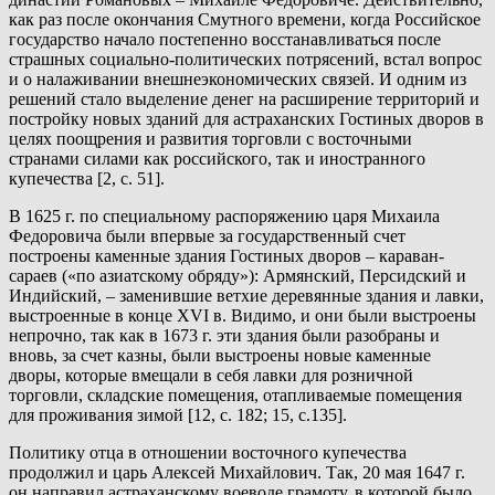
как раз после окончания Смутного времени, когда Российское
государство начало постепенно восстанавливаться после
страшных социально-политических потрясений, встал вопрос
и о налаживании внешнеэкономических связей. И одним из
решений стало выделение денег на расширение территорий и
постройку новых зданий для астраханских Гостиных дворов в
целях поощрения и развития торговли с восточными
странами силами как российского, так и иностранного
купечества [2, с. 51].
В 1625 г. по специальному распоряжению царя Михаила
Федоровича были впервые за государственный счет
построены каменные здания Гостиных дворов – караван-
сараев («по азиатскому обряду»): Армянский, Персидский и
Индийский, – заменившие ветхие деревянные здания и лавки,
выстроенные в конце XVI в. Видимо, и они были выстроены
непрочно, так как в 1673 г. эти здания были разобраны и
вновь, за счет казны, были выстроены новые каменные
дворы, которые вмещали в себя лавки для розничной
торговли, складские помещения, отапливаемые помещения
для проживания зимой [12, с. 182; 15, с.135].
Политику отца в отношении восточного купечества
продолжил и царь Алексей Михайлович. Так, 20 мая 1647 г.
он направил астраханскому воеводе грамоту, в которой было