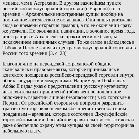
меньше, чем в Астрахани. В другом важнейшем пункте
российской международной торговли (с Европой) того
времени – Архангельске иностранные купцы вообще на
постоянное жительство не оставались. Они лишь приезжали
сюда ко времени открытия ярмарки, а по ее окончании сразу
же уезжали. По окончании навигации, в холодное время года,
иностранцев в Архангельске практически не было, за
исключением единичных случаев. То же самое наблюдалось в
Тоболе и Пскове – других центрах международной торговли в
России того времени [3, с. 28].
Благоприятно на персидской астраханской общине
сказывались и правовые акты, которые принимались в
контексте поощрения российско-персидской торговли внутри
обоих государств и между ними. Например, в 1664 г. шах
Аббас II издал указ о предоставлении русскому купечеству
исключительных привилегий (облегченное пошлинное
обложение, гарантии личной безопасности) в их торговле в
Персии. От российской стороны он попросил разрешить
транзитную торговлю шелком «беспрепятственно» своим
подданным – армянам, которые состояли в Джульфийской
торговой компании. Российское правительство согласилось и
даже обеспечило охрану этим купцам на своей территории за
небольшую плату.