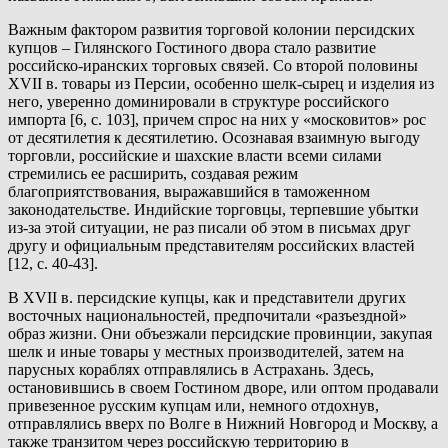
Важным фактором развития торговой колонии персидских
купцов – Гилянского Гостиного двора стало развитие
российско-иранских торговых связей. Со второй половины
XVII в. товары из Персии, особенно шелк-сырец и изделия из
него, уверенно доминировали в структуре российского
импорта [6, с. 103], причем спрос на них у «московитов» рос
от десятилетия к десятилетию. Осознавая взаимную выгоду
торговли, российские и шахские власти всеми силами
стремились ее расширить, создавая режим
благоприятствования, выражавшийся в таможенном
законодательстве. Индийские торговцы, терпевшие убытки
из-за этой ситуации, не раз писали об этом в письмах друг
другу и официальным представителям российских властей
[12, с. 40-43].
В XVII в. персидские купцы, как и представители других
восточных национальностей, предпочитали «разъездной»
образ жизни. Они объезжали персидские провинции, закупая
шелк и иные товары у местных производителей, затем на
парусных кораблях отправлялись в Астрахань. Здесь,
остановившись в своем Гостином дворе, или оптом продавали
привезенное русским купцам или, немного отдохнув,
отправлялись вверх по Волге в Нижний Новгород и Москву, а
также транзитом через российскую территорию в