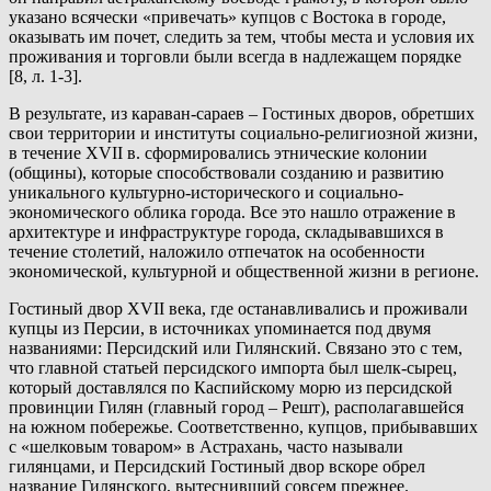
указано всячески «привечать» купцов с Востока в городе,
оказывать им почет, следить за тем, чтобы места и условия их
проживания и торговли были всегда в надлежащем порядке
[8, л. 1-3].
В результате, из караван-сараев – Гостиных дворов, обретших
свои территории и институты социально-религиозной жизни,
в течение XVII в. сформировались этнические колонии
(общины), которые способствовали созданию и развитию
уникального культурно-исторического и социально-
экономического облика города. Все это нашло отражение в
архитектуре и инфраструктуре города, складывавшихся в
течение столетий, наложило отпечаток на особенности
экономической, культурной и общественной жизни в регионе.
Гостиный двор XVII века, где останавливались и проживали
купцы из Персии, в источниках упоминается под двумя
названиями: Персидский или Гилянский. Связано это с тем,
что главной статьей персидского импорта был шелк-сырец,
который доставлялся по Каспийскому морю из персидской
провинции Гилян (главный город – Решт), располагавшейся
на южном побережье. Соответственно, купцов, прибывавших
с «шелковым товаром» в Астрахань, часто называли
гилянцами, и Персидский Гостиный двор вскоре обрел
название Гилянского, вытеснивший совсем прежнее.