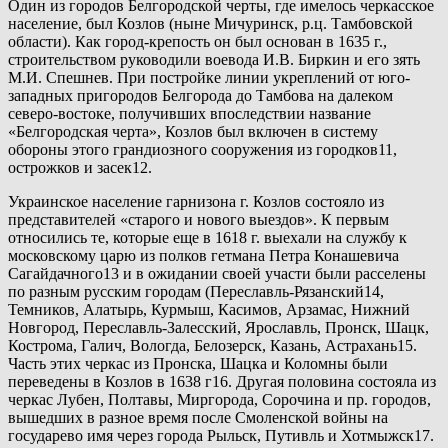
Один из городов Белгородской черты, где имелось черкасское
население, был Козлов (ныне Мичуринск, р.ц. Тамбовской
области). Как город-крепость он был основан в 1635 г.,
строительством руководили воевода И.В. Биркин и его зять
М.И. Спешнев. При постройке линии укреплений от юго-
западных пригородов Белгорода до Тамбова на далеком
северо-востоке, получивших впоследствии название
«Белгородская черта», Козлов был включен в систему
обороны этого грандиозного сооружения из городков11,
острожков и засек12.
Украинское население гарнизона г. Козлов состояло из
представителей «старого и нового выездов». К первым
относились те, которые еще в 1618 г. выехали на службу к
московскому царю из полков гетмана Петра Конашевича
Сагайдачного13 и в ожидании своей участи были расселены
по разным русским городам (Переславль-Рязанский14,
Темников, Алатырь, Курмыш, Касимов, Арзамас, Нижний
Новгород, Переславль-Залесский, Ярославль, Пронск, Шацк,
Кострома, Галич, Вологда, Белозерск, Казань, Астрахань15.
Часть этих черкас из Пронска, Шацка и Коломны были
переведены в Козлов в 1638 г16. Другая половина состояла из
черкас Лубен, Полтавы, Миргорода, Сорочина и пр. городов,
вышедших в разное время после Смоленской войны на
государево имя через города Рыльск, Путивль и Хотмыжск17.