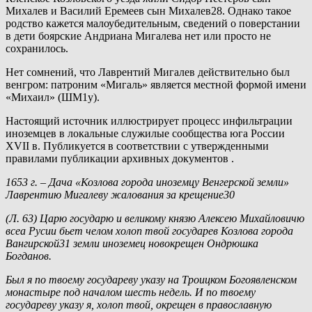
Михалев и Василий Еремеев сын Михалев28. Однако такое
родство кажется малоубедительным, сведений о поверстании
в дети боярские Андриана Мигалева нет или просто не
сохранилось.
Нет сомнений, что Лаврентий Мигалев действительно был
венгром: патроним «Мигаль» является местной формой имени
«Михаил» (ШМ1у).
Настоящий источник иллюстрирует процесс инфильтрации
иноземцев в локальные служилые сообщества юга России
XVII в. Публикуется в соответствии с утвержденными
правилами публикации архивных документов .
1653 г. – Дача «Козлова города иноземцу Венгерской земли»
Лаврентию Мигалеву жалования за крещение30
(Л. 63) Царю государю и великому князю Алексею Михайловичю
всеа Русии бьет челом холоп твой государев Козлова города
Вангирской31 земли иноземец новокрещен Ондрюшка
Богданов.
Был я по твоему государеву указу на Троицком Богоявленском
монастыре под началом шесть недель. И по твоему
государеву указу я, холоп твой, окрещен в православную