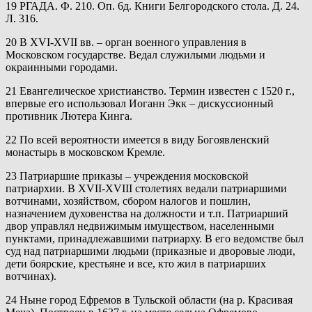
19 РГАДА. Ф. 210. Оп. 6д. Книги Белгородского стола. Д. 24.
Л. 316.
20 В XVI-XVII вв. – орган военного управления в
Московском государстве. Ведал служилыми людьми и
окраинными городами.
21 Евангелическое христианство. Термин известен с 1520 г.,
впервые его использовал Иоганн Экк – дискуссионный
противник Лютера Кинга.
22 По всей вероятности имеется в виду Богоявленский
монастырь в московском Кремле.
23 Патриаршие приказы – учреждения московской
патриархии. В XVII-XVIII столетиях ведали патриаршими
вотчинами, хозяйством, сбором налогов и пошлин,
назначением духовенства на должности и т.п. Патриарший
двор управлял недвижимым имуществом, населенными
пунктами, принадлежавшими патриарху. В его ведомстве был
суд над патриаршими людьми (приказные и дворовые люди,
дети боярские, крестьяне и все, кто жил в патриарших
вотчинах).
24 Ныне город Ефремов в Тульской области (на р. Красивая