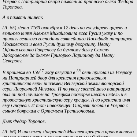
Розряд с Патриарша двора память за приписью дьяка Федора
Торопова.
А в памяти пишет:
(Л. 65) Лета 7160 октября в 12 день по государеву цареву и
великого князя Алексея Михайловича всеа Русии указу и по
приказу великого господина святейшаго Иосифа36 патриарха
Московского и всеа Русии думному дворенину Ивану
Офонасьевичю Гавреневу да думному дьяку Семену
Заборовском да дьяком Григорью Ларионову да Ивану
Северову.
37
38
В прошлом во 159
году августа в
день прислан из Розряду
на Патриаршей двор для крещения православныя
християнския веры иноземец Венгерской земли люторской
веры Лаврентей Мигалев. И по указу светейшаго патриарха
был он под началом на Троецком подворье шесть недель и в
провославную христианскую веру крещен. А во крещении имя
ему Ондреян. И тот новокрещен Ондреян послан в Розряд с
сыном боярским с Ортемьем Трепизоновым.
Дьяк Федор Торопов.
(Л. 66) И иноземец Лаврентей Мигалев крещен в православную