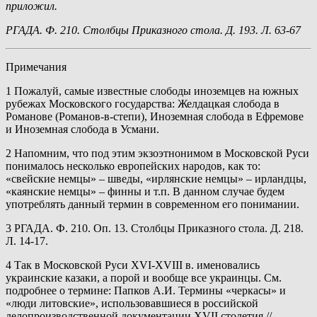
приложил.
РГАДА. Ф. 210. Столбцы Приказного стола. Д. 193. Л. 63-67
Примечания
1 Пожалуй, самые известные слободы иноземцев на южных
рубежах Московского государства: Желдацкая слобода в
Романове (Романов-в-степи), Иноземная слобода в Ефремове
и Иноземная слобода в Усмани.
2 Напомним, что под этим экзоэтнонимом в Московской Руси
понималось несколько европейских народов, как то:
«свейские немцы» – шведы, «ирлянские немцы» – ирландцы,
«каянские немцы» – финны и т.п. В данном случае будем
употреблять данный термин в современном его понимании.
3 РГАДА. Ф. 210. Оп. 13. Столбцы Приказного стола. Д. 218.
Л. 14-17.
4 Так в Московской Руси ХVI-ХVIII в. именовались
украинские казаки, а порой и вообще все украинцы. См.
подробнее о термине: Папков А.И. Термины «черкасы» и
«люди литовские», использовавшиеся в российской
делопроизводственной документации XVII столетия //