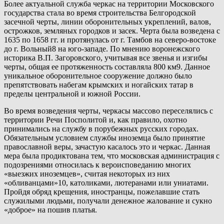
Более актуальной служба черкас на территории Московского
государства стала во время строительства Белгородской
засечной черты, линии оборонительных укреплений, валов,
острожков, земляных городков и засек. Черта была возведена с
1635 по 1658 гг. и протянулась от г. Тамбов на северо-востоке
до г. Вольный8 на юго-западе. По мнению воронежского
историка В.П. Загоровского, учитывая все звенья и изгибы
черты, общая ее протяженность составляла 800 км9. Данное
уникальное оборонительное сооружение должно было
препятствовать набегам крымских и ногайских татар в
пределы центральной и южной России.
Во время возведения черты, черкасы массово переселялись с
территории Речи Посполитой и, как правило, охотно
принимались на службу в порубежных русских городах.
Обязательным условием службы иноземца было принятие
православной веры, зачастую касалось это и черкас. Данная
мера была продиктована тем, что московская администрация с
подозрениями относилась к вероисповеданию многих
«выезжих иноземцев», считая некоторых из них
«обливанцами»10, католиками, лютеранами или униатами.
Пройдя обряд крещения, иностранцы, пожелавшие стать
служилыми людьми, получали денежное жалование и сукно
«доброе» на пошив платья.