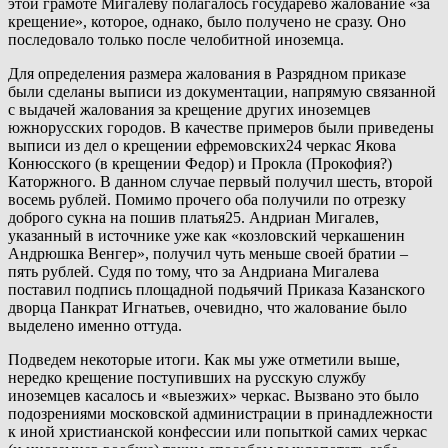
этой грамоте Мигалеву полагалось государево жалование «за
крещение», которое, однако, было получено не сразу. Оно
последовало только после челобитной иноземца.
Для определения размера жалования в Разрядном приказе
были сделаны выписи из документации, напрямую связанной
с выдачей жалования за крещение других иноземцев
южнорусских городов. В качестве примеров были приведены
выписи из дел о крещении ефремовских24 черкас Якова
Конюсского (в крещении Федор) и Прокла (Прокофия?)
Каторжного. В данном случае первый получил шесть, второй
восемь рублей. Помимо прочего оба получили по отрезку
доброго сукна на пошив платья25. Андриан Мигалев,
указанный в источнике уже как «козловский черкашенин
Андрюшка Венгер», получил чуть меньше своей братии –
пять рублей. Судя по тому, что за Андриана Мигалева
поставил подпись площадной подьячий Приказа Казанского
дворца Панкрат Игнатьев, очевидно, что жалование было
выделено именно оттуда.
Подведем некоторые итоги. Как мы уже отметили выше,
нередко крещение поступивших на русскую службу
иноземцев касалось и «выезжих» черкас. Вызвано это было
подозрениями московской администрации в принадлежности
к иной христианской конфессии или попыткой самих черкас