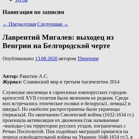
Навигация по записям
←
Предыдущая
Следующая
→
Лаврентий Мигалев: выходец из
Венгрии на Белгородской черте
Опубликовано
13.08.2020
автором
Threerome
Автор:
Ракитин А.С.
Журнал:
Славянский мир в третьем тысячелетии 2014
Служилые иноземцы в гарнизонах южнорусских городов-
крепостей XVII столетия были явлением не редким. Среди
них встречались этнические поляки и белорусы1, немцы2 и
шведы3. Но наиболее распространены были украинцы
(черкасы)4. По окончанию Смоленской войны (1632-1634 гг.)
произошла активизация их движения (так называемые
«выходы») на территории русских уездов, пограничных с
Речью Посполитой. Пик подобных миграций пришелся на
период освободительной войны на Украине 1648-1654 гг.5, в