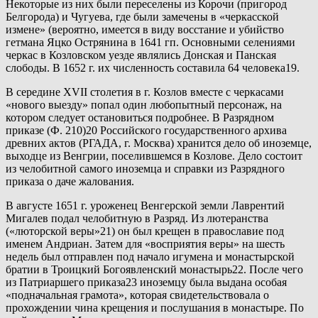
Некоторые из них были переселены из Корочи (пригород
Белгорода) и Чугуева, где были замечены в «черкасской
измене» (вероятно, имеется в виду восстание и убийство
гетмана Яцко Острянина в 1641 гп. Основными селениями
черкас в Козловском уезде являлись Донская и Панская
слободы. В 1652 г. их численность составила 64 человека19.
В середине XVII столетия в г. Козлов вместе с черкасами
«нового выезду» попал один любопытный персонаж, на
котором следует остановиться подробнее. В Разрядном
приказе (Ф. 210)20 Российского государственного архива
древних актов (РГАДА, г. Москва) хранится дело об иноземце,
выходце из Венгрии, поселившемся в Козлове. Дело состоит
из челобитной самого иноземца и справки из Разрядного
приказа о даче жалования.
В августе 1651 г. уроженец Венгерской земли Лаврентий
Мигалев подал челобитную в Разряд. Из лютеранства
(«люторской веры»21) он был крещен в православие под
именем Андриан. Затем для «восприятия веры» на шесть
недель был отправлен под начало игумена и монастырской
братии в Троицкий Богоявленский монастырь22. После чего
из Патриаршего приказа23 иноземцу была выдана особая
«подначальная грамота», которая свидетельствовала о
прохождении чина крещения и послушания в монастыре. По