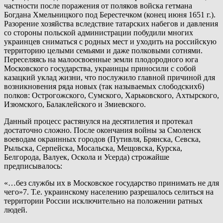
частности после поражения от поляков войска гетмана
Богдана Хмельницкого под Берестечком (конец июня 1651 г.).
Разорение хозяйства вследствие татарских набегов и давления
со стороны польской администрации побудили многих
украинцев сниматься с родных мест и уходить на российскую
территорию целыми семьями и даже полковыми сотнями.
Переселяясь на малоосвоенные земли плодородного юга
Московского государства, украинцы приносили с собой
казацкий уклад жизни, что послужило главной причиной для
возникновения ряда новых (так называемых слободских6)
полков: Острогожского, Сумского, Харьковского, Ахтырского,
Изюмского, Балаклейского и Змиевского.
Данный процесс растянулся на десятилетия и протекал
достаточно сложно. После окончания войны за Смоленск
воеводам окраинных городов (Путивля, Брянска, Севска,
Рыльска, Серпейска, Мосальска, Мещовска, Курска,
Белгорода, Валуек, Оскола и Усерда) строжайше
предписывалось:
«…без службы их в Московское государство принимать не для
чего»7. Т.е. украинскому населению разрешалось селиться на
территории России исключительно на положении ратных
людей.