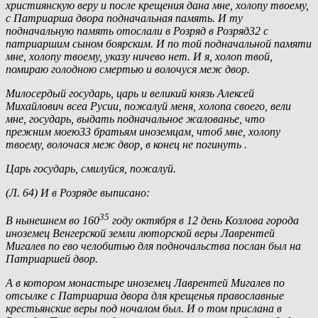
християнскую веру и после крещения дана мне, холопу твоему,
с Патриарша двора подначальная память. И ту
подначальную память отослали в Розряд в Розряд32 с
патриаршим сыном боярским. И по той подначальной памяти
мне, холопу твоему, указу ничево нет. И я, холоп твой,
помираю голодною смертью и волочуся меж двор.
Милосердый государь, царь и великий князь Алексей
Михайлович всеа Русии, пожалуй меня, холопа своего, вели
мне, государь, выдать подначальное жалованье, что
прежним моею33 братьям иноземцам, чтоб мне, холопу
твоему, волочася меж двор, в конец не погинуть .
Царь государь, смилуйся, пожалуй.
(Л. 64) И в Розряде выписано:
35
В нынешнем во 160
году октября в 12 день Козлова города
иноземец Венгерской земли люторской веры Лаврентей
Мигалев по ево челобитью для подночальства послан был на
Патриаршей двор.
А в котором монастыре иноземец Лаврентей Мигалев по
отсылке с Патриарша двора для крещенья православные
крестьянские веры под ночалом был. И о том прислана в