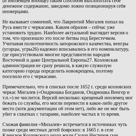
(и иноземцев вообще) таким способом выхлопотать себе
денежное содержание, заведомо ложно позиционируя себя
иноверцами.
Не вызывает сомнений, что Лаврентий Мигалев попал на
Русь вместе с черкасами. Каким образом – сейчас уже
установить трудно. Наиболее актуальной выглядит версия о
том, что произошло это после битвы под Берестечком.
Учитывая полиэтничность запорожского казачества, венгры
(угорцы, угры26) надежно вписывались в его номенклатуру,
где присутствовали многие представители народов
Восточной и даже Центральной Европы27. Козловская
администрация не сразу решила, в какую служилую
категорию города определить новокрещена, поэтому
поселило его с черкасами.
Примечательно, что в списках после 1652 г. среди козловских
черкас Мигалев («Ондрюшка Богданов, Ондрюшка Венгер и
т.п.») не числится. Версий несколько: крещеный иноземец мог
бежать со службы, его могли перевести в какое-либо другое
место (хотя документации об этом нет), либо же он мог быть
убит в схватках с татарами, наиболее частых в то время.
Схожая фамилия «Михалев» встречается в источниках чуть
позже среди местных детей боярских: в 1665 г. в селе
Кленское Козловского уезда жили Сидор Нестеров сын