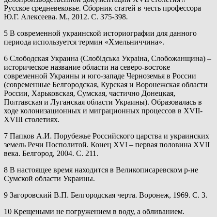
Русское средневековье. Сборник статей в честь профессора
Ю.Г. Алексеева. М., 2012. С. 375-398.
5 В современной украинской историографии для данного
периода используется термин «Хмельниччина».
6 Слободская Украина (Слобiдська Украiна, Слобожанщина) –
историческое название области на северо-востоке
современной Украины и юго-западе Черноземья в России
(современные Белгородская, Курская и Воронежская области
России, Харьковская, Сумская, частично Донецкая,
Полтавская и Луганская области Украины). Образовалась в
ходе колонизационных и миграционных процессов в XVII-
XVIII столетиях.
7 Папков А.И. Порубежье Российского царства и украинских
земель Речи Посполитой. Конец XVI – первая половина XVII
века. Белгород, 2004. С. 211.
8 В настоящее время находится в Великописаревском р-не
Сумской области Украины.
9 Загоровский В.П. Белгородская черта. Воронеж, 1969. С. 3.
10 Крещеными не погружением в воду, а обливанием.