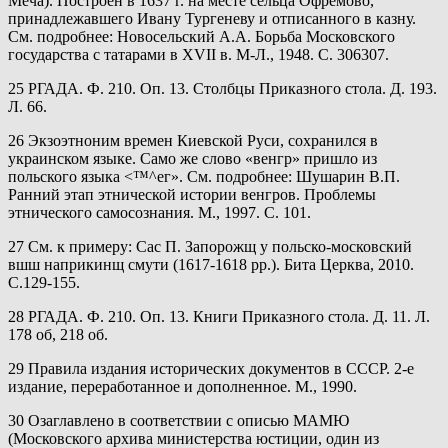
Меча). Построен в 1637 г. на месте сельца Офремово,
принадлежавшего Ивану Тургеневу и отписанного в казну.
См. подробнее: Новосельский А.А. Борьба Московского
государства с татарами в XVII в. М-Л., 1948. С. 306307.
25 РГАДА. Ф. 210. Оп. 13. Столбцы Приказного стола. Д. 193.
Л. 66.
26 Экзоэтноним времен Киевской Руси, сохранился в
украинском языке. Само же слово «венгр» пришло из
польского языка <™^ег». См. подробнее: Шушарин В.П.
Ранний этап этнической истории венгров. Проблемы
этнического самосознания. М., 1997. С. 101.
27 См. к примеру: Сас П. Запорожщ у польско-московский
вшш наприкинщ смути (1617-1618 рр.). Бита Церква, 2010.
С.129-155.
28 РГАДА. Ф. 210. Оп. 13. Книги Приказного стола. Д. 11. Л.
178 об, 218 об.
29 Правила издания исторических документов в СССР. 2-е
издание, переработанное и дополненное. М., 1990.
30 Озаглавлено в соответствии с описью МАМЮ
(Московского архива министерства юстиции, один из