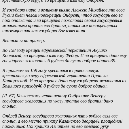
крестьянскую веру, а во крещении имя ему Ондреян.
И государю царю и великому князю Алексею Михайловичю всеа
Русии бьет челом новокрещен Ондреян, чтоб государь ево за
подночальство и за крещенья пожаловал своим государевым
жалованьем против ево братьи, таких же новокрещеных
иноземцов или как государю Бог известит.
Выписаны на пример:
Во 158 году крещен ефремовской черкашенин Якушко
Конюской, во крещении имя ему Федор. И за крещенья дано ему
государева жалованья 6 рублев да сукно доброе одинец39.
В прошлом во 159 году крестился в православную
крестьянскую веру ефремовской черкашенин Пронька
Каторжной. И за крещенье дано ему государева жалованья из
Большого приходу40 8 рублев да сукно доброе одинец.
(Л. 67) Козловскому черкашенину Ондрюшке Венгеру
государева жалованья по указу против ево братьи дано
сполна.
Ондрей Венгер государева жалованья пять рублев взял все
сполна, а ево место приказу Казанского дворца41 площедной
падьячишко Понкрашка Игнатьев по ево веленью руку