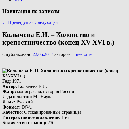
Навигация по записям
←
Предыдущая
Следующая
→
Колычева Е.И. – Холопство и
крепостничество (конец ХV-ХVI в.)
Опубликовано
22.06.2017
автором
Threerome
Год
:
1971
Автор
:
Колычева Е.И.
Жанр
:
монография, история России
Издательство
:
М.: Наука
Язык
:
Русский
Формат
:
DjVu
Качество
:
Отсканированные страницы
Интерактивное оглавление
:
Нет
Количество страниц
:
256