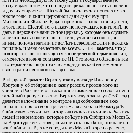
платить необходимую по закону дань в государственную
казну и даже о том, что он подговаривал не платить пошлины
и других старост: «.. .Шестой был в старостах поповских во
мнопе годы, и книги церковной дани даны ему при
Митрополите ФиларетЪ, да и прежнихъ годовъ книги у него;
и тотъ попъ Шестой того наказу не послушалъ, книгъ мнЪ не
далъ и церковные дани съ тое церкви, у которые онъ служитъ,
и никоторыхъ пошлинъ не платилъ, учинился силенъ, и
инымъ попомъ платити не велЪлъ церковные дани и всякихъ
пошлинъ, и меня безчестилъ во всемъ…» [5]. Заметим, что у
некоторых слов, относящихся к юридической терминологии,
отмечается вторичное значение [1]. Это можно объяснить тем,
что терминология (в том числе юридическая) на том этапе
своего развития только складывалась.
В «Царской грамоте Верхотурскому воеводе Иллариону
Лопухину, об отбирании в казну ревеня, провозимого из
Сибири в Россию, и о взыскании с таможенного головы пени
за тайный пропуск его чрез Верхотурскую заставу» (1681 год)
делается напоминание о контроле над соблюдением всех
пошлин за провоз корня ревеня: «.а велЪно: на ВерхотурьЪ,
Сибирскихъ служилыхъ и торговыхъ всякихъ чиновъ Рускихъ
людей и иноземцовъ, которые поЪдут изъ Сибири къ МосквЪ,
на Верхотурские заставы, осматривать накрЪпко, чтобъ никто
изъ Сибири въ Руские городы и къ МосквЪ кореню ревеню,