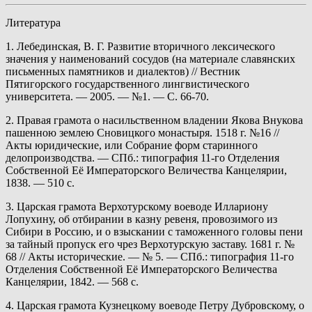
Литература
1. Лебединская, В. Г. Развитие вторичного лексического
значения у наименований сосудов (на материале славянских
письменных памятников и диалектов) // Вестник
Пятигорского государственного лингвистического
университета. — 2005. — №1. — С. 66-70.
2. Правая грамота о насильственном владении Якова Внукова
пашенною землею Сновицкого монастыря. 1518 г. №16 //
Акты юридические, или Собрание форм старинного
делопроизводства. — СПб.: типография 11-го Отделения
Собственной Её Императорского Величества Канцелярии,
1838. — 510 с.
3. Царская грамота Верхотурскому воеводе Иллариону
Лопухину, об отбирании в казну ревеня, провозимого из
Сибири в Россию, и о взыскании с таможенного головы пени
за тайный пропуск его чрез Верхотурскую заставу. 1681 г. №
68 // Акты исторические. — № 5. — СПб.: типография 11-го
Отделения Собственной Её Императорского Величества
Канцелярии, 1842. — 568 с.
4. Царская грамота Кузнецкому воеводе Петру Дубровскому, о