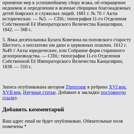
принятии мер к успешнейшему сбору ясака, об отвращении
недоимок и определении в ясачные сборщики благонадежных
детей боярских и служилых людей. 1681 г. № 70 // Акты
исторические. — №5. — СПб.: типография 11-го Отделения
Собственной Её Императорского Величества Канцелярии,
1842. — 568 с.
5. Явка десятильника Булата Ковезина на поповского старосту
Шестого, о неплатеже им дани и церковных пошлин. 1612 г.
№49 // Акты юридические, или Собрание форм старинного
делопроизводства. — СПб.: типография 11-го Отделения
Собственной Её Императорского Величества Канцелярии,
1838. — 510 с.
Запись опубликована автором
Threerome
в рубрике
XVI век
,
XVII век
,
Научные статьи
. Добавьте в закладки
постоянную
ссылку
.
Добавить комментарий
Ваш адрес email не будет опубликован.
Обязательные поля
помечены
*