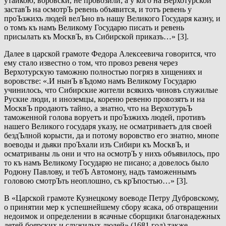
утайкою, воровски, не провозили; а у кого на Верхотурской
заставЪ на осмотрЪ ревень объявится, и тотъ ревень у
проЪзжихъ людей велЪно въ нашу Великого Государя казну, и
о томъ къ намъ Великому Государю писать и ревень
присылать къ МосквЪ, въ Сибирской приказъ…» [3].
Далее в царской грамоте Федора Алексеевича говорится, что
ему стало известно о том, что провоз ревеня через
Верхотурскую таможню полностью погряз в хищениях и
воровстве: «.И нынЪ вЪдомо намъ Великому Государю
учинилось, что Сибирские жители всякихъ чиновъ служилые
Руские люди, и иноземцы, кореню ревеню провозятъ и на
МосквЪ продаютъ тайно, а знатно, что на ВерхотурьЪ
таможенной голова воруетъ и проЪзжихъ людей, противъ
нашего Великого государя указу, не осматриваетъ для своей
бездЪлной корысти, да и потому воровство его знатно, мнопе
воеводы и дьяки проЪхали изъ Сибири къ МосквЪ, и
осматриваны ль они и что на осмотрЪ у нихъ объявилось, про
то къ намъ Великому Государю не писано; а довелось было
Родюну Павлову, и тебЪ Автомону, надъ таможеннымъ
головою смотрЪть неоплошно, съ крЪпостью…» [3].
В «Царской грамоте Кузнецкому воеводе Петру Дубровскому,
о принятии мер к успешнейшему сбору ясака, об отвращении
недоимок и определении в ясачные сборщики благонадежных
детей боярских и служилых людей» (1681 год) также