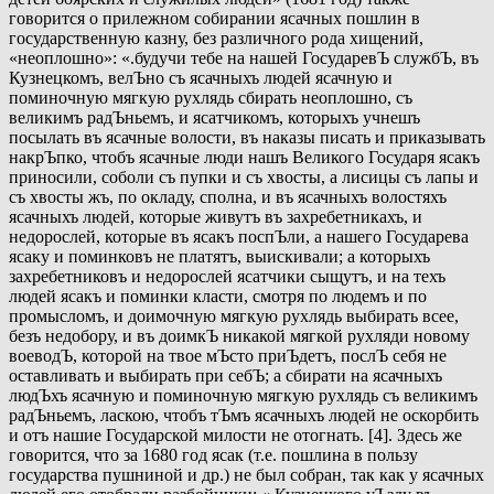
говорится о прилежном собирании ясачных пошлин в
государственную казну, без различного рода хищений,
«неоплошно»: «.будучи тебе на нашей ГосударевЪ службЪ, въ
Кузнецкомъ, велЪно съ ясачныхъ людей ясачную и
поминочную мягкую рухлядь сбирать неоплошно, съ
великимъ радЪньемъ, и ясатчикомъ, которыхъ учнешъ
посылать въ ясачные волости, въ наказы писать и приказывать
накрЪпко, чтобъ ясачные люди нашъ Великого Государя ясакъ
приносили, соболи съ пупки и съ хвосты, а лисицы съ лапы и
съ хвосты жъ, по окладу, сполна, и въ ясачныхъ волостяхъ
ясачныхъ людей, которые живутъ въ захребетникахъ, и
недорослей, которые въ ясакъ поспЪли, а нашего Государева
ясаку и поминковъ не платятъ, выискивали; а которыхъ
захребетниковъ и недорослей ясатчики сыщутъ, и на техъ
людей ясакъ и поминки класти, смотря по людемъ и по
промысломъ, и доимочную мягкую рухлядь выбирать всее,
безъ недобору, и въ доимкЪ никакой мягкой рухляди новому
воеводЪ, которой на твое мЪсто приЪдетъ, послЪ себя не
оставливать и выбирать при себЪ; а сбирати на ясачныхъ
людЪхъ ясачную и поминочную мягкую рухлядь съ великимъ
радЪньемъ, ласкою, чтобъ тЪмъ ясачныхъ людей не оскорбить
и отъ нашие Государской милости не отогнать. [4]. Здесь же
говорится, что за 1680 год ясак (т.е. пошлина в пользу
государства пушниной и др.) не был собран, так как у ясачных