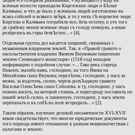
людей его отобрали разбойники: «.Кузнецкого уЪзду въ
ясачные волости приходили Киргизские люди и БЪлые
Калмыки, и что де было у ясачныхъ людей изготовлено въ
ясакъ соболей и всякого звЪря, и то у нихъ тЪ воровсюе люди
Киргизы и Калмыки пограбили все, безъ остатку, и отъ того
де грабежу мнопе ясачные люди съ голоду померли, а иные
розбрелись въ горы безвЪстно…» [4].
Отдельная группа дел касается хищений, связанных с
незаконным владением землей. Так, в «Правой грамоте о
насильственном владении Яковом Внуковым пашенною
землею Сновицкого монастыря» (1518 год) находим
информацию о подобном случае: «…Тако рекъ старецъ
Никонъ: жалоба намъ, господине, на того Якова на
Михайлова сына Внукова; перелЪзчи, господине, у насъ за
межю, за водоточь, силно, черезъ розъЪзджую грамоту
Василья ОлексЪева сына Соболева. и ту, господине, у насъ
пожню косить, на которой стоишъ, и перегороду поставилъ по
нашей землЪ силно, и пашенную, господине, у насъ землю
перепахалъ и къ собЪ въ поле вгородилъ…» [2].
Таким образом, изучение деловой письменности ХVI-ХVII
веков свидетельствует, что многие юридические документы
того периода имеют отношение к разным мошенничествам с
налогами и землею.