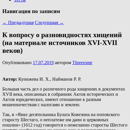
Навигация по записям
←
Предыдущая
Следующая
→
К вопросу о разновидностях хищений
(на материале источников XVI-XVII
веков)
Опубликовано
17.07.2019
автором
Threerome
Автор:
Кунижева И. Х., Найманов Р. Р.
Большая часть дел о различного рода хищениях в документах
XVII века, описанных в собраниях Актов исторических и
Актов юридических, имеют отношение к разным
мошенничествам с налогами и землею.
Так, в «Явке десятильника Булата Ковезина на поповского
старосту Шестаго, о неплатеже им дани и церковных
пошлин» (1612 год) говорится о нежелании старосты Шестого