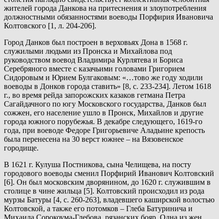
жителей города Данкова на притеснения и злоупотребления
должностными обязанностями воеводы Порфирия Ивановича
Колтовского [1, л. 204-206].
Город Данков был построен в верховьях Дона в 1568 г.
служилыми людьми из Пронска и Михайлова под
руководством воевод Владимира Курлятева и Бориса
Серебряного вместе с казачьими головами Григорием
Сидоровым и Юрием Булгаковым: «…тово же году ходили
воеводы в Донков города ставить» [8, с. 233-234]. Летом 1618
г., во время рейда запорожских казаков гетмана Петра
Сагайдачного по югу Московского государства, Данков был
сожжен, его население ушло в Пронск, Михайлов и другие
города южного порубежья. В декабре следующего, 1619-го
года, при воеводе Федоре Григорьевиче Аладьине крепость
была перенесена на 30 верст южнее – на Вязовенское
городище.
В 1621 г. Кулуша Постникова, сына Челищева, на посту
городового воеводы сменил Порфирий Иванович Колтовский
[6]. Он был московским дворянином, до 1620 г. служившим в
столице в чине жильца [5]. Колтовский происходил из рода
мурзы Батуры [4, с. 260-263], владевшего каширской волостью
Колтовской, а также его потомков – Глеба Батуринича и
Михаила Сорокоума-Глебова, рязанских бояр. Одна из жен