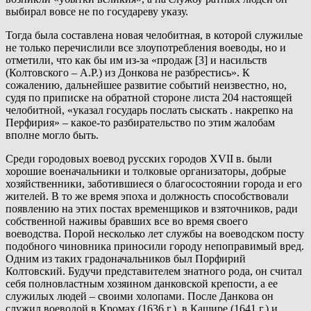
выбирал вовсе не по государеву указу.
Тогда была составлена новая челобитная, в которой служилые
не только перечислили все злоупотребления воеводы, но и
отметили, что как бы им из-за «продаж [3] и насильств
(Колтовского – А.Р.) из Донкова не разбрестись». К
сожалению, дальнейшее развитие событий неизвестно, но,
судя по приписке на обратной стороне листа 204 настоящей
челобитной, «указал государь послать сыскать . накрепко на
Перфирия» – какое-то разбирательство по этим жалобам
вполне могло быть.
Среди городовых воевод русских городов XVII в. были
хорошие военачальники и толковые организаторы, добрые
хозяйственники, заботившиеся о благосостоянии города и его
жителей. В то же время эпоха и должность способствовали
появлению на этих постах временщиков и взяточников, ради
собственной наживы бравших все во время своего
воеводства. Порой несколько лет службы на воеводском посту
подобного чиновника приносили городу непоправимый вред.
Одним из таких градоначальников был Порфирий
Колтовский. Будучи представителем знатного рода, он считал
себя полновластным хозяином данковской крепости, а ее
служилых людей – своими холопами. После Данкова он
служил воеводой в Кромах (1636 г.), в Кашире (1641 г.) и