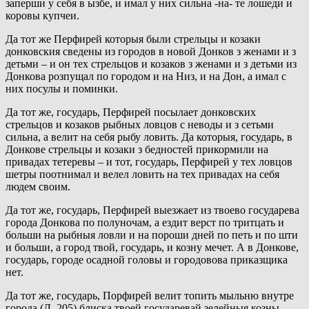
заперши у себя в ызбе, и имал у них сильна -на- те лошеди и
коровы купчеи.
Да тот же Перфирей которыя были стрельцы и козаки
донковския сведены из городов в новой Донков з женами и з
детьми – и он тех стрельцов и козаков з женами и з детьми из
Донкова розпущал по городом и на Низ, и на Дон, а имал с
них посулы и поминки.
Да тот же, государь, Перфирей посылает донковских
стрельцов и козаков рыбных ловцов с неводы и з сетьми
сильна, а велит на себя рыбу ловить. Да которыя, государь, в
Донкове стрельцы и козаки з бедностей прикормили на
привадах тетеревы – и тот, государь, Перфирей у тех ловцов
шетры поотнимал и велел ловить на тех привадах на себя
людем своим.
Да тот же, государь, Перфирей выезжает из твоево государева
города Донкова по полуночам, а ездит верст по тритцать и
больши на рыбныя ловли и на пороши дней по петь и по шти
и больши, а город твой, государь, и козну мечет. А в Донкове,
государь, городе осадной головы и городовова приказщика
нет.
Да тот же, государь, Порфирей велит топить мыльню внутре
города (Л. 205) блиска твоей государевай зелейныя козны