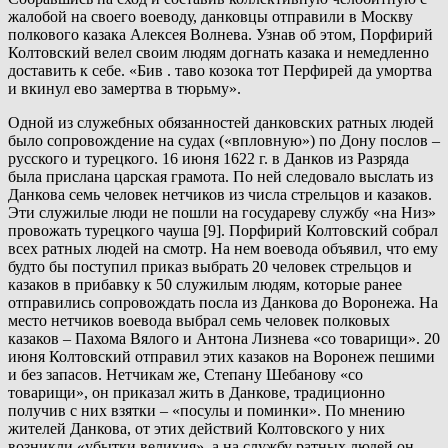
жалобой на своего воеводу, данковцы отправили в Москву
полкового казака Алексея Волнева. Узнав об этом, Порфирий
Колтовский велел своим людям догнать казака и немедленно
доставить к себе. «Бив . таво козока тот Перфирей да умортва
и вкинул ево замертва в тюрьму».
Одной из служебных обязанностей данковских ратных людей
было сопровождение на судах («впловную») по Дону послов –
русского и турецкого. 16 июня 1622 г. в Данков из Разряда
была прислана царская грамота. По ней следовало выслать из
Данкова семь человек нетчиков из числа стрельцов и казаков.
Эти служилые люди не пошли на государеву службу «на Низ»
провожать турецкого чауша [9]. Порфирий Колтовский собрал
всех ратных людей на смотр. На нем воевода объявил, что ему
будто бы поступил приказ выбрать 20 человек стрельцов и
казаков в прибавку к 50 служилым людям, которые ранее
отправились сопровождать посла из Данкова до Воронежа. На
место нетчиков воевода выбрал семь человек полковых
казаков – Пахома Вялого и Антона Лизнева «со товарищи». 20
июня Колтовский отправил этих казаков на Воронеж пешими
и без запасов. Нетчикам же, Степану Шебанову «со
товарищи», он приказал жить в Данкове, традиционно
получив с них взятки – «посулы и поминки». По мнению
жителей Данкова, от этих действий Колтовского у них
возникли «убытки великия», а на службу ратных людей он