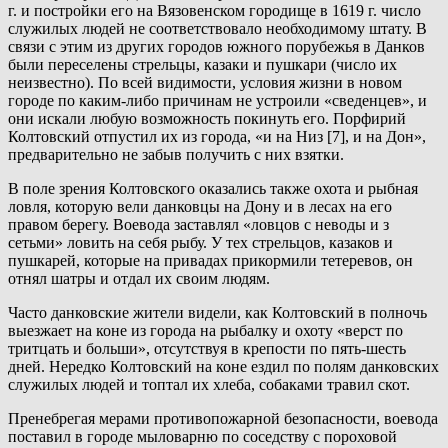
г. и постройки его на Вязовенском городище в 1619 г. число
служилых людей не соответствовало необходимому штату. В
связи с этим из других городов южного порубежья в Данков
были переселены стрельцы, казаки и пушкари (число их
неизвестно). По всей видимости, условия жизни в новом
городе по каким-либо причинам не устроили «сведенцев», и
они искали любую возможность покинуть его. Порфирий
Колтовский отпустил их из города, «и на Низ [7], и на Дон»,
предварительно не забыв получить с них взятки.
В поле зрения Колтовского оказались также охота и рыбная
ловля, которую вели данковцы на Дону и в лесах на его
правом берегу. Воевода заставлял «ловцов с неводы и з
сетьми» ловить на себя рыбу. У тех стрельцов, казаков и
пушкарей, которые на привадах прикормили тетеревов, он
отнял шатры и отдал их своим людям.
Часто данковские жители видели, как Колтовский в полночь
выезжает на коне из города на рыбалку и охоту «верст по
тритцать и больши», отсутствуя в крепости по пять-шесть
дней. Нередко Колтовский на коне ездил по полям данковских
служилых людей и топтал их хлеба, собаками травил скот.
Пренебрегая мерами противопожарной безопасности, воевода
поставил в городе мыловарню по соседству с пороховой