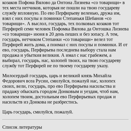
козаков Пофома Вялово да Онтона Лизнева «со товарищи» в
тех места нетчиков, которыя не пошли на твою государеву
службу впловную. По ево Перфирьеву веленью, дружа им,
взял с них посулы и поминки Степанькя Шебанов «со
товарищи». А выслол, государь, тех полковых козаков тот
Перфирей семи человек Пофомка Вялова да Онтошка Лизнева
«со товарищи» июня в 20 день пеших и без зопасу. А тем,
государь, нетчиком Степанки «со товарищи» велел тот
Перфирей жить дома, а поимал с них посулы и поминки. И от
ево, государь, Перфирьева последнева выбору стала нам
продажа и убыткия великия. А имал с нас грабежем, а
выбирал, государь, нас, холопей твоих, на твою государеву
службу тот Перфирей не по твоему государеву указу.
Милосердый государь, царь и великий князь Михайла
Федорович всеа Русии, смилуйся, пожалуй нас, холопех
своих, вели, государь, про ево Перфирьева насильства и
прадажу обыскать городом Донковым и уездам, чтоб нам,
холопем твоим, достольным ево Перфирьевых продаж и
насильств из Донкова не разбрестись.
Царь государь, смилуйся, пожалуй.
Список литературы