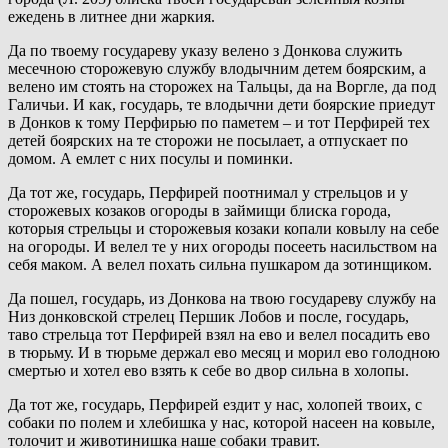
ежедень в литнее дни жаркия.
Да по твоему государеву указу велено з Донкова служить
месечною сторожевую службу влодычним детем боярским, а
велено им стоять на сторожех на Тальцы, да на Воргле, да под
Галичьи. И как, государь, те влодычни дети боярские приедут
в Донков к тому Перфирью по паметем – и тот Перфирей тех
детей боярских на те сторожи не посылает, а отпускает по
домом. А емлет с них посулы и поминки.
Да тот же, государь, Перфирей поотнимал у стрельцов и у
сторожевых козаков огороды в займищи блиска города,
которыя стрельцы и сторожевыя козаки копали ковылу на себе
на огороды. И велел те у них огороды посееть насильством на
себя маком. А велел похать сильна пушкаром да зотинщиком.
Да пошел, государь, из Донкова на твою государеву службу на
Низ донковской стрелец Першик Лобов и после, государь,
таво стрельца тот Перфирей взял на ево и велел посадить ево
в тюрьму. И в тюрьме держал ево месяц и морил ево голодною
смертью и хотел ево взять к себе во двор сильна в холопы.
Да тот же, государь, Перфирей ездит у нас, холопей твоих, с
собаки по полем и хлебишка у нас, которой насеен на ковыле,
толочит и животинишка наше собаки травит.