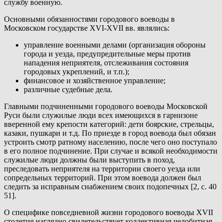
службу военную.
Основными обязанностями городового воеводы в
Московском государстве XVI-XVII вв. являлись:
управление военными делами (организация обороны
города и уезда, предупредительные меры против
нападения неприятеля, отслеживания состояния
городовых укреплений, и т.п.);
финансовое и хозяйственное управление;
различные судебные дела.
Главными подчиненными городового воеводы Московской
Руси были служилые люди всех имеющихся в гарнизоне
вверенной ему крепости категорий: дети боярские, стрельцы,
казаки, пушкари и т.д. По приезде в город воевода был обязан
устроить смотр ратному населению, после чего оно поступало
в его полное подчинение. При случае и всякой необходимости
служилые люди должны были выступить в поход,
преследовать неприятеля на территории своего уезда или
сопредельных территорий. При этом воевода должен был
следить за исправным снабжением своих подопечных [2, с. 40
51].
О специфике повседневной жизни городового воеводы XVII
столетия наглядно свидетельствует коллективная челобитная