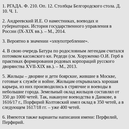
1. РГАДА. Ф. 210. Оп. 12. Столбцы Белгородского стола. Д.
10. Ч. 1.
2. Андреевский И.Е. О наместниках, воеводах и
губернаторах. История государственного управления в
России (IX-XIX вв.). – М., 2014.
3. Вероятно в значении «злоупотребление».
4. В свою очередь Батура по родословным легендам считался
потомком касожского кн. Редеди (см. Хоруженко О.И. Герб в
практиках формирования родовых корпораций русского
дворянства XVII-XIX вв.). – М., 2013.
5. Жильцы – дворяне и дети боярские, жившие в Москве,
готовые к службе и войне. Жильцам открывалась хорошая
карьера, из них производились в стряпчие и воеводы в
небольшие города. Земельный оклад жильцов составлял от
350 до 1000 четей. Так, накануне воеводства в Данкове, в
1616/17 г., Порфирий Колтовский имел оклад в 350 четей, а в
следующем 1617/18 гг. – уже 400 четей.
6. Имеются также варианты написания имени: Перфилий,
Перфирий.