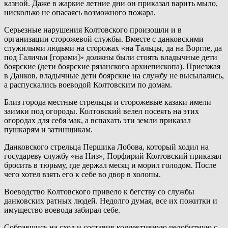
казной. Даже в жаркие летние дни он приказал варить мыло,
нисколько не опасаясь возможного пожара.
Серьезные нарушения Колтовского произошли и в
организации сторожевой службы. Вместе с данковскими
служилыми людьми на сторожах «на Тальцы, да на Воргле, да
под Галичьи [горами]» должны были стоять владычные дети
боярские (дети боярские рязанского архиепископа). Приезжая
в Данков, владычные дети боярские на службу не высылались,
а распускались воеводой Колтовским по домам.
Близ города местные стрельцы и сторожевые казаки имели
заимки под огороды. Колтовский велел посеять на этих
огородах для себя мак, а вспахать эти земли приказал
пушкарям и затинщикам.
Данковского стрельца Першика Лобова, который ходил на
государеву службу «на Низ», Порфирий Колтовский приказал
бросить в тюрьму, где держал месяц и морил голодом. После
чего хотел взять его к себе во двор в холопы.
Воеводство Колтовского привело к бегству со службы
данковских ратных людей. Недолго думая, все их пожитки и
имущество воевода забирал себе.
Собравшись на сход и составив коллективную челобитную с