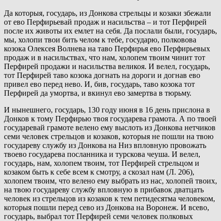
Да которыя, государь, из Донкова стрельцы и козаки збежали
от ево Перфирьевай продаж и насильства – и тот Перфирей
после их животы их емлет на себя. Да послали были, государь,
мы, холопи твои бить челом к тебе, государю, полковова
козока Олексея Волнева на таво Перфирья ево Перфирьевых
продаж и в насильствах, что нам, холопем твоим чинит тот
Перфирей продажи и насильства великоя. И велел, государь,
тот Перфирей таво козока догнать на дороги и догнав ево
привел ево перед нево. И, бив, государь, таво козока тот
Перфирей да умортва, и вкинул ево замертва в тюрьму.
И нынешнего, государь, 130 году июня в 16 день прислона в
Донков к тому Перфирью твоя государева грамота. А по твоей
государевай грамоте велено ему выслоть из Донкова нетчиков
семи человек стрельцов и козаков, которыя не пошли на твою
государеву службу из Донкова на Низ впловную провожать
твоево государева посланника и турскова чеуша. И велел,
государь, нам, холопем твоим, тот Перфирей стрельцом и
козаком быть к себе всем к смотру, а скозал нам (Л. 206),
холопем твоим, что велено ему выбрать из нас, холопей твоих,
на твою государеву службу впловную в прибавок дватцать
человек из стрельцов из козаков к тем петидесятма человеком,
которыя пошли перед сево из Донкова на Воронеж. И всево,
государь, выбрал тот Перфирей семи человек полковых