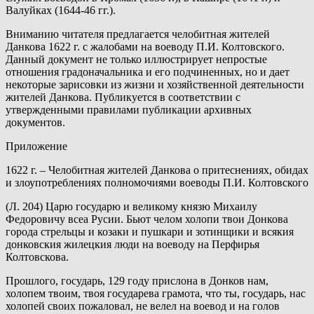
Валуйках (1644-46 гг.).
Вниманию читателя предлагается челобитная жителей
Данкова 1622 г. с жалобами на воеводу П.И. Колтовского.
Данный документ не только иллюстрирует непростые
отношения градоначальника и его подчиненных, но и дает
некоторые зарисовки из жизни и хозяйственной деятельности
жителей Данкова. Публикуется в соответствии с
утвержденными правилами публикации архивных
документов.
Приложение
1622 г. – Челобитная жителей Данкова о притеснениях, обидах
и злоупотреблениях полномочиями воеводы П.И. Колтовского
(Л. 204) Царю государю и великому князю Михаилу
Федоровичу всеа Русии. Бьют челом холопи твои Донкова
города стрельцы и козаки и пушкари и зотинщики и всякия
донковския жилецкия люди на воеводу на Перфирья
Колтовскова.
Прошлого, государь, 129 году прислона в Донков нам,
холопем твоим, твоя государева грамота, что ты, государь, нас
холопей своих пожаловал, не велел на воевод и на голов