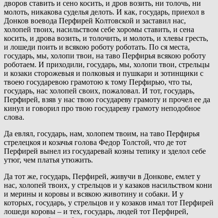
дворов ставить и сено косить, и дров возить, ни толочь, ни
молоть, никакова суделья делоть. И как, государь, приехол в
Донков воевода Перфирей Колтовской и заставил нас,
холопей твоих, насильством себе хоромы ставить, и сена
косить, и дрова возить, и толочить, и молоть, и хлевы гресть,
и лошеди поить и всякою роботу роботать. По ся места,
государь, мы, холопи твои, на таво Перфирья всякою роботу
роботаем. И приходили, государь, мы, холопи твои, стрельцы
и козаки сторожевыя и полковыя и пушкари и зотинщики с
твоею государевою грамотою к тому Перфирью, что ты,
государь, нас холопей своих, пожаловал. И тот, государь,
Перфирей, взяв у нас твою государеву грамоту и прочел ее да
кинул и говорил про твою государеву грамоту неподобное
слова.
Да евлял, государь, нам, холопем твоим, на таво Перфирья
стрелецкоя и козачья голова Федор Толстой, что де тот
Перфирей вынел из государевай козны тепику и зделол себе
утюг, чем платья утюжить.
Да тот же, государь, Перфирей, живучи в Донкове, емлет у
нас, холопей твоих, у стрельцов и у казаков насильством кони
и мерины и коровы и всякою животину и собаки. И у
которых, государь, у стрельцов и у козаков имал тот Перфирей
лошеди коровы – и тех, государь, людей тот Перфирей,