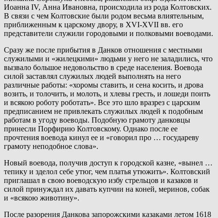
Иоанна IV, Анна Ивановна, происходила из рода Колтовских.
В связи с чем Колтовские были родом весьма влиятельным,
приближенным к царскому двору, в XVI-XVII вв. его
представители служили городовыми и полковыми воеводами.
Сразу же после прибытия в Данков отношения с местными
служилыми и «жилецкими» людьми у него не заладились, что
вызвало большое недовольство в среде населения. Воевода
силой заставлял служилых людей выполнять на него
различные работы: «хоромы ставить, и сена косить, и дрова
возить, и толочить, и молоть, и хлевы гресть, и лошеди поить
и всякою роботу роботать». Все это шло вразрез с царским
предписанием не привлекать служилых людей к подобным
работам в угоду воеводы. Подобную грамоту данковцы
принесли Порфирию Колтовскому. Однако после ее
прочтения воевода кинул ее и «говорил про … государеву
грамоту неподобное слова».
Новый воевода, получив доступ к городской казне, «вынел …
тепику и зделол себе утюг, чем платья утюжить». Колтовский
приглашал в свою воеводскую избу стрельцов и казаков и
силой принуждал их давать купчии на коней, меринов, собак
и «всякою животину».
После разорения Данкова запорожскими казаками летом 1618