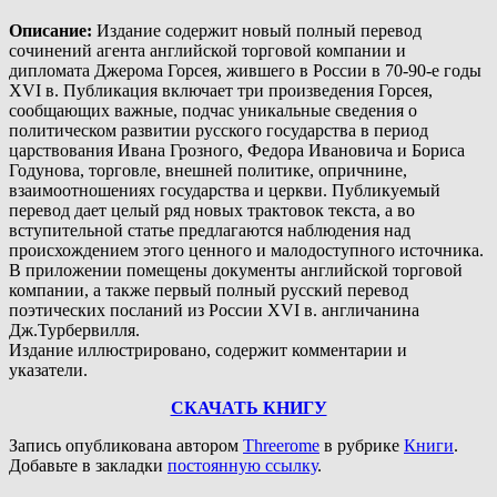
Описание
:
Издание содержит новый полный перевод
сочинений агента английской торговой компании и
дипломата Джерома Горсея, жившего в России в 70-90-е годы
XVI в. Публикация включает три произведения Горсея,
сообщающих важные, подчас уникальные сведения о
политическом развитии русского государства в период
царствования Ивана Грозного, Федора Ивановича и Бориса
Годунова, торговле, внешней политике, опричнине,
взаимоотношениях государства и церкви. Публикуемый
перевод дает целый ряд новых трактовок текста, а во
вступительной статье предлагаются наблюдения над
происхождением этого ценного и малодоступного источника.
В приложении помещены документы английской торговой
компании, а также первый полный русский перевод
поэтических посланий из России XVI в. англичанина
Дж.Турбервилля.
Издание иллюстрировано, содержит комментарии и
указатели.
СКАЧАТЬ КНИГУ
Запись опубликована автором
Threerome
в рубрике
Книги
.
Добавьте в закладки
постоянную ссылку
.