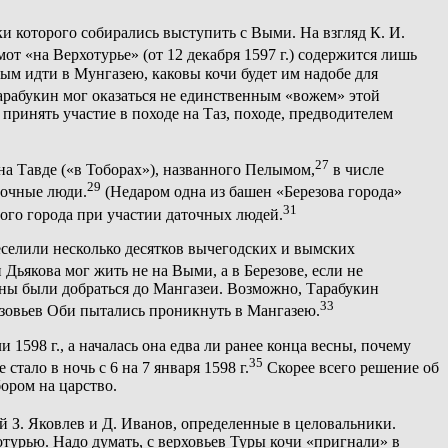
ики которого собирались выступить с Выми. На взгляд К. И.
от «на Верхотурье» (от 12 декабря 1597 г.) содержится лишь
ым идти в Мунгазею, каковы кочи будет им надобе для
рабукин мог оказаться не единственным «вожем» этой
ринять участие в походе на Таз, походе, предводителем
27
на Тавде («в Тоборах»), названного Пелымом,
в числе
29
точные люди.
(Недаром одна из башен «Березова города»
31
этого города при участии даточных людей.
ереселили несколько десятков вычегодских и вымских
ьякова мог жить не на Выми, а в Березове, если не
жны были добраться до Мангазеи. Возможно, Тарабукин
33
низовьев Оби пытались проникнуть в Мангазею.
1598 г., а началась она едва ли ранее конца весны, почему
35
 стало в ночь с 6 на 7 января 1598 г.
Скорее всего решение об
ором на царство.
ей З. Яковлев и Д. Иванов, определенные в целовальники.
отурью. Надо думать, с верховьев Туры кочи «пригнали» в