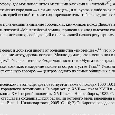
37
резову (где мог пополниться местными казаками и «литвой»
),
ангазейских городков — или «иноземцев», или русских либо зыр
 поздней весной того же года предводитель этой экспедиции с 
что привлекший внимание тобольских книжников поход Дьякова з
ь жителей «Мангазейской земли», привели их «под высокую гос
вный источник, сообщающий о положившей начало регулярному 
44
азмерах и добиться шерти от большинства «иноземцев»,
что и 
ование «государева» острога. Можно думать, что именно под в
45
ди»,
было сочтено необходимым послать в «Мунгазею» отряд 
47
ке, возникло намерение заложить острог в устье Таза.
Участни
о лет ставшую городом — центром одного из самых обширных в п
исейском летописце, где повествуется также о походах 1600-160
ии городового летописания Сибири конца XVII — начала XVIII в.
 конца XVI -первой половины XVIII века. Новосибирск, 1982. С. 6
 старшая из сохранившихся редакций которого была завершена в 1
 Вып. 1. Нижневартовск, 2005. С. 10; 2) Сибирское городовое л