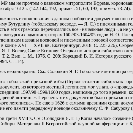
 МР мы не прочтем о казанском митрополите Ефреме, короновав
бря 1612 г. (142-144, 192, примеч. 51, 60; 193, примеч. 73-74).
озможность использования в данном сообщении документального 
у Бутурлину (тобольскому воеводе. — Я. С.) с писмянными голова
о есть в этих грамотах перечислялись все «начальные люди», а не 
верхотурских администраторах 1602/03-1604/05 годов Н. О. Пле
нникам названы воеводой и письменным головой соответственно
 конце XVI — XVII вв. Екатеринбург, 2018. С. 225-226). Скоре
Я. Г. Вослед Савве Есипову: Очерки по истории сибирского ле
г. Т. 2. Вып. 1. М., 1976. С. 208; Корецкий В. И. История русск
994. С. 114).
сь неоднократно. См.: Солодкин Я. Г. Тобольские летописцы с
нате» тобольской приказной избы (Первое столетие сибирских гор
 документ, из которого местный летописец мог узнать о «прове
педиции 1597/98-1599/1600 годов, написана до того времени, к
аревой вотчины». Перечень этих документов было приказано отп
ого летописца». Но еще в 1626 г. самыми древними среди докум
ие его памяти разрядному воеводе окольничему С. Ф. Сабурову (М
й трети XVII в. См.: Солодкин Я. Г. 1) Когда началось создание
бири. Материалы II Всероссийской научной конференции: г. Курга