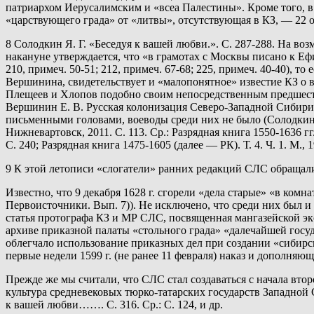
патриархом Иерусалимским и «всеа Палестины». Кроме того, в
«царствующего града» от «литвы», отсутствующая в КЗ, — 22 октя
8 Солодкин Я. Г. «Беседуя к вашей любви.». С. 287-288. На в
накануне утверждается, что «в грамотах с Москвы писано к Ефим
210, примеч. 50-51; 212, примеч. 67-68; 225, примеч. 40-40), т
Вершинина, свидетельствует и «малопонятное» известие КЗ о 
Плещеев и Хлопов подобно своим непосредственным предшестве
Вершинин Е. В. Русская колонизация Северо-Западной Сибири в
письменными головами, воеводы среди них не было (Солодкин 
Нижневартовск, 2011. С. 113. Ср.: Разрядная книга 1550-1636 г
С. 240; Разрядная книга 1475-1605 (далее — РК). Т. 4. Ч. 1. М., 1
9 К этой летописи «слогатели» ранних редакций СЛС обращали
Известно, что 9 декабря 1628 г. сгорели «дела старые» «в ком
Первоисточники. Вып. 7)). Не исключено, что среди них был и
статья протографа КЗ и МР СЛС, посвященная мангазейской экс
архиве приказной палаты «стольного града» «далечайшей госуд
облегчало использование приказных дел при создании «сибирск
первые недели 1599 г. (не ранее 11 февраля) наказ и дополняющ
Прежде же мы считали, что СЛС стал создаваться с начала второ
культура средневековых тюрко-татарских государств Западной Си
к вашей любви……. С. 316. Ср.: С. 124, и др.