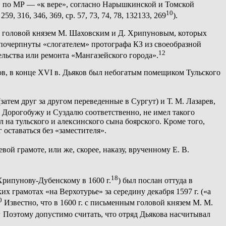
, по МР — «к вере», согласно Нарышкинской и Томской
10
 316, 346, 369, ср. 57, 73, 74, 78, 132133, 269
).
ым головой князем М. Шаховским и Д. Хрипуновым, которых
 почерпнуты «слогателем» протографа КЗ из своеобразной
12
ельства или ремонта «Мангазейского города».
ов, в конце XVI в. Дьяков был небогатым помещиком Тульского
затем друг за другом переведенные в Сургут) и Т. М. Лазарев,
Дорогобужу и Суздалю соответственно, не имел такого
на тульского и алексинского сына боярского. Кроме того,
оставаться без «заместителя».
ой грамоте, или же, скорее, наказу, врученному Е. В.
18
Хрипунову-Дубенскому в 1600 г.
) был послан оттуда в
их грамотах «на Верхотурье» за середину декабря 1597 г. («а
0
Известно, что в 1600 г. с письменным головой князем М. М.
1
Поэтому допустимо считать, что отряд Дьякова насчитывал