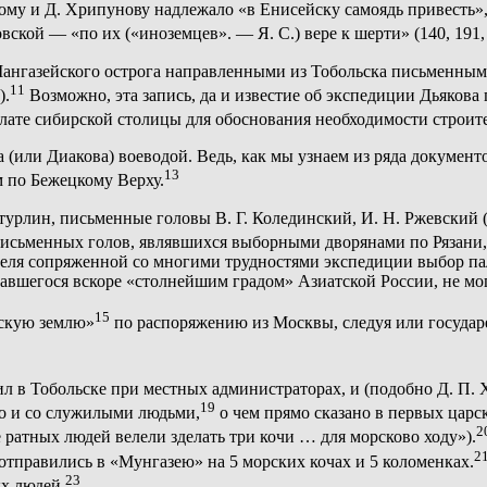
ому и Д. Хрипунову надлежало «в Енисейску самоядь привесть»
ой — «по их («иноземцев». — Я. С.) вере к шерти» (140, 191, 259,
» Мангазейского острога направленными из Тобольска письменн
11
).
Возможно, эта запись, да и известие об экспедиции Дьякова
палате сибирской столицы для обоснования необходимости строит
(или Диакова) воеводой. Ведь, как мы узнаем из ряда документ
13
м по Бежецкому Верху.
утурлин, письменные головы В. Г. Колединский, И. Н. Ржевский (
исьменных голов, являвшихся выборными дворянами по Рязани, 
еля сопряженной со многими трудностями экспедиции выбор пал 
вшегося вскоре «столнейшим градом» Азиатской России, не мог 
15
йскую землю»
по распоряжению из Москвы, следуя или государев
л в Тобольске при местных администраторах, и (подобно Д. П. 
19
но и со служилыми людьми,
о чем прямо сказано в первых царск
2
ратных людей велели зделать три кочи … для морсково ходу»).
2
отправились в «Мунгазею» на 5 морских кочах и 5 коломенках.
23
х людей.