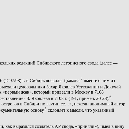
)
ескольких редакций Сибирского летописного свода (далее —
2
(1597/98) г. в Сибирь воеводы Дьякова;
вместе с ним из
», выехали целовальники Захар Яковлев Устюжанин и Докучай
х «первый ясак», который привезли в Москву в 7108
6
тавление» З. Яковлева в 7108 г. (191, примеч. 20-23).
 и острогов в Сибири по взятии ее…», нежели анонимный автор
8
окументальную основу,
склоняет к мысли, что указанный
и, как выразился создатель АР свода, «приняли»), имел в виду