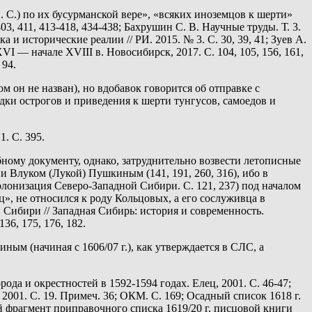
Я. С.) по их бусурманской вере», «всяких иноземцов к шерти»
403, 411, 413-418, 434-438; Бахрушин С. В. Научные труды. Т. 3.
 и исторические реалии // РИ. 2015. № 3. С. 30, 39, 41; Зуев А.
I — начале XVIII в. Новосибирск, 2017. С. 104, 105, 156, 161,
 94.
 он не назван), но вдобавок говорится об отправке с
ки острогов и приведения к шерти тунгусов, самоедов и
1. С. 395.
обному документу, однако, затруднительно возвести летописные
 Влуком (Лукой) Пушкиным (141, 191, 260, 316), ибо в
олонизация Северо-Западной Сибири. С. 121, 237) под началом
», не относился к роду Кольцовых, а его сослуживца в
 Сибири // Западная Сибирь: история и современность.
36, 175, 176, 182.
ным (начиная с 1606/07 г.), как утверждается в СЛС, а
ода и окрестностей в 1592-1594 годах. Елец, 2001. С. 46-47;
001. С. 19. Примеч. 36; ОКМ. С. 169; Осадный список 1618 г.
й фрагмент приправочного списка 1619/20 г. писцовой книги