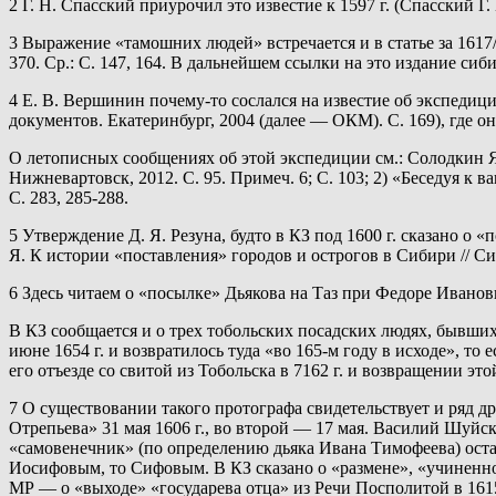
2 Г. Н. Спасский приурочил это известие к 1597 г. (Спасский Г
3 Выражение «тамошних людей» встречается и в статье за 1617/
370. Ср.: С. 147, 164. В дальнейшем ссылки на это издание сиб
4 Е. В. Вершинин почему-то сослался на известие об экспеди
документов. Екатеринбург, 2004 (далее — ОКМ). С. 169), где 
О летописных сообщениях об этой экспедиции см.: Солодкин Я
Нижневартовск, 2012. С. 95. Примеч. 6; С. 103; 2) «Беседуя к
С. 283, 285-288.
5 Утверждение Д. Я. Резуна, будто в КЗ под 1600 г. сказано 
Я. К истории «поставления» городов и острогов в Сибири // Сиб
6 Здесь читаем о «посылке» Дьякова на Таз при Федоре Иванов
В КЗ сообщается и о трех тобольских посадских людях, бывших
июне 1654 г. и возвратилось туда «во 165-м году в исходе», то
его отъезде со свитой из Тобольска в 7162 г. и возвращении это
7 О существовании такого протографа свидетельствует и ряд 
Отрепьева» 31 мая 1606 г., во второй — 17 мая. Василий Шуйск
«самовенечник» (по определению дьяка Ивана Тимофеева) оста
Иосифовым, то Сифовым. В КЗ сказано о «размене», «учиненной
МР — о «выходе» «государева отца» из Речи Посполитой в 1615