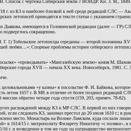
. Н. Список с чертежа Сибирския земли // ВОИДР. Кн. 3. М., 1849.
18 г. из КЗ и наиболее близкой к ней среди редакций СЛС — Акад
ирских летописей приводятся в тексте статьи с указанием страниц
ции Дьякова, имеющееся в Головинской редакции (далее — ГР) С
оно подверглось сокращению.
. Г. 1) Тобольские летописцы середины — второй половины XVII
 вашей любви…»: Спорные проблемы истории сибирского летописан
о «посылке» «проведывать» «Мангазейскую землю» князя М. Шахов
ирские города XVII — начала XX века. Новосибирск, 1981. С. 37.
иче.
 целовальниками «у казны» в посольстве Ф. И. Байкова, которое
 есть летом 1657 г. В МР, в отличие от более поздних редакций С
й миссии обратно четыре года спустя (159, 203, примеч. 78-82).
других расхождений между КЗ и МР СЛС. В первой из них говори
ий, если следовать КЗ, занимал престол до 20 июля 1610 г.; в р
влено место. Монастырь на Волоке Ламском, куда сослали лишив
» в 1614/15 г. митрополиту Филарету Никитичу «с поляки», и ег
/16 г. и возведении в том же году на патриаршество митрополи