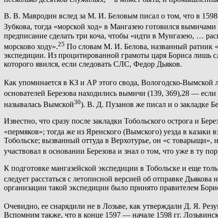
В. В. Мавродин вслед за М. И. Беловым писал о том, что в 1598
Зубкова, тогда «морской ход» в Мангазею готовился вымичами 
предписание сделать три коча, чтобы «идти в Мунгазею, … ра
25
морсково ходу».
По словам М. И. Белова, названный ратник «
экспедиции. Из процитированной грамоты царя Бориса лишь сл
которого явился, если следовать СЛС, Федор Дьяков.
Как упоминается в КЗ и АР этого свода, Вологодско-Вымской л
основателей Березова находились вымичи (139, 369),28 — если 
30
называлась Вымской
). В. Д. Пузанов же писал и о закладке 
Известно, что сразу после закладки Тобольского острога и Бере
«пермяков»; тогда же из Яренского (Вымского) уезда в казаки 
Тобольске; вызванный оттуда в Верхотурье, он «с товарыщи»,
участвовал в основании Березова и знал о том, что уже в ту 
К подготовке мангазейской экспедиции в Тобольске и еще тольк
следует расстаться с летописной версией об отправке Дьякова
организации такой экспедиции было принято правителем Борис
Очевидно, ее снарядили не в Лозьве, как утверждали Д. Я. Резу
Вспомним также, что в конце 1597 — начале 1598 гг. Лозьвинс