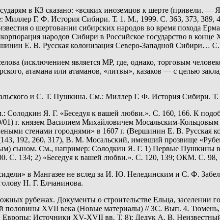
государям в КЗ сказано: «всяких иноземцов к шерте (привели. — 
: Миллер Г. Ф. История Сибири. Т. 1. М., 1999. С. 363, 373, 389, 
е известия о шертовании сибирских народов во время похода Ермака
нкорпорация народов Сибири в Российское государство в конце XV
; Вершинин Е. В. Русская колонизация Северо-Западной Сибири… С.
ова (исключением является МР, где, однако, торговым человеком
го, атамана или атаманов, «литвы», казаков — с целью заклад
альского и С. Т. Пушкина. См.: Миллер Г. Ф. История Сибири. Т. 
.: Солодкин Я. Г. «Беседуя к вашей любви.». С. 160, 166. К под
0/01) г. князем Василием Михайловичем Мосальским-Кольцовым и
еными стенами городнями» в 1607 г. (Вершинин Е. В. Русская к
143, 192, 260, 317), В. М. Мосальский, имевший прозвище «Рубец
ым) сыном. См., например: Солодкин Я. Г. 1) Первые Пушкины в
 С. 134; 2) «Беседуя к вашей любви.». С. 120, 139; ОКМ. С. 98, 1
дели» в Мангазее не вслед за И. Ю. Нелединским и С. Ф. Забели
голову Н. Г. Елчанинова.
на южных рубежах. Документы о строительстве Ельца, заселении гор
половины XVII века (Новые материалы) // ЗС. Вып. 4. Тюмень, 2
й Европы: Источники XV-XVII вв. Т. 8); Дедук А. В. Неизвестны