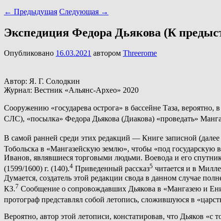
←
Предыдущая
Следующая
→
Экспедиция Федора Дьякова (К предыст
Опубликовано
16.03.2021
автором
Threerome
Автор: Я. Г. Солодкин
Журнал: Вестник «Альянс-Архео» 2020
Сооружению «государева острога» в бассейне Таза, вероятно, в
СЛС), «посылка» Федора Дьякова (Диакова) «проведать» Манг
В самой ранней среди этих редакций — Книге записной (далее 
Тобольска в «Мангазейскую землю», чтобы «под государскую
Иванов, являвшиеся торговыми людьми. Воевода и его спутники
4
5
(1599/1600) г. (140).
Приведенный рассказ
читается и в Миллер
Думается, создатель этой редакции свода в данном случае пол
7
КЗ.
Сообщение о сопровождавших Дьякова в «Мангазею и Енисе
протограф представлял собой летопись, сложившуюся в «царс
Вероятно, автор этой летописи, констатировав, что Дьяков «с 