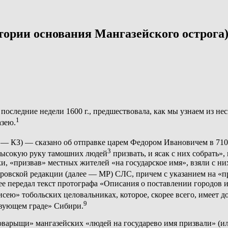
ории основания Мангазейского острога
 последние недели 1600 г., предшествовала, как мы узнаем из н
1
азею.
— КЗ) — сказано об отправке царем Федором Ивановичем в 7106 
3
 высокую руку тамошних людей
призвать, и ясак с них собрать
, «призвав» местных жителей «на государское имя», взяли с ни
овской редакции (далее — МР) СЛС, причем с указанием на «прес
нее передал текст протографа «Описания о поставлении городов
ю» тобольских целовальниках, которое, скорее всего, имеет д
9
твующем граде» Сибири.
товарыщи» мангазейских «людей на государево имя призвали» (ил