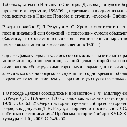
Тобольск, затем по Иртышу и Оби отряд Дьякова двинулся к Бе
провели там, вероятно, 1598/99 г., перезимовав в одном из м
года вернулись в Нижнее Приобье и столицу «русской» Сибири;
Вряд ли подобно Д. Я. Резуну и А. С. Хромых стоит считать, 
провинциальный сын боярский «с товарыщи» сумели объясачит
(Заметим, что этот летописный свод — единственный наррати
43
подтверждает мнения
о ее завершении в 1601 г.).
Однако Дьякову едва ли удалось собрать ясак в значительных р
многочисленную экспедицию, главной целью которой стало осн
самовольном сборе русскими торговыми людьми дани с «самоя
алексинского сына боярского, служившего одно время в Тобольс
в среднем течении этой реки, — крепостицу, спустя нескольк
1 О походе Дьякова сообщалось и в известном Г. Ф. Миллеру ен
г. (Резун Д. Я. 1) Анкеты 1760-х годов как источник по истор
1979. С. 62, 63; 2) Очерки истории изучения сибирского города
годов, как допускал Д. Я. Резун, а вторичен относительно СЛС,
сибирского летописания // Проблемы истории Сибири XVI-XX вв.
культура. СПб., 2007. С. 249-250.