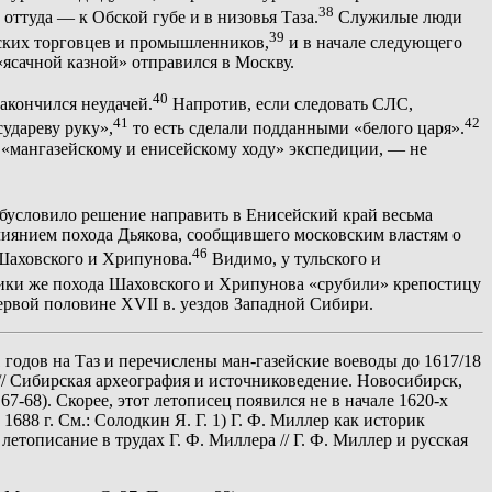
38
 а оттуда — к Обской губе и в низовья Таза.
Служилые люди
39
янских торговцев и промышленников,
и в начале следующего
«ясачной казной» отправился в Москву.
40
акончился неудачей.
Напротив, если следовать СЛС,
41
42
удареву руку»,
то есть сделали подданными «белого царя».
«мангазейскому и енисейскому ходу» экспедиции, — не
обусловило решение направить в Енисейский край весьма
лиянием похода Дьякова, сообщившего московским властям о
46
Шаховского и Хрипунова.
Видимо, у тульского и
ки же похода Шаховского и Хрипунова «срубили» крепостицу
ервой половине XVII в. уездов Западной Сибири.
1 годов на Таз и перечислены ман-газейские воеводы до 1617/18
 // Сибирская археография и источниковедение. Новосибирск,
7-68). Скорее, этот летописец появился не в начале 1620-х
688 г. См.: Солодкин Я. Г. 1) Г. Ф. Миллер как историк
етописание в трудах Г. Ф. Миллера // Г. Ф. Миллер и русская