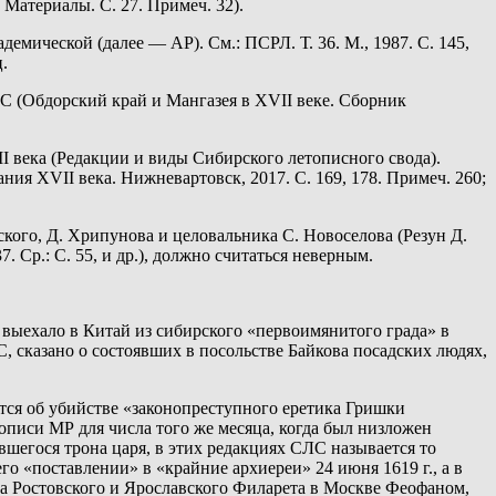
 Материалы. С. 27. Примеч. 32).
емической (далее — АР). См.: ПСРЛ. Т. 36. М., 1987. С. 145,
.
ЛС (Обдорский край и Мангазея в XVII веке. Сборник
 века (Редакции и виды Сибирского летописного свода).
ия XVII века. Нижневартовск, 2017. С. 169, 178. Примеч. 260;
ского, Д. Хрипунова и целовальника С. Новоселова (Резун Д.
 Ср.: С. 55, и др.), должно считаться неверным.
 выехало в Китай из сибирского «первоимянитого града» в
ЛС, сказано о состоявших в посольстве Байкова посадских людях,
тся об убийстве «законопреступного еретика Гришки
укописи МР для числа того же месяца, когда был низложен
шегося трона царя, в этих редакциях СЛС называется то
о «поставлении» в «крайние архиереи» 24 июня 1619 г., а в
та Ростовского и Ярославского Филарета в Москве Феофаном,