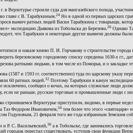
 г. в Верхотурье строили суда для мангазейского похода, участн
24
во главе с В. Тарабукиным.
Но в одной из первых царских грам
спрося вымич ратных людей Васки Тарабукина с товарыщи, котор
26
вел» экспедицию Дьякова из Тобольска до Березова.
Однако Та
едует, что Тарабукин и некоторые другие вымичи должны были п
етописи и наказе князю П. И. Горчакову о строительстве города 
верить березовскому городовому списку середины 1630-х гг., да
Березова ратными людьми, в том числе из Поморья, и о закладке 
зова (1587 и 1593 гг. соответственно) туда по царскому указу п
32
взяли 60 ратных людей.
Поэтому Тарабукин в канун экспедиции Д
 не исключено, сообщил о кочах, на которых служилые люди дол
пору, если не раньше, русские торговые и промышленные люди с 
о строившемся Верхотурье приступили, видимо, в первые недели 
34
 на Таз Федором Ивановичем,
тем более что этого «святоцаря» не
ом Годуновым, 21 февраля того же года избранным Земским соб
36
н и Р. С. Васильевский,
а в Тобольске, где занимались торговл
кий городок перестал существовать, уступив свои функции Верх