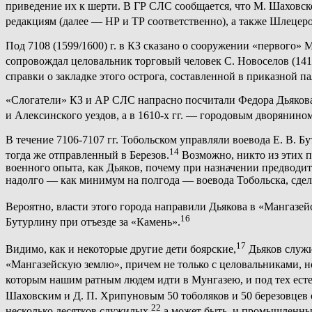
приведение их к шерти. В ГР СЛС сообщается, что М. Шаховск
редакциям (далее — НР и ТР соответственно), а также Шлецеровск
Под 7108 (1599/1600) г. в КЗ сказано о сооружении «первого
сопровождал целовальник торговый человек С. Новоселов (141
справки о закладке этого острога, составленной в приказной 
«Слогатели» КЗ и АР СЛС напрасно посчитали Федора Дьякова 
и Алексинского уездов, а в 1610-х гг. — городовым дворянино
В течение 7106-7107 гг. Тобольском управляли воевода Е. В. Б
14
тогда же отправленный в Березов.
Возможно, никто из этих п
военного опыта, как Дьяков, почему при назначении предводит
надолго — как минимум на полгода — воевода Тобольска, сдела
Вероятно, власти этого города направили Дьякова в «Мангазе
16
Бутурлину при отъезде за «Камень».
17
Видимо, как и некоторые другие дети боярские,
Дьяков служи
«Мангазейскую землю», причем не только с целовальниками, 
которым нашим ратным людем идти в Мунгазею, и под тех есте 
Шаховским и Д. П. Хрипуновым 50 тоболяков и 50 березовцев 
22
несколько десятков служилых,
а может быть, и промышленны