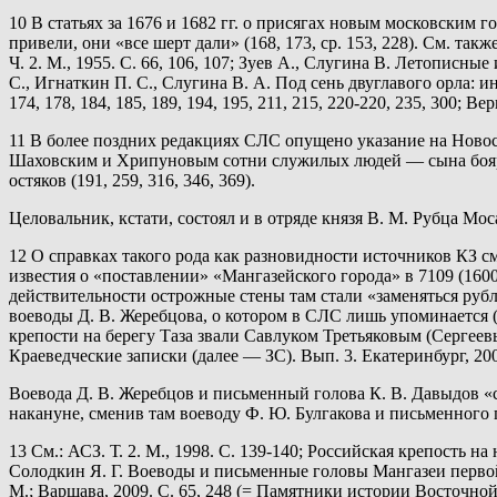
10 В статьях за 1676 и 1682 гг. о присягах новым московским 
привели, они «все шерт дали» (168, 173, ср. 153, 228). См. также
Ч. 2. М., 1955. С. 66, 106, 107; Зуев А., Слугина В. Летописны
С., Игнаткин П. С., Слугина В. А. Под сень двуглавого орла: и
174, 178, 184, 185, 189, 194, 195, 211, 215, 220-220, 235, 300
11 В более поздних редакциях СЛС опущено указание на Новосел
Шаховским и Хрипуновым сотни служилых людей — сына боярско
остяков (191, 259, 316, 346, 369).
Целовальник, кстати, состоял и в отряде князя В. М. Рубца Мос
12 О справках такого рода как разновидности источников КЗ см
известия о «поставлении» «Мангазейского города» в 7109 (160
действительности острожные стены там стали «заменяться рубл
воеводы Д. В. Жеребцова, о котором в СЛС лишь упоминается (
крепости на берегу Таза звали Савлуком Третьяковым (Сергеев
Краеведческие записки (далее — ЗС). Вып. 3. Екатеринбург, 2000.
Воевода Д. В. Жеребцов и письменный голова К. В. Давыдов «си
накануне, сменив там воеводу Ф. Ю. Булгакова и письменного 
13 См.: АСЗ. Т. 2. М., 1998. С. 139-140; Российская крепость 
Солодкин Я. Г. Воеводы и письменные головы Мангазеи первой 
М.; Варшава, 2009. С. 65, 248 (= Памятники истории Восточно