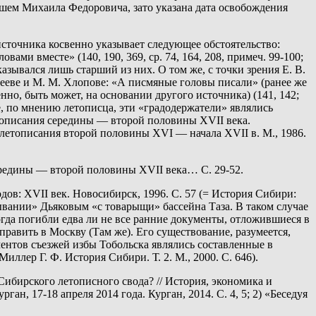
шем Михаила Федоровича, зато указана дата освобождения
источника косвенно указывает следующее обстоятельство:
ми вместе» (140, 190, 369, ср. 74, 164, 208, примеч. 99-100;
указывался лишь старший из них. О том же, с точки зрения Е. В.
щееве и М. М. Хлопове: «А писмяные головы писали» (ранее же
, быть может, на основании другого источника) (141, 142;
е, по мнению летописца, эти «градодержатели» являлись
тописания середины — второй половины XVII века.
ого летописания второй половины XVI — начала XVII в. М., 1986.
ередины — второй половины XVII века… С. 29-52.
одов: XVII век. Новосибирск, 1996. С. 57 (= История Сибири:
дывании» Дьяковым «с товарыщи» бассейна Таза. В таком случае
огда погибли едва ли не все ранние документы, отложившиеся в
равить в Москву (Там же). Его существование, разумеется,
ентов съезжей избы Тобольска являлись составленные в
иллер Г. Ф. История Сибири. Т. 2. М., 2000. С. 646).
 Сибирского летописного свода? // История, экономика и
н, 17-18 апреля 2014 года. Курган, 2014. С. 4, 5; 2) «Беседуя