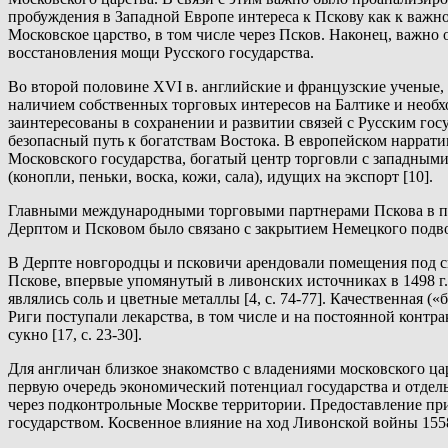
пробуждения в Западной Европе интереса к Пскову как к важн
Московское царство, в том числе через Псков. Наконец, важно 
восстановления мощи Русского государства.
Во второй половине XVI в. английские и французские ученые
наличием собственных торговых интересов на Балтике и необ
заинтересованы в сохранении и развитии связей с Русским гос
безопасный путь к богатствам Востока. В европейском нарра
Московского государства, богатый центр торговли с западными
(конопли, пеньки, воска, кожи, сала), идущих на экспорт [10].
Главными международными торговыми партнерами Пскова в пер
Дерптом и Псковом было связано с закрытием Немецкого подворья 
В Дерпте новгородцы и псковичи арендовали помещения под с
Пскове, впервые упомянутый в ливонских источниках в 1498 г. [
являлись соль и цветные металлы [4, с. 74-77]. Качественная («
Риги поступали лекарства, в том числе и на постоянной контра
сукно [17, с. 23-30].
Для англичан близкое знакомство с владениями московского ц
первую очередь экономический потенциал государства и отдел
через подконтрольные Москве территории. Предоставление п
государством. Косвенное влияние на ход Ливонской войны 1558-