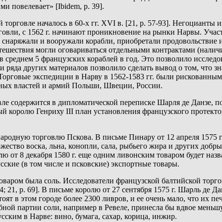
и повелевает» [Ibidem, p. 39].
орговле началось в 60-х гг. XVI в. [21, p. 57-93]. Негоцианты
говли, с 1562 г. начинают проникновение на рынки Нарвы. Уча
й снаряжали и вооружали корабли, приобретали продовольствие 
тешествия могли оговариваться отдельными контрактами (налич
 в среднем 5 французских кораблей в год. Это позволило иссле
 ряда других материалов позволило сделать вывод о том, что зн
 Торговые экспедиции в Нарву в 1562-1583 гг. были рискованн
нных властей и армий Польши, Швеции, России.
ле содержится в дипломатической переписке Шарля де Данзе, п
ый королю Генриху III план установления французского протект
народную торговлю Пскова. В письме Пинару от 12 апреля 1575 
жество воска, льна, конопли, сала, рыбьего жира и других добр
ролю от 8 декабря 1580 г. еще одним ливонским товаром будет наз
сские (в том числе и псковские) экспортные товары.
варом была соль. Исследователи французской балтийской торго
64; 21, p. 69]. В письме королю от 27 сентября 1575 г. Шарль де Д
т в этом городе более 2300 ливров, и ее очень мало, что их печа
добной партии соли, например в Ревеле, принесла бы вдвое мень
ским в Нарве: вино, бумага, сахар, корица, инжир.