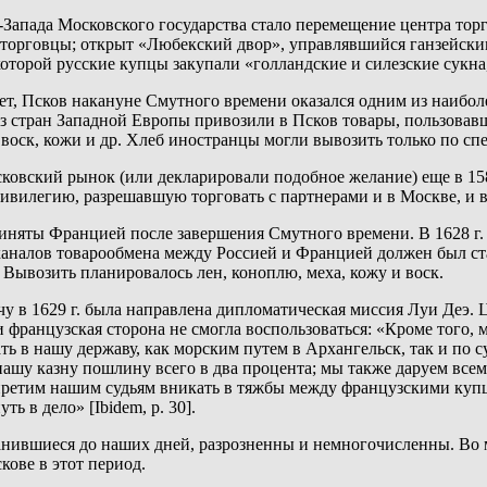
пада Московского государства стало перемещение центра торгов
торговцы; открыт «Любекский двор», управлявшийся ганзейским
оторой русские купцы закупали «голландские и силезские сукна, в
ет, Псков накануне Смутного времени оказался одним из наибо
из стран Западной Европы привозили в Псков товары, пользовав
, воск, кожи и др. Хлеб иностранцы могли вывозить только по сп
овский рынок (или декларировали подобное желание) еще в 1586
вилегию, разрешавшую торговать с партнерами и в Москве, и в П
няты Францией после завершения Смутного времени. В 1628 г. 
 каналов товарообмена между Россией и Францией должен был ст
 Вывозить планировалось лен, коноплю, меха, кожу и воск.
 в 1629 г. была направлена дипломатическая миссия Луи Деэ. Ц
 французская сторона не смогла воспользоваться: «Кроме того,
ть в нашу державу, как морским путем в Архангельск, так и по 
 нашу казну пошлину всего в два процента; мы также даруем вс
ретим нашим судьям вникать в тяжбы между французскими купца
 в дело» [Ibidem, p. 30].
ранившиеся до наших дней, разрозненны и немногочисленны. Во
кове в этот период.