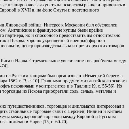
рые планировалось закупать на псковском рынке и привозить в
 Европой в XVII в. на фоне Смуты и постепенного
ями Ливонской войны. Интерес к Московии был обусловлен
вом. Английские и французские купцы были крайне
го партнера, но и способного предоставить им относительно
истики Пскова: хорошо укрепленный военный форпост
осольств, центр производства льна и прочих русских товаров
 Рига и Нарва. Стремительное увеличение товарообмена между
-74].
гии с «Русским концом» был организован «Немецкий берег» в
ра 1562 г. [3, с. 10]. Главными предметами ганзейского эскорта
юфть псковичами у контрагентов и в Таллине [9, с. 55-56]. Из
ы торговцы из Пскова приобретали соль, сельдь, металлы и
ских путешественников, торговцев и дипломатов интересовал в
дить стабильные торговые связи с Персией, Индией и Китаем
 схемы международной торговли между Европой и Русским
 англичан в Нарве [15, с. 60-70].