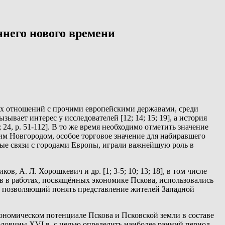
ннего нового времени
их отношений с прочими европейскими державами, среди
вает интерес у исследователей [12; 14; 15; 19], а история
4, p. 51-112]. В то же время необходимо отметить значение
им Новгородом, особое торговое значение для набиравшего
вые связи с городами Европы, играли важнейшую роль в
, А. Л. Хорошкевич и др. [1; 3-5; 10; 13; 18], в том числе
в в работах, посвящённых экономике Пскова, использовались
, позволяющий понять представление жителей Западной
ономическом потенциале Пскова и Псковской земли в составе
оловины XVI в. с целью определить наиболее ранний период