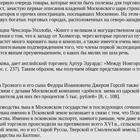
рвую очередь товары, которые могли быть полезны для торговог
т, зачастую первые описания владений Московского царя строил
маторов и прочих иностранцев, посещавших Московию. На этом 
двух богатых торговых городах, расположенных на северо-запад
иции Ченслора-Уиллоби, «Книге о великом и могущественном ц
щения о том, что к западу от Холмогор, через которые пролегал 
растет много хорошего льна и конопли, а также имеется очень м
лнительным подтверждением того, что члены первой экспедиции 
ляется явным преуменьшением, о каких бы милях ни шла речь.
ова, дает английский торговец Артур Эдуардс: «Между Новгоро
же, с. 237]. Таким образом, мы получаем общее представление о 
 Грозного и его сына Федора Иоанновича Джером Горсей также б
связи с делами Московской компании «добился. заема из царской
ителя для них без процентов 5 тыс. рублей» [8, с. 108].
зводства льна в Московском государстве в последующих сочинени
льна именно в Псковской земле возникает в связи с тем, что Пс
ства. Именно в псковском экспорте, намного раньше, чем даже 
ой торговли происходили на протяжении всего XVI в., сельскох
 земли, но и из Старой Руссы, Тверской и Смоленской земель [18,
арства на Балтике.