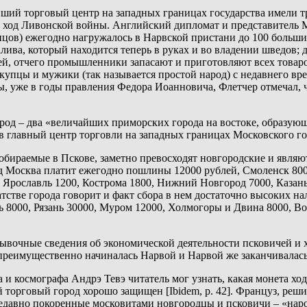
ий торговый центр на западных границах государства имели тр
 ход Ливонской войны. Английский дипломат и представитель 
цов) ежегодно нагружалось в Нарвской пристани до 100 больших
ива, который находится теперь в руках и во владении шведов; 
й, отчего промышленники запасают и приготовляют всех товаров
то купцы и мужики (так называется простой народ) с недавнего
ы, уже в годы правления Федора Иоанновича, Флетчер отмечал, ч
од – два «величайших приморских города на востоке, образующих
в главный центр торговли на западных границах Московского го
обираемые в Пскове, заметно превосходят новгородские и явля
од Москва платит ежегодно пошлины 12000 рублей, Смоленск 800
Ярославль 1200, Кострома 1800, Нижний Новгород 7000, Казань 11
тстве города говорит и факт сбора в нем достаточно высоких на
 8000, Рязань 30000, Муром 12000, Холмогоры и Двина 8000, Вол
ывочные сведения об экономической деятельности псковичей и 
 преимущественно начиналась Нарвой и Нарвой же заканчивалась
и космографа Андрэ Тевэ читатель мог узнать, какая монета ход
тый торговый город хорошо защищен [Ibidem, p. 42]. Француз, ре
давно покоренные московитами новгородцы и псковичи – «наро