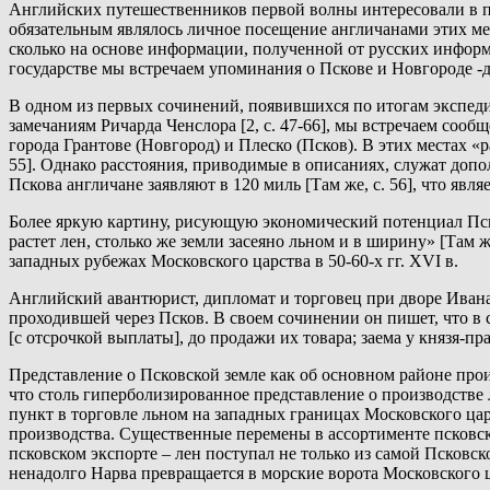
Английских путешественников первой волны интересовали в пе
обязательным являлось личное посещение англичанами этих мес
сколько на основе информации, полученной от русских инфор
государстве мы встречаем упоминания о Пскове и Новгороде -
В одном из первых сочинений, появившихся по итогам экспед
замечаниям Ричарда Ченслора [2, с. 47-66], мы встречаем сооб
города Грантове (Новгород) и Плеско (Псков). В этих местах «
55]. Однако расстояния, приводимые в описаниях, служат допо
Пскова англичане заявляют в 120 миль [Там же, с. 56], что яв
Более яркую картину, рисующую экономический потенциал Пск
растет лен, столько же земли засеяно льном и в ширину» [Там 
западных рубежах Московского царства в 50-60-х гг. XVI в.
Английский авантюрист, дипломат и торговец при дворе Ивана
проходившей через Псков. В своем сочинении он пишет, что в 
[с отсрочкой выплаты], до продажи их товара; заема у князя-прав
Представление о Псковской земле как об основном районе прои
что столь гиперболизированное представление о производстве 
пункт в торговле льном на западных границах Московского цар
производства. Существенные перемены в ассортименте псковск
псковском экспорте – лен поступал не только из самой Псковской
ненадолго Нарва превращается в морские ворота Московского ц