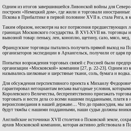
Одним из итогов завершившейся Ливонской войны для Северо-За
построен «Немецкий дом», где жили и торговали иностранные 
Пскова в Прибалтике в первой половине XVII в. стала Рига, в к
Таким образом, несмотря на все потрясения предшествующих л
границах Московского государства. В XVI-XVII вв. торговцы 
вывозной товар: пеньку, лен, коноплю, щетину, сало, мясо, мед
Французские торговцы пытались получить прямой выход на Пск
организаторов экспедиции в Архангельск, получили от царя при
Попытки возрождения торговых связей с Россией были предпри
организации «Московской» компании [27, p. 22-23]. Одним из
назывались шелковые и шерстяные ткани, соль, бумага и водка.
Для обсуждения перспективного проекта к Михаилу Федоровичу
гарантировал негоциантам весьма выгодные условия, которыми
Королевского Величества, беспрепятственно приезжать торгова
торговать и вести дела со всеми нашими подданными, платя в
вероисповедания в нашей державе… Что до правосудия, мы зап
будут тяжбы с нашими подданными, наши судьи должны вникнуть
Английские источники XVII столетия о Псковской земле, сох
архив Московской компании, которая активно действовала в Пс