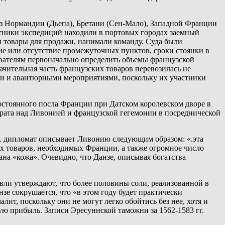
 из Нормандии (Дьепа), Бретани (Сен-Мало), Западной Франции
стники экспедиций находили в портовых городах заемный
и товары для продажи, нанимали команду. Суда были
ие или отсутствие промежуточных пунктов, сроки стоянки в
дователям первоначально определить объемы французской
ачительная часть французских товаров перевозилась не
ыми и авантюрными мероприятиями, поскольку их участники
остоянного посла Франции при Датском королевском дворе в
ората над Ливонией и французской гегемонии в посреднической
г. дипломат описывает Ливонию следующим образом: «.эта
ых товаров, необходимых Франции, а также огромное число
вана «кожа». Очевидно, что Данзе, описывая богатства
вли утверждают, что более половины соли, реализованной в
анзе сокрушается, что «в этом году будет практически
лит, поскольку они не могут легко обойтись без нее, хотя и
шую прибыль. Записи Эресуннской таможни за 1562-1583 гг.