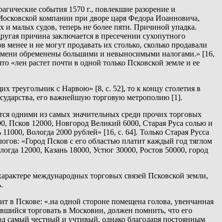
агические события 1570 г., повлекшие разорение и
Московской компании при дворе царя Федора Иоанновича,
 и малых судов, теперь не более пяти. Причиной упадка.
другая причина заключается в пресечении сухопутного
 менее и не могут продавать их столько, сколько продавали
 времени обременены большими и невыносимыми налогами.» [16,
то «лен растет почти в одной только Псковской земле и ее
 треугольник с Нарвою» [8, с. 52], то к концу столетия в
сударства, его важнейшую торговую метрополию [1].
ются одними из самых значительных среди прочих торговых
0, Псков 12000, Новгород Великий 6000, Старая Руса солью и
000, Вологда 2000 рублей» [16, с. 64]. Только Старая Русса
логов: «Город Псков с его областью платит каждый год тяглом
огда 12000, Казань 18000, Устюг 30000, Ростов 50000, город
характере международных торговых связей Псковской земли,
.
ит в Пскове: «.на одной стороне помещена голова, увенчанная
шившийся торговать в Московии, должен помнить, что его
д самый честный и учтивый, однако благодаря постоянным