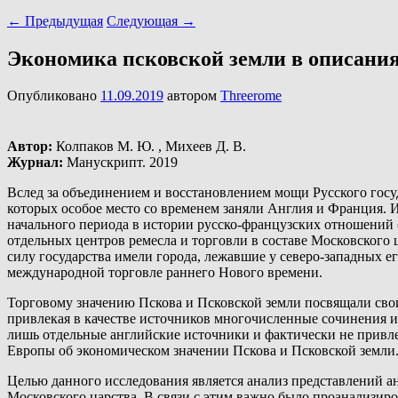
←
Предыдущая
Следующая
→
Экономика псковской земли в описания
Опубликовано
11.09.2019
автором
Threerome
Автор:
Колпаков М. Ю. , Михеев Д. В.
Журнал:
Манускрипт. 2019
Вслед за объединением и восстановлением мощи Русского гос
которых особое место со временем заняли Англия и Франция. Из
начального периода в истории русско-французских отношений (п
отдельных центров ремесла и торговли в составе Московского
силу государства имели города, лежавшие у северо-западных е
международной торговле раннего Нового времени.
Торговому значению Пскова и Псковской земли посвящали свои ис
привлекая в качестве источников многочисленные сочинения и
лишь отдельные английские источники и фактически не привл
Европы об экономическом значении Пскова и Псковской земли
Целью данного исследования является анализ представлений а
Московского царства. В связи с этим важно было проанализир