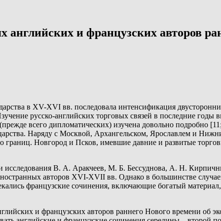
х английских и французских авторов ра
ударства в XV-XVI вв. последовала интенсификация двусторонн
учение русско-английских торговых связей в последние годы вызы
режде всего дипломатических) изучена довольно подробно [11; 2
 царства. Наряду с Москвой, Архангельском, Ярославлем и Нижн
го границ. Новгород и Псков, имевшие давние и развитые торго
следования В. А. Аракчеев, М. Б. Бессуднова, А. Н. Кирпичников
ностранных авторов XVI-XVII вв. Однако в большинстве случае
екались французские сочинения, включающие богатый материал
.
нглийских и французских авторов раннего Нового времени об эк
овать английские и французские сочинения середины – второй п