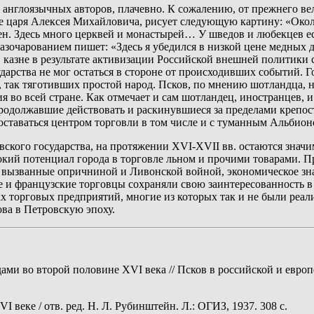
м англоязычных авторов, плачевно. К сожалению, от прежнего ве
е царя Алексея Михайловича, рисует следующую картину: «Окол
н. Здесь много церквей и монастырей… У шведов и любекцев ест
 с разочарованием пишет: «Здесь я убедился в низкой цене медн
 в казне в результате активизации Российской внешней политик
рства не мог остаться в стороне от происходивших событий. Го
, так тяготивших простой народ. Псков, по мнению шотландца, 
я во всей стране. Как отмечает и сам шотландец, иностранцев, 
, продолжавшие действовать и раскинувшиеся за пределами крепо
л оставаться центром торговли в том числе и с туманным Альбион
овского государства, на протяжении XVI-XVII вв. остаются зна
кий потенциал города в торговле льном и прочими товарами. П
 вызванные опричниной и Ливонской войной, экономическое зна
е и французские торговцы сохраняли свою заинтересованность в
тах торговых предприятий, многие из которых так и не были ре
ова в Петровскую эпоху.
ми во второй половине XVI века // Псков в российской и европе
веке / отв. ред. Н. Л. Рубинштейн. Л.: ОГИЗ, 1937. 308 с.