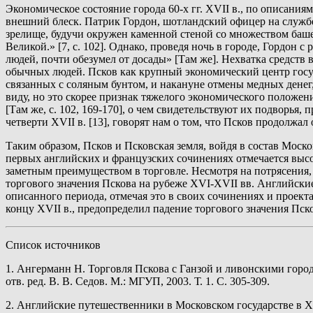
Экономическое состояние города 60-х гг. XVII в., по описания
внешний блеск. Патрик Гордон, шотландский офицер на служб
зрелище, будучи окружен каменной стеной со множеством баше
Великой.» [7, с. 102]. Однако, проведя ночь в городе, Гордон
людей, почти обезумел от досады» [Там же]. Нехватка средств
обычных людей. Псков как крупный экономический центр госуда
связанных с соляным бунтом, и накануне отмены медных денег
виду, но это скорее признак тяжелого экономического положени
[Там же, с. 102, 169-170], о чем свидетельствуют их подворья
четверти XVII в. [13], говорят нам о том, что Псков продолжа
Таким образом, Псков и Псковская земля, войдя в состав Моск
первых английских и французских сочинениях отмечается высо
заметным преимуществом в торговле. Несмотря на потрясения,
торгового значения Пскова на рубеже XVI-XVII вв. Английски
описанного периода, отмечая это в своих сочинениях и проек
концу XVII в., предопределил падение торгового значения Пск
Список источников
1. Ангерманн Н. Торговля Пскова с Ганзой и ливонскими города
отв. ред. В. В. Седов. М.: МГУП, 2003. Т. 1. С. 305-309.
2. Английские путешественники в Московском государстве в XVI 