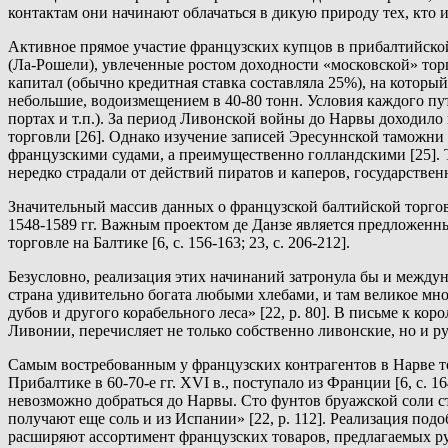
контактам они начинают облачаться в дикую природу тех, кто им
Активное прямое участие французских купцов в прибалтийской т
(Ла-Рошели), увлеченные ростом доходности «московской» тор
капитал (обычно кредитная ставка составляла 25%), на которы
небольшие, водоизмещением в 40-80 тонн. Условия каждого пу
портах и т.п.). За период Ливонской войны до Нарвы доходило
торговли [26]. Однако изучение записей Эресуннской таможни и
французскими судами, а преимущественно голландскими [25].
нередко страдали от действий пиратов и каперов, государстве
Значительный массив данных о французской балтийской торгов
1548-1589 гг. Важным проектом де Данзе является предложенн
торговле на Балтике [6, с. 156-163; 23, с. 206-212].
Безусловно, реализация этих начинаний затронула бы и между
страна удивительно богата любыми хлебами, и там великое мно
дубов и другого корабельного леса» [22, p. 80]. В письме к ко
Ливонии, перечисляет не только собственно ливонские, но и ру
Самым востребованным у французских контрагентов в Нарве то
Прибалтике в 60-70-е гг. XVI в., поступало из Франции [6, с. 1
невозможно добраться до Нарвы. Сто фунтов бруажской соли стоя
получают еще соль и из Испании» [22, p. 112]. Реализация по
расширяют ассортимент французских товаров, предлагаемых рус