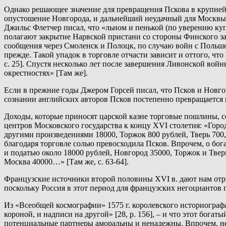
Однако решающее значение для превращения Пскова в крупнейш
опустошение Новгорода, и дальнейший неудачный для Москвы
Джильс Флетчер писал, что «льном и пенькой (по уверению куп
полагают закрытие Нарвской пристани со стороны Финского зал
сообщения через Смоленск и Полоцк, по случаю войн с Польше
прежде. Такой упадок в торговле отчасти зависит и оттого, ч
с. 25]. Спустя несколько лет после завершения Ливонской войн
окрестностях» [Там же].
Если в прежние годы Джером Горсей писал, что Псков и Новгор
сознании английских авторов Псков постепенно превращается 
Доходы, которые приносят царской казне торговые пошлины, с
центров Московского государства к концу XVI столетия: «Гор
другими произведениями 18000, Торжок 800 рублей, Тверь 700, 
благодаря торговле солью превосходила Псков. Впрочем, о бога
и податью около 18000 рублей, Новгород 35000, Торжок и Тверь
Москва 40000…» [Там же, с. 63-64].
Французские источники второй половины XVI в. дают нам отр
поскольку Россия в этот период для французских негоциантов
Из «Всеобщей космографии» 1575 г. королевского историографа 
короной, и надписи на другой» [28, p. 156], – и что этот бога
потенциальные партнеры аморальны и ненадежны. Впрочем, не