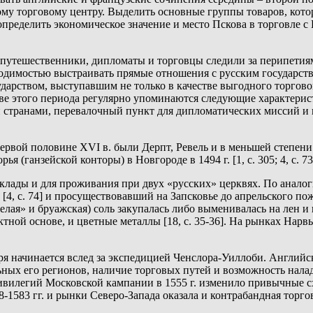
ому торговому центру. Выделить основные группы товаров, кото
определить экономическое значение и место Пскова в торговле с
, путешественники, дипломаты и торговцы следили за перипети
ходимостью выстраивать прямые отношения с русским государст
ударством, выступавшим не только в качестве выгодного торгово
тиве этого периода регулярно упоминаются следующие характер
 странами, перевалочный пункт для дипломатических миссий и п
вой половине XVI в. были Дерпт, Ревель и в меньшей степени
(ганзейской конторы) в Новгороде в 1494 г. [1, c. 305; 4, c. 73
клады и для проживания при двух «русских» церквях. По анало
4, с. 74] и просуществовавший на Запсковье до апрельского пожа
белая» и бруажская) соль закупалась либо выменивалась на лен и 
ктной основе, и цветные металлы [18, с. 35-36]. На рынках Нарв
аря начинается вслед за экспедицией Ченслора-Уиллоби. Англий
ьных его регионов, наличие торговых путей и возможность нала
ривилегий Московской кампании в 1555 г. изменило привычные
1583 гг. и рынки Северо-Запада оказала и контрабандная торговля