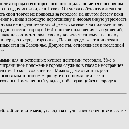
личия города и его торгового потенциала остается в основном
о полудня мы завидели Псков. Он являл собою изумительное
ь свои торговые подворья за городом, на другом берегу реки
ых денег и, видя всеобщую дороговизну и необычайную угрюмость
и самым непосредственным образом сказалась на положении дел
рдон посетил город в 1661 г. после подавления выступлений,
никак не соответствовал своему величественному внешнему
и в первую очередь торговцев, Псков продолжает привлекать
стных стен на Завеличье. Документы, относящиеся к последней
ом.
чимыми для иностранных купцов центрами торговли. Уже в
риграничное положение города служило в глазах иностранцев
чение Пскова сохраняется. Можно даже отметить рост
 псковском торговом маршруте на протяжении всего
ализованы. Постепенный упадок, наблюдающийся в городе к
йской истории: международная научная конференция: в 2-х т. /