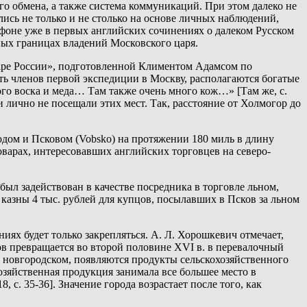
о обмена, а также система коммуникаций. При этом далеко не
ись не только и не столько на основе личных наблюдений,
фоне уже в первых английских сочинениях о далеком Русском
ных границах владений Московского царя.
аре России», подготовленной Климентом Адамсом по
путь членов первой экспедиции в Москву, располагаются богатые
ного воска и меда… Там также очень много кож…» [Там же, с.
лично не посещали этих мест. Так, расстояние от Холмогор до
дом и Псковом (Vobsko) на протяжении 180 миль в длину
товарах, интересовавших английских торговцев на северо-
ыл задействован в качестве посредника в торговле льном,
 казны 4 тыс. рублей для купцов, посылавших в Псков за льном
ях будет только закрепляться. А. Л. Хорошкевич отмечает,
ков превращается во второй половине XVI в. в перевалочный
в новгородском, появляются продукты сельскохозяйственного
озяйственная продукция занимала все большее место в
 с. 35-36]. Значение города возрастает после того, как