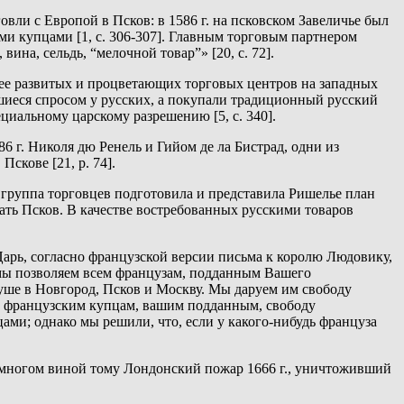
ли с Европой в Псков: в 1586 г. на псковском Завеличье был
и купцами [1, с. 306-307]. Главным торговым партнером
ина, сельдь, “мелочной товар”» [20, с. 72].
лее развитых и процветающих торговых центров на западных
шиеся спросом у русских, а покупали традиционный русский
ециальному царскому разрешению [5, с. 340].
 г. Николя дю Ренель и Гийом де ла Бистрад, одни из
скове [21, p. 74].
группа торговцев подготовила и представила Ришелье план
ать Псков. В качестве востребованных русскими товаров
арь, согласно французской версии письма к королю Людовику,
 мы позволяем всем французам, подданным Вашего
суше в Новгород, Псков и Москву. Мы даруем им свободу
ем французским купцам, вашим подданным, свободу
ми; однако мы решили, что, если у какого-нибудь француза
 многом виной тому Лондонский пожар 1666 г., уничтоживший