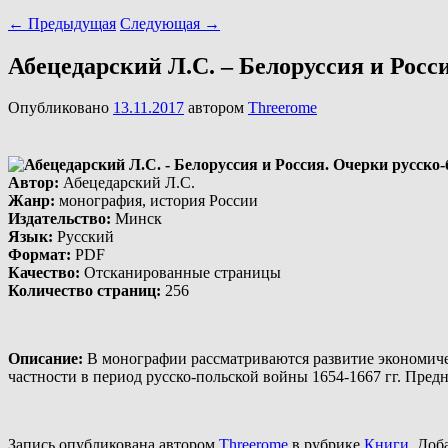
←
Предыдущая
Следующая
→
Абецедарский Л.С. – Белоруссия и Росс
Опубликовано
13.11.2017
автором
Threerome
Автор
:
Абецедарский Л.С.
Жанр
:
монография, история России
Издательство
:
Минск
Язык
:
Русский
Формат
:
PDF
Качество
:
Отсканированные страницы
Количество страниц
:
256
Описание
:
В монографии рассматриваются развитие экономичес
частности в период русско-польской войны 1654-1667 гг. Пред
Запись опубликована автором
Threerome
в рубрике
Книги
. Доб