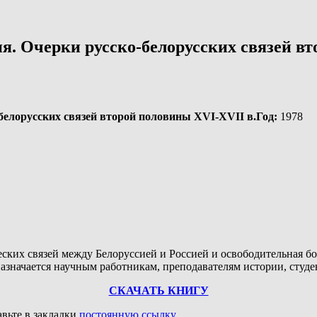
ия. Очерки русско-белорусских связей в
Год
:
1978
ких связей между Белоруссией и Россией и освободительная бор
назначается научным работникам, преподавателям истории, студ
СКАЧАТЬ КНИГУ
авьте в закладки
постоянную ссылку
.